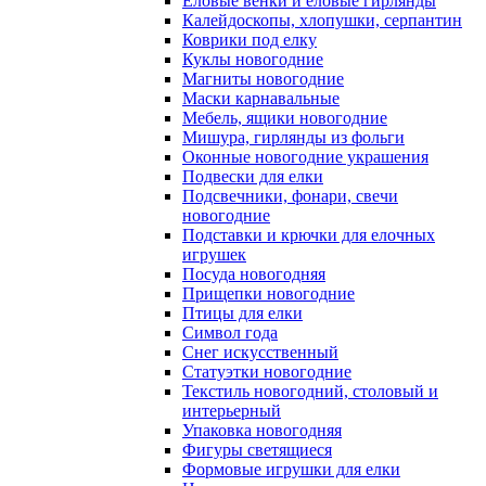
Еловые венки и еловые гирлянды
Калейдоскопы, хлопушки, серпантин
Коврики под елку
Куклы новогодние
Магниты новогодние
Маски карнавальные
Мебель, ящики новогодние
Мишура, гирлянды из фольги
Оконные новогодние украшения
Подвески для елки
Подсвечники, фонари, свечи
новогодние
Подставки и крючки для елочных
игрушек
Посуда новогодняя
Прищепки новогодние
Птицы для елки
Символ года
Снег искусственный
Статуэтки новогодние
Текстиль новогодний, столовый и
интерьерный
Упаковка новогодняя
Фигуры светящиеся
Формовые игрушки для елки