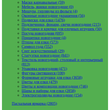
Маски карнавальные (59)
Мебель, ящики новогодние (0)
Мишура, гирлянды из фольги (4)
Оконные новогодние украшения (56)
Подвески для елки (1476)
Подсвечники, фонари, свечи новогодние (215)
Подставки и крючки для елочных игрушек (50)
Посуда новогодняя (695)
Прищепки новогодние (4)
Птицы для елки (573)
Символ года (552)
Снег искусственный (29)
Статуэтки новогодние (841)
Текстиль новогодний, столовый и интерьерный
(813)
Упаковка новогодняя (471)
Фигуры светящиеся (100)
Формовые игрушки для елки (3658)
Цветы для елки (479)
Цветы и композиции новогодние (746)
Шары и наборы для елки (2858)
Электрогирлянды новогодние (154)
Пасхальная ярмарка (2805)