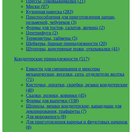
Прессы, соковыжималки (21)
Миски (97)
Кухонная навеска (283)
Приспособления для приготовления лапши,
пельменей, чебуреков (3)
Формы для тостов, салатов, яичниц (2)
Центрифуги (2)
Термометры, таймеры (5)
Шейкеры, барные принадлежности (20)
Штопоры, консервные ножи, открывалки (41)
Кондитерские принадлежности (517)
Емкости для смешивания и миксеры
механические, веселки, сита, отделители желтка
(71)
Кисточки, лопатки, скребки, резаки кондитерские
(40)
Скалки, ролики, коврики (45)
Формы для выпечки (338)
Шприцы, мешки кондитерские, карандаши для
декорирования, трафареты (7)
Для мороженого (8)
Для приготовления варенья и фруктовых начинок
(8)