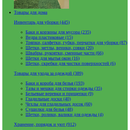
Товары для дома
Инвентарь для уборки (445)
Баки и корзины для мусора (235)
Ведра пластиковые (15)
Тряпки, салфетки, губки, перчатки для уборки (87)
Щетки, метлы, веники, совки (20)
Швабры, рукоятки, сменные части (66)
Щетки для мытья окон (16)
Щетки, скребки для чистки поверхностей (6)
Товары для ухода за одеждой (389)
Баки и короба для белья (193)
Тазы и мешки для стирки одежды (35)
Бельевые веревки и прищепки (9)
Гладильные доски (40)
Чехлы для гладильных досок (60)
Сушилки для белья (48)
Щетки, ролики, валики для одежды (4)
Хранение, порядок и уют (912)