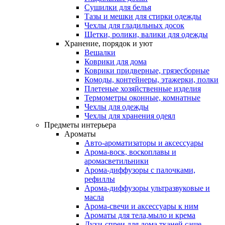
Сушилки для белья
Тазы и мешки для стирки одежды
Чехлы для гладильных досок
Щетки, ролики, валики для одежды
Хранение, порядок и уют
Вешалки
Коврики для дома
Коврики придверные, грязесборные
Комоды, контейнеры, этажерки, полки
Плетеные хозяйственные изделия
Термометры оконные, комнатные
Чехлы для одежды
Чехлы для хранения одеял
Предметы интерьера
Ароматы
Авто-ароматизаторы и аксессуары
Арома-воск, воскоплавы и
аромасветильники
Арома-диффузоры с палочками,
рефиллы
Арома-диффузоры ультразвуковые и
масла
Арома-свечи и аксессуары к ним
Ароматы для тела,мыло и крема
Духи-спреи для дома,тканей,саше