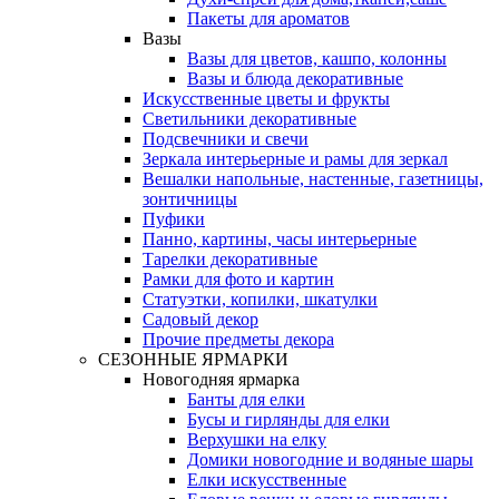
Пакеты для ароматов
Вазы
Вазы для цветов, кашпо, колонны
Вазы и блюда декоративные
Искусственные цветы и фрукты
Светильники декоративные
Подсвечники и свечи
Зеркала интерьерные и рамы для зеркал
Вешалки напольные, настенные, газетницы,
зонтичницы
Пуфики
Панно, картины, часы интерьерные
Тарелки декоративные
Рамки для фото и картин
Статуэтки, копилки, шкатулки
Садовый декор
Прочие предметы декора
СЕЗОННЫЕ ЯРМАРКИ
Новогодняя ярмарка
Банты для елки
Бусы и гирлянды для елки
Верхушки на елку
Домики новогодние и водяные шары
Елки искусственные