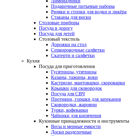
Лимонадники
Подарочные питьевые наборы
Рюмки и стопки для водки и ликёра
Стаканы для виски
Столовые приборы
Посуда в дорогу
Посуда для детей
Столовый текстиль
Дорожки на стол
Сервировочные салфетки
Скатерти и салфетки
Кухня
Посуда для приготовления
Гусятницы, утятницы
Казаны, тажины, воки
Кастрюли, мантоварки, скороварки
Крышки для сковородок
Посуда для СВЧ
Противни, горшки для запекания
Сковородки, жаровни
Турки, кофеварки
Чайники для кипячения
Кухонные принадлежности и инструменты
Весы и мерные емкости
Доски разделочные