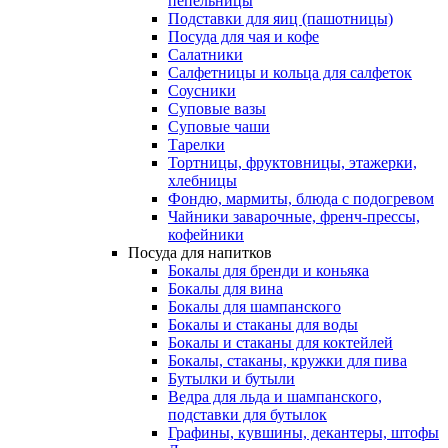
пепельницы
Подставки для яиц (пашотницы)
Посуда для чая и кофе
Салатники
Салфетницы и кольца для салфеток
Соусники
Суповые вазы
Суповые чаши
Тарелки
Тортницы, фруктовницы, этажерки,
хлебницы
Фондю, мармиты, блюда с подогревом
Чайники заварочные, френч-прессы,
кофейники
Посуда для напитков
Бокалы для бренди и коньяка
Бокалы для вина
Бокалы для шампанского
Бокалы и стаканы для воды
Бокалы и стаканы для коктейлей
Бокалы, стаканы, кружки для пива
Бутылки и бутыли
Ведра для льда и шампанского,
подставки для бутылок
Графины, кувшины, декантеры, штофы