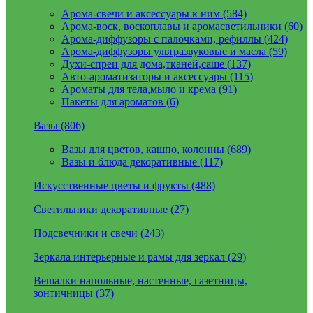
Арома-свечи и аксессуары к ним (584)
Арома-воск, воскоплавы и аромасветильники (60)
Арома-диффузоры с палочками, рефиллы (424)
Арома-диффузоры ультразвуковые и масла (59)
Духи-спреи для дома,тканей,саше (137)
Авто-ароматизаторы и аксессуары (115)
Ароматы для тела,мыло и крема (91)
Пакеты для ароматов (6)
Вазы (806)
Вазы для цветов, кашпо, колонны (689)
Вазы и блюда декоративные (117)
Искусственные цветы и фрукты (488)
Светильники декоративные (27)
Подсвечники и свечи (243)
Зеркала интерьерные и рамы для зеркал (29)
Вешалки напольные, настенные, газетницы,
зонтичницы (37)