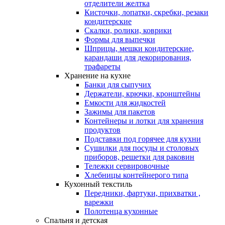
отделители желтка
Кисточки, лопатки, скребки, резаки
кондитерские
Скалки, ролики, коврики
Формы для выпечки
Шприцы, мешки кондитерские,
карандаши для декорирования,
трафареты
Хранение на кухне
Банки для сыпучих
Держатели, крючки, кронштейны
Емкости для жидкостей
Зажимы для пакетов
Контейнеры и лотки для хранения
продуктов
Подставки под горячее для кухни
Сушилки для посуды и столовых
приборов, решетки для раковин
Тележки сервировочные
Хлебницы контейнерого типа
Кухонный текстиль
Передники, фартуки, прихватки ,
варежки
Полотенца кухонные
Спальня и детская