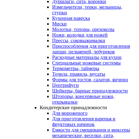
Дуршлаги, сита, воронки
Измельчители, терки, мельницы,
ступки
Кухонная навеска
Миски
Молотки, топоры, орехоколы
Ножи, колодки для ножей
Прессы, соковыжималки
Приспособления для приготовления
лапши, пельменей, чебуреков
Расходные материалы для кухни
Специальные ножевые системы
Термометры, таймеры
Точила, правила, мусаты
Формы для тостов, салатов, яичниц
Центрифуги
Шейкеры, барные принадлежности
Штопоры, консервные ножи,
открывалки
Кондитерские принадлежности
Для мороженого
Для приготовления варенья и
фруктовых начинок
Емкости для смешивания и миксеры
механические, веселки, сита,