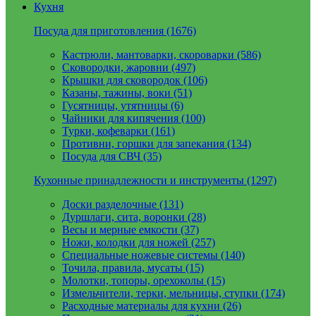
Кухня
Посуда для приготовления (1676)
Кастрюли, мантоварки, скороварки (586)
Сковородки, жаровни (497)
Крышки для сковородок (106)
Казаны, тажины, воки (51)
Гусятницы, утятницы (6)
Чайники для кипячения (100)
Турки, кофеварки (161)
Противни, горшки для запекания (134)
Посуда для СВЧ (35)
Кухонные принадлежности и инструменты (1297)
Доски разделочные (131)
Дуршлаги, сита, воронки (28)
Весы и мерные емкости (37)
Ножи, колодки для ножей (257)
Специальные ножевые системы (140)
Точила, правила, мусаты (15)
Молотки, топоры, орехоколы (15)
Измельчители, терки, мельницы, ступки (174)
Расходные материалы для кухни (26)