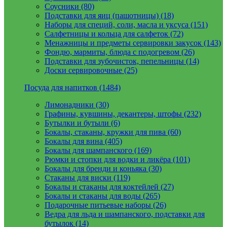
Соусники (80)
Подставки для яиц (пашотницы) (18)
Наборы для специй, соли, масла и уксуса (151)
Салфетницы и кольца для салфеток (72)
Менажницы и предметы сервировки закусок (143)
Фондю, мармиты, блюда с подогревом (26)
Подставки для зубочисток, пепельницы (14)
Доски сервировочные (25)
Посуда для напитков (1484)
Лимонадники (30)
Графины, кувшины, декантеры, штофы (232)
Бутылки и бутыли (6)
Бокалы, стаканы, кружки для пива (60)
Бокалы для вина (405)
Бокалы для шампанского (169)
Рюмки и стопки для водки и ликёра (101)
Бокалы для бренди и коньяка (30)
Стаканы для виски (119)
Бокалы и стаканы для коктейлей (27)
Бокалы и стаканы для воды (265)
Подарочные питьевые наборы (26)
Ведра для льда и шампанского, подставки для
бутылок (14)