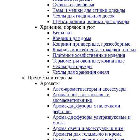
Сушилки для белья
Тазы и мешки для стирки одежды
Чехлы для гладильных досок
Щетки, ролики, валики для одежды
Хранение, порядок и уют
Вешалки
Коврики для дома
Коврики придверные, грязесборные
Комоды, контейнеры, этажерки, полки
Плетеные хозяйственные изделия
Термометры оконные, комнатные
Чехлы для одежды
Чехлы для хранения одеял
Предметы интерьера
Ароматы
Авто-ароматизаторы и аксессуары
Арома-воск, воскоплавы и
аромасветильники
Арома-диффузоры с палочками,
рефиллы
Арома-диффузоры ультразвуковые и
масла
Арома-свечи и аксессуары к ним
Ароматы для тела,мыло и крема
Духи-спреи для дома,тканей,саше