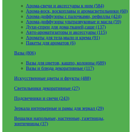
Арома-свечи и аксессуары к ним (584)
Арома-воск, воскоплавы и аромасветильники (60)
Арома-диффузоры с палочками, рефиллы (424)
Арома-диффузоры ультразвуковые и масла (59)
Духи-спреи для дома,тканей,саше (137)
Авто-ароматизаторы и аксессуары (115)
Ароматы для тела,мыло и крема (91)
Пакеты для ароматов (6)
Вазы (806)
Вазы для цветов, кашпо, колонны (689)
Вазы и блюда декоративные (117)
Искусственные цветы и фрукты (488)
Светильники декоративные (27)
Подсвечники и свечи (243)
Зеркала интерьерные и рамы для зеркал (29)
Вешалки напольные, настенные, газетницы,
зонтичницы (37)