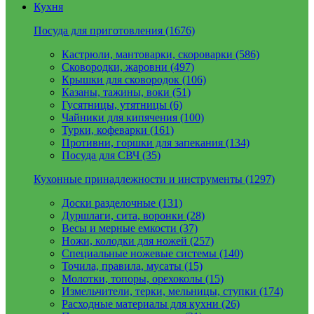
Кухня
Посуда для приготовления (1676)
Кастрюли, мантоварки, скороварки (586)
Сковородки, жаровни (497)
Крышки для сковородок (106)
Казаны, тажины, воки (51)
Гусятницы, утятницы (6)
Чайники для кипячения (100)
Турки, кофеварки (161)
Противни, горшки для запекания (134)
Посуда для СВЧ (35)
Кухонные принадлежности и инструменты (1297)
Доски разделочные (131)
Дуршлаги, сита, воронки (28)
Весы и мерные емкости (37)
Ножи, колодки для ножей (257)
Специальные ножевые системы (140)
Точила, правила, мусаты (15)
Молотки, топоры, орехоколы (15)
Измельчители, терки, мельницы, ступки (174)
Расходные материалы для кухни (26)