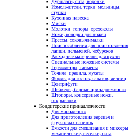
Дуршлаги, сита, воронки
Измельчители, терки, мельницы,
ступки
Кухонная навеска
Миски
Молотки, топоры, орехоколы
Ножи, колодки для ножей
Прессы, соковыжималки
Приспособления для приготовления
лапши, пельменей, чебуреков
Расходные материалы для кухни
Специальные ножевые системы
Термометры, таймеры
Точила, правила, мусаты
Формы для тостов, салатов, яичниц
Центрифуги
Шейкеры, барные принадлежности
Штопоры, консервные ножи,
открывалки
Кондитерские принадлежности
Для мороженого
Для приготовления варенья и
фруктовых начинок
Емкости для смешивания и миксеры
механические, веселки, сита,