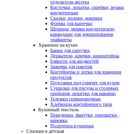
отделители желтка
Кисточки, лопатки, скребки, резаки
кондитерские
Скалки, ролики, коврики
Формы для выпечки
Шприцы, мешки кондитерские,
карандаши для декорирования,
трафареты
Хранение на кухне
Банки для сыпучих
Держатели, крючки, кронштейны
Емкости для жидкостей
Зажимы для пакетов
Контейнеры и лотки для хранения
продуктов
Подставки под горячее для кухни
Сушилки для посуды и столовых
приборов, решетки для раковин
Тележки сервировочные
Хлебницы контейнерого типа
Кухонный текстиль
Передники, фартуки, прихватки ,
варежки
Полотенца кухонные
Спальня и детская