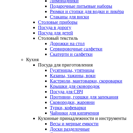
Лимонадники
Подарочные питьевые наборы
Рюмки и стопки для водки и ликёра
Стаканы для виски
Столовые приборы
Посуда в дорогу
Посуда для детей
Столовый текстиль
Дорожки на стол
Сервировочные салфетки
Скатерти и салфетки
Кухня
Посуда для приготовления
Гусятницы, утятницы
Казаны, тажины, воки
Кастрюли, мантоварки, скороварки
Крышки для сковородок
Посуда для СВЧ
Противни, горшки для запекания
Сковородки, жаровни
Турки, кофеварки
Чайники для кипячения
Кухонные принадлежности и инструменты
Весы и мерные емкости
Доски разделочные