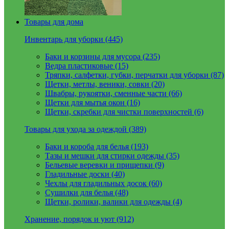
Товары для дома
Инвентарь для уборки (445)
Баки и корзины для мусора (235)
Ведра пластиковые (15)
Тряпки, салфетки, губки, перчатки для уборки (87)
Щетки, метлы, веники, совки (20)
Швабры, рукоятки, сменные части (66)
Щетки для мытья окон (16)
Щетки, скребки для чистки поверхностей (6)
Товары для ухода за одеждой (389)
Баки и короба для белья (193)
Тазы и мешки для стирки одежды (35)
Бельевые веревки и прищепки (9)
Гладильные доски (40)
Чехлы для гладильных досок (60)
Сушилки для белья (48)
Щетки, ролики, валики для одежды (4)
Хранение, порядок и уют (912)