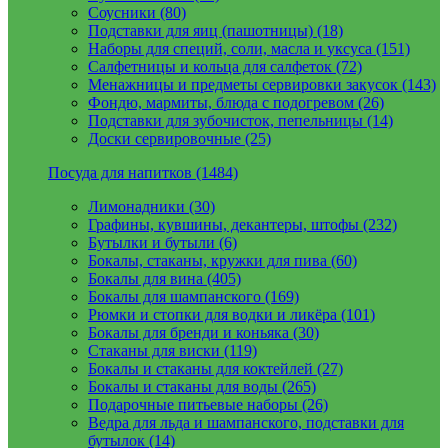
Соусники (80)
Подставки для яиц (пашотницы) (18)
Наборы для специй, соли, масла и уксуса (151)
Салфетницы и кольца для салфеток (72)
Менажницы и предметы сервировки закусок (143)
Фондю, мармиты, блюда с подогревом (26)
Подставки для зубочисток, пепельницы (14)
Доски сервировочные (25)
Посуда для напитков (1484)
Лимонадники (30)
Графины, кувшины, декантеры, штофы (232)
Бутылки и бутыли (6)
Бокалы, стаканы, кружки для пива (60)
Бокалы для вина (405)
Бокалы для шампанского (169)
Рюмки и стопки для водки и ликёра (101)
Бокалы для бренди и коньяка (30)
Стаканы для виски (119)
Бокалы и стаканы для коктейлей (27)
Бокалы и стаканы для воды (265)
Подарочные питьевые наборы (26)
Ведра для льда и шампанского, подставки для
бутылок (14)