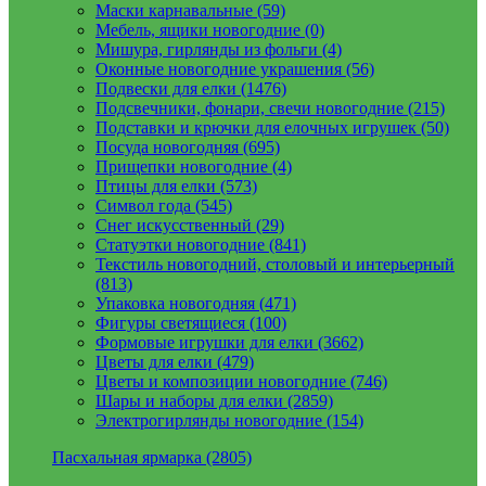
Маски карнавальные (59)
Мебель, ящики новогодние (0)
Мишура, гирлянды из фольги (4)
Оконные новогодние украшения (56)
Подвески для елки (1476)
Подсвечники, фонари, свечи новогодние (215)
Подставки и крючки для елочных игрушек (50)
Посуда новогодняя (695)
Прищепки новогодние (4)
Птицы для елки (573)
Символ года (545)
Снег искусственный (29)
Статуэтки новогодние (841)
Текстиль новогодний, столовый и интерьерный
(813)
Упаковка новогодняя (471)
Фигуры светящиеся (100)
Формовые игрушки для елки (3662)
Цветы для елки (479)
Цветы и композиции новогодние (746)
Шары и наборы для елки (2859)
Электрогирлянды новогодние (154)
Пасхальная ярмарка (2805)