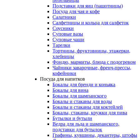
пепельницы
Подставки для яиц (пашотницы)
Посуда для чая и кофе
Салатники
Салфетницы и кольца для салфеток
Соусники
Суповые вазы
Суповые чаши
Тарелки
Тортницы, фруктовницы, этажерки,
хлебницы
Фондю, мармиты, блюда с подогревом
Чайники заварочные, френч-прессы,
кофейники
Посуда для напитков
Бокалы для бренди и коньяка
Бокалы для вина
Бокалы для шампанского
Бокалы и стаканы для воды
Бокалы и стаканы для коктейлей
Бокалы, стаканы, кружки для пива
Бутылки и бутыли
Ведра для льда и шампанского,
подставки для бутылок
Графины, кувшины, декантеры, штофы