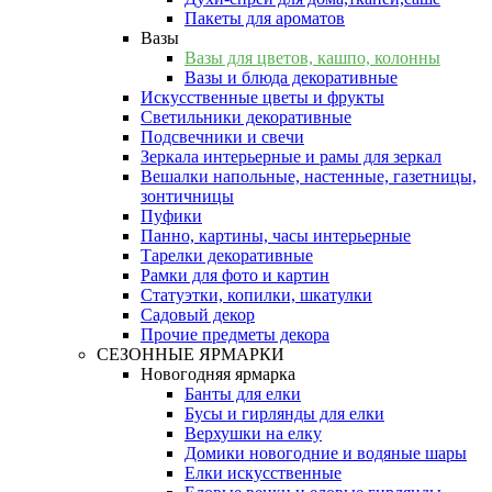
Пакеты для ароматов
Вазы
Вазы для цветов, кашпо, колонны
Вазы и блюда декоративные
Искусственные цветы и фрукты
Светильники декоративные
Подсвечники и свечи
Зеркала интерьерные и рамы для зеркал
Вешалки напольные, настенные, газетницы,
зонтичницы
Пуфики
Панно, картины, часы интерьерные
Тарелки декоративные
Рамки для фото и картин
Статуэтки, копилки, шкатулки
Садовый декор
Прочие предметы декора
СЕЗОННЫЕ ЯРМАРКИ
Новогодняя ярмарка
Банты для елки
Бусы и гирлянды для елки
Верхушки на елку
Домики новогодние и водяные шары
Елки искусственные