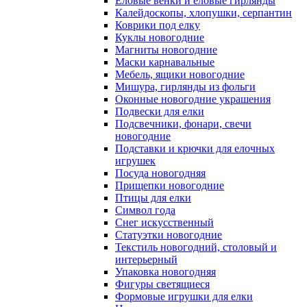
Еловые венки и еловые гирлянды
Калейдоскопы, хлопушки, серпантин
Коврики под елку
Куклы новогодние
Магниты новогодние
Маски карнавальные
Мебель, ящики новогодние
Мишура, гирлянды из фольги
Оконные новогодние украшения
Подвески для елки
Подсвечники, фонари, свечи
новогодние
Подставки и крючки для елочных
игрушек
Посуда новогодняя
Прищепки новогодние
Птицы для елки
Символ года
Снег искусственный
Статуэтки новогодние
Текстиль новогодний, столовый и
интерьерный
Упаковка новогодняя
Фигуры светящиеся
Формовые игрушки для елки