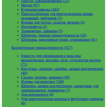
Прессы, соковыжималки (21)
Миски (97)
Кухонная навеска (283)
Приспособления для приготовления лапши,
пельменей, чебуреков (3)
Формы для тостов, салатов, яичниц (2)
Центрифуги (2)
Термометры, таймеры (5)
Шейкеры, барные принадлежности (20)
Штопоры, консервные ножи, открывалки (41)
Кондитерские принадлежности (517)
Емкости для смешивания и миксеры
механические, веселки, сита, отделители желтка
(71)
Кисточки, лопатки, скребки, резаки кондитерские
(40)
Скалки, ролики, коврики (45)
Формы для выпечки (338)
Шприцы, мешки кондитерские, карандаши для
декорирования, трафареты (7)
Для мороженого (8)
Для приготовления варенья и фруктовых начинок
(8)