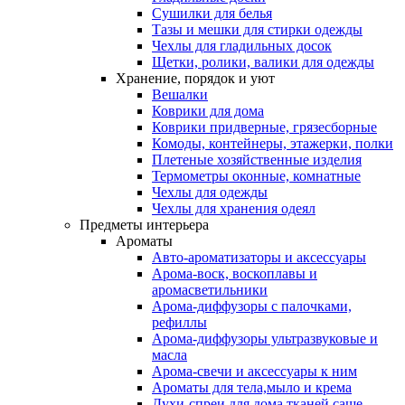
Сушилки для белья
Тазы и мешки для стирки одежды
Чехлы для гладильных досок
Щетки, ролики, валики для одежды
Хранение, порядок и уют
Вешалки
Коврики для дома
Коврики придверные, грязесборные
Комоды, контейнеры, этажерки, полки
Плетеные хозяйственные изделия
Термометры оконные, комнатные
Чехлы для одежды
Чехлы для хранения одеял
Предметы интерьера
Ароматы
Авто-ароматизаторы и аксессуары
Арома-воск, воскоплавы и
аромасветильники
Арома-диффузоры с палочками,
рефиллы
Арома-диффузоры ультразвуковые и
масла
Арома-свечи и аксессуары к ним
Ароматы для тела,мыло и крема
Духи-спреи для дома,тканей,саше