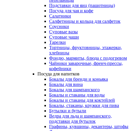
пепельницы
Подставки для яиц (пашотницы)
Посуда для чая и кофе
Салатники
Салфетницы и кольца для салфеток
Соусники
Суповые вазы
Суповые чаши
Тарелки
Тортницы, фруктовницы, этажерки,
хлебницы
Фондю, мармиты, блюда с подогревом
Чайники заварочные, френч-прессы,
кофейники
Посуда для напитков
Бокалы для бренди и коньяка
Бокалы для вина
Бокалы для шампанского
Бокалы и стаканы для воды
Бокалы и стаканы для коктейлей
Бокалы, стаканы, кружки для пива
Бутылки и бутыли
Ведра для льда и шампанского,
подставки для бутылок
Графины, кувшины, декантеры, штофы