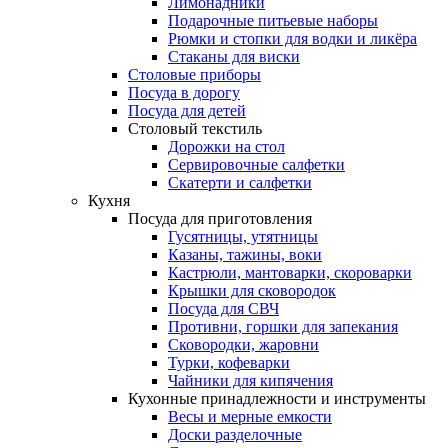
Лимонадники
Подарочные питьевые наборы
Рюмки и стопки для водки и ликёра
Стаканы для виски
Столовые приборы
Посуда в дорогу
Посуда для детей
Столовый текстиль
Дорожки на стол
Сервировочные салфетки
Скатерти и салфетки
Кухня
Посуда для приготовления
Гусятницы, утятницы
Казаны, тажины, воки
Кастрюли, мантоварки, скороварки
Крышки для сковородок
Посуда для СВЧ
Противни, горшки для запекания
Сковородки, жаровни
Турки, кофеварки
Чайники для кипячения
Кухонные принадлежности и инструменты
Весы и мерные емкости
Доски разделочные