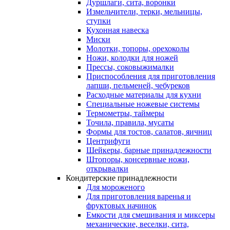
Дуршлаги, сита, воронки
Измельчители, терки, мельницы,
ступки
Кухонная навеска
Миски
Молотки, топоры, орехоколы
Ножи, колодки для ножей
Прессы, соковыжималки
Приспособления для приготовления
лапши, пельменей, чебуреков
Расходные материалы для кухни
Специальные ножевые системы
Термометры, таймеры
Точила, правила, мусаты
Формы для тостов, салатов, яичниц
Центрифуги
Шейкеры, барные принадлежности
Штопоры, консервные ножи,
открывалки
Кондитерские принадлежности
Для мороженого
Для приготовления варенья и
фруктовых начинок
Емкости для смешивания и миксеры
механические, веселки, сита,