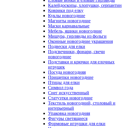
Еловые венки и еловые гирлянды
Калейдоскопы, хлопушки, серпантин
Коврики под елку
Куклы новогодние
Магниты новогодние
Маски карнавальные
Мебель, ящики новогодние
Мишура, гирлянды из фольги
Оконные новогодние украшения
Подвески для елки
Подсвечники, фонари, свечи
новогодние
Подставки и крючки для елочных
игрушек
Посуда новогодняя
Прищепки новогодние
Птицы для елки
Символ года
Снег искусственный
Статуэтки новогодние
Текстиль новогодний, столовый и
интерьерный
Упаковка новогодняя
Фигуры светящиеся
Формовые игрушки для елки