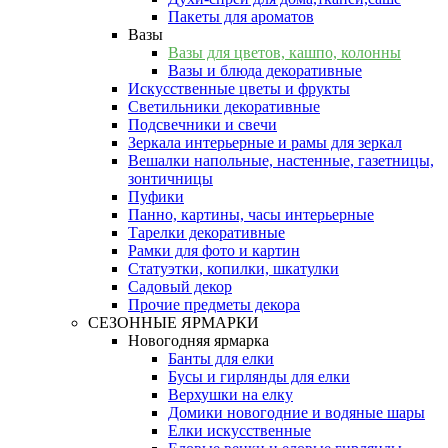
Пакеты для ароматов
Вазы
Вазы для цветов, кашпо, колонны
Вазы и блюда декоративные
Искусственные цветы и фрукты
Светильники декоративные
Подсвечники и свечи
Зеркала интерьерные и рамы для зеркал
Вешалки напольные, настенные, газетницы,
зонтичницы
Пуфики
Панно, картины, часы интерьерные
Тарелки декоративные
Рамки для фото и картин
Статуэтки, копилки, шкатулки
Садовый декор
Прочие предметы декора
СЕЗОННЫЕ ЯРМАРКИ
Новогодняя ярмарка
Банты для елки
Бусы и гирлянды для елки
Верхушки на елку
Домики новогодние и водяные шары
Елки искусственные