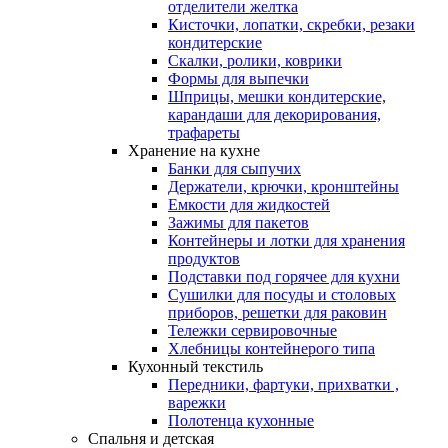
отделители желтка
Кисточки, лопатки, скребки, резаки
кондитерские
Скалки, ролики, коврики
Формы для выпечки
Шприцы, мешки кондитерские,
карандаши для декорирования,
трафареты
Хранение на кухне
Банки для сыпучих
Держатели, крючки, кронштейны
Емкости для жидкостей
Зажимы для пакетов
Контейнеры и лотки для хранения
продуктов
Подставки под горячее для кухни
Сушилки для посуды и столовых
приборов, решетки для раковин
Тележки сервировочные
Хлебницы контейнерого типа
Кухонный текстиль
Передники, фартуки, прихватки ,
варежки
Полотенца кухонные
Спальня и детская