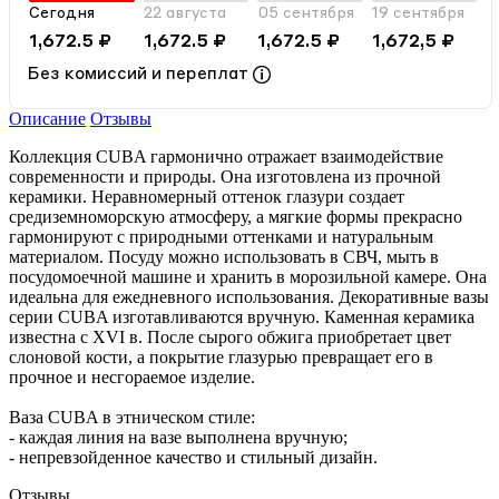
Сегодня
22 августа
05 сентября
19 сентября
1,672.5 ₽
1,672.5 ₽
1,672.5 ₽
1,672,5 ₽
Без комиссий и переплат
Описание
Отзывы
Коллекция CUBA гармонично отражает взаимодействие
современности и природы. Она изготовлена из прочной
керамики. Неравномерный оттенок глазури создает
средиземноморскую атмосферу, а мягкие формы прекрасно
гармонируют с природными оттенками и натуральным
материалом. Посуду можно использовать в СВЧ, мыть в
посудомоечной машине и хранить в морозильной камере. Она
идеальна для ежедневного использования. Декоративные вазы
серии CUBA изготавливаются вручную. Каменная керамика
известна с XVI в. После сырого обжига приобретает цвет
слоновой кости, а покрытие глазурью превращает его в
прочное и несгораемое изделие.
Ваза CUBA в этническом стиле:
- каждая линия на вазе выполнена вручную;
- непревзойденное качество и стильный дизайн.
Отзывы