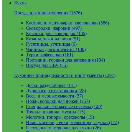
Кухня
Посуда для приготовления (1676)
Кастрюли, мантоварки, скороварки (586)
Сковородки, жаровни (497)
Крышки для сковородок (106)
Казаны, тажины, воки (51)
Гусятницы, утятницы (6)
Чайники для кипячения (100)
Турки, кофеварки (161)
Противни, горшки для запекания (134)
Посуда для СВЧ (35)
Кухонные принадлежности и инструменты (1297)
Доски разделочные (131)
Дуршлаги, сита, воронки (28)
Весы и мерные емкости (37)
Ножи, колодки для ножей (257)
Специальные ножевые системы (140)
Точила, правила, мусаты (15)
Молотки, топоры, орехоколы (15)
Измельчители, терки, мельницы, ступки (174)
Расходные материалы для кухни (26)