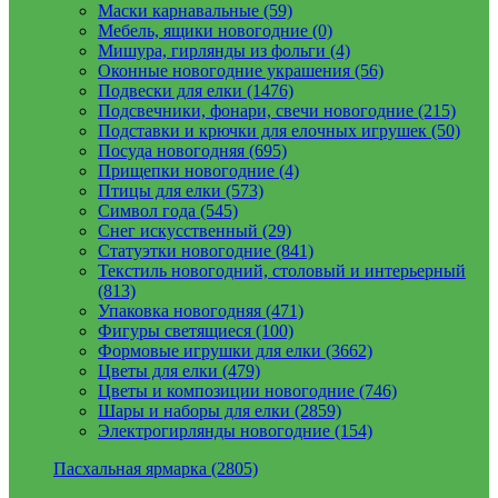
Маски карнавальные (59)
Мебель, ящики новогодние (0)
Мишура, гирлянды из фольги (4)
Оконные новогодние украшения (56)
Подвески для елки (1476)
Подсвечники, фонари, свечи новогодние (215)
Подставки и крючки для елочных игрушек (50)
Посуда новогодняя (695)
Прищепки новогодние (4)
Птицы для елки (573)
Символ года (545)
Снег искусственный (29)
Статуэтки новогодние (841)
Текстиль новогодний, столовый и интерьерный
(813)
Упаковка новогодняя (471)
Фигуры светящиеся (100)
Формовые игрушки для елки (3662)
Цветы для елки (479)
Цветы и композиции новогодние (746)
Шары и наборы для елки (2859)
Электрогирлянды новогодние (154)
Пасхальная ярмарка (2805)