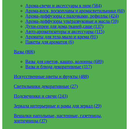
Арома-свечи и аксессуары к ним (584)
Арома-воск, воскоплавы и аромасветильники (60)
Арома-диффузоры с палочками, рефиллы (424)
Арома-диффузоры ультразвуковые и масла (59)
Духи-спреи для дома,тканей,саше (137)
Авто-ароматизаторы и аксессуары (115)
Ароматы для тела,мыло и крема (91)
Пакеты для ароматов (6)
Вазы (806)
Вазы для цветов, кашпо, колонны (689)
Вазы и блюда декоративные (117)
Искусственные цветы и фрукты (488)
Светильники декоративные (27)
Подсвечники и свечи (243)
Зеркала интерьерные и рамы для зеркал (29)
Вешалки напольные, настенные, газетницы,
зонтичницы (37)