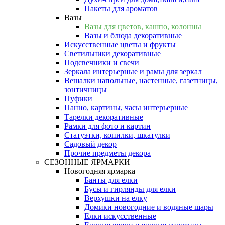
Пакеты для ароматов
Вазы
Вазы для цветов, кашпо, колонны
Вазы и блюда декоративные
Искусственные цветы и фрукты
Светильники декоративные
Подсвечники и свечи
Зеркала интерьерные и рамы для зеркал
Вешалки напольные, настенные, газетницы,
зонтичницы
Пуфики
Панно, картины, часы интерьерные
Тарелки декоративные
Рамки для фото и картин
Статуэтки, копилки, шкатулки
Садовый декор
Прочие предметы декора
СЕЗОННЫЕ ЯРМАРКИ
Новогодняя ярмарка
Банты для елки
Бусы и гирлянды для елки
Верхушки на елку
Домики новогодние и водяные шары
Елки искусственные