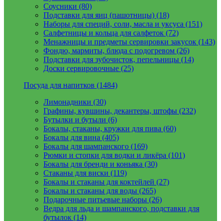
Соусники (80)
Подставки для яиц (пашотницы) (18)
Наборы для специй, соли, масла и уксуса (151)
Салфетницы и кольца для салфеток (72)
Менажницы и предметы сервировки закусок (143)
Фондю, мармиты, блюда с подогревом (26)
Подставки для зубочисток, пепельницы (14)
Доски сервировочные (25)
Посуда для напитков (1484)
Лимонадники (30)
Графины, кувшины, декантеры, штофы (232)
Бутылки и бутыли (6)
Бокалы, стаканы, кружки для пива (60)
Бокалы для вина (405)
Бокалы для шампанского (169)
Рюмки и стопки для водки и ликёра (101)
Бокалы для бренди и коньяка (30)
Стаканы для виски (119)
Бокалы и стаканы для коктейлей (27)
Бокалы и стаканы для воды (265)
Подарочные питьевые наборы (26)
Ведра для льда и шампанского, подставки для
бутылок (14)