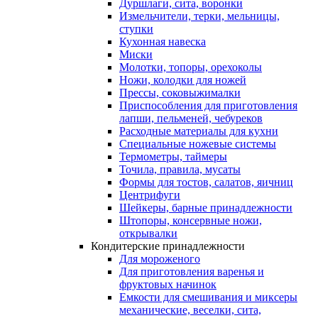
Дуршлаги, сита, воронки
Измельчители, терки, мельницы,
ступки
Кухонная навеска
Миски
Молотки, топоры, орехоколы
Ножи, колодки для ножей
Прессы, соковыжималки
Приспособления для приготовления
лапши, пельменей, чебуреков
Расходные материалы для кухни
Специальные ножевые системы
Термометры, таймеры
Точила, правила, мусаты
Формы для тостов, салатов, яичниц
Центрифуги
Шейкеры, барные принадлежности
Штопоры, консервные ножи,
открывалки
Кондитерские принадлежности
Для мороженого
Для приготовления варенья и
фруктовых начинок
Емкости для смешивания и миксеры
механические, веселки, сита,