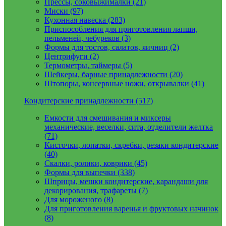
Прессы, соковыжималки (21)
Миски (97)
Кухонная навеска (283)
Приспособления для приготовления лапши,
пельменей, чебуреков (3)
Формы для тостов, салатов, яичниц (2)
Центрифуги (2)
Термометры, таймеры (5)
Шейкеры, барные принадлежности (20)
Штопоры, консервные ножи, открывалки (41)
Кондитерские принадлежности (517)
Емкости для смешивания и миксеры
механические, веселки, сита, отделители желтка
(71)
Кисточки, лопатки, скребки, резаки кондитерские
(40)
Скалки, ролики, коврики (45)
Формы для выпечки (338)
Шприцы, мешки кондитерские, карандаши для
декорирования, трафареты (7)
Для мороженого (8)
Для приготовления варенья и фруктовых начинок
(8)