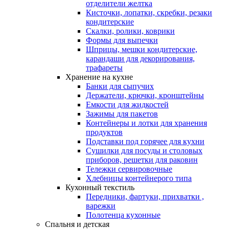
отделители желтка
Кисточки, лопатки, скребки, резаки
кондитерские
Скалки, ролики, коврики
Формы для выпечки
Шприцы, мешки кондитерские,
карандаши для декорирования,
трафареты
Хранение на кухне
Банки для сыпучих
Держатели, крючки, кронштейны
Емкости для жидкостей
Зажимы для пакетов
Контейнеры и лотки для хранения
продуктов
Подставки под горячее для кухни
Сушилки для посуды и столовых
приборов, решетки для раковин
Тележки сервировочные
Хлебницы контейнерого типа
Кухонный текстиль
Передники, фартуки, прихватки ,
варежки
Полотенца кухонные
Спальня и детская