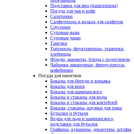
пепельницы
Подставки для яиц (пашотницы)
Посуда для чая и кофе
Салатники
Салфетницы и кольца для салфеток
Соусники
Суповые вазы
Суповые чаши
Тарелки
Тортницы, фруктовницы, этажерки,
хлебницы
Фондю, мармиты, блюда с подогревом
Чайники заварочные, френч-прессы,
кофейники
Посуда для напитков
Бокалы для бренди и коньяка
Бокалы для вина
Бокалы для шампанского
Бокалы и стаканы для воды
Бокалы и стаканы для коктейлей
Бокалы, стаканы, кружки для пива
Бутылки и бутыли
Ведра для льда и шампанского,
подставки для бутылок
Графины, кувшины, декантеры, штофы