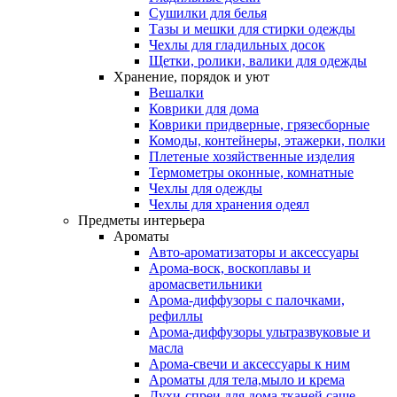
Сушилки для белья
Тазы и мешки для стирки одежды
Чехлы для гладильных досок
Щетки, ролики, валики для одежды
Хранение, порядок и уют
Вешалки
Коврики для дома
Коврики придверные, грязесборные
Комоды, контейнеры, этажерки, полки
Плетеные хозяйственные изделия
Термометры оконные, комнатные
Чехлы для одежды
Чехлы для хранения одеял
Предметы интерьера
Ароматы
Авто-ароматизаторы и аксессуары
Арома-воск, воскоплавы и
аромасветильники
Арома-диффузоры с палочками,
рефиллы
Арома-диффузоры ультразвуковые и
масла
Арома-свечи и аксессуары к ним
Ароматы для тела,мыло и крема
Духи-спреи для дома,тканей,саше