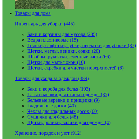
Товары для дома
Инвентарь для уборки (445)
Баки и корзины для мусора (235)
Ведра пластиковые (15)
Тряпки, салфетки, губки, перчатки для уборки (87)
Щетки, метлы, веники, совки (20)
Швабры, рукоятки, сменные части (66)
Щетки для мытья окон (16)
Щетки, скребки для чистки поверхностей (6)
Товары для ухода за одеждой (389)
Баки и короба для белья (193)
Тазы и мешки для стирки одежды (35)
Бельевые веревки и прищепки (9)
Гладильные доски (40)
Чехлы для гладильных досок (60)
Сушилки для белья (48)
Щетки, ролики, валики для одежды (4)
Хранение, порядок и уют (912)