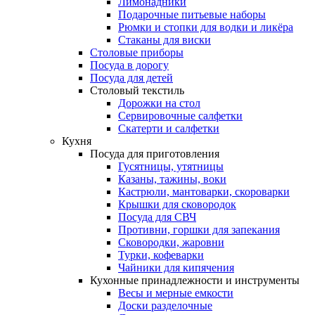
Лимонадники
Подарочные питьевые наборы
Рюмки и стопки для водки и ликёра
Стаканы для виски
Столовые приборы
Посуда в дорогу
Посуда для детей
Столовый текстиль
Дорожки на стол
Сервировочные салфетки
Скатерти и салфетки
Кухня
Посуда для приготовления
Гусятницы, утятницы
Казаны, тажины, воки
Кастрюли, мантоварки, скороварки
Крышки для сковородок
Посуда для СВЧ
Противни, горшки для запекания
Сковородки, жаровни
Турки, кофеварки
Чайники для кипячения
Кухонные принадлежности и инструменты
Весы и мерные емкости
Доски разделочные