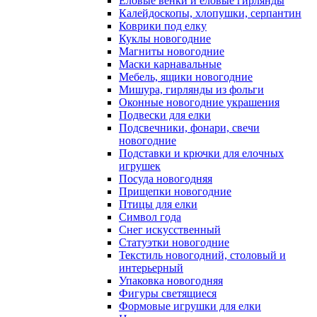
Еловые венки и еловые гирлянды
Калейдоскопы, хлопушки, серпантин
Коврики под елку
Куклы новогодние
Магниты новогодние
Маски карнавальные
Мебель, ящики новогодние
Мишура, гирлянды из фольги
Оконные новогодние украшения
Подвески для елки
Подсвечники, фонари, свечи
новогодние
Подставки и крючки для елочных
игрушек
Посуда новогодняя
Прищепки новогодние
Птицы для елки
Символ года
Снег искусственный
Статуэтки новогодние
Текстиль новогодний, столовый и
интерьерный
Упаковка новогодняя
Фигуры светящиеся
Формовые игрушки для елки