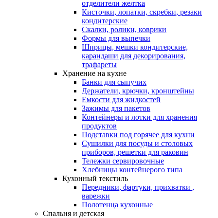
отделители желтка
Кисточки, лопатки, скребки, резаки
кондитерские
Скалки, ролики, коврики
Формы для выпечки
Шприцы, мешки кондитерские,
карандаши для декорирования,
трафареты
Хранение на кухне
Банки для сыпучих
Держатели, крючки, кронштейны
Емкости для жидкостей
Зажимы для пакетов
Контейнеры и лотки для хранения
продуктов
Подставки под горячее для кухни
Сушилки для посуды и столовых
приборов, решетки для раковин
Тележки сервировочные
Хлебницы контейнерого типа
Кухонный текстиль
Передники, фартуки, прихватки ,
варежки
Полотенца кухонные
Спальня и детская