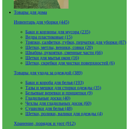
Товары для дома
Инвентарь для уборки (445)
Баки и корзины для мусора (235)
Ведра пластиковые (15)
Тряпки, салфетки, губки, перчатки для уборки (87)
Щетки, метлы, веники, совки (20)
Швабры, рукоятки, сменные части (66)
Щетки для мытья окон (16)
Щетки, скребки для чистки поверхностей (6)
Товары для ухода за одеждой (389)
Баки и короба для белья (193)
Тазы и мешки для стирки одежды (35)
Бельевые веревки и прищепки (9)
Гладильные доски (40)
Чехлы для гладильных досок (60)
Сушилки для белья (48)
Щетки, ролики, валики для одежды (4)
Хранение, порядок и уют (912)