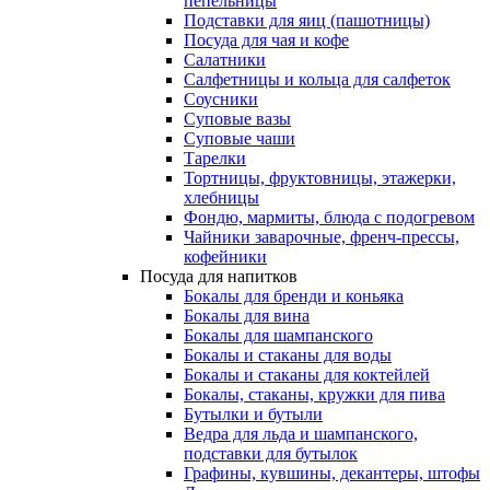
пепельницы
Подставки для яиц (пашотницы)
Посуда для чая и кофе
Салатники
Салфетницы и кольца для салфеток
Соусники
Суповые вазы
Суповые чаши
Тарелки
Тортницы, фруктовницы, этажерки,
хлебницы
Фондю, мармиты, блюда с подогревом
Чайники заварочные, френч-прессы,
кофейники
Посуда для напитков
Бокалы для бренди и коньяка
Бокалы для вина
Бокалы для шампанского
Бокалы и стаканы для воды
Бокалы и стаканы для коктейлей
Бокалы, стаканы, кружки для пива
Бутылки и бутыли
Ведра для льда и шампанского,
подставки для бутылок
Графины, кувшины, декантеры, штофы