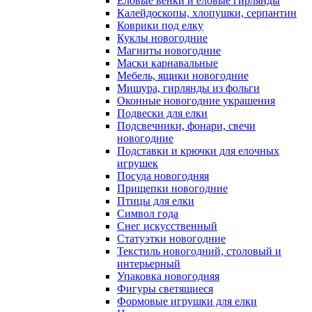
Еловые венки и еловые гирлянды
Калейдоскопы, хлопушки, серпантин
Коврики под елку
Куклы новогодние
Магниты новогодние
Маски карнавальные
Мебель, ящики новогодние
Мишура, гирлянды из фольги
Оконные новогодние украшения
Подвески для елки
Подсвечники, фонари, свечи
новогодние
Подставки и крючки для елочных
игрушек
Посуда новогодняя
Прищепки новогодние
Птицы для елки
Символ года
Снег искусственный
Статуэтки новогодние
Текстиль новогодний, столовый и
интерьерный
Упаковка новогодняя
Фигуры светящиеся
Формовые игрушки для елки