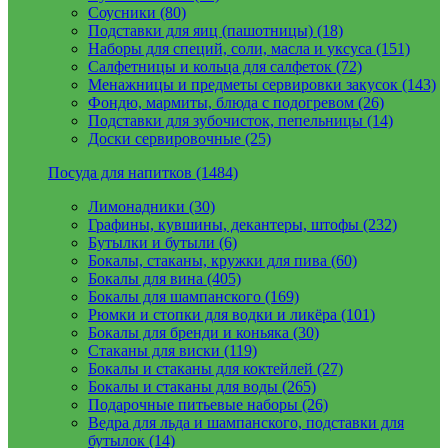
Соусники (80)
Подставки для яиц (пашотницы) (18)
Наборы для специй, соли, масла и уксуса (151)
Салфетницы и кольца для салфеток (72)
Менажницы и предметы сервировки закусок (143)
Фондю, мармиты, блюда с подогревом (26)
Подставки для зубочисток, пепельницы (14)
Доски сервировочные (25)
Посуда для напитков (1484)
Лимонадники (30)
Графины, кувшины, декантеры, штофы (232)
Бутылки и бутыли (6)
Бокалы, стаканы, кружки для пива (60)
Бокалы для вина (405)
Бокалы для шампанского (169)
Рюмки и стопки для водки и ликёра (101)
Бокалы для бренди и коньяка (30)
Стаканы для виски (119)
Бокалы и стаканы для коктейлей (27)
Бокалы и стаканы для воды (265)
Подарочные питьевые наборы (26)
Ведра для льда и шампанского, подставки для
бутылок (14)