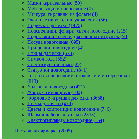
Маски карнавальные (59)
Мебель, ящики новогодние (0)
Мишура, гирлянды из фольги (4)
Оконные новогодние украшения (56)
Подвески для елки (1476)
Подсвечники, фонари, свечи новогодние (215)
Подставки и крючки для елочных игрушек (50)
Посуда новогодняя (695)
Прищепки новогодние (4)
Птицы для елки (573)
Символ года (552)
Снег искусственный (29)
Статуэтки новогодние (841)
Текстиль новогодний, столовый и интерьерный
(813)
Упаковка новогодняя (471)
Фигуры светящиеся (100)
Формовые игрушки для елки (3658)
Цветы для елки (479)
Цветы и композиции новогодние (746)
Шары и наборы для елки (2858)
Электрогирлянды новогодние (154)
Пасхальная ярмарка (2805)