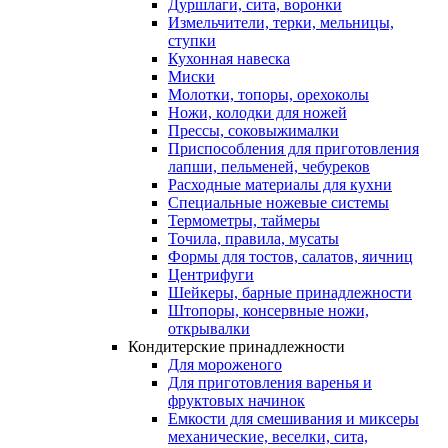
Дуршлаги, сита, воронки
Измельчители, терки, мельницы,
ступки
Кухонная навеска
Миски
Молотки, топоры, орехоколы
Ножи, колодки для ножей
Прессы, соковыжималки
Приспособления для приготовления
лапши, пельменей, чебуреков
Расходные материалы для кухни
Специальные ножевые системы
Термометры, таймеры
Точила, правила, мусаты
Формы для тостов, салатов, яичниц
Центрифуги
Шейкеры, барные принадлежности
Штопоры, консервные ножи,
открывалки
Кондитерские принадлежности
Для мороженого
Для приготовления варенья и
фруктовых начинок
Емкости для смешивания и миксеры
механические, веселки, сита,