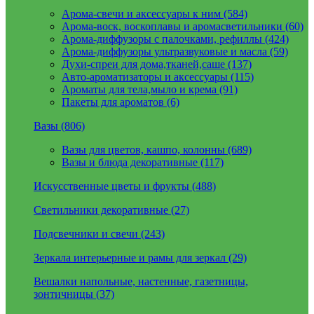
Арома-свечи и аксессуары к ним (584)
Арома-воск, воскоплавы и аромасветильники (60)
Арома-диффузоры с палочками, рефиллы (424)
Арома-диффузоры ультразвуковые и масла (59)
Духи-спреи для дома,тканей,саше (137)
Авто-ароматизаторы и аксессуары (115)
Ароматы для тела,мыло и крема (91)
Пакеты для ароматов (6)
Вазы (806)
Вазы для цветов, кашпо, колонны (689)
Вазы и блюда декоративные (117)
Искусственные цветы и фрукты (488)
Светильники декоративные (27)
Подсвечники и свечи (243)
Зеркала интерьерные и рамы для зеркал (29)
Вешалки напольные, настенные, газетницы,
зонтичницы (37)