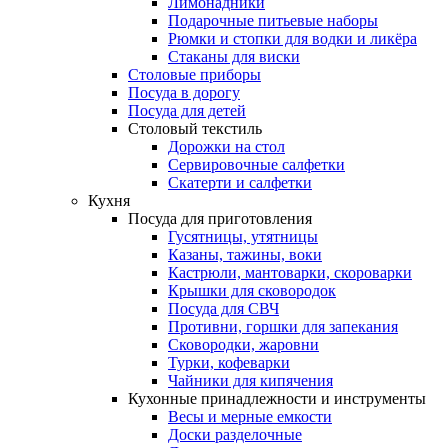
Лимонадники
Подарочные питьевые наборы
Рюмки и стопки для водки и ликёра
Стаканы для виски
Столовые приборы
Посуда в дорогу
Посуда для детей
Столовый текстиль
Дорожки на стол
Сервировочные салфетки
Скатерти и салфетки
Кухня
Посуда для приготовления
Гусятницы, утятницы
Казаны, тажины, воки
Кастрюли, мантоварки, скороварки
Крышки для сковородок
Посуда для СВЧ
Противни, горшки для запекания
Сковородки, жаровни
Турки, кофеварки
Чайники для кипячения
Кухонные принадлежности и инструменты
Весы и мерные емкости
Доски разделочные