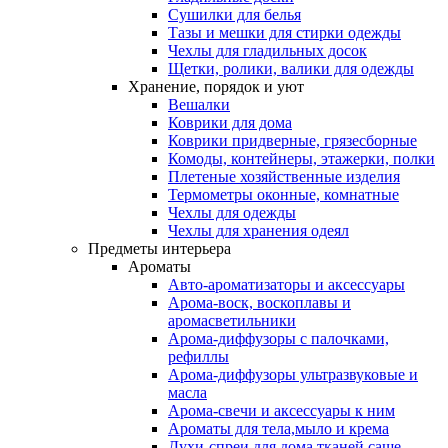
Сушилки для белья
Тазы и мешки для стирки одежды
Чехлы для гладильных досок
Щетки, ролики, валики для одежды
Хранение, порядок и уют
Вешалки
Коврики для дома
Коврики придверные, грязесборные
Комоды, контейнеры, этажерки, полки
Плетеные хозяйственные изделия
Термометры оконные, комнатные
Чехлы для одежды
Чехлы для хранения одеял
Предметы интерьера
Ароматы
Авто-ароматизаторы и аксессуары
Арома-воск, воскоплавы и
аромасветильники
Арома-диффузоры с палочками,
рефиллы
Арома-диффузоры ультразвуковые и
масла
Арома-свечи и аксессуары к ним
Ароматы для тела,мыло и крема
Духи-спреи для дома,тканей,саше