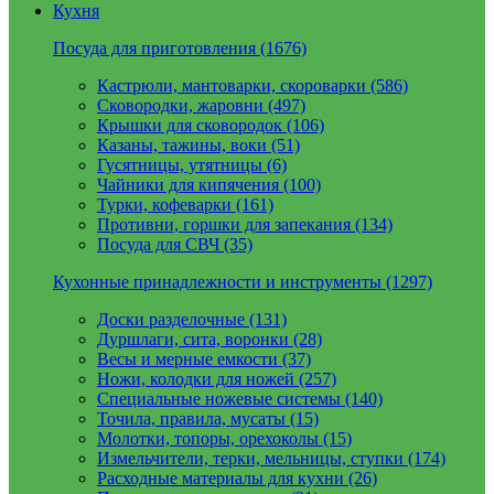
Кухня
Посуда для приготовления (1676)
Кастрюли, мантоварки, скороварки (586)
Сковородки, жаровни (497)
Крышки для сковородок (106)
Казаны, тажины, воки (51)
Гусятницы, утятницы (6)
Чайники для кипячения (100)
Турки, кофеварки (161)
Противни, горшки для запекания (134)
Посуда для СВЧ (35)
Кухонные принадлежности и инструменты (1297)
Доски разделочные (131)
Дуршлаги, сита, воронки (28)
Весы и мерные емкости (37)
Ножи, колодки для ножей (257)
Специальные ножевые системы (140)
Точила, правила, мусаты (15)
Молотки, топоры, орехоколы (15)
Измельчители, терки, мельницы, ступки (174)
Расходные материалы для кухни (26)