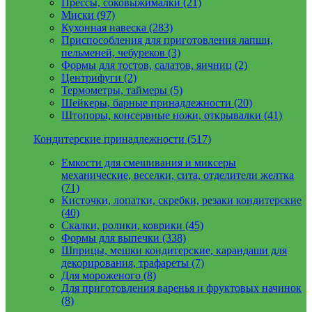
Прессы, соковыжималки (21)
Миски (97)
Кухонная навеска (283)
Приспособления для приготовления лапши,
пельменей, чебуреков (3)
Формы для тостов, салатов, яичниц (2)
Центрифуги (2)
Термометры, таймеры (5)
Шейкеры, барные принадлежности (20)
Штопоры, консервные ножи, открывалки (41)
Кондитерские принадлежности (517)
Емкости для смешивания и миксеры
механические, веселки, сита, отделители желтка
(71)
Кисточки, лопатки, скребки, резаки кондитерские
(40)
Скалки, ролики, коврики (45)
Формы для выпечки (338)
Шприцы, мешки кондитерские, карандаши для
декорирования, трафареты (7)
Для мороженого (8)
Для приготовления варенья и фруктовых начинок
(8)