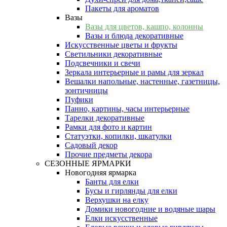
Пакеты для ароматов
Вазы
Вазы для цветов, кашпо, колонны
Вазы и блюда декоративные
Искусственные цветы и фрукты
Светильники декоративные
Подсвечники и свечи
Зеркала интерьерные и рамы для зеркал
Вешалки напольные, настенные, газетницы,
зонтичницы
Пуфики
Панно, картины, часы интерьерные
Тарелки декоративные
Рамки для фото и картин
Статуэтки, копилки, шкатулки
Садовый декор
Прочие предметы декора
СЕЗОННЫЕ ЯРМАРКИ
Новогодняя ярмарка
Банты для елки
Бусы и гирлянды для елки
Верхушки на елку
Домики новогодние и водяные шары
Елки искусственные