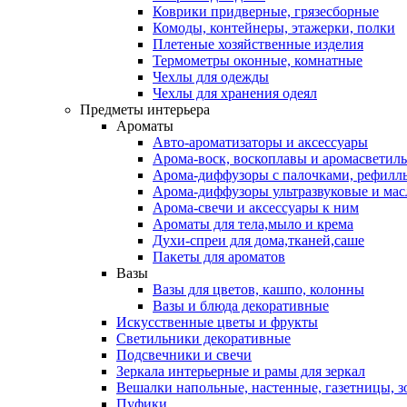
Коврики придверные, грязесборные
Комоды, контейнеры, этажерки, полки
Плетеные хозяйственные изделия
Термометры оконные, комнатные
Чехлы для одежды
Чехлы для хранения одеял
Предметы интерьера
Ароматы
Авто-ароматизаторы и аксессуары
Арома-воск, воскоплавы и аромасветил
Арома-диффузоры с палочками, рефилл
Арома-диффузоры ультразвуковые и мас
Арома-свечи и аксессуары к ним
Ароматы для тела,мыло и крема
Духи-спреи для дома,тканей,саше
Пакеты для ароматов
Вазы
Вазы для цветов, кашпо, колонны
Вазы и блюда декоративные
Искусственные цветы и фрукты
Светильники декоративные
Подсвечники и свечи
Зеркала интерьерные и рамы для зеркал
Вешалки напольные, настенные, газетницы, 
Пуфики