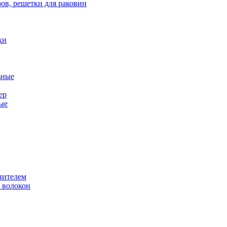
ов, решетки для раковин
ки
ьные
ер
ые
нителем
 волокон