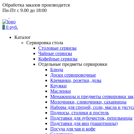
Обработка заказов производится
Пн-Пт с 9.00 до 18:00
0
0 руб.
Каталог
Сервировка стола
Столовые сервизы
Чайные сервизы
Кофейные сервизы
Отдельные предметы сервировки
Блюда
Доски сервировочные
Креманки, розетки, дозы
Кружки
Масленки
Менажницы и предметы сервировки зак
Молочники, сливочники, сахарницы
Наборы для специй, соли, масла и уксус
Подносы, столики в постель
Подставки для зубочисток, пепельницы
Подставки для яиц (пашотницы)
Посуда для чая и кофе