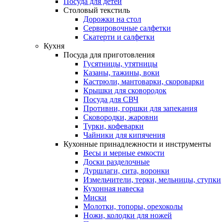
Посуда для детей
Столовый текстиль
Дорожки на стол
Сервировочные салфетки
Скатерти и салфетки
Кухня
Посуда для приготовления
Гусятницы, утятницы
Казаны, тажины, воки
Кастрюли, мантоварки, скороварки
Крышки для сковородок
Посуда для СВЧ
Противни, горшки для запекания
Сковородки, жаровни
Турки, кофеварки
Чайники для кипячения
Кухонные принадлежности и инструменты
Весы и мерные емкости
Доски разделочные
Дуршлаги, сита, воронки
Измельчители, терки, мельницы, ступки
Кухонная навеска
Миски
Молотки, топоры, орехоколы
Ножи, колодки для ножей