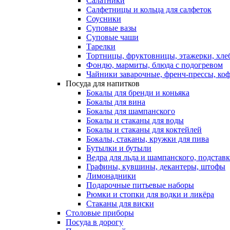
Салатники
Салфетницы и кольца для салфеток
Соусники
Суповые вазы
Суповые чаши
Тарелки
Тортницы, фруктовницы, этажерки, хл
Фондю, мармиты, блюда с подогревом
Чайники заварочные, френч-прессы, ко
Посуда для напитков
Бокалы для бренди и коньяка
Бокалы для вина
Бокалы для шампанского
Бокалы и стаканы для воды
Бокалы и стаканы для коктейлей
Бокалы, стаканы, кружки для пива
Бутылки и бутыли
Ведра для льда и шампанского, подстав
Графины, кувшины, декантеры, штофы
Лимонадники
Подарочные питьевые наборы
Рюмки и стопки для водки и ликёра
Стаканы для виски
Столовые приборы
Посуда в дорогу