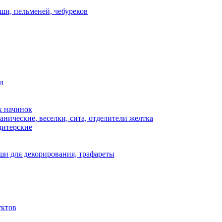
ши, пельменей, чебуреков
и
х начинок
нические, веселки, сита, отделители желтка
дитерские
и для декорирования, трафареты
уктов