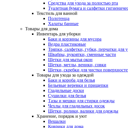
Средства для ухода за полостью рта
Туалетная бумага и салфетки гигиениче
Текстиль для ванной
Полотенца
Халаты банные
Товары для дома
Инвентарь для уборки
Баки и корзины для мусора
Ведра пластиковые
Тряпки, салфетки, губки, перчатки для 
Швабры, рукоятки, сменные части
Щетки для мытья окон
Щетки, метлы, веники, совки
Щетки, скребки для чистки поверхност
Товары для ухода за одеждой
Баки и короба для белья
Бельевые веревки и прищепки
Гладильные доски
Сушилки для белья
Тазы и мешки для стирки одежды
Чехлы для гладильных досок
Щетки, ролики, валики для одежды
Хранение, порядок и уют
Вешалки
Коврики для дома