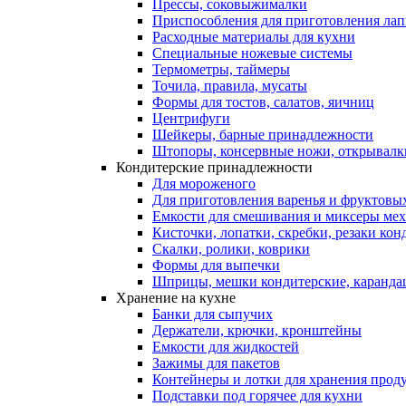
Прессы, соковыжималки
Приспособления для приготовления лап
Расходные материалы для кухни
Специальные ножевые системы
Термометры, таймеры
Точила, правила, мусаты
Формы для тостов, салатов, яичниц
Центрифуги
Шейкеры, барные принадлежности
Штопоры, консервные ножи, открывалк
Кондитерские принадлежности
Для мороженого
Для приготовления варенья и фруктовы
Емкости для смешивания и миксеры меха
Кисточки, лопатки, скребки, резаки кон
Скалки, ролики, коврики
Формы для выпечки
Шприцы, мешки кондитерские, карандаш
Хранение на кухне
Банки для сыпучих
Держатели, крючки, кронштейны
Емкости для жидкостей
Зажимы для пакетов
Контейнеры и лотки для хранения прод
Подставки под горячее для кухни