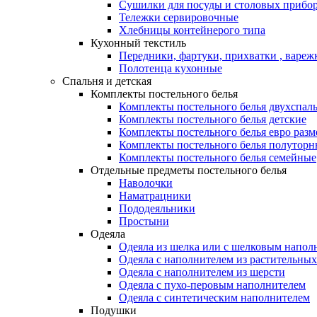
Сушилки для посуды и столовых прибор
Тележки сервировочные
Хлебницы контейнерого типа
Кухонный текстиль
Передники, фартуки, прихватки , вареж
Полотенца кухонные
Спальня и детская
Комплекты постельного белья
Комплекты постельного белья двухспал
Комплекты постельного белья детские
Комплекты постельного белья евро разм
Комплекты постельного белья полуторн
Комплекты постельного белья семейные
Отдельные предметы постельного белья
Наволочки
Наматрацники
Пододеяльники
Простыни
Одеяла
Одеяла из шелка или с шелковым напол
Одеяла с наполнителем из растительных
Одеяла с наполнителем из шерсти
Одеяла с пухо-перовым наполнителем
Одеяла с синтетическим наполнителем
Подушки