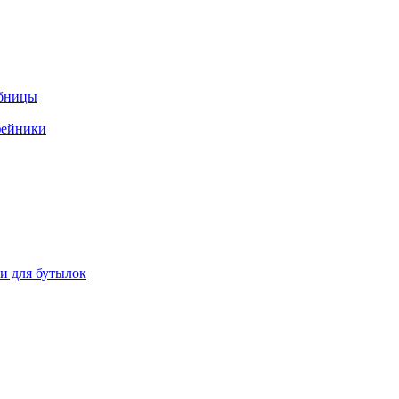
ебницы
фейники
ки для бутылок