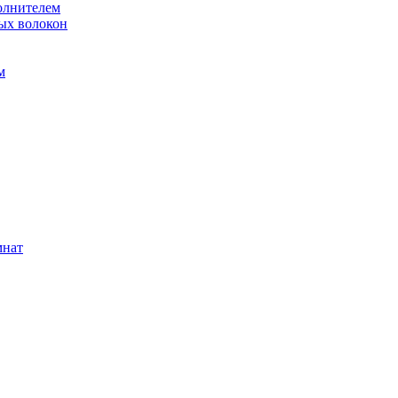
олнителем
ых волокон
м
мнат