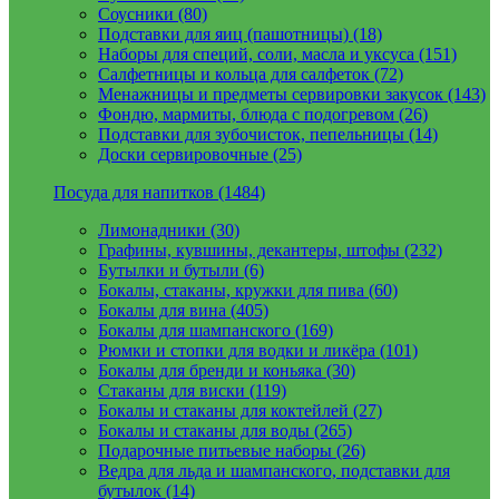
Соусники (80)
Подставки для яиц (пашотницы) (18)
Наборы для специй, соли, масла и уксуса (151)
Салфетницы и кольца для салфеток (72)
Менажницы и предметы сервировки закусок (143)
Фондю, мармиты, блюда с подогревом (26)
Подставки для зубочисток, пепельницы (14)
Доски сервировочные (25)
Посуда для напитков (1484)
Лимонадники (30)
Графины, кувшины, декантеры, штофы (232)
Бутылки и бутыли (6)
Бокалы, стаканы, кружки для пива (60)
Бокалы для вина (405)
Бокалы для шампанского (169)
Рюмки и стопки для водки и ликёра (101)
Бокалы для бренди и коньяка (30)
Стаканы для виски (119)
Бокалы и стаканы для коктейлей (27)
Бокалы и стаканы для воды (265)
Подарочные питьевые наборы (26)
Ведра для льда и шампанского, подставки для
бутылок (14)