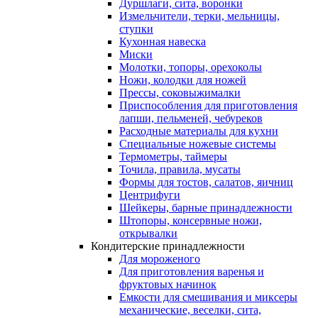
Дуршлаги, сита, воронки
Измельчители, терки, мельницы,
ступки
Кухонная навеска
Миски
Молотки, топоры, орехоколы
Ножи, колодки для ножей
Прессы, соковыжималки
Приспособления для приготовления
лапши, пельменей, чебуреков
Расходные материалы для кухни
Специальные ножевые системы
Термометры, таймеры
Точила, правила, мусаты
Формы для тостов, салатов, яичниц
Центрифуги
Шейкеры, барные принадлежности
Штопоры, консервные ножи,
открывалки
Кондитерские принадлежности
Для мороженого
Для приготовления варенья и
фруктовых начинок
Емкости для смешивания и миксеры
механические, веселки, сита,