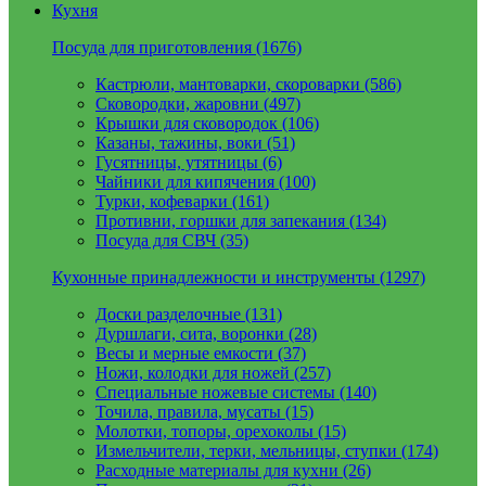
Кухня
Посуда для приготовления (1676)
Кастрюли, мантоварки, скороварки (586)
Сковородки, жаровни (497)
Крышки для сковородок (106)
Казаны, тажины, воки (51)
Гусятницы, утятницы (6)
Чайники для кипячения (100)
Турки, кофеварки (161)
Противни, горшки для запекания (134)
Посуда для СВЧ (35)
Кухонные принадлежности и инструменты (1297)
Доски разделочные (131)
Дуршлаги, сита, воронки (28)
Весы и мерные емкости (37)
Ножи, колодки для ножей (257)
Специальные ножевые системы (140)
Точила, правила, мусаты (15)
Молотки, топоры, орехоколы (15)
Измельчители, терки, мельницы, ступки (174)
Расходные материалы для кухни (26)