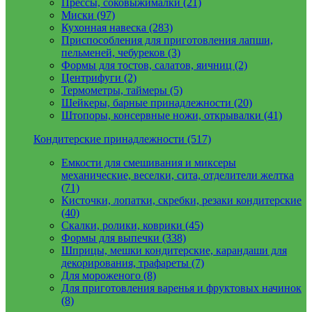
Прессы, соковыжималки (21)
Миски (97)
Кухонная навеска (283)
Приспособления для приготовления лапши,
пельменей, чебуреков (3)
Формы для тостов, салатов, яичниц (2)
Центрифуги (2)
Термометры, таймеры (5)
Шейкеры, барные принадлежности (20)
Штопоры, консервные ножи, открывалки (41)
Кондитерские принадлежности (517)
Емкости для смешивания и миксеры
механические, веселки, сита, отделители желтка
(71)
Кисточки, лопатки, скребки, резаки кондитерские
(40)
Скалки, ролики, коврики (45)
Формы для выпечки (338)
Шприцы, мешки кондитерские, карандаши для
декорирования, трафареты (7)
Для мороженого (8)
Для приготовления варенья и фруктовых начинок
(8)