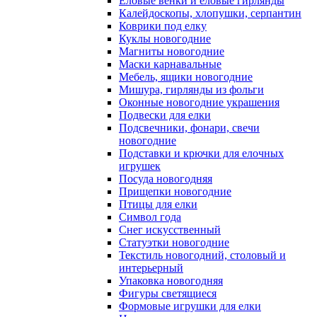
Еловые венки и еловые гирлянды
Калейдоскопы, хлопушки, серпантин
Коврики под елку
Куклы новогодние
Магниты новогодние
Маски карнавальные
Мебель, ящики новогодние
Мишура, гирлянды из фольги
Оконные новогодние украшения
Подвески для елки
Подсвечники, фонари, свечи
новогодние
Подставки и крючки для елочных
игрушек
Посуда новогодняя
Прищепки новогодние
Птицы для елки
Символ года
Снег искусственный
Статуэтки новогодние
Текстиль новогодний, столовый и
интерьерный
Упаковка новогодняя
Фигуры светящиеся
Формовые игрушки для елки