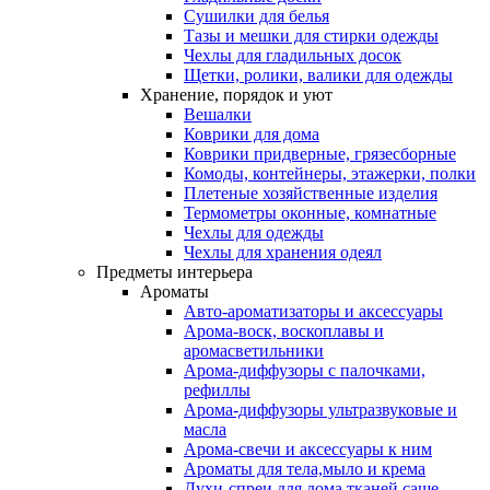
Сушилки для белья
Тазы и мешки для стирки одежды
Чехлы для гладильных досок
Щетки, ролики, валики для одежды
Хранение, порядок и уют
Вешалки
Коврики для дома
Коврики придверные, грязесборные
Комоды, контейнеры, этажерки, полки
Плетеные хозяйственные изделия
Термометры оконные, комнатные
Чехлы для одежды
Чехлы для хранения одеял
Предметы интерьера
Ароматы
Авто-ароматизаторы и аксессуары
Арома-воск, воскоплавы и
аромасветильники
Арома-диффузоры с палочками,
рефиллы
Арома-диффузоры ультразвуковые и
масла
Арома-свечи и аксессуары к ним
Ароматы для тела,мыло и крема
Духи-спреи для дома,тканей,саше