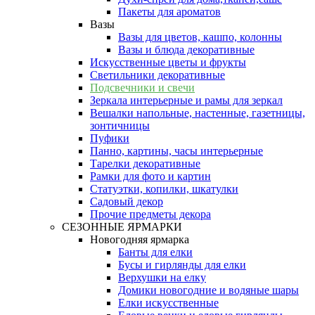
Пакеты для ароматов
Вазы
Вазы для цветов, кашпо, колонны
Вазы и блюда декоративные
Искусственные цветы и фрукты
Светильники декоративные
Подсвечники и свечи
Зеркала интерьерные и рамы для зеркал
Вешалки напольные, настенные, газетницы,
зонтичницы
Пуфики
Панно, картины, часы интерьерные
Тарелки декоративные
Рамки для фото и картин
Статуэтки, копилки, шкатулки
Садовый декор
Прочие предметы декора
СЕЗОННЫЕ ЯРМАРКИ
Новогодняя ярмарка
Банты для елки
Бусы и гирлянды для елки
Верхушки на елку
Домики новогодние и водяные шары
Елки искусственные