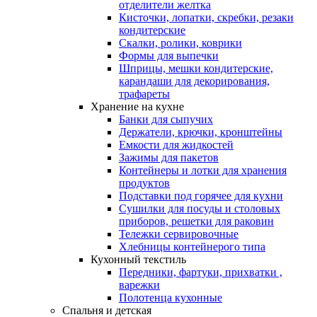
отделители желтка
Кисточки, лопатки, скребки, резаки
кондитерские
Скалки, ролики, коврики
Формы для выпечки
Шприцы, мешки кондитерские,
карандаши для декорирования,
трафареты
Хранение на кухне
Банки для сыпучих
Держатели, крючки, кронштейны
Емкости для жидкостей
Зажимы для пакетов
Контейнеры и лотки для хранения
продуктов
Подставки под горячее для кухни
Сушилки для посуды и столовых
приборов, решетки для раковин
Тележки сервировочные
Хлебницы контейнерого типа
Кухонный текстиль
Передники, фартуки, прихватки ,
варежки
Полотенца кухонные
Спальня и детская