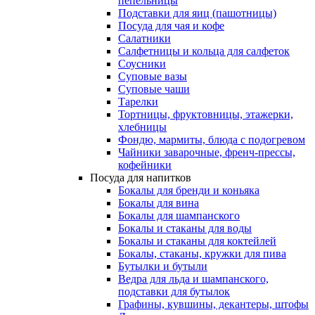
пепельницы
Подставки для яиц (пашотницы)
Посуда для чая и кофе
Салатники
Салфетницы и кольца для салфеток
Соусники
Суповые вазы
Суповые чаши
Тарелки
Тортницы, фруктовницы, этажерки,
хлебницы
Фондю, мармиты, блюда с подогревом
Чайники заварочные, френч-прессы,
кофейники
Посуда для напитков
Бокалы для бренди и коньяка
Бокалы для вина
Бокалы для шампанского
Бокалы и стаканы для воды
Бокалы и стаканы для коктейлей
Бокалы, стаканы, кружки для пива
Бутылки и бутыли
Ведра для льда и шампанского,
подставки для бутылок
Графины, кувшины, декантеры, штофы