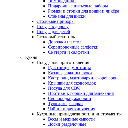
Лимонадники
Подарочные питьевые наборы
Рюмки и стопки для водки и ликёра
Стаканы для виски
Столовые приборы
Посуда в дорогу
Посуда для детей
Столовый текстиль
Дорожки на стол
Сервировочные салфетки
Скатерти и салфетки
Кухня
Посуда для приготовления
Гусятницы, утятницы
Казаны, тажины, воки
Кастрюли, мантоварки, скороварки
Крышки для сковородок
Посуда для СВЧ
Противни, горшки для запекания
Сковородки, жаровни
Турки, кофеварки
Чайники для кипячения
Кухонные принадлежности и инструменты
Весы и мерные емкости
Доски разделочные