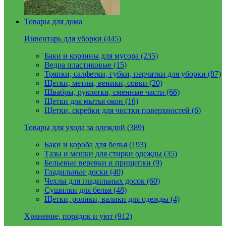
Товары для дома
Инвентарь для уборки (445)
Баки и корзины для мусора (235)
Ведра пластиковые (15)
Тряпки, салфетки, губки, перчатки для уборки (87)
Щетки, метлы, веники, совки (20)
Швабры, рукоятки, сменные части (66)
Щетки для мытья окон (16)
Щетки, скребки для чистки поверхностей (6)
Товары для ухода за одеждой (389)
Баки и короба для белья (193)
Тазы и мешки для стирки одежды (35)
Бельевые веревки и прищепки (9)
Гладильные доски (40)
Чехлы для гладильных досок (60)
Сушилки для белья (48)
Щетки, ролики, валики для одежды (4)
Хранение, порядок и уют (912)