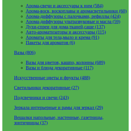
Арома-свечи и аксессуары к ним (584)
Арома-воск, воскоплавы и аромасветильники (60)
Арома-диффузоры с палочками, рефиллы (424)
Арома-диффузоры ультразвуковые и масла (59)
Духи-спреи для дома,тканей,саше (137)
Авто-ароматизаторы и аксессуары (115)
Ароматы для тела,мыло и крема (91)
Пакеты для ароматов (6)
Вазы (806)
Вазы для цветов, кашпо, колонны (689)
Вазы и блюда декоративные (117)
Искусственные цветы и фрукты (488)
Светильники декоративные (27)
Подсвечники и свечи (243)
Зеркала интерьерные и рамы для зеркал (29)
Вешалки напольные, настенные, газетницы,
зонтичницы (37)