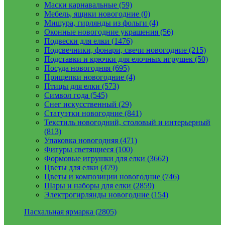
Маски карнавальные (59)
Мебель, ящики новогодние (0)
Мишура, гирлянды из фольги (4)
Оконные новогодние украшения (56)
Подвески для елки (1476)
Подсвечники, фонари, свечи новогодние (215)
Подставки и крючки для елочных игрушек (50)
Посуда новогодняя (695)
Прищепки новогодние (4)
Птицы для елки (573)
Символ года (545)
Снег искусственный (29)
Статуэтки новогодние (841)
Текстиль новогодний, столовый и интерьерный
(813)
Упаковка новогодняя (471)
Фигуры светящиеся (100)
Формовые игрушки для елки (3662)
Цветы для елки (479)
Цветы и композиции новогодние (746)
Шары и наборы для елки (2859)
Электрогирлянды новогодние (154)
Пасхальная ярмарка (2805)