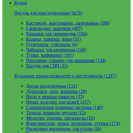
Кухня
Посуда для приготовления (1676)
Кастрюли, мантоварки, скороварки (586)
Сковородки, жаровни (497)
Крышки для сковородок (106)
Казаны, тажины, воки (51)
Гусятницы, утятницы (6)
Чайники для кипячения (100)
Турки, кофеварки (161)
Противни, горшки для запекания (134)
Посуда для СВЧ (35)
Кухонные принадлежности и инструменты (1297)
Доски разделочные (131)
Дуршлаги, сита, воронки (28)
Весы и мерные емкости (37)
Ножи, колодки для ножей (257)
Специальные ножевые системы (140)
Точила, правила, мусаты (15)
Молотки, топоры, орехоколы (15)
Измельчители, терки, мельницы, ступки (174)
Расходные материалы для кухни (26)