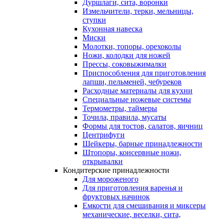
Дуршлаги, сита, воронки
Измельчители, терки, мельницы,
ступки
Кухонная навеска
Миски
Молотки, топоры, орехоколы
Ножи, колодки для ножей
Прессы, соковыжималки
Приспособления для приготовления
лапши, пельменей, чебуреков
Расходные материалы для кухни
Специальные ножевые системы
Термометры, таймеры
Точила, правила, мусаты
Формы для тостов, салатов, яичниц
Центрифуги
Шейкеры, барные принадлежности
Штопоры, консервные ножи,
открывалки
Кондитерские принадлежности
Для мороженого
Для приготовления варенья и
фруктовых начинок
Емкости для смешивания и миксеры
механические, веселки, сита,