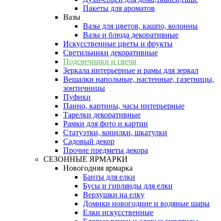
Пакеты для ароматов
Вазы
Вазы для цветов, кашпо, колонны
Вазы и блюда декоративные
Искусственные цветы и фрукты
Светильники декоративные
Подсвечники и свечи
Зеркала интерьерные и рамы для зеркал
Вешалки напольные, настенные, газетницы,
зонтичницы
Пуфики
Панно, картины, часы интерьерные
Тарелки декоративные
Рамки для фото и картин
Статуэтки, копилки, шкатулки
Садовый декор
Прочие предметы декора
СЕЗОННЫЕ ЯРМАРКИ
Новогодняя ярмарка
Банты для елки
Бусы и гирлянды для елки
Верхушки на елку
Домики новогодние и водяные шары
Елки искусственные