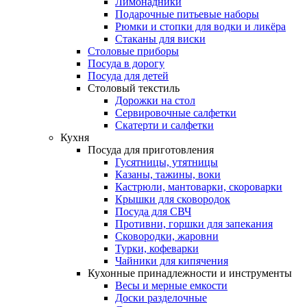
Лимонадники
Подарочные питьевые наборы
Рюмки и стопки для водки и ликёра
Стаканы для виски
Столовые приборы
Посуда в дорогу
Посуда для детей
Столовый текстиль
Дорожки на стол
Сервировочные салфетки
Скатерти и салфетки
Кухня
Посуда для приготовления
Гусятницы, утятницы
Казаны, тажины, воки
Кастрюли, мантоварки, скороварки
Крышки для сковородок
Посуда для СВЧ
Противни, горшки для запекания
Сковородки, жаровни
Турки, кофеварки
Чайники для кипячения
Кухонные принадлежности и инструменты
Весы и мерные емкости
Доски разделочные