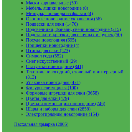
Маски карнавальные (59)
Мебель, ящики новогодние (0)
Мишура, гирлянды из фольги (4)
Оконные новогодние украшения (56)
Подвески для елки (1476)
Подсвечники, фонари, свечи новогодние (215)
Подставки и крючки для елочных игрушек (50)
Посуда новогодняя (695)
Прищепки новогодние (4)
Птицы для елки (573)
Символ года (552)
Снег искусственный (29)
Статуэтки новогодние (841)
Текстиль новогодний, столовый и интерьерный
(813)
Упаковка новогодняя (471)
Фигуры светящиеся (100)
Формовые игрушки для елки (3658)
Цветы для елки (479)
Цветы и композиции новогодние (746)
Шары и наборы для елки (2858)
Электрогирлянды новогодние (154)
Пасхальная ярмарка (2805)