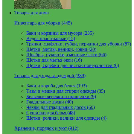
Товары для дома
Инвентарь для уборки (445)
Баки и корзины для мусора (235)
Ведра пластиковые (15)
Тряпки, салфетки, губки, перчатки для уборки (87)
Щетки, метлы, веники, совки (20)
Швабры, рукоятки, сменные части (66)
Щетки для мытья окон (16)
Щетки, скребки для чистки поверхностей (6)
Товары для ухода за одеждой (389)
Баки и короба для белья (193)
Тазы и мешки для стирки одежды (35)
Бельевые веревки и прищепки (9)
Гладильные доски (40)
Чехлы для гладильных досок (60)
Сушилки для белья (48)
Щетки, ролики, валики для одежды (4)
Хранение, порядок и уют (912)