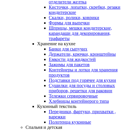
отделители желтка
Кисточки, лопатки, скребки, резаки
кондитерские
Скалки, ролики, коврики
Формы для выпечки
Шприцы, мешки кондитерские,
карандаши для декорирования,
трафареты
Хранение на кухне
Банки для сыпучих
Держатели, крючки, кронштейны
Емкости для жидкостей
Зажимы для пакетов
Контейнеры и лотки для хранения
продуктов
Подставки под горячее для кухни
Сушилки для посуды и столовых
приборов, решетки для раковин
Тележки сервировочные
Хлебницы контейнерого типа
Кухонный текстиль
Передники, фартуки, прихватки ,
варежки
Полотенца кухонные
Спальня и детская