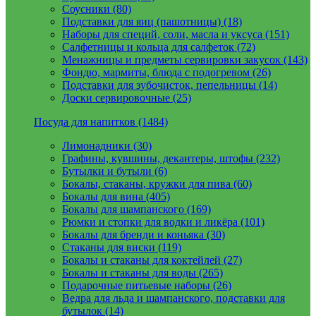
Соусники (80)
Подставки для яиц (пашотницы) (18)
Наборы для специй, соли, масла и уксуса (151)
Салфетницы и кольца для салфеток (72)
Менажницы и предметы сервировки закусок (143)
Фондю, мармиты, блюда с подогревом (26)
Подставки для зубочисток, пепельницы (14)
Доски сервировочные (25)
Посуда для напитков (1484)
Лимонадники (30)
Графины, кувшины, декантеры, штофы (232)
Бутылки и бутыли (6)
Бокалы, стаканы, кружки для пива (60)
Бокалы для вина (405)
Бокалы для шампанского (169)
Рюмки и стопки для водки и ликёра (101)
Бокалы для бренди и коньяка (30)
Стаканы для виски (119)
Бокалы и стаканы для коктейлей (27)
Бокалы и стаканы для воды (265)
Подарочные питьевые наборы (26)
Ведра для льда и шампанского, подставки для
бутылок (14)