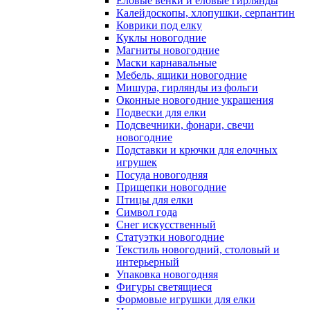
Еловые венки и еловые гирлянды
Калейдоскопы, хлопушки, серпантин
Коврики под елку
Куклы новогодние
Магниты новогодние
Маски карнавальные
Мебель, ящики новогодние
Мишура, гирлянды из фольги
Оконные новогодние украшения
Подвески для елки
Подсвечники, фонари, свечи
новогодние
Подставки и крючки для елочных
игрушек
Посуда новогодняя
Прищепки новогодние
Птицы для елки
Символ года
Снег искусственный
Статуэтки новогодние
Текстиль новогодний, столовый и
интерьерный
Упаковка новогодняя
Фигуры светящиеся
Формовые игрушки для елки