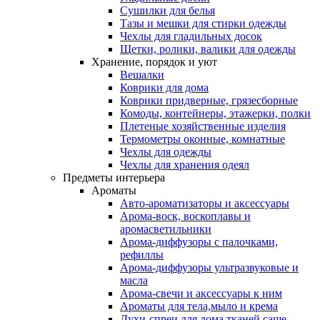
Сушилки для белья
Тазы и мешки для стирки одежды
Чехлы для гладильных досок
Щетки, ролики, валики для одежды
Хранение, порядок и уют
Вешалки
Коврики для дома
Коврики придверные, грязесборные
Комоды, контейнеры, этажерки, полки
Плетеные хозяйственные изделия
Термометры оконные, комнатные
Чехлы для одежды
Чехлы для хранения одеял
Предметы интерьера
Ароматы
Авто-ароматизаторы и аксессуары
Арома-воск, воскоплавы и
аромасветильники
Арома-диффузоры с палочками,
рефиллы
Арома-диффузоры ультразвуковые и
масла
Арома-свечи и аксессуары к ним
Ароматы для тела,мыло и крема
Духи-спреи для дома,тканей,саше