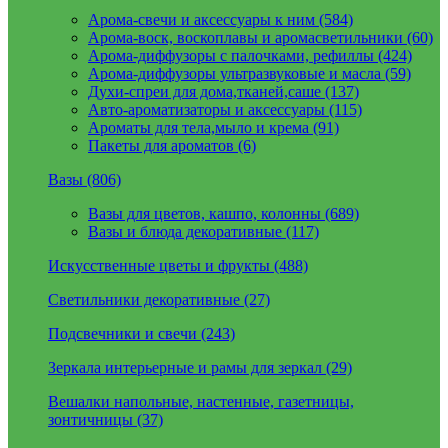
Арома-свечи и аксессуары к ним (584)
Арома-воск, воскоплавы и аромасветильники (60)
Арома-диффузоры с палочками, рефиллы (424)
Арома-диффузоры ультразвуковые и масла (59)
Духи-спреи для дома,тканей,саше (137)
Авто-ароматизаторы и аксессуары (115)
Ароматы для тела,мыло и крема (91)
Пакеты для ароматов (6)
Вазы (806)
Вазы для цветов, кашпо, колонны (689)
Вазы и блюда декоративные (117)
Искусственные цветы и фрукты (488)
Светильники декоративные (27)
Подсвечники и свечи (243)
Зеркала интерьерные и рамы для зеркал (29)
Вешалки напольные, настенные, газетницы,
зонтичницы (37)