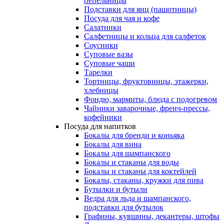
пепельницы
Подставки для яиц (пашотницы)
Посуда для чая и кофе
Салатники
Салфетницы и кольца для салфеток
Соусники
Суповые вазы
Суповые чаши
Тарелки
Тортницы, фруктовницы, этажерки,
хлебницы
Фондю, мармиты, блюда с подогревом
Чайники заварочные, френч-прессы,
кофейники
Посуда для напитков
Бокалы для бренди и коньяка
Бокалы для вина
Бокалы для шампанского
Бокалы и стаканы для воды
Бокалы и стаканы для коктейлей
Бокалы, стаканы, кружки для пива
Бутылки и бутыли
Ведра для льда и шампанского,
подставки для бутылок
Графины, кувшины, декантеры, штофы