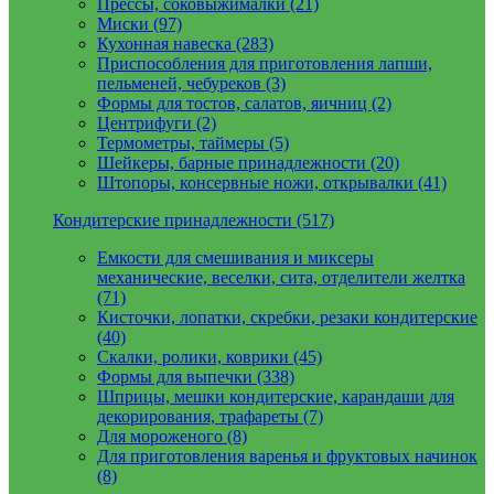
Прессы, соковыжималки (21)
Миски (97)
Кухонная навеска (283)
Приспособления для приготовления лапши,
пельменей, чебуреков (3)
Формы для тостов, салатов, яичниц (2)
Центрифуги (2)
Термометры, таймеры (5)
Шейкеры, барные принадлежности (20)
Штопоры, консервные ножи, открывалки (41)
Кондитерские принадлежности (517)
Емкости для смешивания и миксеры
механические, веселки, сита, отделители желтка
(71)
Кисточки, лопатки, скребки, резаки кондитерские
(40)
Скалки, ролики, коврики (45)
Формы для выпечки (338)
Шприцы, мешки кондитерские, карандаши для
декорирования, трафареты (7)
Для мороженого (8)
Для приготовления варенья и фруктовых начинок
(8)