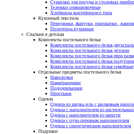
Сушилки для посуды и столовых прибор
Тележки сервировочные
Хлебницы контейнерого типа
Кухонный текстиль
Передники, фартуки, прихватки , вареж
Полотенца кухонные
Спальня и детская
Комплекты постельного белья
Комплекты постельного белья двухспал
Комплекты постельного белья детские
Комплекты постельного белья евро разм
Комплекты постельного белья полуторн
Комплекты постельного белья семейные
Отдельные предметы постельного белья
Наволочки
Наматрацники
Пододеяльники
Простыни
Одеяла
Одеяла из шелка или с шелковым напол
Одеяла с наполнителем из растительных
Одеяла с наполнителем из шерсти
Одеяла с пухо-перовым наполнителем
Одеяла с синтетическим наполнителем
Подушки