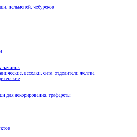
ши, пельменей, чебуреков
и
х начинок
нические, веселки, сита, отделители желтка
дитерские
и для декорирования, трафареты
уктов