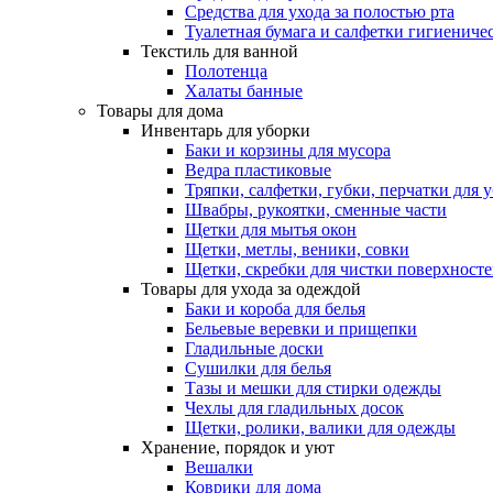
Средства для ухода за полостью рта
Туалетная бумага и салфетки гигиениче
Текстиль для ванной
Полотенца
Халаты банные
Товары для дома
Инвентарь для уборки
Баки и корзины для мусора
Ведра пластиковые
Тряпки, салфетки, губки, перчатки для 
Швабры, рукоятки, сменные части
Щетки для мытья окон
Щетки, метлы, веники, совки
Щетки, скребки для чистки поверхност
Товары для ухода за одеждой
Баки и короба для белья
Бельевые веревки и прищепки
Гладильные доски
Сушилки для белья
Тазы и мешки для стирки одежды
Чехлы для гладильных досок
Щетки, ролики, валики для одежды
Хранение, порядок и уют
Вешалки
Коврики для дома