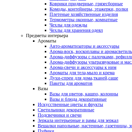
Коврики придверные, грязесборные
Комоды, контейнеры, этажерки, полки
Плетеные хозяйственные изделия
Термометры оконные, комнатные
Чехлы для одежды
Чехлы для хранения одеял
Предметы интерьера
Ароматы
Авто-ароматизаторы и аксессуары
Арома-воск, воскоплавы и аромасветил
Арома-диффузоры с палочками, рефилл
Арома-диффузоры ультразвуковые и мас
Арома-свечи и аксессуары к ним
Ароматы для тела,мыло и крема
Духи-спреи для дома,тканей,саше
Пакеты для ароматов
Вазы
Вазы для цветов, кашпо, колонны
Вазы и блюда декоративные
Искусственные цветы и фрукты
Светильники декоративные
Подсвечники и свечи
Зеркала интерьерные и рамы для зеркал
Вешалки напольные, настенные, газетницы, 
Пуфики