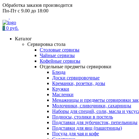
Обработка заказов производится
Пн-Пт с 9.00 до 18:00
0
0 руб.
Каталог
Сервировка стола
Столовые сервизы
Чайные сервизы
Кофейные сервизы
Отдельные предметы сервировки
Блюда
Доски сервировочные
Креманки, розетки, дозы
Кружки
Масленки
Менажницы и предметы сервировки зак
Молочники, сливочники, сахарницы
Наборы для специй, соли, масла и уксус
Подносы, столики в постель
Подставки для зубочисток, пепельницы
Подставки для яиц (пашотницы)
Посуда для чая и кофе