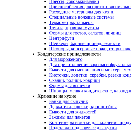
Прессы, соковыжималки
Приспособления для приготовления лап
Расходные материалы для кухни
Специальные ножевые системы
Термометры, таймеры
Точила, правила, мусаты
Формы для тостов, салатов, яичниц
Центрифуги
Шейкеры, барные принадлежности
Штопоры, консервные ножи, открывалк
Кондитерские принадлежности
Для мороженого
Для приготовления варенья и фруктовы
Емкости для смешивания и миксеры меха
Кисточки, лопатки, скребки, резаки кон
Скалки, ролики, коврики
Формы для выпечки
Шприцы, мешки кондитерские, карандаш
Хранение на кухне
Банки для сыпучих
Держатели, крючки, кронштейны
Емкости для жидкостей
Зажимы для пакетов
Контейнеры и лотки для хранения прод
Подставки под горячее для кухни