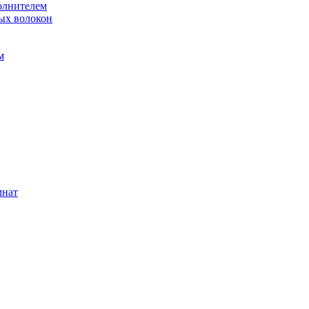
олнителем
ых волокон
м
мнат