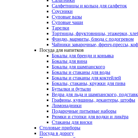
Салатники
Салфетницы и кольца для салфеток
Соусники
Суповые вазы
Суповые чаши
Тарелки
Тортницы, фруктовницы, этажерки, хл
Фондю, мармиты, блюда с подогревом
Чайники заварочные, френч-прессы, ко
Посуда для напитков
Бокалы для бренди и коньяка
Бокалы для вина
Бокалы для шампанского
Бокалы и стаканы для воды
Бокалы и стаканы для коктейлей
Бокалы, стаканы, кружки для пива
Бутылки и бутыли
Ведра для льда и шампанского, подстав
Графины, кувшины, декантеры, штофы
Лимонадники
Подарочные питьевые наборы
Рюмки и стопки для водки и ликёра
Стаканы для виски
Столовые приборы
Посуда в дорогу