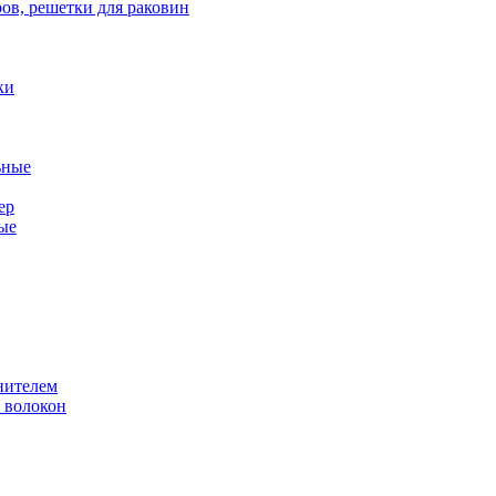
ов, решетки для раковин
ки
ьные
ер
ые
нителем
 волокон