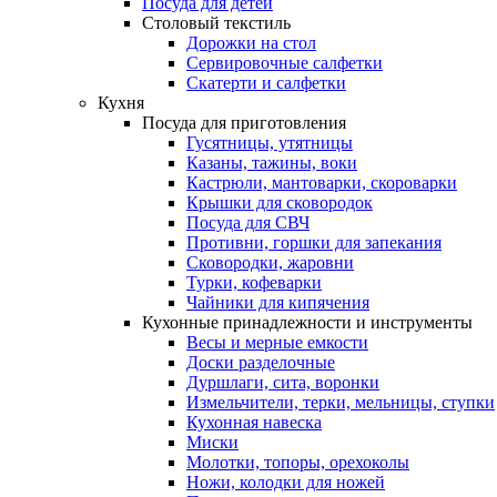
Посуда для детей
Столовый текстиль
Дорожки на стол
Сервировочные салфетки
Скатерти и салфетки
Кухня
Посуда для приготовления
Гусятницы, утятницы
Казаны, тажины, воки
Кастрюли, мантоварки, скороварки
Крышки для сковородок
Посуда для СВЧ
Противни, горшки для запекания
Сковородки, жаровни
Турки, кофеварки
Чайники для кипячения
Кухонные принадлежности и инструменты
Весы и мерные емкости
Доски разделочные
Дуршлаги, сита, воронки
Измельчители, терки, мельницы, ступки
Кухонная навеска
Миски
Молотки, топоры, орехоколы
Ножи, колодки для ножей