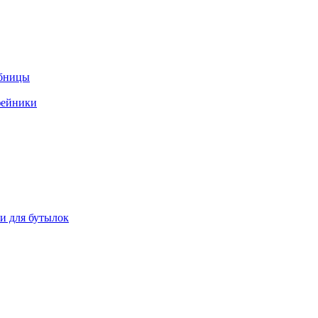
ебницы
фейники
ки для бутылок