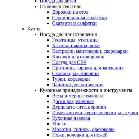
Посуда для детей
Столовый текстиль
Дорожки на стол
Сервировочные салфетки
Скатерти и салфетки
Кухня
Посуда для приготовления
Гусятницы, утятницы
Казаны, тажины, воки
Кастрюли, мантоварки, скороварки
Крышки для сковородок
Посуда для СВЧ
Противни, горшки для запекания
Сковородки, жаровни
Турки, кофеварки
Чайники для кипячения
Кухонные принадлежности и инструменты
Весы и мерные емкости
Доски разделочные
Дуршлаги, сита, воронки
Измельчители, терки, мельницы, ступки
Кухонная навеска
Миски
Молотки, топоры, орехоколы
Ножи, колодки для ножей