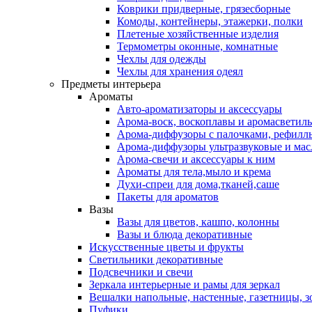
Коврики придверные, грязесборные
Комоды, контейнеры, этажерки, полки
Плетеные хозяйственные изделия
Термометры оконные, комнатные
Чехлы для одежды
Чехлы для хранения одеял
Предметы интерьера
Ароматы
Авто-ароматизаторы и аксессуары
Арома-воск, воскоплавы и аромасветил
Арома-диффузоры с палочками, рефилл
Арома-диффузоры ультразвуковые и мас
Арома-свечи и аксессуары к ним
Ароматы для тела,мыло и крема
Духи-спреи для дома,тканей,саше
Пакеты для ароматов
Вазы
Вазы для цветов, кашпо, колонны
Вазы и блюда декоративные
Искусственные цветы и фрукты
Светильники декоративные
Подсвечники и свечи
Зеркала интерьерные и рамы для зеркал
Вешалки напольные, настенные, газетницы, 
Пуфики