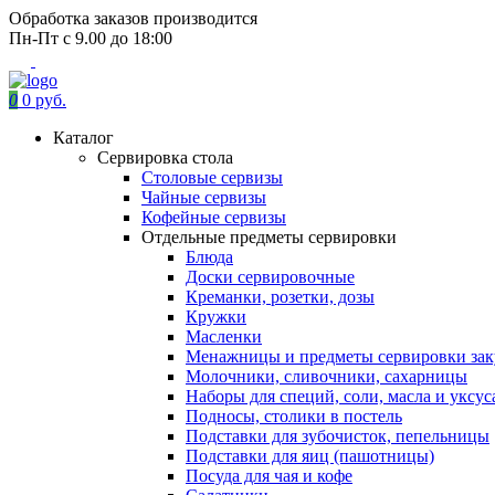
Обработка заказов производится
Пн-Пт с 9.00 до 18:00
0
0 руб.
Каталог
Сервировка стола
Столовые сервизы
Чайные сервизы
Кофейные сервизы
Отдельные предметы сервировки
Блюда
Доски сервировочные
Креманки, розетки, дозы
Кружки
Масленки
Менажницы и предметы сервировки зак
Молочники, сливочники, сахарницы
Наборы для специй, соли, масла и уксус
Подносы, столики в постель
Подставки для зубочисток, пепельницы
Подставки для яиц (пашотницы)
Посуда для чая и кофе