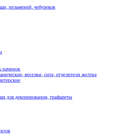
ши, пельменей, чебуреков
и
х начинок
нические, веселки, сита, отделители желтка
дитерские
и для декорирования, трафареты
уктов