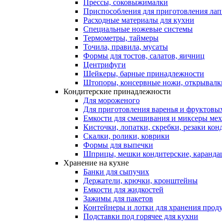
Прессы, соковыжималки
Приспособления для приготовления лап
Расходные материалы для кухни
Специальные ножевые системы
Термометры, таймеры
Точила, правила, мусаты
Формы для тостов, салатов, яичниц
Центрифуги
Шейкеры, барные принадлежности
Штопоры, консервные ножи, открывалк
Кондитерские принадлежности
Для мороженого
Для приготовления варенья и фруктовы
Емкости для смешивания и миксеры меха
Кисточки, лопатки, скребки, резаки кон
Скалки, ролики, коврики
Формы для выпечки
Шприцы, мешки кондитерские, карандаш
Хранение на кухне
Банки для сыпучих
Держатели, крючки, кронштейны
Емкости для жидкостей
Зажимы для пакетов
Контейнеры и лотки для хранения прод
Подставки под горячее для кухни