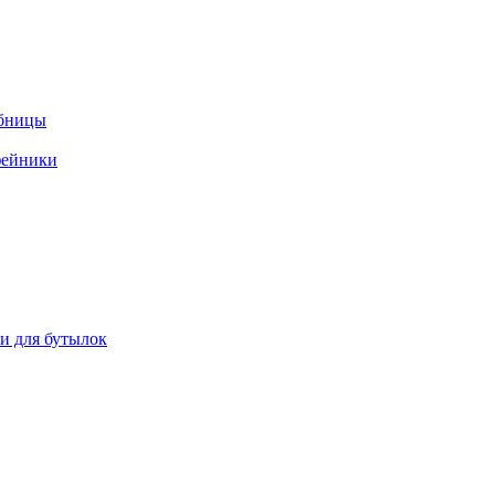
ебницы
фейники
ки для бутылок