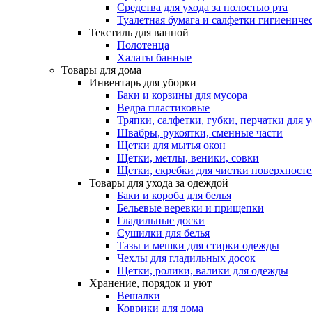
Средства для ухода за полостью рта
Туалетная бумага и салфетки гигиениче
Текстиль для ванной
Полотенца
Халаты банные
Товары для дома
Инвентарь для уборки
Баки и корзины для мусора
Ведра пластиковые
Тряпки, салфетки, губки, перчатки для 
Швабры, рукоятки, сменные части
Щетки для мытья окон
Щетки, метлы, веники, совки
Щетки, скребки для чистки поверхност
Товары для ухода за одеждой
Баки и короба для белья
Бельевые веревки и прищепки
Гладильные доски
Сушилки для белья
Тазы и мешки для стирки одежды
Чехлы для гладильных досок
Щетки, ролики, валики для одежды
Хранение, порядок и уют
Вешалки
Коврики для дома