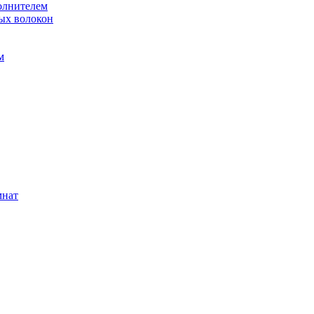
олнителем
ых волокон
м
мнат