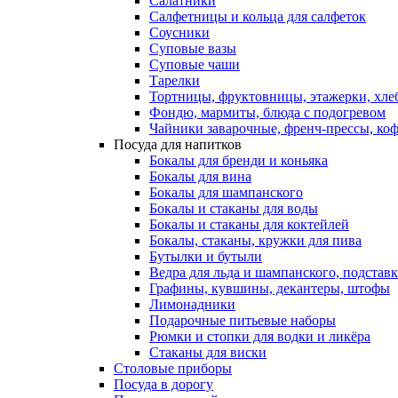
Салатники
Салфетницы и кольца для салфеток
Соусники
Суповые вазы
Суповые чаши
Тарелки
Тортницы, фруктовницы, этажерки, хл
Фондю, мармиты, блюда с подогревом
Чайники заварочные, френч-прессы, ко
Посуда для напитков
Бокалы для бренди и коньяка
Бокалы для вина
Бокалы для шампанского
Бокалы и стаканы для воды
Бокалы и стаканы для коктейлей
Бокалы, стаканы, кружки для пива
Бутылки и бутыли
Ведра для льда и шампанского, подстав
Графины, кувшины, декантеры, штофы
Лимонадники
Подарочные питьевые наборы
Рюмки и стопки для водки и ликёра
Стаканы для виски
Столовые приборы
Посуда в дорогу