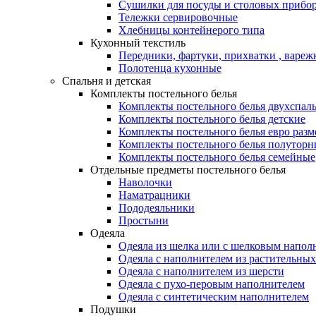
Сушилки для посуды и столовых прибор
Тележки сервировочные
Хлебницы контейнерого типа
Кухонный текстиль
Передники, фартуки, прихватки , вареж
Полотенца кухонные
Спальня и детская
Комплекты постельного белья
Комплекты постельного белья двухспал
Комплекты постельного белья детские
Комплекты постельного белья евро разм
Комплекты постельного белья полуторн
Комплекты постельного белья семейные
Отдельные предметы постельного белья
Наволочки
Наматрацники
Пододеяльники
Простыни
Одеяла
Одеяла из шелка или с шелковым напол
Одеяла с наполнителем из растительных
Одеяла с наполнителем из шерсти
Одеяла с пухо-перовым наполнителем
Одеяла с синтетическим наполнителем
Подушки