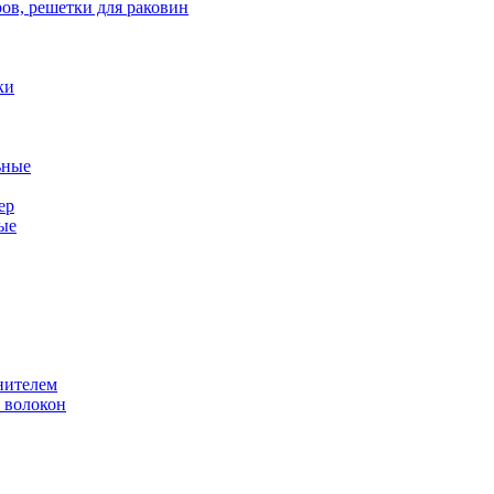
ов, решетки для раковин
ки
ьные
ер
ые
нителем
 волокон