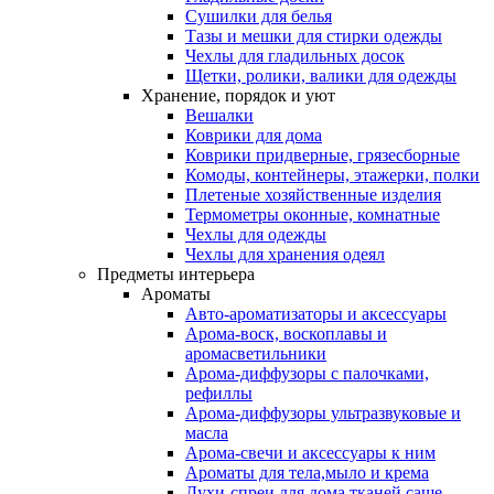
Сушилки для белья
Тазы и мешки для стирки одежды
Чехлы для гладильных досок
Щетки, ролики, валики для одежды
Хранение, порядок и уют
Вешалки
Коврики для дома
Коврики придверные, грязесборные
Комоды, контейнеры, этажерки, полки
Плетеные хозяйственные изделия
Термометры оконные, комнатные
Чехлы для одежды
Чехлы для хранения одеял
Предметы интерьера
Ароматы
Авто-ароматизаторы и аксессуары
Арома-воск, воскоплавы и
аромасветильники
Арома-диффузоры с палочками,
рефиллы
Арома-диффузоры ультразвуковые и
масла
Арома-свечи и аксессуары к ним
Ароматы для тела,мыло и крема
Духи-спреи для дома,тканей,саше