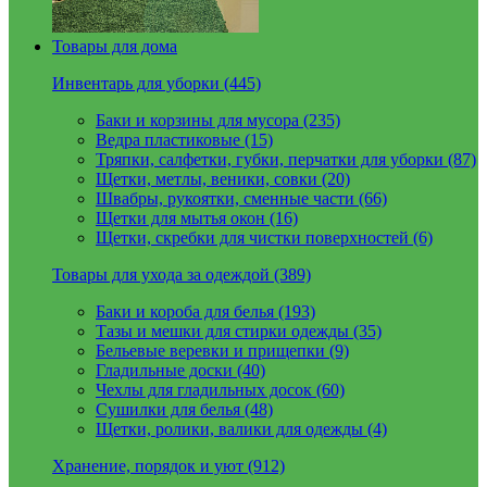
Товары для дома
Инвентарь для уборки (445)
Баки и корзины для мусора (235)
Ведра пластиковые (15)
Тряпки, салфетки, губки, перчатки для уборки (87)
Щетки, метлы, веники, совки (20)
Швабры, рукоятки, сменные части (66)
Щетки для мытья окон (16)
Щетки, скребки для чистки поверхностей (6)
Товары для ухода за одеждой (389)
Баки и короба для белья (193)
Тазы и мешки для стирки одежды (35)
Бельевые веревки и прищепки (9)
Гладильные доски (40)
Чехлы для гладильных досок (60)
Сушилки для белья (48)
Щетки, ролики, валики для одежды (4)
Хранение, порядок и уют (912)