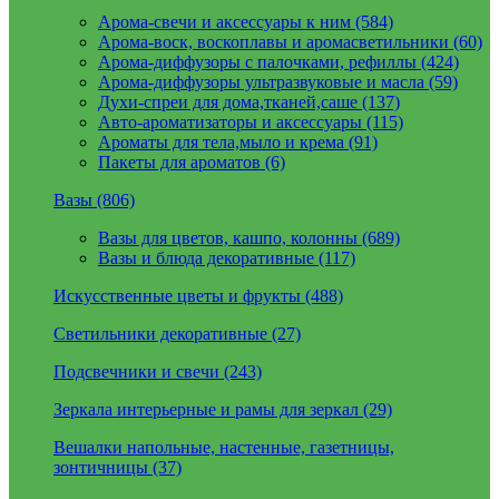
Арома-свечи и аксессуары к ним (584)
Арома-воск, воскоплавы и аромасветильники (60)
Арома-диффузоры с палочками, рефиллы (424)
Арома-диффузоры ультразвуковые и масла (59)
Духи-спреи для дома,тканей,саше (137)
Авто-ароматизаторы и аксессуары (115)
Ароматы для тела,мыло и крема (91)
Пакеты для ароматов (6)
Вазы (806)
Вазы для цветов, кашпо, колонны (689)
Вазы и блюда декоративные (117)
Искусственные цветы и фрукты (488)
Светильники декоративные (27)
Подсвечники и свечи (243)
Зеркала интерьерные и рамы для зеркал (29)
Вешалки напольные, настенные, газетницы,
зонтичницы (37)