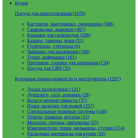
Кухня
Посуда для приготовления (1676)
Кастрюли, мантоварки, скороварки (586)
Сковородки, жаровни (497)
Крышки для сковородок (106)
Казаны, тажины, воки (51)
Гусятницы, утятницы (6)
Чайники для кипячения (100)
Турки, кофеварки (161)
Противни, горшки для запекания (134)
Посуда для СВЧ (35)
Кухонные принадлежности и инструменты (1297)
Доски разделочные (131)
Дуршлаги, сита, воронки (28)
Весы и мерные емкости (37)
Ножи, колодки для ножей (257)
Специальные ножевые системы (140)
Точила, правила, мусаты (15)
Молотки, топоры, орехоколы (15)
Измельчители, терки, мельницы, ступки (174)
Расходные материалы для кухни (26)