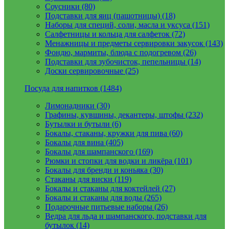
Соусники (80)
Подставки для яиц (пашотницы) (18)
Наборы для специй, соли, масла и уксуса (151)
Салфетницы и кольца для салфеток (72)
Менажницы и предметы сервировки закусок (143)
Фондю, мармиты, блюда с подогревом (26)
Подставки для зубочисток, пепельницы (14)
Доски сервировочные (25)
Посуда для напитков (1484)
Лимонадники (30)
Графины, кувшины, декантеры, штофы (232)
Бутылки и бутыли (6)
Бокалы, стаканы, кружки для пива (60)
Бокалы для вина (405)
Бокалы для шампанского (169)
Рюмки и стопки для водки и ликёра (101)
Бокалы для бренди и коньяка (30)
Стаканы для виски (119)
Бокалы и стаканы для коктейлей (27)
Бокалы и стаканы для воды (265)
Подарочные питьевые наборы (26)
Ведра для льда и шампанского, подставки для
бутылок (14)