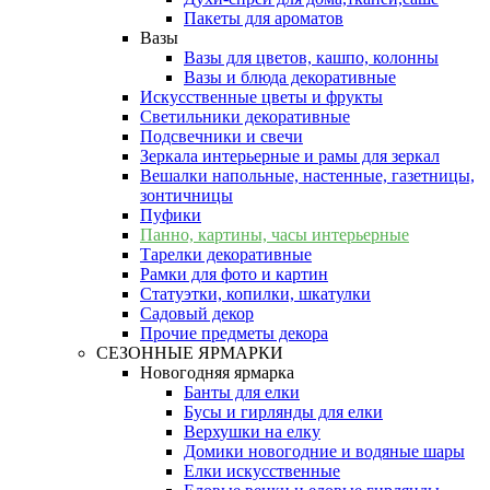
Пакеты для ароматов
Вазы
Вазы для цветов, кашпо, колонны
Вазы и блюда декоративные
Искусственные цветы и фрукты
Светильники декоративные
Подсвечники и свечи
Зеркала интерьерные и рамы для зеркал
Вешалки напольные, настенные, газетницы,
зонтичницы
Пуфики
Панно, картины, часы интерьерные
Тарелки декоративные
Рамки для фото и картин
Статуэтки, копилки, шкатулки
Садовый декор
Прочие предметы декора
СЕЗОННЫЕ ЯРМАРКИ
Новогодняя ярмарка
Банты для елки
Бусы и гирлянды для елки
Верхушки на елку
Домики новогодние и водяные шары
Елки искусственные