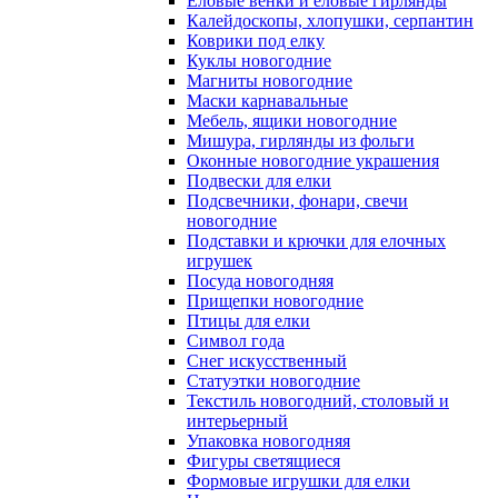
Еловые венки и еловые гирлянды
Калейдоскопы, хлопушки, серпантин
Коврики под елку
Куклы новогодние
Магниты новогодние
Маски карнавальные
Мебель, ящики новогодние
Мишура, гирлянды из фольги
Оконные новогодние украшения
Подвески для елки
Подсвечники, фонари, свечи
новогодние
Подставки и крючки для елочных
игрушек
Посуда новогодняя
Прищепки новогодние
Птицы для елки
Символ года
Снег искусственный
Статуэтки новогодние
Текстиль новогодний, столовый и
интерьерный
Упаковка новогодняя
Фигуры светящиеся
Формовые игрушки для елки