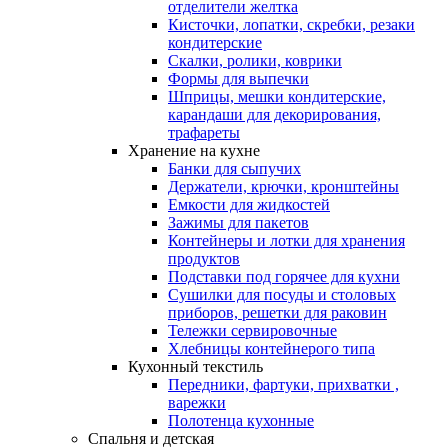
отделители желтка
Кисточки, лопатки, скребки, резаки
кондитерские
Скалки, ролики, коврики
Формы для выпечки
Шприцы, мешки кондитерские,
карандаши для декорирования,
трафареты
Хранение на кухне
Банки для сыпучих
Держатели, крючки, кронштейны
Емкости для жидкостей
Зажимы для пакетов
Контейнеры и лотки для хранения
продуктов
Подставки под горячее для кухни
Сушилки для посуды и столовых
приборов, решетки для раковин
Тележки сервировочные
Хлебницы контейнерого типа
Кухонный текстиль
Передники, фартуки, прихватки ,
варежки
Полотенца кухонные
Спальня и детская