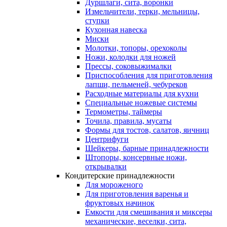
Дуршлаги, сита, воронки
Измельчители, терки, мельницы,
ступки
Кухонная навеска
Миски
Молотки, топоры, орехоколы
Ножи, колодки для ножей
Прессы, соковыжималки
Приспособления для приготовления
лапши, пельменей, чебуреков
Расходные материалы для кухни
Специальные ножевые системы
Термометры, таймеры
Точила, правила, мусаты
Формы для тостов, салатов, яичниц
Центрифуги
Шейкеры, барные принадлежности
Штопоры, консервные ножи,
открывалки
Кондитерские принадлежности
Для мороженого
Для приготовления варенья и
фруктовых начинок
Емкости для смешивания и миксеры
механические, веселки, сита,