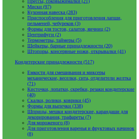
Прессы, соковыжималки (21)
Миски (97)
Кухонная навеска (283)
Приспособления для приготовления лапши,
пельменей, чебуреков (3)
Формы для тостов, салатов, яичниц (2)
Центрифуги (2)
Термометры, таймеры (5)
Шейкеры, барные принадлежности (20)
Штопоры, консервные ножи, открывалки (41)
Кондитерские принадлежности (517)
Емкости для смешивания и миксеры
механические, веселки, сита, отделители желтка
(71)
Кисточки, лопатки, скребки, резаки кондитерские
(40)
Скалки, ролики, коврики (45)
Формы для выпечки (338)
Шприцы, мешки кондитерские, карандаши для
декорирования, трафареты (7)
Для мороженого (8)
Для приготовления варенья и фруктовых начинок
(8)