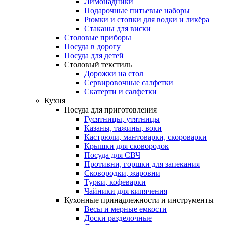
Лимонадники
Подарочные питьевые наборы
Рюмки и стопки для водки и ликёра
Стаканы для виски
Столовые приборы
Посуда в дорогу
Посуда для детей
Столовый текстиль
Дорожки на стол
Сервировочные салфетки
Скатерти и салфетки
Кухня
Посуда для приготовления
Гусятницы, утятницы
Казаны, тажины, воки
Кастрюли, мантоварки, скороварки
Крышки для сковородок
Посуда для СВЧ
Противни, горшки для запекания
Сковородки, жаровни
Турки, кофеварки
Чайники для кипячения
Кухонные принадлежности и инструменты
Весы и мерные емкости
Доски разделочные