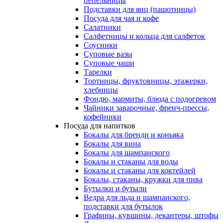
пепельницы
Подставки для яиц (пашотницы)
Посуда для чая и кофе
Салатники
Салфетницы и кольца для салфеток
Соусники
Суповые вазы
Суповые чаши
Тарелки
Тортницы, фруктовницы, этажерки,
хлебницы
Фондю, мармиты, блюда с подогревом
Чайники заварочные, френч-прессы,
кофейники
Посуда для напитков
Бокалы для бренди и коньяка
Бокалы для вина
Бокалы для шампанского
Бокалы и стаканы для воды
Бокалы и стаканы для коктейлей
Бокалы, стаканы, кружки для пива
Бутылки и бутыли
Ведра для льда и шампанского,
подставки для бутылок
Графины, кувшины, декантеры, штофы