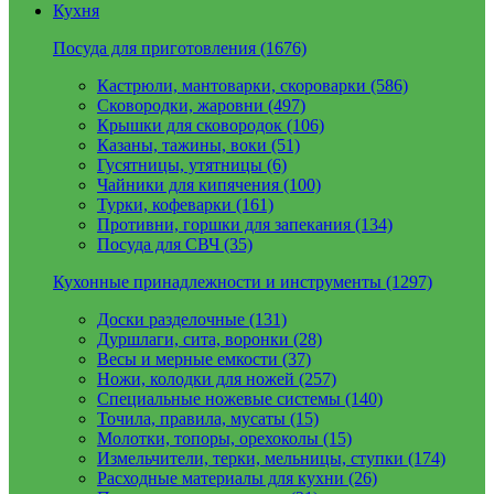
Кухня
Посуда для приготовления (1676)
Кастрюли, мантоварки, скороварки (586)
Сковородки, жаровни (497)
Крышки для сковородок (106)
Казаны, тажины, воки (51)
Гусятницы, утятницы (6)
Чайники для кипячения (100)
Турки, кофеварки (161)
Противни, горшки для запекания (134)
Посуда для СВЧ (35)
Кухонные принадлежности и инструменты (1297)
Доски разделочные (131)
Дуршлаги, сита, воронки (28)
Весы и мерные емкости (37)
Ножи, колодки для ножей (257)
Специальные ножевые системы (140)
Точила, правила, мусаты (15)
Молотки, топоры, орехоколы (15)
Измельчители, терки, мельницы, ступки (174)
Расходные материалы для кухни (26)