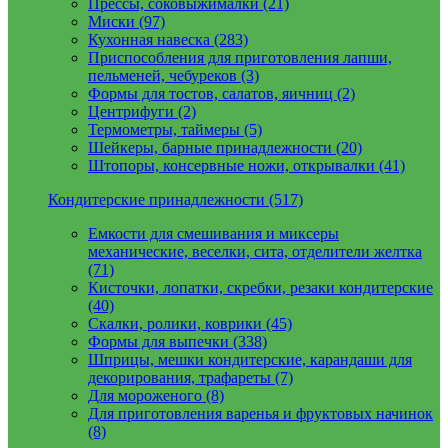
Прессы, соковыжималки (21)
Миски (97)
Кухонная навеска (283)
Приспособления для приготовления лапши,
пельменей, чебуреков (3)
Формы для тостов, салатов, яичниц (2)
Центрифуги (2)
Термометры, таймеры (5)
Шейкеры, барные принадлежности (20)
Штопоры, консервные ножи, открывалки (41)
Кондитерские принадлежности (517)
Емкости для смешивания и миксеры
механические, веселки, сита, отделители желтка
(71)
Кисточки, лопатки, скребки, резаки кондитерские
(40)
Скалки, ролики, коврики (45)
Формы для выпечки (338)
Шприцы, мешки кондитерские, карандаши для
декорирования, трафареты (7)
Для мороженого (8)
Для приготовления варенья и фруктовых начинок
(8)