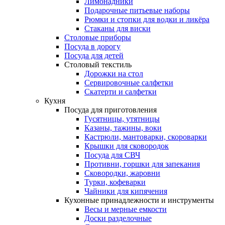
Лимонадники
Подарочные питьевые наборы
Рюмки и стопки для водки и ликёра
Стаканы для виски
Столовые приборы
Посуда в дорогу
Посуда для детей
Столовый текстиль
Дорожки на стол
Сервировочные салфетки
Скатерти и салфетки
Кухня
Посуда для приготовления
Гусятницы, утятницы
Казаны, тажины, воки
Кастрюли, мантоварки, скороварки
Крышки для сковородок
Посуда для СВЧ
Противни, горшки для запекания
Сковородки, жаровни
Турки, кофеварки
Чайники для кипячения
Кухонные принадлежности и инструменты
Весы и мерные емкости
Доски разделочные