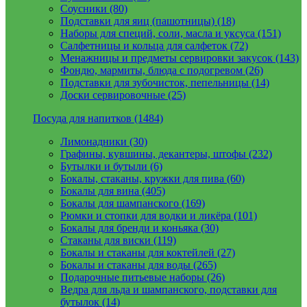
Соусники (80)
Подставки для яиц (пашотницы) (18)
Наборы для специй, соли, масла и уксуса (151)
Салфетницы и кольца для салфеток (72)
Менажницы и предметы сервировки закусок (143)
Фондю, мармиты, блюда с подогревом (26)
Подставки для зубочисток, пепельницы (14)
Доски сервировочные (25)
Посуда для напитков (1484)
Лимонадники (30)
Графины, кувшины, декантеры, штофы (232)
Бутылки и бутыли (6)
Бокалы, стаканы, кружки для пива (60)
Бокалы для вина (405)
Бокалы для шампанского (169)
Рюмки и стопки для водки и ликёра (101)
Бокалы для бренди и коньяка (30)
Стаканы для виски (119)
Бокалы и стаканы для коктейлей (27)
Бокалы и стаканы для воды (265)
Подарочные питьевые наборы (26)
Ведра для льда и шампанского, подставки для
бутылок (14)