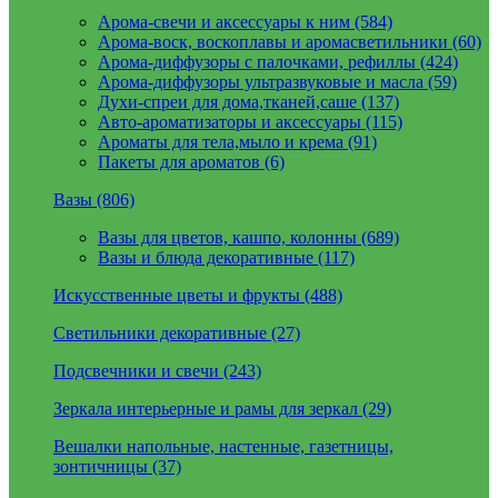
Арома-свечи и аксессуары к ним (584)
Арома-воск, воскоплавы и аромасветильники (60)
Арома-диффузоры с палочками, рефиллы (424)
Арома-диффузоры ультразвуковые и масла (59)
Духи-спреи для дома,тканей,саше (137)
Авто-ароматизаторы и аксессуары (115)
Ароматы для тела,мыло и крема (91)
Пакеты для ароматов (6)
Вазы (806)
Вазы для цветов, кашпо, колонны (689)
Вазы и блюда декоративные (117)
Искусственные цветы и фрукты (488)
Светильники декоративные (27)
Подсвечники и свечи (243)
Зеркала интерьерные и рамы для зеркал (29)
Вешалки напольные, настенные, газетницы,
зонтичницы (37)