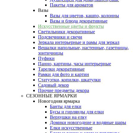
Пакеты для ароматов
Вазы
Вазы для цветов, кашпо, колонны
Вазы и блюда декоративные
Искусственные цветы и фрукты
Светильники декоративные
Подсвечники и свечи
Зеркала интерьерные и рамы для зеркал
Вешалки напольные, настенные, газетницы,
зонтичницы
Пуфики
Панно, картины, часы интерьерные
Тарелки декоративные
Рамки для фото и картин
Статуэтки, копилки, шкатулки
Садовый декор
Прочие предметы декора
СЕЗОННЫЕ ЯРМАРКИ
Новогодняя ярмарка
Банты для елки
Бусы и гирлянды для елки
Верхушки на елку
Домики новогодние и водяные шары
Елки искусственные