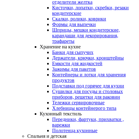
отделители желтка
Кисточки, лопатки, скребки, резаки
кондитерские
Скалки, ролики, коврики
Формы для выпечки
Шприцы, мешки кондитерские,
карандаши для декорирования,
трафареты
Хранение на кухне
Банки для сыпучих
Держатели, крючки, кронштейны
Емкости для жидкостей
Зажимы для пакетов
Контейнеры и лотки для хранения
продуктов
Подставки под горячее для кухни
Сушилки для посуды и столовых
приборов, решетки для раковин
Тележки сервировочные
Хлебницы контейнерого типа
Кухонный текстиль
Передники, фартуки, прихватки ,
варежки
Полотенца кухонные
Спальня и детская