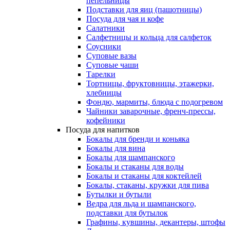
пепельницы
Подставки для яиц (пашотницы)
Посуда для чая и кофе
Салатники
Салфетницы и кольца для салфеток
Соусники
Суповые вазы
Суповые чаши
Тарелки
Тортницы, фруктовницы, этажерки,
хлебницы
Фондю, мармиты, блюда с подогревом
Чайники заварочные, френч-прессы,
кофейники
Посуда для напитков
Бокалы для бренди и коньяка
Бокалы для вина
Бокалы для шампанского
Бокалы и стаканы для воды
Бокалы и стаканы для коктейлей
Бокалы, стаканы, кружки для пива
Бутылки и бутыли
Ведра для льда и шампанского,
подставки для бутылок
Графины, кувшины, декантеры, штофы