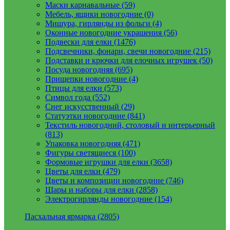
Маски карнавальные (59)
Мебель, ящики новогодние (0)
Мишура, гирлянды из фольги (4)
Оконные новогодние украшения (56)
Подвески для елки (1476)
Подсвечники, фонари, свечи новогодние (215)
Подставки и крючки для елочных игрушек (50)
Посуда новогодняя (695)
Прищепки новогодние (4)
Птицы для елки (573)
Символ года (552)
Снег искусственный (29)
Статуэтки новогодние (841)
Текстиль новогодний, столовый и интерьерный
(813)
Упаковка новогодняя (471)
Фигуры светящиеся (100)
Формовые игрушки для елки (3658)
Цветы для елки (479)
Цветы и композиции новогодние (746)
Шары и наборы для елки (2858)
Электрогирлянды новогодние (154)
Пасхальная ярмарка (2805)