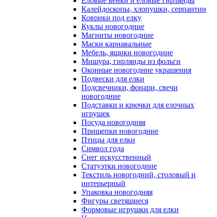
Еловые венки и еловые гирлянды
Калейдоскопы, хлопушки, серпантин
Коврики под елку
Куклы новогодние
Магниты новогодние
Маски карнавальные
Мебель, ящики новогодние
Мишура, гирлянды из фольги
Оконные новогодние украшения
Подвески для елки
Подсвечники, фонари, свечи
новогодние
Подставки и крючки для елочных
игрушек
Посуда новогодняя
Прищепки новогодние
Птицы для елки
Символ года
Снег искусственный
Статуэтки новогодние
Текстиль новогодний, столовый и
интерьерный
Упаковка новогодняя
Фигуры светящиеся
Формовые игрушки для елки