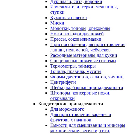
Дуршлаги, сита, воронки
Измельчители, терки, мельницы,
ступки
Кухонная навеска
Миски
Молотки, топоры, орехоколы
Ножи, колодки для ножей
Прессы, соковыжималки
Приспособления для приготовления
лапши, пельменей, чебуреков
Расходные материалы для кухни
Специальные ножевые системы
Термометры, таймеры
Точила, правила, мусаты
Формы для тостов, салатов, яичниц
Центрифуги
Шейкеры, барные принадлежности
Штопоры, консервные ножи,
открывалки
Кондитерские принадлежности
Для мороженого
Для приготовления варенья и
фруктовых начинок
Емкости для смешивания и миксеры
механические, веселки, сита,