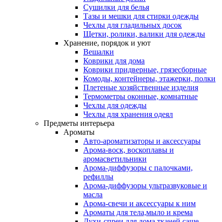
Сушилки для белья
Тазы и мешки для стирки одежды
Чехлы для гладильных досок
Щетки, ролики, валики для одежды
Хранение, порядок и уют
Вешалки
Коврики для дома
Коврики придверные, грязесборные
Комоды, контейнеры, этажерки, полки
Плетеные хозяйственные изделия
Термометры оконные, комнатные
Чехлы для одежды
Чехлы для хранения одеял
Предметы интерьера
Ароматы
Авто-ароматизаторы и аксессуары
Арома-воск, воскоплавы и
аромасветильники
Арома-диффузоры с палочками,
рефиллы
Арома-диффузоры ультразвуковые и
масла
Арома-свечи и аксессуары к ним
Ароматы для тела,мыло и крема
Духи-спреи для дома,тканей,саше