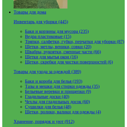
Товары для дома
Инвентарь для уборки (445)
Баки и корзины для мусора (235)
Ведра пластиковые (15)
Тряпки, салфетки, губки, перчатки для уборки (87)
Щетки, метлы, веники, совки (20)
Швабры, рукоятки, сменные части (66)
Щетки для мытья окон (16)
Щетки, скребки для чистки поверхностей (6)
Товары для ухода за одеждой (389)
Баки и короба для белья (193)
Тазы и мешки для стирки одежды (35)
Бельевые веревки и прищепки (9)
Гладильные доски (40)
Чехлы для гладильных досок (60)
Сушилки для белья (48)
Щетки, ролики, валики для одежды (4)
Хранение, порядок и уют (912)