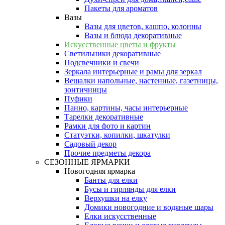
Пакеты для ароматов
Вазы
Вазы для цветов, кашпо, колонны
Вазы и блюда декоративные
Искусственные цветы и фрукты
Светильники декоративные
Подсвечники и свечи
Зеркала интерьерные и рамы для зеркал
Вешалки напольные, настенные, газетницы,
зонтичницы
Пуфики
Панно, картины, часы интерьерные
Тарелки декоративные
Рамки для фото и картин
Статуэтки, копилки, шкатулки
Садовый декор
Прочие предметы декора
СЕЗОННЫЕ ЯРМАРКИ
Новогодняя ярмарка
Банты для елки
Бусы и гирлянды для елки
Верхушки на елку
Домики новогодние и водяные шары
Елки искусственные