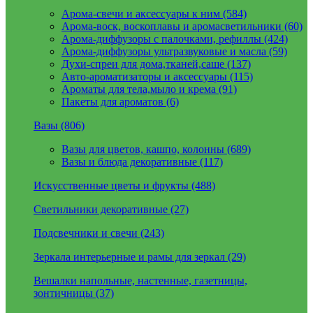
Арома-свечи и аксессуары к ним (584)
Арома-воск, воскоплавы и аромасветильники (60)
Арома-диффузоры с палочками, рефиллы (424)
Арома-диффузоры ультразвуковые и масла (59)
Духи-спреи для дома,тканей,саше (137)
Авто-ароматизаторы и аксессуары (115)
Ароматы для тела,мыло и крема (91)
Пакеты для ароматов (6)
Вазы (806)
Вазы для цветов, кашпо, колонны (689)
Вазы и блюда декоративные (117)
Искусственные цветы и фрукты (488)
Светильники декоративные (27)
Подсвечники и свечи (243)
Зеркала интерьерные и рамы для зеркал (29)
Вешалки напольные, настенные, газетницы,
зонтичницы (37)