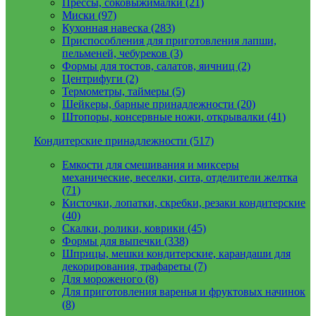
Прессы, соковыжималки (21)
Миски (97)
Кухонная навеска (283)
Приспособления для приготовления лапши,
пельменей, чебуреков (3)
Формы для тостов, салатов, яичниц (2)
Центрифуги (2)
Термометры, таймеры (5)
Шейкеры, барные принадлежности (20)
Штопоры, консервные ножи, открывалки (41)
Кондитерские принадлежности (517)
Емкости для смешивания и миксеры
механические, веселки, сита, отделители желтка
(71)
Кисточки, лопатки, скребки, резаки кондитерские
(40)
Скалки, ролики, коврики (45)
Формы для выпечки (338)
Шприцы, мешки кондитерские, карандаши для
декорирования, трафареты (7)
Для мороженого (8)
Для приготовления варенья и фруктовых начинок
(8)