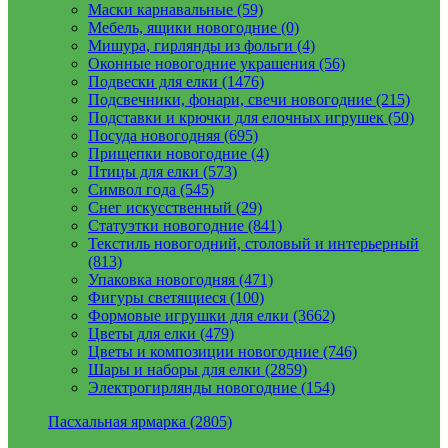
Маски карнавальные (59)
Мебель, ящики новогодние (0)
Мишура, гирлянды из фольги (4)
Оконные новогодние украшения (56)
Подвески для елки (1476)
Подсвечники, фонари, свечи новогодние (215)
Подставки и крючки для елочных игрушек (50)
Посуда новогодняя (695)
Прищепки новогодние (4)
Птицы для елки (573)
Символ года (545)
Снег искусственный (29)
Статуэтки новогодние (841)
Текстиль новогодний, столовый и интерьерный
(813)
Упаковка новогодняя (471)
Фигуры светящиеся (100)
Формовые игрушки для елки (3662)
Цветы для елки (479)
Цветы и композиции новогодние (746)
Шары и наборы для елки (2859)
Электрогирлянды новогодние (154)
Пасхальная ярмарка (2805)