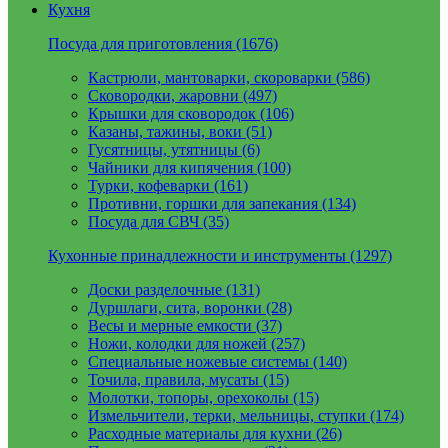
Кухня
Посуда для приготовления (1676)
Кастрюли, мантоварки, скороварки (586)
Сковородки, жаровни (497)
Крышки для сковородок (106)
Казаны, тажины, воки (51)
Гусятницы, утятницы (6)
Чайники для кипячения (100)
Турки, кофеварки (161)
Противни, горшки для запекания (134)
Посуда для СВЧ (35)
Кухонные принадлежности и инструменты (1297)
Доски разделочные (131)
Дуршлаги, сита, воронки (28)
Весы и мерные емкости (37)
Ножи, колодки для ножей (257)
Специальные ножевые системы (140)
Точила, правила, мусаты (15)
Молотки, топоры, орехоколы (15)
Измельчители, терки, мельницы, ступки (174)
Расходные материалы для кухни (26)