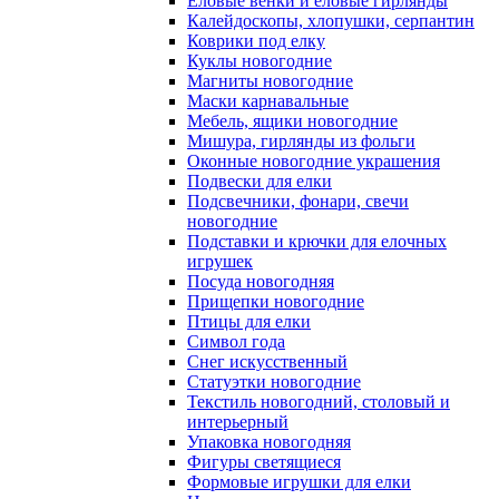
Еловые венки и еловые гирлянды
Калейдоскопы, хлопушки, серпантин
Коврики под елку
Куклы новогодние
Магниты новогодние
Маски карнавальные
Мебель, ящики новогодние
Мишура, гирлянды из фольги
Оконные новогодние украшения
Подвески для елки
Подсвечники, фонари, свечи
новогодние
Подставки и крючки для елочных
игрушек
Посуда новогодняя
Прищепки новогодние
Птицы для елки
Символ года
Снег искусственный
Статуэтки новогодние
Текстиль новогодний, столовый и
интерьерный
Упаковка новогодняя
Фигуры светящиеся
Формовые игрушки для елки