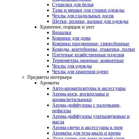
Сушилки для белья
Тазы и мешки для стирки одежды
Чехлы для гладильных досок
Щетки, ролики, валики для одежды
Хранение, порядок и уют
Вешалки
Коврики для дома
Коврики придверные, грязесборные
Комоды, контейнеры, этажерки, полки
Плетеные хозяйственные изделия
Термометры оконные, комнатные
Чехлы для одежды
Чехлы для хранения одеял
Предметы интерьера
Ароматы
Авто-ароматизаторы и аксессуары
Арома-воск, воскоплавы и
аромасветильники
Арома-диффузоры с палочками,
рефиллы
Арома-диффузоры ультразвуковые и
масла
Арома-свечи и аксессуары к ним
Ароматы для тела,мыло и крема
Духи-спреи для дома,тканей,саше