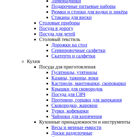
Лимонадники
Подарочные питьевые наборы
Рюмки и стопки для водки и ликёра
Стаканы для виски
Столовые приборы
Посуда в дорогу
Посуда для детей
Столовый текстиль
Дорожки на стол
Сервировочные салфетки
Скатерти и салфетки
Кухня
Посуда для приготовления
Гусятницы, утятницы
Казаны, тажины, воки
Кастрюли, мантоварки, скороварки
Крышки для сковородок
Посуда для СВЧ
Противни, горшки для запекания
Сковородки, жаровни
Турки, кофеварки
Чайники для кипячения
Кухонные принадлежности и инструменты
Весы и мерные емкости
Доски разделочные