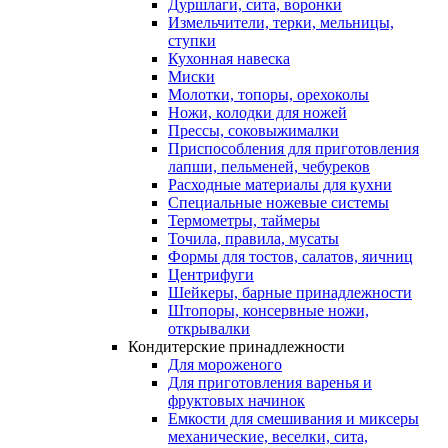
Дуршлаги, сита, воронки
Измельчители, терки, мельницы,
ступки
Кухонная навеска
Миски
Молотки, топоры, орехоколы
Ножи, колодки для ножей
Прессы, соковыжималки
Приспособления для приготовления
лапши, пельменей, чебуреков
Расходные материалы для кухни
Специальные ножевые системы
Термометры, таймеры
Точила, правила, мусаты
Формы для тостов, салатов, яичниц
Центрифуги
Шейкеры, барные принадлежности
Штопоры, консервные ножи,
открывалки
Кондитерские принадлежности
Для мороженого
Для приготовления варенья и
фруктовых начинок
Емкости для смешивания и миксеры
механические, веселки, сита,