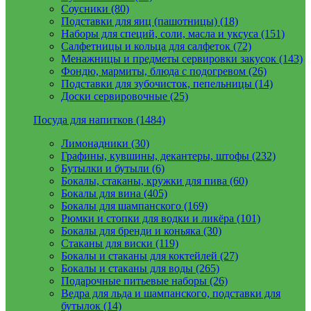
Соусники (80)
Подставки для яиц (пашотницы) (18)
Наборы для специй, соли, масла и уксуса (151)
Салфетницы и кольца для салфеток (72)
Менажницы и предметы сервировки закусок (143)
Фондю, мармиты, блюда с подогревом (26)
Подставки для зубочисток, пепельницы (14)
Доски сервировочные (25)
Посуда для напитков (1484)
Лимонадники (30)
Графины, кувшины, декантеры, штофы (232)
Бутылки и бутыли (6)
Бокалы, стаканы, кружки для пива (60)
Бокалы для вина (405)
Бокалы для шампанского (169)
Рюмки и стопки для водки и ликёра (101)
Бокалы для бренди и коньяка (30)
Стаканы для виски (119)
Бокалы и стаканы для коктейлей (27)
Бокалы и стаканы для воды (265)
Подарочные питьевые наборы (26)
Ведра для льда и шампанского, подставки для
бутылок (14)