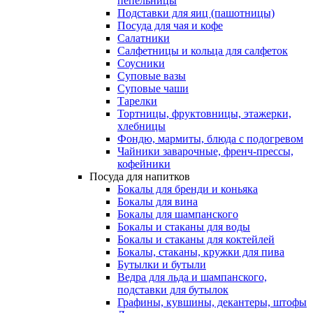
пепельницы
Подставки для яиц (пашотницы)
Посуда для чая и кофе
Салатники
Салфетницы и кольца для салфеток
Соусники
Суповые вазы
Суповые чаши
Тарелки
Тортницы, фруктовницы, этажерки,
хлебницы
Фондю, мармиты, блюда с подогревом
Чайники заварочные, френч-прессы,
кофейники
Посуда для напитков
Бокалы для бренди и коньяка
Бокалы для вина
Бокалы для шампанского
Бокалы и стаканы для воды
Бокалы и стаканы для коктейлей
Бокалы, стаканы, кружки для пива
Бутылки и бутыли
Ведра для льда и шампанского,
подставки для бутылок
Графины, кувшины, декантеры, штофы