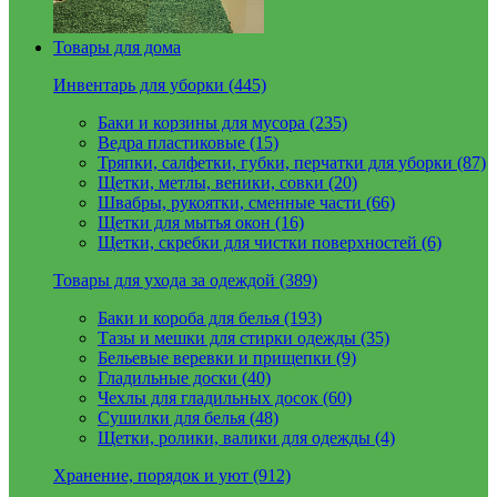
Товары для дома
Инвентарь для уборки (445)
Баки и корзины для мусора (235)
Ведра пластиковые (15)
Тряпки, салфетки, губки, перчатки для уборки (87)
Щетки, метлы, веники, совки (20)
Швабры, рукоятки, сменные части (66)
Щетки для мытья окон (16)
Щетки, скребки для чистки поверхностей (6)
Товары для ухода за одеждой (389)
Баки и короба для белья (193)
Тазы и мешки для стирки одежды (35)
Бельевые веревки и прищепки (9)
Гладильные доски (40)
Чехлы для гладильных досок (60)
Сушилки для белья (48)
Щетки, ролики, валики для одежды (4)
Хранение, порядок и уют (912)