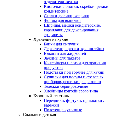
отделители желтка
Кисточки, лопатки, скребки, резаки
кондитерские
Скалки, ролики, коврики
Формы для выпечки
Шприцы, мешки кондитерские,
карандаши для декорирования,
трафареты
Хранение на кухне
Банки для сыпучих
Держатели, крючки, кронштейны
Емкости для жидкостей
Зажимы для пакетов
Контейнеры и лотки для хранения
продуктов
Подставки под горячее для кухни
Сушилки для посуды и столовых
приборов, решетки для раковин
Тележки сервировочные
Хлебницы контейнерого типа
Кухонный текстиль
Передники, фартуки, прихватки ,
варежки
Полотенца кухонные
Спальня и детская