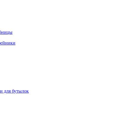
ебницы
фейники
ки для бутылок