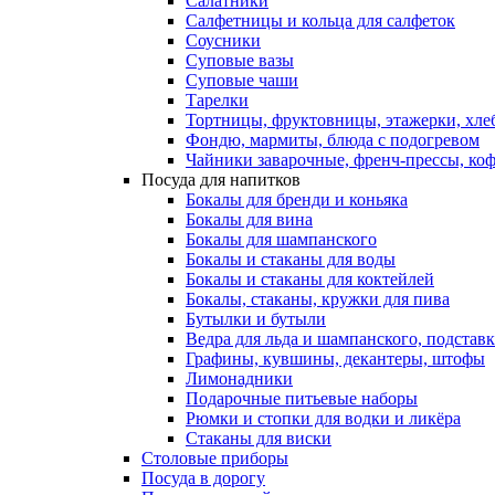
Салатники
Салфетницы и кольца для салфеток
Соусники
Суповые вазы
Суповые чаши
Тарелки
Тортницы, фруктовницы, этажерки, хл
Фондю, мармиты, блюда с подогревом
Чайники заварочные, френч-прессы, ко
Посуда для напитков
Бокалы для бренди и коньяка
Бокалы для вина
Бокалы для шампанского
Бокалы и стаканы для воды
Бокалы и стаканы для коктейлей
Бокалы, стаканы, кружки для пива
Бутылки и бутыли
Ведра для льда и шампанского, подстав
Графины, кувшины, декантеры, штофы
Лимонадники
Подарочные питьевые наборы
Рюмки и стопки для водки и ликёра
Стаканы для виски
Столовые приборы
Посуда в дорогу