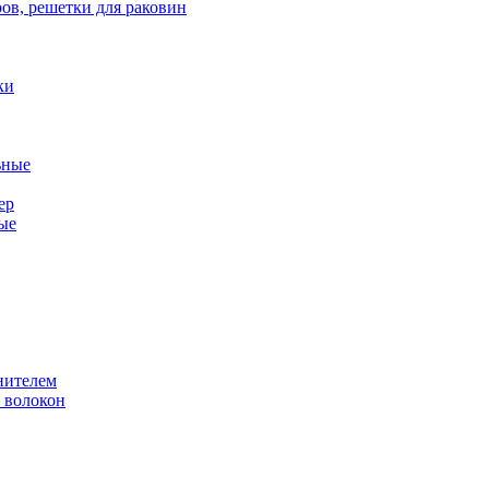
ов, решетки для раковин
ки
ьные
ер
ые
нителем
 волокон