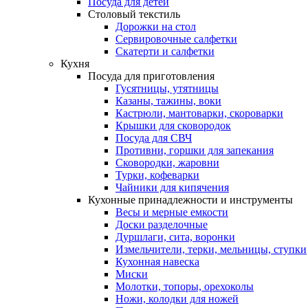
Посуда для детей
Столовый текстиль
Дорожки на стол
Сервировочные салфетки
Скатерти и салфетки
Кухня
Посуда для приготовления
Гусятницы, утятницы
Казаны, тажины, воки
Кастрюли, мантоварки, скороварки
Крышки для сковородок
Посуда для СВЧ
Противни, горшки для запекания
Сковородки, жаровни
Турки, кофеварки
Чайники для кипячения
Кухонные принадлежности и инструменты
Весы и мерные емкости
Доски разделочные
Дуршлаги, сита, воронки
Измельчители, терки, мельницы, ступки
Кухонная навеска
Миски
Молотки, топоры, орехоколы
Ножи, колодки для ножей