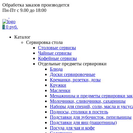
Обработка заказов производится
Пн-Пт с 9.00 до 18:00
0
0 руб.
Каталог
Сервировка стола
Столовые сервизы
Чайные сервизы
Кофейные сервизы
Отдельные предметы сервировки
Блюда
Доски сервировочные
Креманки, розетки, дозы
Кружки
Масленки
Менажницы и предметы сервировки зак
Молочники, сливочники, сахарницы
Наборы для специй, соли, масла и уксус
Подносы, столики в постель
Подставки для зубочисток, пепельницы
Подставки для яиц (пашотницы)
Посуда для чая и кофе