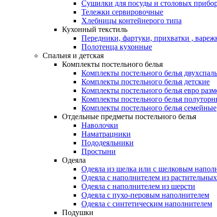
Сушилки для посуды и столовых прибор
Тележки сервировочные
Хлебницы контейнерого типа
Кухонный текстиль
Передники, фартуки, прихватки , вареж
Полотенца кухонные
Спальня и детская
Комплекты постельного белья
Комплекты постельного белья двухспал
Комплекты постельного белья детские
Комплекты постельного белья евро разм
Комплекты постельного белья полуторн
Комплекты постельного белья семейные
Отдельные предметы постельного белья
Наволочки
Наматрацники
Пододеяльники
Простыни
Одеяла
Одеяла из шелка или с шелковым напол
Одеяла с наполнителем из растительных
Одеяла с наполнителем из шерсти
Одеяла с пухо-перовым наполнителем
Одеяла с синтетическим наполнителем
Подушки