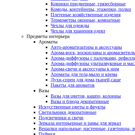
Коврики придверные, грязесборные
Комоды, контейнеры, этажерки, полки
Плетеные хозяйственные изделия
Термометры оконные, комнатные
Чехлы для одежды
Чехлы для хранения одеял
Предметы интерьера
Ароматы
Авто-ароматизаторы и аксессуары
Арома-воск, воскоплавы и аромасветил
Арома-диффузоры с палочками, рефилл
Арома-диффузоры ультразвуковые и мас
Арома-свечи и аксессуары к ним
Ароматы для тела,мыло и крема
Духи-спреи для дома,тканей,саше
Пакеты для ароматов
Вазы
Вазы для цветов, кашпо, колонны
Вазы и блюда декоративные
Искусственные цветы и фрукты
Светильники декоративные
Подсвечники и свечи
Зеркала интерьерные и рамы для зеркал
Вешалки напольные, настенные, газетницы, 
Пуфики