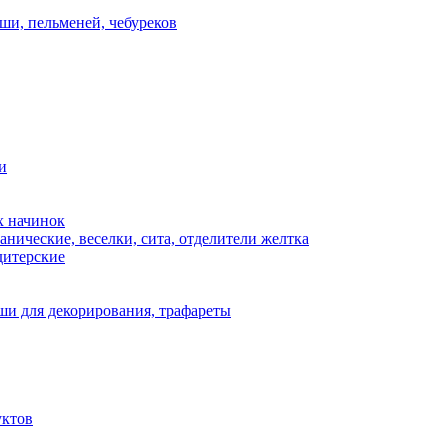
ши, пельменей, чебуреков
и
х начинок
нические, веселки, сита, отделители желтка
дитерские
и для декорирования, трафареты
уктов