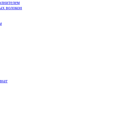
олнителем
ых волокон
м
мнат