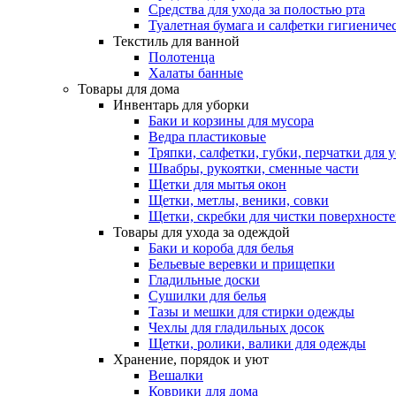
Средства для ухода за полостью рта
Туалетная бумага и салфетки гигиениче
Текстиль для ванной
Полотенца
Халаты банные
Товары для дома
Инвентарь для уборки
Баки и корзины для мусора
Ведра пластиковые
Тряпки, салфетки, губки, перчатки для 
Швабры, рукоятки, сменные части
Щетки для мытья окон
Щетки, метлы, веники, совки
Щетки, скребки для чистки поверхност
Товары для ухода за одеждой
Баки и короба для белья
Бельевые веревки и прищепки
Гладильные доски
Сушилки для белья
Тазы и мешки для стирки одежды
Чехлы для гладильных досок
Щетки, ролики, валики для одежды
Хранение, порядок и уют
Вешалки
Коврики для дома