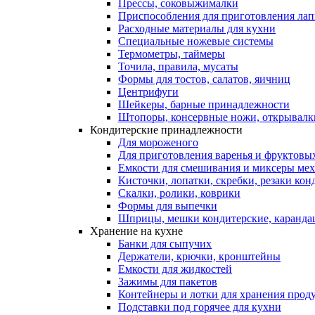
Прессы, соковыжималки
Приспособления для приготовления лап
Расходные материалы для кухни
Специальные ножевые системы
Термометры, таймеры
Точила, правила, мусаты
Формы для тостов, салатов, яичниц
Центрифуги
Шейкеры, барные принадлежности
Штопоры, консервные ножи, открывалк
Кондитерские принадлежности
Для мороженого
Для приготовления варенья и фруктовы
Емкости для смешивания и миксеры меха
Кисточки, лопатки, скребки, резаки кон
Скалки, ролики, коврики
Формы для выпечки
Шприцы, мешки кондитерские, карандаш
Хранение на кухне
Банки для сыпучих
Держатели, крючки, кронштейны
Емкости для жидкостей
Зажимы для пакетов
Контейнеры и лотки для хранения прод
Подставки под горячее для кухни