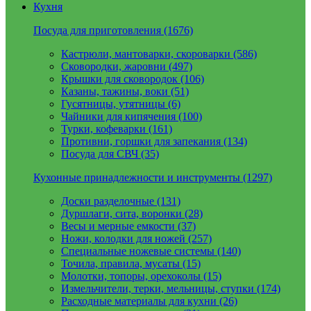
Кухня
Посуда для приготовления (1676)
Кастрюли, мантоварки, скороварки (586)
Сковородки, жаровни (497)
Крышки для сковородок (106)
Казаны, тажины, воки (51)
Гусятницы, утятницы (6)
Чайники для кипячения (100)
Турки, кофеварки (161)
Противни, горшки для запекания (134)
Посуда для СВЧ (35)
Кухонные принадлежности и инструменты (1297)
Доски разделочные (131)
Дуршлаги, сита, воронки (28)
Весы и мерные емкости (37)
Ножи, колодки для ножей (257)
Специальные ножевые системы (140)
Точила, правила, мусаты (15)
Молотки, топоры, орехоколы (15)
Измельчители, терки, мельницы, ступки (174)
Расходные материалы для кухни (26)