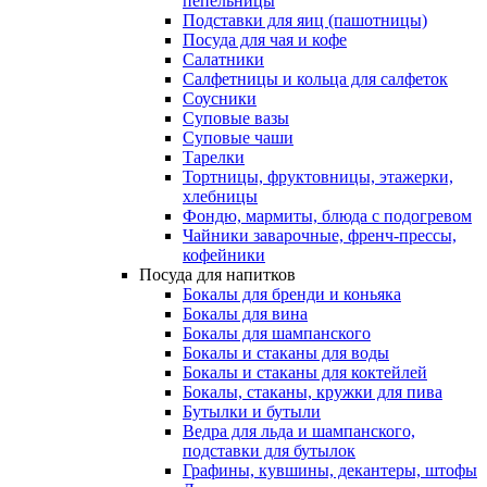
пепельницы
Подставки для яиц (пашотницы)
Посуда для чая и кофе
Салатники
Салфетницы и кольца для салфеток
Соусники
Суповые вазы
Суповые чаши
Тарелки
Тортницы, фруктовницы, этажерки,
хлебницы
Фондю, мармиты, блюда с подогревом
Чайники заварочные, френч-прессы,
кофейники
Посуда для напитков
Бокалы для бренди и коньяка
Бокалы для вина
Бокалы для шампанского
Бокалы и стаканы для воды
Бокалы и стаканы для коктейлей
Бокалы, стаканы, кружки для пива
Бутылки и бутыли
Ведра для льда и шампанского,
подставки для бутылок
Графины, кувшины, декантеры, штофы