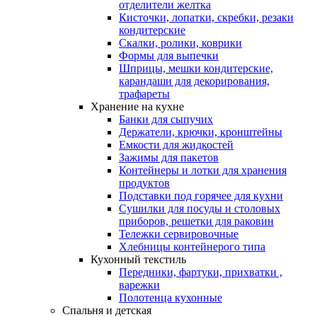
отделители желтка
Кисточки, лопатки, скребки, резаки
кондитерские
Скалки, ролики, коврики
Формы для выпечки
Шприцы, мешки кондитерские,
карандаши для декорирования,
трафареты
Хранение на кухне
Банки для сыпучих
Держатели, крючки, кронштейны
Емкости для жидкостей
Зажимы для пакетов
Контейнеры и лотки для хранения
продуктов
Подставки под горячее для кухни
Сушилки для посуды и столовых
приборов, решетки для раковин
Тележки сервировочные
Хлебницы контейнерого типа
Кухонный текстиль
Передники, фартуки, прихватки ,
варежки
Полотенца кухонные
Спальня и детская