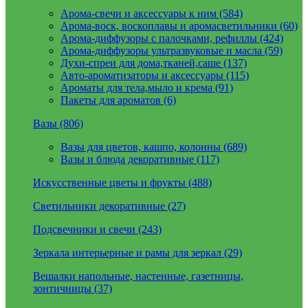
Арома-свечи и аксессуары к ним (584)
Арома-воск, воскоплавы и аромасветильники (60)
Арома-диффузоры с палочками, рефиллы (424)
Арома-диффузоры ультразвуковые и масла (59)
Духи-спреи для дома,тканей,саше (137)
Авто-ароматизаторы и аксессуары (115)
Ароматы для тела,мыло и крема (91)
Пакеты для ароматов (6)
Вазы (806)
Вазы для цветов, кашпо, колонны (689)
Вазы и блюда декоративные (117)
Искусственные цветы и фрукты (488)
Светильники декоративные (27)
Подсвечники и свечи (243)
Зеркала интерьерные и рамы для зеркал (29)
Вешалки напольные, настенные, газетницы,
зонтичницы (37)