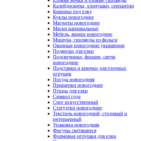
Еловые венки и еловые гирлянды
Калейдоскопы, хлопушки, серпантин
Коврики под елку
Куклы новогодние
Магниты новогодние
Маски карнавальные
Мебель, ящики новогодние
Мишура, гирлянды из фольги
Оконные новогодние украшения
Подвески для елки
Подсвечники, фонари, свечи
новогодние
Подставки и крючки для елочных
игрушек
Посуда новогодняя
Прищепки новогодние
Птицы для елки
Символ года
Снег искусственный
Статуэтки новогодние
Текстиль новогодний, столовый и
интерьерный
Упаковка новогодняя
Фигуры светящиеся
Формовые игрушки для елки