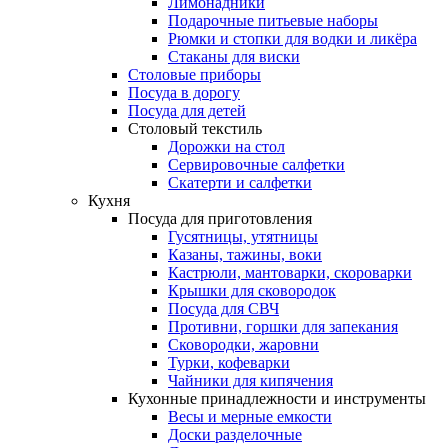
Лимонадники
Подарочные питьевые наборы
Рюмки и стопки для водки и ликёра
Стаканы для виски
Столовые приборы
Посуда в дорогу
Посуда для детей
Столовый текстиль
Дорожки на стол
Сервировочные салфетки
Скатерти и салфетки
Кухня
Посуда для приготовления
Гусятницы, утятницы
Казаны, тажины, воки
Кастрюли, мантоварки, скороварки
Крышки для сковородок
Посуда для СВЧ
Противни, горшки для запекания
Сковородки, жаровни
Турки, кофеварки
Чайники для кипячения
Кухонные принадлежности и инструменты
Весы и мерные емкости
Доски разделочные