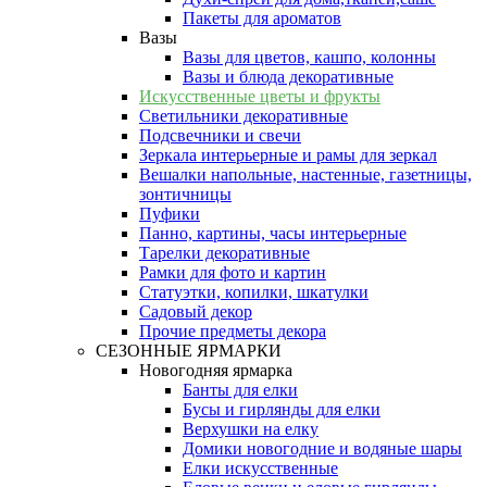
Пакеты для ароматов
Вазы
Вазы для цветов, кашпо, колонны
Вазы и блюда декоративные
Искусственные цветы и фрукты
Светильники декоративные
Подсвечники и свечи
Зеркала интерьерные и рамы для зеркал
Вешалки напольные, настенные, газетницы,
зонтичницы
Пуфики
Панно, картины, часы интерьерные
Тарелки декоративные
Рамки для фото и картин
Статуэтки, копилки, шкатулки
Садовый декор
Прочие предметы декора
СЕЗОННЫЕ ЯРМАРКИ
Новогодняя ярмарка
Банты для елки
Бусы и гирлянды для елки
Верхушки на елку
Домики новогодние и водяные шары
Елки искусственные