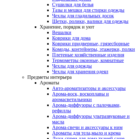
Сушилки для белья
Тазы и мешки для стирки одежды
Чехлы для гладильных досок
Щетки, ролики, валики для одежды
Хранение, порядок и уют
Вешалки
Коврики для дома
Коврики придверные, грязесборные
Комоды, контейнеры, этажерки, полки
Плетеные хозяйственные изделия
Термометры оконные, комнатные
Чехлы для одежды
Чехлы для хранения одеял
Предметы интерьера
Ароматы
Авто-ароматизаторы и аксессуары
Арома-воск, воскоплавы и
аромасветильники
Арома-диффузоры с палочками,
рефиллы
Арома-диффузоры ультразвуковые и
масла
Арома-свечи и аксессуары к ним
Ароматы для тела,мыло и крема
Духи-спреи для дома,тканей,саше