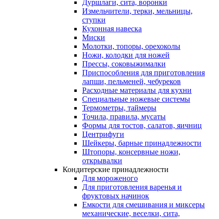
Дуршлаги, сита, воронки
Измельчители, терки, мельницы,
ступки
Кухонная навеска
Миски
Молотки, топоры, орехоколы
Ножи, колодки для ножей
Прессы, соковыжималки
Приспособления для приготовления
лапши, пельменей, чебуреков
Расходные материалы для кухни
Специальные ножевые системы
Термометры, таймеры
Точила, правила, мусаты
Формы для тостов, салатов, яичниц
Центрифуги
Шейкеры, барные принадлежности
Штопоры, консервные ножи,
открывалки
Кондитерские принадлежности
Для мороженого
Для приготовления варенья и
фруктовых начинок
Емкости для смешивания и миксеры
механические, веселки, сита,