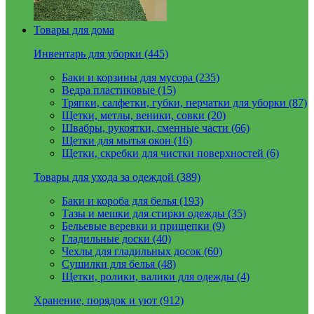
Товары для дома
Инвентарь для уборки (445)
Баки и корзины для мусора (235)
Ведра пластиковые (15)
Тряпки, салфетки, губки, перчатки для уборки (87)
Щетки, метлы, веники, совки (20)
Швабры, рукоятки, сменные части (66)
Щетки для мытья окон (16)
Щетки, скребки для чистки поверхностей (6)
Товары для ухода за одеждой (389)
Баки и короба для белья (193)
Тазы и мешки для стирки одежды (35)
Бельевые веревки и прищепки (9)
Гладильные доски (40)
Чехлы для гладильных досок (60)
Сушилки для белья (48)
Щетки, ролики, валики для одежды (4)
Хранение, порядок и уют (912)