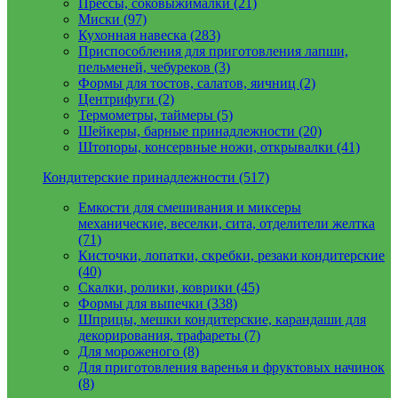
Прессы, соковыжималки (21)
Миски (97)
Кухонная навеска (283)
Приспособления для приготовления лапши,
пельменей, чебуреков (3)
Формы для тостов, салатов, яичниц (2)
Центрифуги (2)
Термометры, таймеры (5)
Шейкеры, барные принадлежности (20)
Штопоры, консервные ножи, открывалки (41)
Кондитерские принадлежности (517)
Емкости для смешивания и миксеры
механические, веселки, сита, отделители желтка
(71)
Кисточки, лопатки, скребки, резаки кондитерские
(40)
Скалки, ролики, коврики (45)
Формы для выпечки (338)
Шприцы, мешки кондитерские, карандаши для
декорирования, трафареты (7)
Для мороженого (8)
Для приготовления варенья и фруктовых начинок
(8)