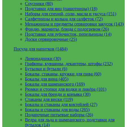
Соусники (80)
Подставки для яиц (пашотницы) (18)
Наборы для специй, соли, масла и уксуса (151)
Салфетницы и кольца для салфеток (72)
Менажницы и предметы сервировки закусок (143)
Фондю, мармиты, блюда с подогревом (26)
Подставки для зубочисток, пепельницы (14)
Доски сервировочные (25)
Посуда для напитков (1484)
Лимонадники (30)
Графины, кувшины, декантеры, штофы (232)
Бутылки и бутыли (6)
Бокалы, стаканы, кружки для пива (60)
Бокалы для вина (405)
Бокалы для шампанского (169)
Рюмки и стопки для водки и ликёра (101)
Бокалы для бренди и коньяка (30)
Стаканы для виски (119)
Бокалы и стаканы для коктейлей (27)
Бокалы и стаканы для воды (265)
Подарочные питьевые наборы (26)
Ведра для льда и шампанского, подставки для
бутылок (14)