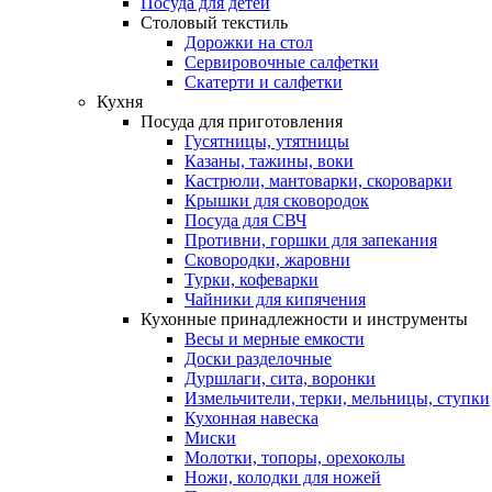
Посуда для детей
Столовый текстиль
Дорожки на стол
Сервировочные салфетки
Скатерти и салфетки
Кухня
Посуда для приготовления
Гусятницы, утятницы
Казаны, тажины, воки
Кастрюли, мантоварки, скороварки
Крышки для сковородок
Посуда для СВЧ
Противни, горшки для запекания
Сковородки, жаровни
Турки, кофеварки
Чайники для кипячения
Кухонные принадлежности и инструменты
Весы и мерные емкости
Доски разделочные
Дуршлаги, сита, воронки
Измельчители, терки, мельницы, ступки
Кухонная навеска
Миски
Молотки, топоры, орехоколы
Ножи, колодки для ножей