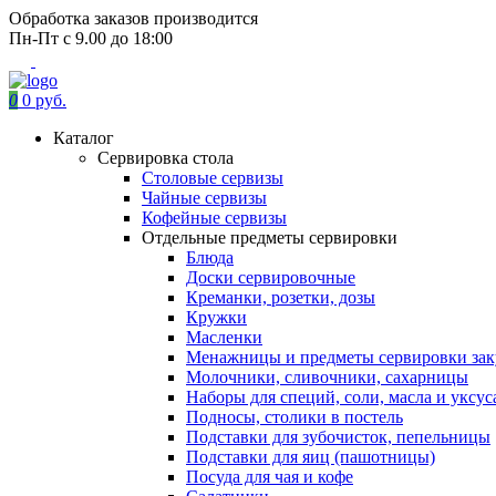
Обработка заказов производится
Пн-Пт с 9.00 до 18:00
0
0 руб.
Каталог
Сервировка стола
Столовые сервизы
Чайные сервизы
Кофейные сервизы
Отдельные предметы сервировки
Блюда
Доски сервировочные
Креманки, розетки, дозы
Кружки
Масленки
Менажницы и предметы сервировки зак
Молочники, сливочники, сахарницы
Наборы для специй, соли, масла и уксус
Подносы, столики в постель
Подставки для зубочисток, пепельницы
Подставки для яиц (пашотницы)
Посуда для чая и кофе