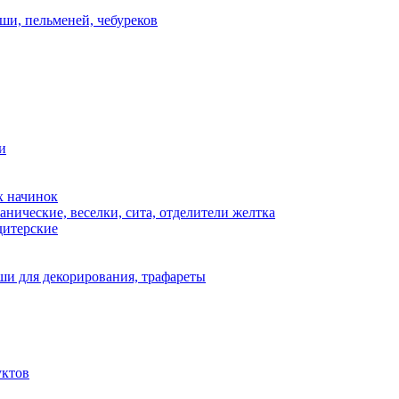
ши, пельменей, чебуреков
и
х начинок
нические, веселки, сита, отделители желтка
дитерские
и для декорирования, трафареты
уктов