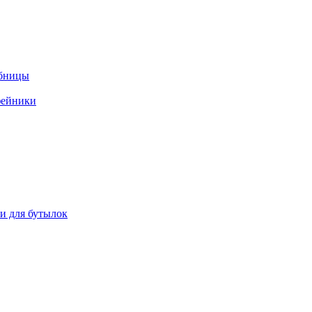
ебницы
фейники
ки для бутылок