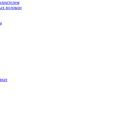
олнителем
ых волокон
м
мнат