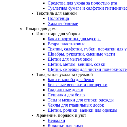
Средства для ухода за полостью рта
Туалетная бумага и салфетки гигиениче
Текстиль для ванной
Полотенца
Халаты банные
Товары для дома
Инвентарь для уборки
Баки и корзины для мусора
Ведра пластиковые
Тряпки, салфетки, губки, перчатки для 
Швабры, рукоятки, сменные части
Щетки для мытья окон
Щетки, метлы, веники, совки
Щетки, скребки для чистки поверхност
Товары для ухода за одеждой
Баки и короба для белья
Бельевые веревки и прищепки
Гладильные доски
Сушилки для белья
Тазы и мешки для стирки одежды
Чехлы для гладильных досок
Щетки, ролики, валики для одежды
Хранение, порядок и уют
Вешалки
Коврики для дома