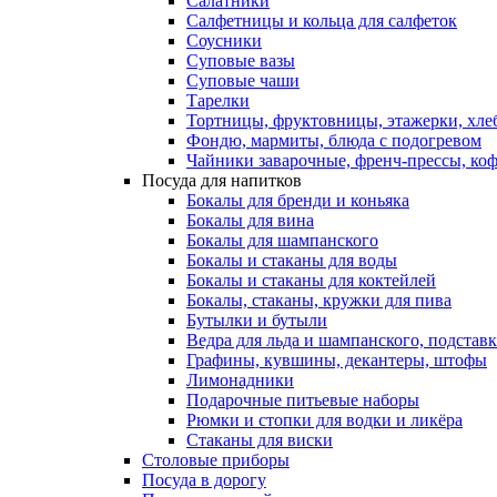
Салатники
Салфетницы и кольца для салфеток
Соусники
Суповые вазы
Суповые чаши
Тарелки
Тортницы, фруктовницы, этажерки, хл
Фондю, мармиты, блюда с подогревом
Чайники заварочные, френч-прессы, ко
Посуда для напитков
Бокалы для бренди и коньяка
Бокалы для вина
Бокалы для шампанского
Бокалы и стаканы для воды
Бокалы и стаканы для коктейлей
Бокалы, стаканы, кружки для пива
Бутылки и бутыли
Ведра для льда и шампанского, подстав
Графины, кувшины, декантеры, штофы
Лимонадники
Подарочные питьевые наборы
Рюмки и стопки для водки и ликёра
Стаканы для виски
Столовые приборы
Посуда в дорогу