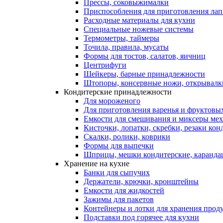
Прессы, соковыжималки
Приспособления для приготовления лап
Расходные материалы для кухни
Специальные ножевые системы
Термометры, таймеры
Точила, правила, мусаты
Формы для тостов, салатов, яичниц
Центрифуги
Шейкеры, барные принадлежности
Штопоры, консервные ножи, открывалк
Кондитерские принадлежности
Для мороженого
Для приготовления варенья и фруктовы
Емкости для смешивания и миксеры меха
Кисточки, лопатки, скребки, резаки кон
Скалки, ролики, коврики
Формы для выпечки
Шприцы, мешки кондитерские, карандаш
Хранение на кухне
Банки для сыпучих
Держатели, крючки, кронштейны
Емкости для жидкостей
Зажимы для пакетов
Контейнеры и лотки для хранения прод
Подставки под горячее для кухни