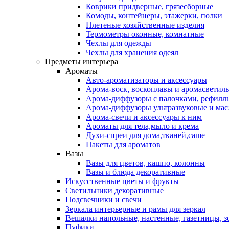
Коврики придверные, грязесборные
Комоды, контейнеры, этажерки, полки
Плетеные хозяйственные изделия
Термометры оконные, комнатные
Чехлы для одежды
Чехлы для хранения одеял
Предметы интерьера
Ароматы
Авто-ароматизаторы и аксессуары
Арома-воск, воскоплавы и аромасветил
Арома-диффузоры с палочками, рефилл
Арома-диффузоры ультразвуковые и мас
Арома-свечи и аксессуары к ним
Ароматы для тела,мыло и крема
Духи-спреи для дома,тканей,саше
Пакеты для ароматов
Вазы
Вазы для цветов, кашпо, колонны
Вазы и блюда декоративные
Искусственные цветы и фрукты
Светильники декоративные
Подсвечники и свечи
Зеркала интерьерные и рамы для зеркал
Вешалки напольные, настенные, газетницы, 
Пуфики