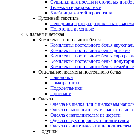
Сушилки для посуды и столовых прибор
Тележки сервировочные
Хлебницы контейнерого типа
Кухонный текстиль
Передники, фартуки, прихватки , вареж
Полотенца кухонные
Спальня и детская
Комплекты постельного белья
Комплекты постельного белья двухспал
Комплекты постельного белья детские
Комплекты постельного белья евро разм
Комплекты постельного белья полуторн
Комплекты постельного белья семейные
Отдельные предметы постельного белья
Наволочки
Наматрацники
Пододеяльники
Простыни
Одеяла
Одеяла из шелка или с шелковым напол
Одеяла с наполнителем из растительных
Одеяла с наполнителем из шерсти
Одеяла с пухо-перовым наполнителем
Одеяла с синтетическим наполнителем
Подушки