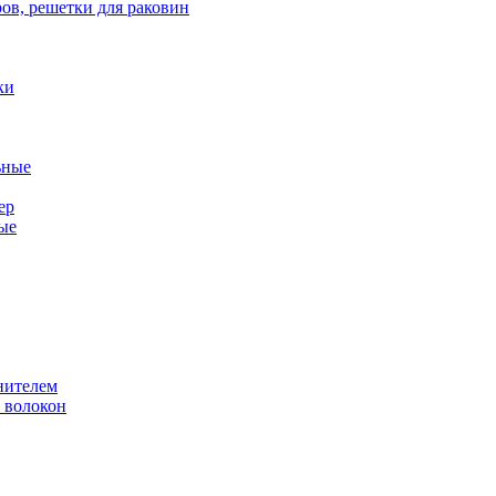
ов, решетки для раковин
ки
ьные
ер
ые
нителем
 волокон