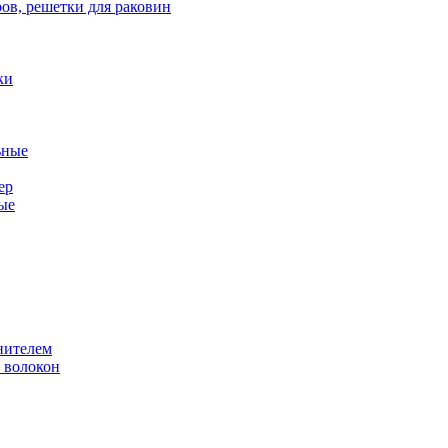
ов, решетки для раковин
ки
ьные
ер
ые
нителем
 волокон