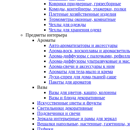
Коврики придверные, грязесборные
Комоды, контейнеры, этажерки, полки
Плетеные хозяйственные изделия
Термометры оконные, комнатные
Чехлы для одежды
Чехлы для хранения одеял
Предметы интерьера
Ароматы
Авто-ароматизаторы и аксессуары
Арома-воск, воскоплавы и аромасветил
Арома-диффузоры с палочками, рефилл
Арома-диффузоры ультразвуковые и мас
Арома-свечи и аксессуары к ним
Ароматы для тела,мыло и крема
Духи-спреи для дома,тканей,саше
Пакеты для ароматов
Вазы
Вазы для цветов, кашпо, колонны
Вазы и блюда декоративные
Искусственные цветы и фрукты
Светильники декоративные
Подсвечники и свечи
Зеркала интерьерные и рамы для зеркал
Вешалки напольные, настенные, газетницы, 
Пуфики