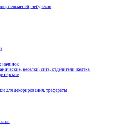
ши, пельменей, чебуреков
и
х начинок
нические, веселки, сита, отделители желтка
дитерские
и для декорирования, трафареты
уктов