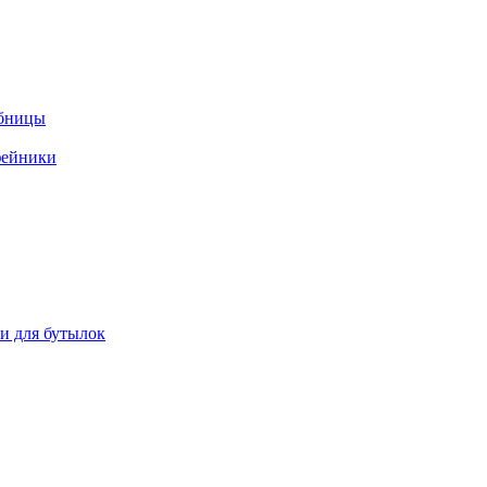
ебницы
фейники
ки для бутылок