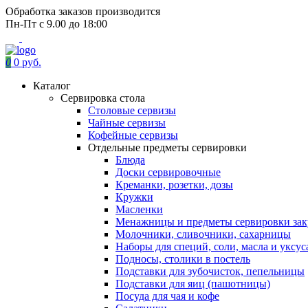
Обработка заказов производится
Пн-Пт с 9.00 до 18:00
0
0 руб.
Каталог
Сервировка стола
Столовые сервизы
Чайные сервизы
Кофейные сервизы
Отдельные предметы сервировки
Блюда
Доски сервировочные
Креманки, розетки, дозы
Кружки
Масленки
Менажницы и предметы сервировки зак
Молочники, сливочники, сахарницы
Наборы для специй, соли, масла и уксус
Подносы, столики в постель
Подставки для зубочисток, пепельницы
Подставки для яиц (пашотницы)
Посуда для чая и кофе