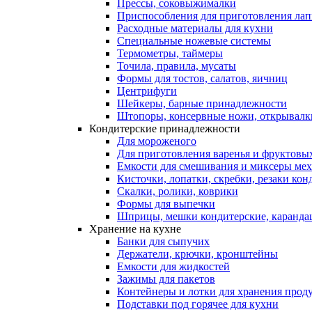
Прессы, соковыжималки
Приспособления для приготовления лап
Расходные материалы для кухни
Специальные ножевые системы
Термометры, таймеры
Точила, правила, мусаты
Формы для тостов, салатов, яичниц
Центрифуги
Шейкеры, барные принадлежности
Штопоры, консервные ножи, открывалк
Кондитерские принадлежности
Для мороженого
Для приготовления варенья и фруктовы
Емкости для смешивания и миксеры меха
Кисточки, лопатки, скребки, резаки кон
Скалки, ролики, коврики
Формы для выпечки
Шприцы, мешки кондитерские, карандаш
Хранение на кухне
Банки для сыпучих
Держатели, крючки, кронштейны
Емкости для жидкостей
Зажимы для пакетов
Контейнеры и лотки для хранения прод
Подставки под горячее для кухни