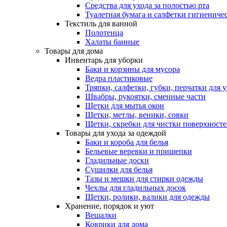
Средства для ухода за полостью рта
Туалетная бумага и салфетки гигиениче
Текстиль для ванной
Полотенца
Халаты банные
Товары для дома
Инвентарь для уборки
Баки и корзины для мусора
Ведра пластиковые
Тряпки, салфетки, губки, перчатки для 
Швабры, рукоятки, сменные части
Щетки для мытья окон
Щетки, метлы, веники, совки
Щетки, скребки для чистки поверхност
Товары для ухода за одеждой
Баки и короба для белья
Бельевые веревки и прищепки
Гладильные доски
Сушилки для белья
Тазы и мешки для стирки одежды
Чехлы для гладильных досок
Щетки, ролики, валики для одежды
Хранение, порядок и уют
Вешалки
Коврики для дома