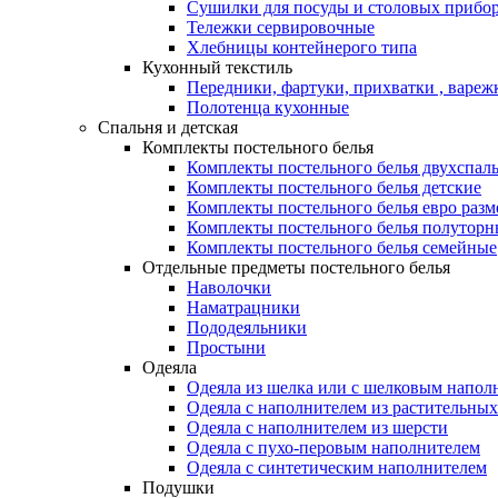
Сушилки для посуды и столовых прибор
Тележки сервировочные
Хлебницы контейнерого типа
Кухонный текстиль
Передники, фартуки, прихватки , вареж
Полотенца кухонные
Спальня и детская
Комплекты постельного белья
Комплекты постельного белья двухспал
Комплекты постельного белья детские
Комплекты постельного белья евро разм
Комплекты постельного белья полуторн
Комплекты постельного белья семейные
Отдельные предметы постельного белья
Наволочки
Наматрацники
Пододеяльники
Простыни
Одеяла
Одеяла из шелка или с шелковым напол
Одеяла с наполнителем из растительных
Одеяла с наполнителем из шерсти
Одеяла с пухо-перовым наполнителем
Одеяла с синтетическим наполнителем
Подушки