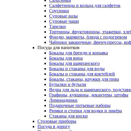
Салатники
Салфетницы и кольца для салфеток
Соусники
Суповые вазы
Суповые чаши
Тарелки
Тортницы, фруктовницы, этажерки, хл
Фондю, мармиты, блюда с подогревом
Чайники заварочные, френч-прессы, ко
Посуда для напитков
Бокалы для бренди и коньяка
Бокалы для вина
Бокалы для шампанского
Бокалы и стаканы для воды
Бокалы и стаканы для коктейлей
Бокалы, стаканы, кружки для пива
Бутылки и бутыли
Ведра для льда и шампанского, подстав
Графины, кувшины, декантеры, штофы
Лимонадники
Подарочные питьевые наборы
Рюмки и стопки для водки и ликёра
Стаканы для виски
Столовые приборы
Посуда в дорогу