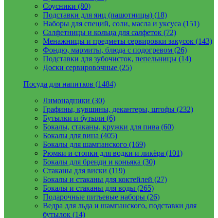
Соусники (80)
Подставки для яиц (пашотницы) (18)
Наборы для специй, соли, масла и уксуса (151)
Салфетницы и кольца для салфеток (72)
Менажницы и предметы сервировки закусок (143)
Фондю, мармиты, блюда с подогревом (26)
Подставки для зубочисток, пепельницы (14)
Доски сервировочные (25)
Посуда для напитков (1484)
Лимонадники (30)
Графины, кувшины, декантеры, штофы (232)
Бутылки и бутыли (6)
Бокалы, стаканы, кружки для пива (60)
Бокалы для вина (405)
Бокалы для шампанского (169)
Рюмки и стопки для водки и ликёра (101)
Бокалы для бренди и коньяка (30)
Стаканы для виски (119)
Бокалы и стаканы для коктейлей (27)
Бокалы и стаканы для воды (265)
Подарочные питьевые наборы (26)
Ведра для льда и шампанского, подставки для
бутылок (14)