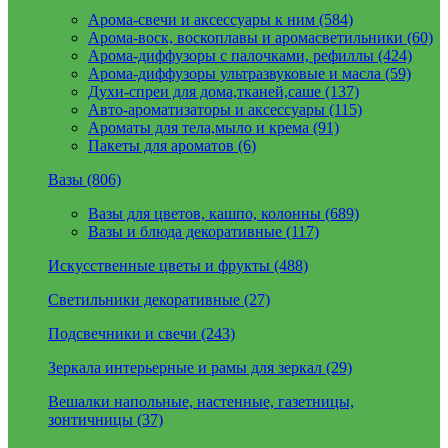
Арома-свечи и аксессуары к ним (584)
Арома-воск, воскоплавы и аромасветильники (60)
Арома-диффузоры с палочками, рефиллы (424)
Арома-диффузоры ультразвуковые и масла (59)
Духи-спреи для дома,тканей,саше (137)
Авто-ароматизаторы и аксессуары (115)
Ароматы для тела,мыло и крема (91)
Пакеты для ароматов (6)
Вазы (806)
Вазы для цветов, кашпо, колонны (689)
Вазы и блюда декоративные (117)
Искусственные цветы и фрукты (488)
Светильники декоративные (27)
Подсвечники и свечи (243)
Зеркала интерьерные и рамы для зеркал (29)
Вешалки напольные, настенные, газетницы,
зонтичницы (37)