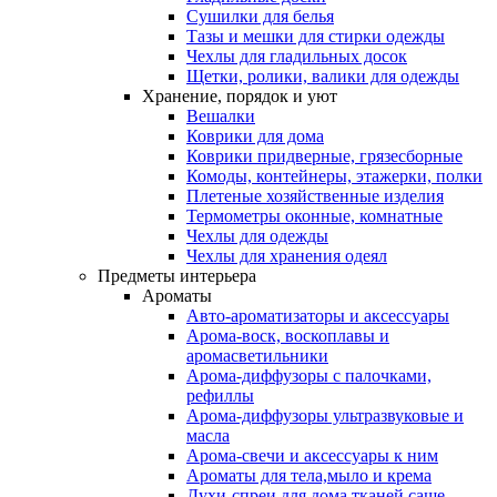
Сушилки для белья
Тазы и мешки для стирки одежды
Чехлы для гладильных досок
Щетки, ролики, валики для одежды
Хранение, порядок и уют
Вешалки
Коврики для дома
Коврики придверные, грязесборные
Комоды, контейнеры, этажерки, полки
Плетеные хозяйственные изделия
Термометры оконные, комнатные
Чехлы для одежды
Чехлы для хранения одеял
Предметы интерьера
Ароматы
Авто-ароматизаторы и аксессуары
Арома-воск, воскоплавы и
аромасветильники
Арома-диффузоры с палочками,
рефиллы
Арома-диффузоры ультразвуковые и
масла
Арома-свечи и аксессуары к ним
Ароматы для тела,мыло и крема
Духи-спреи для дома,тканей,саше