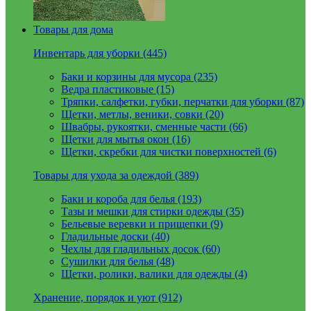
Товары для дома
Инвентарь для уборки (445)
Баки и корзины для мусора (235)
Ведра пластиковые (15)
Тряпки, салфетки, губки, перчатки для уборки (87)
Щетки, метлы, веники, совки (20)
Швабры, рукоятки, сменные части (66)
Щетки для мытья окон (16)
Щетки, скребки для чистки поверхностей (6)
Товары для ухода за одеждой (389)
Баки и короба для белья (193)
Тазы и мешки для стирки одежды (35)
Бельевые веревки и прищепки (9)
Гладильные доски (40)
Чехлы для гладильных досок (60)
Сушилки для белья (48)
Щетки, ролики, валики для одежды (4)
Хранение, порядок и уют (912)