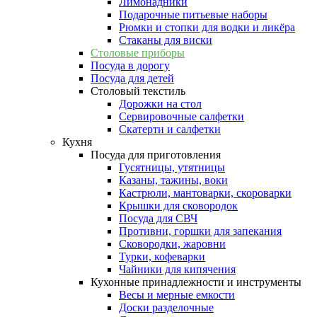
Лимонадники
Подарочные питьевые наборы
Рюмки и стопки для водки и ликёра
Стаканы для виски
Столовые приборы
Посуда в дорогу
Посуда для детей
Столовый текстиль
Дорожки на стол
Сервировочные салфетки
Скатерти и салфетки
Кухня
Посуда для приготовления
Гусятницы, утятницы
Казаны, тажины, воки
Кастрюли, мантоварки, скороварки
Крышки для сковородок
Посуда для СВЧ
Противни, горшки для запекания
Сковородки, жаровни
Турки, кофеварки
Чайники для кипячения
Кухонные принадлежности и инструменты
Весы и мерные емкости
Доски разделочные