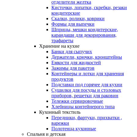
отделители желтка
Кисточки, лопатки, скребки, резаки
кондитерские
Скалки, ролики, коврики
Формы для выпечки
Шприцы, мешки кондитерские,
карандаши для декорирования,
трафареты
Хранение на кухне
Банки для сыпучих
Держатели, крючки, кронштейны
Емкости для жидкостей
Зажимы для пакетов
Контейнеры и лотки для хранения
продуктов
Подставки под горячее для кухни
Сушилки для посуды и столовых
приборов, решетки для раковин
Тележки сервировочные
Хлебницы контейнерого типа
Кухонный текстиль
Передники, фартуки, прихватки ,
варежки
Полотенца кухонные
Спальня и детская