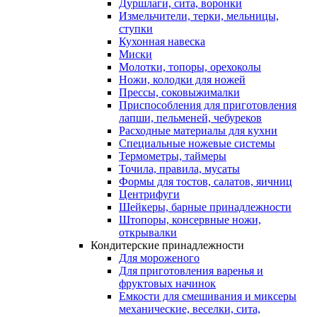
Дуршлаги, сита, воронки
Измельчители, терки, мельницы,
ступки
Кухонная навеска
Миски
Молотки, топоры, орехоколы
Ножи, колодки для ножей
Прессы, соковыжималки
Приспособления для приготовления
лапши, пельменей, чебуреков
Расходные материалы для кухни
Специальные ножевые системы
Термометры, таймеры
Точила, правила, мусаты
Формы для тостов, салатов, яичниц
Центрифуги
Шейкеры, барные принадлежности
Штопоры, консервные ножи,
открывалки
Кондитерские принадлежности
Для мороженого
Для приготовления варенья и
фруктовых начинок
Емкости для смешивания и миксеры
механические, веселки, сита,