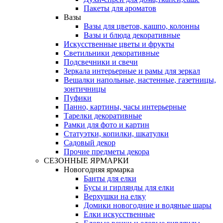
Пакеты для ароматов
Вазы
Вазы для цветов, кашпо, колонны
Вазы и блюда декоративные
Искусственные цветы и фрукты
Светильники декоративные
Подсвечники и свечи
Зеркала интерьерные и рамы для зеркал
Вешалки напольные, настенные, газетницы,
зонтичницы
Пуфики
Панно, картины, часы интерьерные
Тарелки декоративные
Рамки для фото и картин
Статуэтки, копилки, шкатулки
Садовый декор
Прочие предметы декора
СЕЗОННЫЕ ЯРМАРКИ
Новогодняя ярмарка
Банты для елки
Бусы и гирлянды для елки
Верхушки на елку
Домики новогодние и водяные шары
Елки искусственные