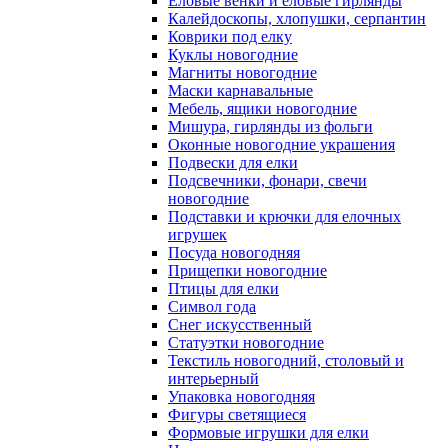
Еловые венки и еловые гирлянды
Калейдоскопы, хлопушки, серпантин
Коврики под елку
Куклы новогодние
Магниты новогодние
Маски карнавальные
Мебель, ящики новогодние
Мишура, гирлянды из фольги
Оконные новогодние украшения
Подвески для елки
Подсвечники, фонари, свечи
новогодние
Подставки и крючки для елочных
игрушек
Посуда новогодняя
Прищепки новогодние
Птицы для елки
Символ года
Снег искусственный
Статуэтки новогодние
Текстиль новогодний, столовый и
интерьерный
Упаковка новогодняя
Фигуры светящиеся
Формовые игрушки для елки