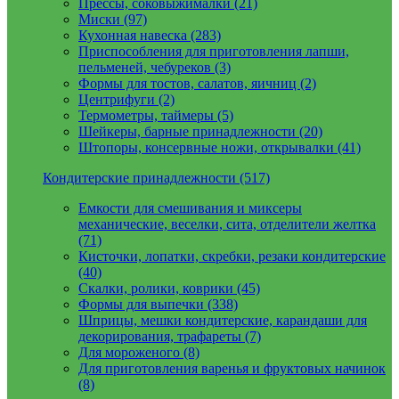
Прессы, соковыжималки (21)
Миски (97)
Кухонная навеска (283)
Приспособления для приготовления лапши,
пельменей, чебуреков (3)
Формы для тостов, салатов, яичниц (2)
Центрифуги (2)
Термометры, таймеры (5)
Шейкеры, барные принадлежности (20)
Штопоры, консервные ножи, открывалки (41)
Кондитерские принадлежности (517)
Емкости для смешивания и миксеры
механические, веселки, сита, отделители желтка
(71)
Кисточки, лопатки, скребки, резаки кондитерские
(40)
Скалки, ролики, коврики (45)
Формы для выпечки (338)
Шприцы, мешки кондитерские, карандаши для
декорирования, трафареты (7)
Для мороженого (8)
Для приготовления варенья и фруктовых начинок
(8)