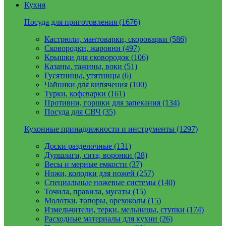
Кухня
Посуда для приготовления (1676)
Кастрюли, мантоварки, скороварки (586)
Сковородки, жаровни (497)
Крышки для сковородок (106)
Казаны, тажины, воки (51)
Гусятницы, утятницы (6)
Чайники для кипячения (100)
Турки, кофеварки (161)
Противни, горшки для запекания (134)
Посуда для СВЧ (35)
Кухонные принадлежности и инструменты (1297)
Доски разделочные (131)
Дуршлаги, сита, воронки (28)
Весы и мерные емкости (37)
Ножи, колодки для ножей (257)
Специальные ножевые системы (140)
Точила, правила, мусаты (15)
Молотки, топоры, орехоколы (15)
Измельчители, терки, мельницы, ступки (174)
Расходные материалы для кухни (26)