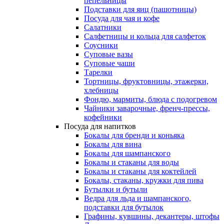
пепельницы
Подставки для яиц (пашотницы)
Посуда для чая и кофе
Салатники
Салфетницы и кольца для салфеток
Соусники
Суповые вазы
Суповые чаши
Тарелки
Тортницы, фруктовницы, этажерки,
хлебницы
Фондю, мармиты, блюда с подогревом
Чайники заварочные, френч-прессы,
кофейники
Посуда для напитков
Бокалы для бренди и коньяка
Бокалы для вина
Бокалы для шампанского
Бокалы и стаканы для воды
Бокалы и стаканы для коктейлей
Бокалы, стаканы, кружки для пива
Бутылки и бутыли
Ведра для льда и шампанского,
подставки для бутылок
Графины, кувшины, декантеры, штофы