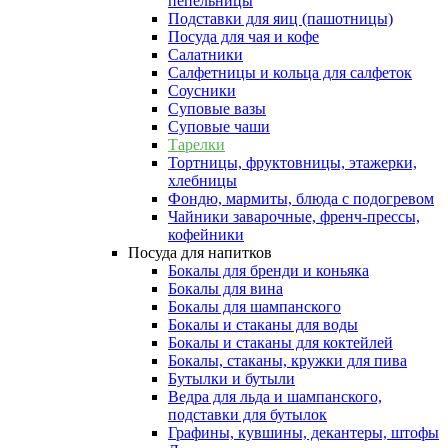
пепельницы
Подставки для яиц (пашотницы)
Посуда для чая и кофе
Салатники
Салфетницы и кольца для салфеток
Соусники
Суповые вазы
Суповые чаши
Тарелки
Тортницы, фруктовницы, этажерки,
хлебницы
Фондю, мармиты, блюда с подогревом
Чайники заварочные, френч-прессы,
кофейники
Посуда для напитков
Бокалы для бренди и коньяка
Бокалы для вина
Бокалы для шампанского
Бокалы и стаканы для воды
Бокалы и стаканы для коктейлей
Бокалы, стаканы, кружки для пива
Бутылки и бутыли
Ведра для льда и шампанского,
подставки для бутылок
Графины, кувшины, декантеры, штофы