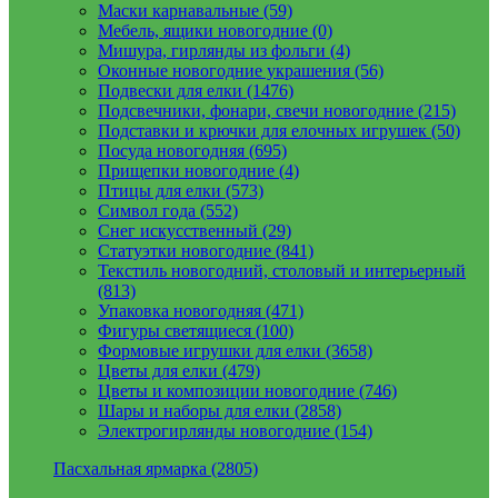
Маски карнавальные (59)
Мебель, ящики новогодние (0)
Мишура, гирлянды из фольги (4)
Оконные новогодние украшения (56)
Подвески для елки (1476)
Подсвечники, фонари, свечи новогодние (215)
Подставки и крючки для елочных игрушек (50)
Посуда новогодняя (695)
Прищепки новогодние (4)
Птицы для елки (573)
Символ года (552)
Снег искусственный (29)
Статуэтки новогодние (841)
Текстиль новогодний, столовый и интерьерный
(813)
Упаковка новогодняя (471)
Фигуры светящиеся (100)
Формовые игрушки для елки (3658)
Цветы для елки (479)
Цветы и композиции новогодние (746)
Шары и наборы для елки (2858)
Электрогирлянды новогодние (154)
Пасхальная ярмарка (2805)