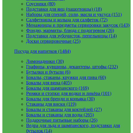
Соусники (80)
Подставки для яиц (пашотницы) (18)
Наборы для специй, соли, масла и уксуса (151)
Салфетницы и кольца для салфеток (72)
Менажницы и предметы сервировки закусок (143)
Фондю, мармиты, блюда с подогревом (26)
Подставки для зубочисток, пепельницы (14)
Доски сервировочные (25)
Посуда для напитков (1484)
Лимонадники (30)
Графины, кувшины, декантеры, штофы (232)
Бутылки и бутыли (6)
Бокалы, стаканы, кружки для пива (60)
Бокалы для вина (405)
Бокалы для шампанского (169)
Рюмки и стопки для водки и ликёра (101)
Бокалы для бренди и коньяка (30)
Стаканы для виски (119)
Бокалы и стаканы для коктейлей (27)
Бокалы и стаканы для воды (265)
Подарочные питьевые наборы (26)
Ведра для льда и шампанского, подставки для
бутылок (14)