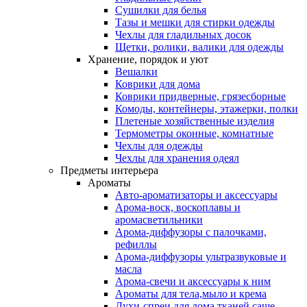
Сушилки для белья
Тазы и мешки для стирки одежды
Чехлы для гладильных досок
Щетки, ролики, валики для одежды
Хранение, порядок и уют
Вешалки
Коврики для дома
Коврики придверные, грязесборные
Комоды, контейнеры, этажерки, полки
Плетеные хозяйственные изделия
Термометры оконные, комнатные
Чехлы для одежды
Чехлы для хранения одеял
Предметы интерьера
Ароматы
Авто-ароматизаторы и аксессуары
Арома-воск, воскоплавы и
аромасветильники
Арома-диффузоры с палочками,
рефиллы
Арома-диффузоры ультразвуковые и
масла
Арома-свечи и аксессуары к ним
Ароматы для тела,мыло и крема
Духи-спреи для дома,тканей,саше