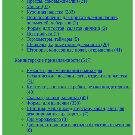
Прессы, соковыжималки (21)
Миски (97)
Кухонная навеска (283)
Приспособления для приготовления лапши,
пельменей, чебуреков (3)
Формы для тостов, салатов, яичниц (2)
Центрифуги (2)
Термометры, таймеры (5)
Шейкеры, барные принадлежности (20)
Штопоры, консервные ножи, открывалки (41)
Кондитерские принадлежности (517)
Емкости для смешивания и миксеры
механические, веселки, сита, отделители желтка
(71)
Кисточки, лопатки, скребки, резаки кондитерские
(40)
Скалки, ролики, коврики (45)
Формы для выпечки (338)
Шприцы, мешки кондитерские, карандаши для
декорирования, трафареты (7)
Для мороженого (8)
Для приготовления варенья и фруктовых начинок
(8)