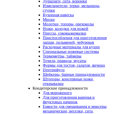
Дуршлаги, сита, воронки
Измельчители, терки, мельницы,
ступки
Кухонная навеска
Миски
Молотки, топоры, орехоколы
Ножи, колодки для ножей
Прессы, соковыжималки
Приспособления для приготовления
лапши, пельменей, чебуреков
Расходные материалы для кухни
Специальные ножевые системы
Термометры, таймеры
Точила, правила, мусаты
Формы для тостов, салатов, яичниц
Центрифуги
Шейкеры, барные принадлежности
Штопоры, консервные ножи,
открывалки
Кондитерские принадлежности
Для мороженого
Для приготовления варенья и
фруктовых начинок
Емкости для смешивания и миксеры
механические, веселки, сита,