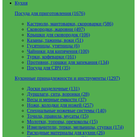
Кухня
Посуда для приготовления (1676)
Кастрюли, мантоварки, скороварки (586)
Сковородки, жаровни (497)
Крышки для сковородок (106)
Казаны, тажины, воки (51)
Гусятницы, утятницы (6)
Чайники для кипячения (100)
Турки, кофеварки (161)
Противни, горшки для запекания (134)
Посуда для СВЧ (35)
Кухонные принадлежности и инструменты (1297)
Доски разделочные (131)
Дуршлаги, сита, воронки (28)
Весы и мерные емкости (37)
Ножи, колодки для ножей (257)
Специальные ножевые системы (140)
Точила, правила, мусаты (15)
Молотки, топоры, орехоколы (15)
Измельчители, терки, мельницы, ступки (174)
Расходные материалы для кухни (26)