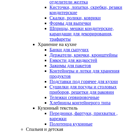
отделители желтка
Кисточки, лопатки, скребки, резаки
кондитерские
Скалки, ролики, коврики
Формы для выпечки
Шприцы, мешки кондитерские,
карандаши для декорирования,
трафареты
Хранение на кухне
Банки для сыпучих
Держатели, крючки, кронштейны
Емкости для жидкостей
Зажимы для пакетов
Контейнеры и лотки для хранения
продуктов
Подставки под горячее для кухни
Сушилки для посуды и столовых
приборов, решетки для раковин
Тележки сервировочные
Хлебницы контейнерого типа
Кухонный текстиль
Передники, фартуки, прихватки ,
варежки
Полотенца кухонные
Спальня и детская