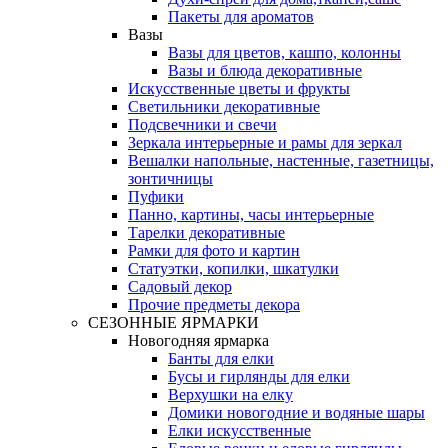
Пакеты для ароматов
Вазы
Вазы для цветов, кашпо, колонны
Вазы и блюда декоративные
Искусственные цветы и фрукты
Светильники декоративные
Подсвечники и свечи
Зеркала интерьерные и рамы для зеркал
Вешалки напольные, настенные, газетницы,
зонтичницы
Пуфики
Панно, картины, часы интерьерные
Тарелки декоративные
Рамки для фото и картин
Статуэтки, копилки, шкатулки
Садовый декор
Прочие предметы декора
СЕЗОННЫЕ ЯРМАРКИ
Новогодняя ярмарка
Банты для елки
Бусы и гирлянды для елки
Верхушки на елку
Домики новогодние и водяные шары
Елки искусственные