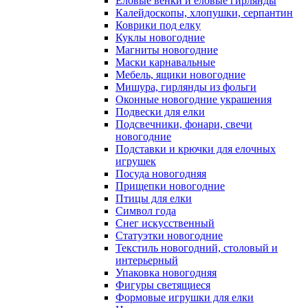
Еловые венки и еловые гирлянды
Калейдоскопы, хлопушки, серпантин
Коврики под елку
Куклы новогодние
Магниты новогодние
Маски карнавальные
Мебель, ящики новогодние
Мишура, гирлянды из фольги
Оконные новогодние украшения
Подвески для елки
Подсвечники, фонари, свечи
новогодние
Подставки и крючки для елочных
игрушек
Посуда новогодняя
Прищепки новогодние
Птицы для елки
Символ года
Снег искусственный
Статуэтки новогодние
Текстиль новогодний, столовый и
интерьерный
Упаковка новогодняя
Фигуры светящиеся
Формовые игрушки для елки