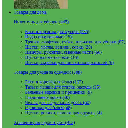
Товары для дома
Инвентарь для уборки (445)
Баки и корзины для мусора (235)
Ведра пластиковые (15)
Тряпки, салфетки, губки, перчатки для уборки (87)
Щетки, метлы, веники, совки (20)
Швабры, рукоятки, сменные части (66)
Щетки для мытья окон (16)
Щетки, скребки для чистки поверхностей (6)
Товары для ухода за одеждой (389)
Баки и короба для белья (193)
Тазы и мешки для стирки одежды (35)
Бельевые веревки и прищепки (9)
Гладильные доски (40)
Чехлы для гладильных досок (60)
Сушилки для белья (48)
Щетки, ролики, валики для одежды (4)
Хранение, порядок и уют (912)