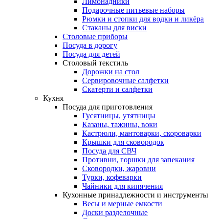
Лимонадники
Подарочные питьевые наборы
Рюмки и стопки для водки и ликёра
Стаканы для виски
Столовые приборы
Посуда в дорогу
Посуда для детей
Столовый текстиль
Дорожки на стол
Сервировочные салфетки
Скатерти и салфетки
Кухня
Посуда для приготовления
Гусятницы, утятницы
Казаны, тажины, воки
Кастрюли, мантоварки, скороварки
Крышки для сковородок
Посуда для СВЧ
Противни, горшки для запекания
Сковородки, жаровни
Турки, кофеварки
Чайники для кипячения
Кухонные принадлежности и инструменты
Весы и мерные емкости
Доски разделочные