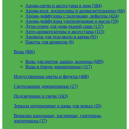
Арома-свечи и аксессуары к ним (584)
Арома-воск, воскоплавы и аромасветильники (60)
Арома-диффузоры с палочками, рефиллы (424)
Арома-диффузоры ультразвуковые и масла (59)
Духи-спреи для дома,тканей,саше (137)
Авто-ароматизаторы и аксессуары (115)
Ароматы для тела,мыло и крема (91)
Пакеты для ароматов (6)
Вазы (806)
Вазы для цветов, кашпо, колонны (689)
Вазы и блюда декоративные (117)
Искусственные цветы и фрукты (488)
Светильники декоративные (27)
Подсвечники и свечи (243)
Зеркала интерьерные и рамы для зеркал (29)
Вешалки напольные, настенные, газетницы,
зонтичницы (37)