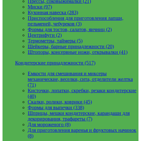
Прессы, соковыжималки (21)
Миски (97)
Кухонная навеска (283)
Приспособления для приготовления лапши,
пельменей, чебуреков (3)
Формы для тостов, салатов, яичниц (2)
Центрифуги (2)
Термометры, таймеры (5)
Шейкеры, барные принадлежности (20)
Штопоры, консервные ножи, открывалки (41)
Кондитерские принадлежности (517)
Емкости для смешивания и миксеры
механические, веселки, сита, отделители желтка
(71)
Кисточки, лопатки, скребки, резаки кондитерские
(40)
Скалки, ролики, коврики (45)
Формы для выпечки (338)
Шприцы, мешки кондитерские, карандаши для
декорирования, трафареты (7)
Для мороженого (8)
Для приготовления варенья и фруктовых начинок
(8)