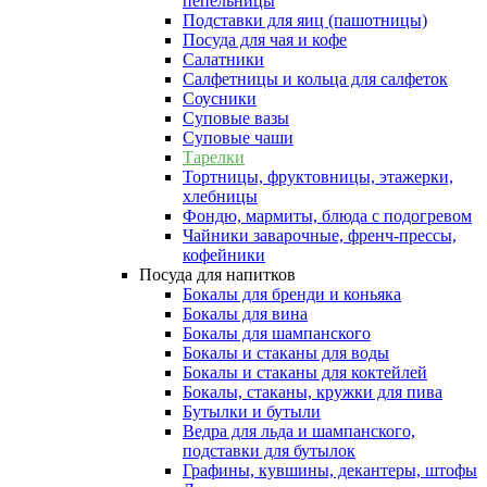
пепельницы
Подставки для яиц (пашотницы)
Посуда для чая и кофе
Салатники
Салфетницы и кольца для салфеток
Соусники
Суповые вазы
Суповые чаши
Тарелки
Тортницы, фруктовницы, этажерки,
хлебницы
Фондю, мармиты, блюда с подогревом
Чайники заварочные, френч-прессы,
кофейники
Посуда для напитков
Бокалы для бренди и коньяка
Бокалы для вина
Бокалы для шампанского
Бокалы и стаканы для воды
Бокалы и стаканы для коктейлей
Бокалы, стаканы, кружки для пива
Бутылки и бутыли
Ведра для льда и шампанского,
подставки для бутылок
Графины, кувшины, декантеры, штофы