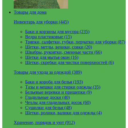
Товары для дома
Инвентарь для уборки (445)
Баки и корзины для мусора (235)
Ведра пластиковые (15)
Тряпки, салфетки, губки, перчатки для уборки (87)
Щетки, метлы, веники, совки (20)
Швабры, рукоятки, сменные части (66)
Щетки для мытья окон (16)
Щетки, скребки для чистки поверхностей (6)
Товары для ухода за одеждой (389)
Баки и короба для белья (193)
Тазы и мешки для стирки одежды (35)
Бельевые веревки и прищепки (9)
Гладильные доски (40)
Чехлы для гладильных досок (60)
Сушилки для белья (48)
Щетки, ролики, валики для одежды (4)
Хранение, порядок и уют (912)