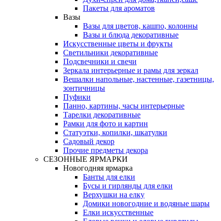
Пакеты для ароматов
Вазы
Вазы для цветов, кашпо, колонны
Вазы и блюда декоративные
Искусственные цветы и фрукты
Светильники декоративные
Подсвечники и свечи
Зеркала интерьерные и рамы для зеркал
Вешалки напольные, настенные, газетницы,
зонтичницы
Пуфики
Панно, картины, часы интерьерные
Тарелки декоративные
Рамки для фото и картин
Статуэтки, копилки, шкатулки
Садовый декор
Прочие предметы декора
СЕЗОННЫЕ ЯРМАРКИ
Новогодняя ярмарка
Банты для елки
Бусы и гирлянды для елки
Верхушки на елку
Домики новогодние и водяные шары
Елки искусственные