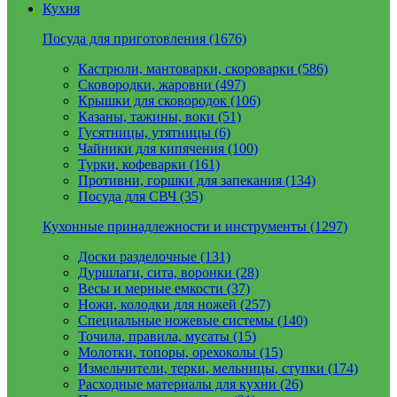
Кухня
Посуда для приготовления (1676)
Кастрюли, мантоварки, скороварки (586)
Сковородки, жаровни (497)
Крышки для сковородок (106)
Казаны, тажины, воки (51)
Гусятницы, утятницы (6)
Чайники для кипячения (100)
Турки, кофеварки (161)
Противни, горшки для запекания (134)
Посуда для СВЧ (35)
Кухонные принадлежности и инструменты (1297)
Доски разделочные (131)
Дуршлаги, сита, воронки (28)
Весы и мерные емкости (37)
Ножи, колодки для ножей (257)
Специальные ножевые системы (140)
Точила, правила, мусаты (15)
Молотки, топоры, орехоколы (15)
Измельчители, терки, мельницы, ступки (174)
Расходные материалы для кухни (26)