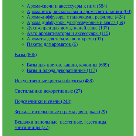
Арома-свечи и аксессуары к ним (584)
Арома-воск, воскоплавы и аромасветильники (60)
Арома-диффузоры с палочками, рефиллы (424)
Арома-диффузоры ультразвуковые и масла (59)
Духи-спреи для дома,тканей,саше (137)
Авто-ароматизаторы и аксессуары (115)
Ароматы для тела,мыло и крема (91)
Пакеты для ароматов (6)
Вазы (806)
Вазы для цветов, кашпо, колонны (689)
Вазы и блюда декоративные (117)
Искусственные цветы и фрукты (488)
Светильники декоративные (27)
Подсвечники и свечи (243)
Зеркала интерьерные и рамы для зеркал (29)
Вешалки напольные, настенные, газетницы,
зонтичницы (37)