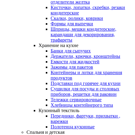
отделители желтка
Кисточки, лопатки, скребки, резаки
кондитерские
Скалки, ролики, коврики
Формы для выпечки
Шприцы, мешки кондитерские,
карандаши для декорирования,
трафареты
Хранение на кухне
Банки для сыпучих
Держатели, крючки, кронштейны
Емкости для жидкостей
Зажимы для пакетов
Контейнеры и лотки для хранения
продуктов
Подставки под горячее для кухни
Сушилки для посуды и столовых
приборов, решетки для раковин
Тележки сервировочные
Хлебницы контейнерого типа
Кухонный текстиль
Передники, фартуки, прихватки ,
варежки
Полотенца кухонные
Спальня и детская