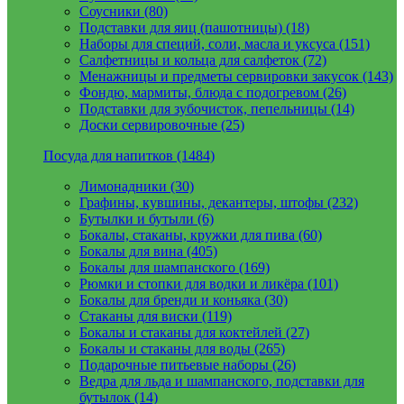
Соусники (80)
Подставки для яиц (пашотницы) (18)
Наборы для специй, соли, масла и уксуса (151)
Салфетницы и кольца для салфеток (72)
Менажницы и предметы сервировки закусок (143)
Фондю, мармиты, блюда с подогревом (26)
Подставки для зубочисток, пепельницы (14)
Доски сервировочные (25)
Посуда для напитков (1484)
Лимонадники (30)
Графины, кувшины, декантеры, штофы (232)
Бутылки и бутыли (6)
Бокалы, стаканы, кружки для пива (60)
Бокалы для вина (405)
Бокалы для шампанского (169)
Рюмки и стопки для водки и ликёра (101)
Бокалы для бренди и коньяка (30)
Стаканы для виски (119)
Бокалы и стаканы для коктейлей (27)
Бокалы и стаканы для воды (265)
Подарочные питьевые наборы (26)
Ведра для льда и шампанского, подставки для
бутылок (14)