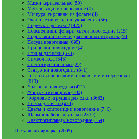
Маски карнавальные (59)
Мебель, ящики новогодние (0)
Мишура, гирлянды из фольги (4)
Оконные новогодние украшения (56)
Подвески для елки (1476)
Подсвечники, фонари, свечи новогодние (215)
Подставки и крючки для елочных игрушек (50)
Посуда новогодняя (695)
Прищепки новогодние (4)
Птицы для елки (573)
Символ года (545)
Снег искусственный (29)
Статуэтки новогодние (841)
Текстиль новогодний, столовый и интерьерный
(813)
Упаковка новогодняя (471)
Фигуры светящиеся (100)
Формовые игрушки для елки (3662)
Цветы для елки (479)
Цветы и композиции новогодние (746)
Шары и наборы для елки (2859)
Электрогирлянды новогодние (154)
Пасхальная ярмарка (2805)