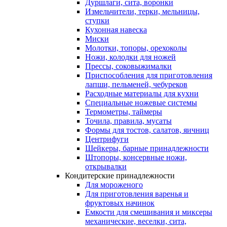
Дуршлаги, сита, воронки
Измельчители, терки, мельницы,
ступки
Кухонная навеска
Миски
Молотки, топоры, орехоколы
Ножи, колодки для ножей
Прессы, соковыжималки
Приспособления для приготовления
лапши, пельменей, чебуреков
Расходные материалы для кухни
Специальные ножевые системы
Термометры, таймеры
Точила, правила, мусаты
Формы для тостов, салатов, яичниц
Центрифуги
Шейкеры, барные принадлежности
Штопоры, консервные ножи,
открывалки
Кондитерские принадлежности
Для мороженого
Для приготовления варенья и
фруктовых начинок
Емкости для смешивания и миксеры
механические, веселки, сита,