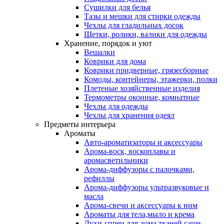
Сушилки для белья
Тазы и мешки для стирки одежды
Чехлы для гладильных досок
Щетки, ролики, валики для одежды
Хранение, порядок и уют
Вешалки
Коврики для дома
Коврики придверные, грязесборные
Комоды, контейнеры, этажерки, полки
Плетеные хозяйственные изделия
Термометры оконные, комнатные
Чехлы для одежды
Чехлы для хранения одеял
Предметы интерьера
Ароматы
Авто-ароматизаторы и аксессуары
Арома-воск, воскоплавы и
аромасветильники
Арома-диффузоры с палочками,
рефиллы
Арома-диффузоры ультразвуковые и
масла
Арома-свечи и аксессуары к ним
Ароматы для тела,мыло и крема
Духи-спреи для дома,тканей,саше