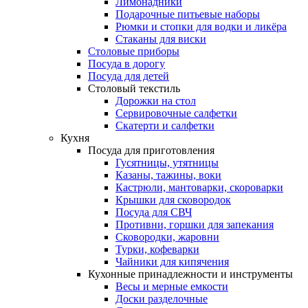
Лимонадники
Подарочные питьевые наборы
Рюмки и стопки для водки и ликёра
Стаканы для виски
Столовые приборы
Посуда в дорогу
Посуда для детей
Столовый текстиль
Дорожки на стол
Сервировочные салфетки
Скатерти и салфетки
Кухня
Посуда для приготовления
Гусятницы, утятницы
Казаны, тажины, воки
Кастрюли, мантоварки, скороварки
Крышки для сковородок
Посуда для СВЧ
Противни, горшки для запекания
Сковородки, жаровни
Турки, кофеварки
Чайники для кипячения
Кухонные принадлежности и инструменты
Весы и мерные емкости
Доски разделочные