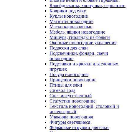
Еловые венки и еловые гирлянды
Калейдоскопы, хлопушки, серпантин
Коврики под елку
Куклы новогодние
Магниты новогодние
Маски карнавальные
Мебель, ящики новогодние
Мишура, гирлянды из фольги
Оконные новогодние украшения
Подвески для елки
Подсвечники, фонари, свечи
новогодние
Подставки и крючки для елочных
игрушек
Посуда новогодняя
Прищепки новогодние
Птицы для елки
Символ года
Снег искусственный
Статуэтки новогодние
Текстиль новогодний, столовый и
интерьерный
Упаковка новогодняя
Фигуры светящиеся
Формовые игрушки для елки