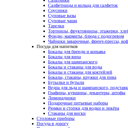
Салатники
Салфетницы и кольца для салфеток
Соусники
Суповые вазы
Суповые чаши
Тарелки
Тортницы, фруктовницы, этажерки, хл
Фондю, мармиты, блюда с подогревом
Чайники заварочные, френч-прессы, ко
Посуда для напитков
Бокалы для бренди и коньяка
Бокалы для вина
Бокалы для шампанского
Бокалы и стаканы для воды
Бокалы и стаканы для коктейлей
Бокалы, стаканы, кружки для пива
Бутылки и бутыли
Ведра для льда и шампанского, подстав
Графины, кувшины, декантеры, штофы
Лимонадники
Подарочные питьевые наборы
Рюмки и стопки для водки и ликёра
Стаканы для виски
Столовые приборы
Посуда в дорогу