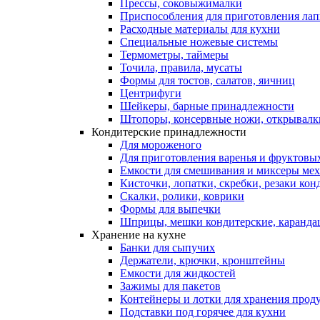
Прессы, соковыжималки
Приспособления для приготовления лап
Расходные материалы для кухни
Специальные ножевые системы
Термометры, таймеры
Точила, правила, мусаты
Формы для тостов, салатов, яичниц
Центрифуги
Шейкеры, барные принадлежности
Штопоры, консервные ножи, открывалк
Кондитерские принадлежности
Для мороженого
Для приготовления варенья и фруктовы
Емкости для смешивания и миксеры меха
Кисточки, лопатки, скребки, резаки кон
Скалки, ролики, коврики
Формы для выпечки
Шприцы, мешки кондитерские, карандаш
Хранение на кухне
Банки для сыпучих
Держатели, крючки, кронштейны
Емкости для жидкостей
Зажимы для пакетов
Контейнеры и лотки для хранения прод
Подставки под горячее для кухни