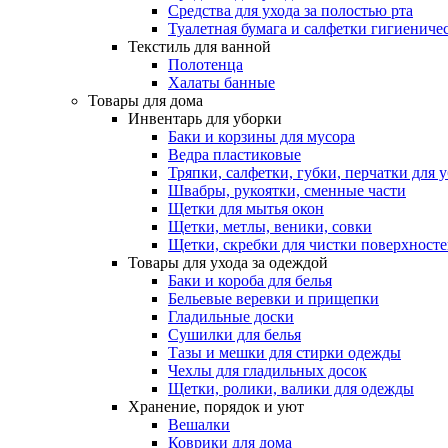
Средства для ухода за полостью рта
Туалетная бумага и салфетки гигиениче
Текстиль для ванной
Полотенца
Халаты банные
Товары для дома
Инвентарь для уборки
Баки и корзины для мусора
Ведра пластиковые
Тряпки, салфетки, губки, перчатки для 
Швабры, рукоятки, сменные части
Щетки для мытья окон
Щетки, метлы, веники, совки
Щетки, скребки для чистки поверхност
Товары для ухода за одеждой
Баки и короба для белья
Бельевые веревки и прищепки
Гладильные доски
Сушилки для белья
Тазы и мешки для стирки одежды
Чехлы для гладильных досок
Щетки, ролики, валики для одежды
Хранение, порядок и уют
Вешалки
Коврики для дома