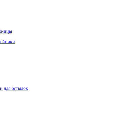
ебницы
фейники
ки для бутылок