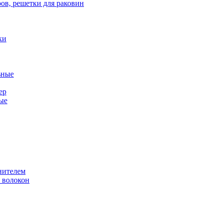
ов, решетки для раковин
ки
ьные
ер
ые
нителем
 волокон