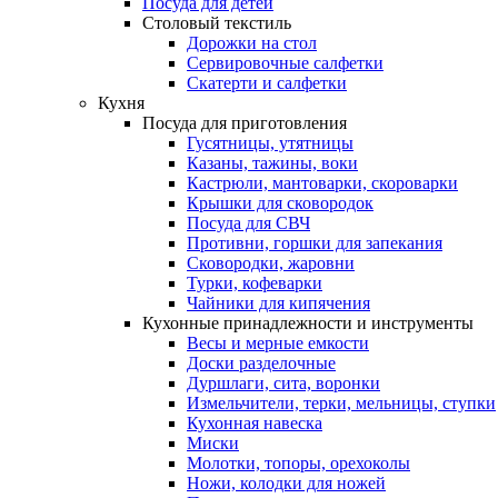
Посуда для детей
Столовый текстиль
Дорожки на стол
Сервировочные салфетки
Скатерти и салфетки
Кухня
Посуда для приготовления
Гусятницы, утятницы
Казаны, тажины, воки
Кастрюли, мантоварки, скороварки
Крышки для сковородок
Посуда для СВЧ
Противни, горшки для запекания
Сковородки, жаровни
Турки, кофеварки
Чайники для кипячения
Кухонные принадлежности и инструменты
Весы и мерные емкости
Доски разделочные
Дуршлаги, сита, воронки
Измельчители, терки, мельницы, ступки
Кухонная навеска
Миски
Молотки, топоры, орехоколы
Ножи, колодки для ножей