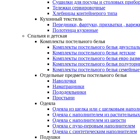
Сушилки для посуды и столовых прибор
Тележки сервировочные
Хлебницы контейнерого типа
Кухонный текстиль
Передники, фартуки, прихватки , вареж
Полотенца кухонные
Спальня и детская
Комплекты постельного белья
Комплекты постельного белья двухспал
Комплекты постельного белья детские
Комплекты постельного белья евро разм
Комплекты постельного белья полуторн
Комплекты постельного белья семейные
Отдельные предметы постельного белья
Наволочки
Наматрацники
Пододеяльники
Простыни
Одеяла
Одеяла из шелка или с шелковым напол
Одеяла с наполнителем из растительных
Одеяла с наполнителем из шерсти
Одеяла с пухо-перовым наполнителем
Одеяла с синтетическим наполнителем
Подушки