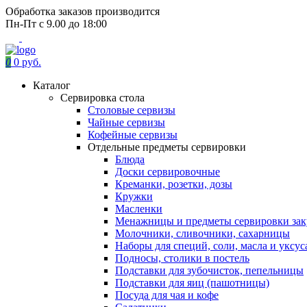
Обработка заказов производится
Пн-Пт с 9.00 до 18:00
0
0 руб.
Каталог
Сервировка стола
Столовые сервизы
Чайные сервизы
Кофейные сервизы
Отдельные предметы сервировки
Блюда
Доски сервировочные
Креманки, розетки, дозы
Кружки
Масленки
Менажницы и предметы сервировки зак
Молочники, сливочники, сахарницы
Наборы для специй, соли, масла и уксус
Подносы, столики в постель
Подставки для зубочисток, пепельницы
Подставки для яиц (пашотницы)
Посуда для чая и кофе