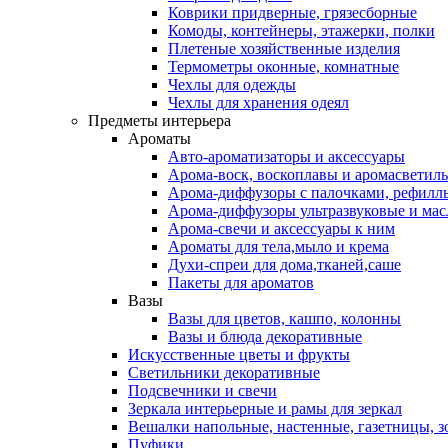
Коврики придверные, грязесборные
Комоды, контейнеры, этажерки, полки
Плетеные хозяйственные изделия
Термометры оконные, комнатные
Чехлы для одежды
Чехлы для хранения одеял
Предметы интерьера
Ароматы
Авто-ароматизаторы и аксессуары
Арома-воск, воскоплавы и аромасветил
Арома-диффузоры с палочками, рефилл
Арома-диффузоры ультразвуковые и мас
Арома-свечи и аксессуары к ним
Ароматы для тела,мыло и крема
Духи-спреи для дома,тканей,саше
Пакеты для ароматов
Вазы
Вазы для цветов, кашпо, колонны
Вазы и блюда декоративные
Искусственные цветы и фрукты
Светильники декоративные
Подсвечники и свечи
Зеркала интерьерные и рамы для зеркал
Вешалки напольные, настенные, газетницы, 
Пуфики