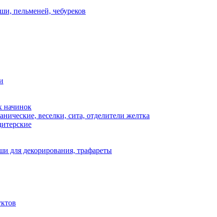
ши, пельменей, чебуреков
и
х начинок
нические, веселки, сита, отделители желтка
дитерские
и для декорирования, трафареты
уктов