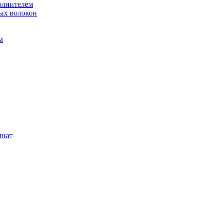
олнителем
ых волокон
м
мнат