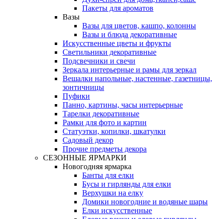
Пакеты для ароматов
Вазы
Вазы для цветов, кашпо, колонны
Вазы и блюда декоративные
Искусственные цветы и фрукты
Светильники декоративные
Подсвечники и свечи
Зеркала интерьерные и рамы для зеркал
Вешалки напольные, настенные, газетницы,
зонтичницы
Пуфики
Панно, картины, часы интерьерные
Тарелки декоративные
Рамки для фото и картин
Статуэтки, копилки, шкатулки
Садовый декор
Прочие предметы декора
СЕЗОННЫЕ ЯРМАРКИ
Новогодняя ярмарка
Банты для елки
Бусы и гирлянды для елки
Верхушки на елку
Домики новогодние и водяные шары
Елки искусственные