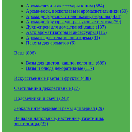
Арома-свечи и аксессуары к ним (584)
Арома-воск, воскоплавы и аромасветильники (60)
Арома-диффузоры с палочками, рефиллы (424)
Арома-диффузоры ультразвуковые и масла (59)
Духи-спреи для дома,тканей,саше (137)
Авто-ароматизаторы и аксессуары (115)
Ароматы для тела,мыло и крема (91)
Пакеты для ароматов (6)
Вазы (806)
Вазы для цветов, кашпо, колонны (689)
Вазы и блюда декоративные (117)
Искусственные цветы и фрукты (488)
Светильники декоративные (27)
Подсвечники и свечи (243)
Зеркала интерьерные и рамы для зеркал (29)
Вешалки напольные, настенные, газетницы,
зонтичницы (37)