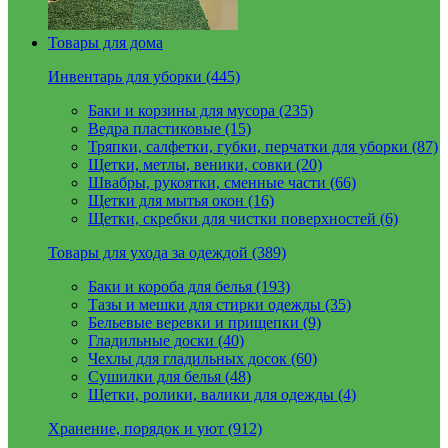
Товары для дома
Инвентарь для уборки (445)
Баки и корзины для мусора (235)
Ведра пластиковые (15)
Тряпки, салфетки, губки, перчатки для уборки (87)
Щетки, метлы, веники, совки (20)
Швабры, рукоятки, сменные части (66)
Щетки для мытья окон (16)
Щетки, скребки для чистки поверхностей (6)
Товары для ухода за одеждой (389)
Баки и короба для белья (193)
Тазы и мешки для стирки одежды (35)
Бельевые веревки и прищепки (9)
Гладильные доски (40)
Чехлы для гладильных досок (60)
Сушилки для белья (48)
Щетки, ролики, валики для одежды (4)
Хранение, порядок и уют (912)