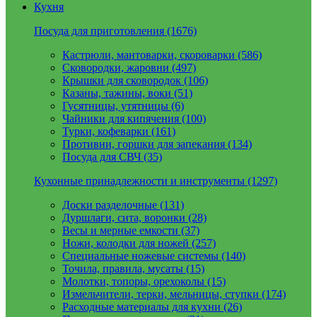
Кухня
Посуда для приготовления (1676)
Кастрюли, мантоварки, скороварки (586)
Сковородки, жаровни (497)
Крышки для сковородок (106)
Казаны, тажины, воки (51)
Гусятницы, утятницы (6)
Чайники для кипячения (100)
Турки, кофеварки (161)
Противни, горшки для запекания (134)
Посуда для СВЧ (35)
Кухонные принадлежности и инструменты (1297)
Доски разделочные (131)
Дуршлаги, сита, воронки (28)
Весы и мерные емкости (37)
Ножи, колодки для ножей (257)
Специальные ножевые системы (140)
Точила, правила, мусаты (15)
Молотки, топоры, орехоколы (15)
Измельчители, терки, мельницы, ступки (174)
Расходные материалы для кухни (26)