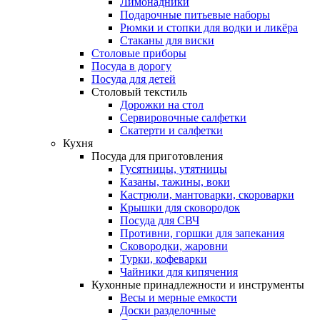
Лимонадники
Подарочные питьевые наборы
Рюмки и стопки для водки и ликёра
Стаканы для виски
Столовые приборы
Посуда в дорогу
Посуда для детей
Столовый текстиль
Дорожки на стол
Сервировочные салфетки
Скатерти и салфетки
Кухня
Посуда для приготовления
Гусятницы, утятницы
Казаны, тажины, воки
Кастрюли, мантоварки, скороварки
Крышки для сковородок
Посуда для СВЧ
Противни, горшки для запекания
Сковородки, жаровни
Турки, кофеварки
Чайники для кипячения
Кухонные принадлежности и инструменты
Весы и мерные емкости
Доски разделочные