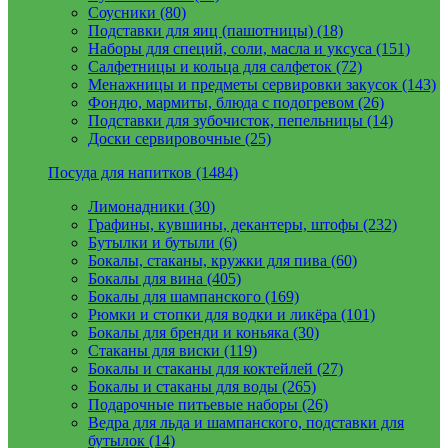
Соусники (80)
Подставки для яиц (пашотницы) (18)
Наборы для специй, соли, масла и уксуса (151)
Салфетницы и кольца для салфеток (72)
Менажницы и предметы сервировки закусок (143)
Фондю, мармиты, блюда с подогревом (26)
Подставки для зубочисток, пепельницы (14)
Доски сервировочные (25)
Посуда для напитков (1484)
Лимонадники (30)
Графины, кувшины, декантеры, штофы (232)
Бутылки и бутыли (6)
Бокалы, стаканы, кружки для пива (60)
Бокалы для вина (405)
Бокалы для шампанского (169)
Рюмки и стопки для водки и ликёра (101)
Бокалы для бренди и коньяка (30)
Стаканы для виски (119)
Бокалы и стаканы для коктейлей (27)
Бокалы и стаканы для воды (265)
Подарочные питьевые наборы (26)
Ведра для льда и шампанского, подставки для
бутылок (14)