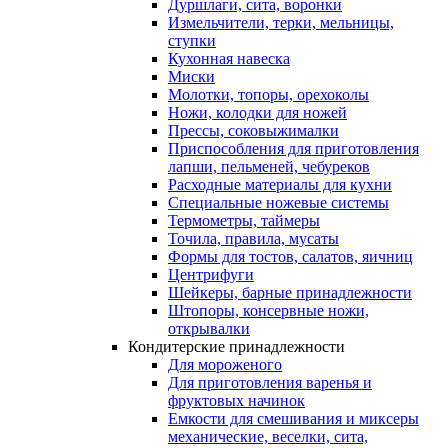
Дуршлаги, сита, воронки
Измельчители, терки, мельницы,
ступки
Кухонная навеска
Миски
Молотки, топоры, орехоколы
Ножи, колодки для ножей
Прессы, соковыжималки
Приспособления для приготовления
лапши, пельменей, чебуреков
Расходные материалы для кухни
Специальные ножевые системы
Термометры, таймеры
Точила, правила, мусаты
Формы для тостов, салатов, яичниц
Центрифуги
Шейкеры, барные принадлежности
Штопоры, консервные ножи,
открывалки
Кондитерские принадлежности
Для мороженого
Для приготовления варенья и
фруктовых начинок
Емкости для смешивания и миксеры
механические, веселки, сита,