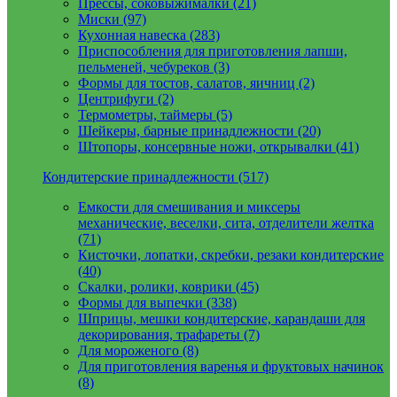
Прессы, соковыжималки (21)
Миски (97)
Кухонная навеска (283)
Приспособления для приготовления лапши,
пельменей, чебуреков (3)
Формы для тостов, салатов, яичниц (2)
Центрифуги (2)
Термометры, таймеры (5)
Шейкеры, барные принадлежности (20)
Штопоры, консервные ножи, открывалки (41)
Кондитерские принадлежности (517)
Емкости для смешивания и миксеры
механические, веселки, сита, отделители желтка
(71)
Кисточки, лопатки, скребки, резаки кондитерские
(40)
Скалки, ролики, коврики (45)
Формы для выпечки (338)
Шприцы, мешки кондитерские, карандаши для
декорирования, трафареты (7)
Для мороженого (8)
Для приготовления варенья и фруктовых начинок
(8)