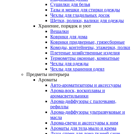
Сушилки для белья
Тазы и мешки для стирки одежды
Чехлы для гладильных досок
Щетки, ролики, валики для одежды
Хранение, порядок и уют
Вешалки
Коврики для дома
Коврики придверные, грязесборные
Комоды, контейнеры, этажерки, полки
Плетеные хозяйственные изделия
Термометры оконные, комнатные
Чехлы для одежды
Чехлы для хранения одеял
Предметы интерьера
Ароматы
Авто-ароматизаторы и аксессуары
Арома-воск, воскоплавы и
аромасветильники
Арома-диффузоры с палочками,
рефиллы
Арома-диффузоры ультразвуковые и
масла
Арома-свечи и аксессуары к ним
Ароматы для тела,мыло и крема
Духи-спреи для дома,тканей,саше