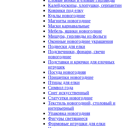
Еловые венки и еловые гирлянды
Калейдоскопы, хлопушки, серпантин
Коврики под елку
Куклы новогодние
Магниты новогодние
Маски карнавальные
Мебель, ящики новогодние
Мишура, гирлянды из фольги
Оконные новогодние украшения
Подвески для елки
Подсвечники, фонари, свечи
новогодние
Подставки и крючки для елочных
игрушек
Посуда новогодняя
Прищепки новогодние
Птицы для елки
Символ года
Снег искусственный
Статуэтки новогодние
Текстиль новогодний, столовый и
интерьерный
Упаковка новогодняя
Фигуры светящиеся
Формовые игрушки для елки