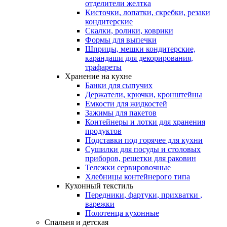
отделители желтка
Кисточки, лопатки, скребки, резаки
кондитерские
Скалки, ролики, коврики
Формы для выпечки
Шприцы, мешки кондитерские,
карандаши для декорирования,
трафареты
Хранение на кухне
Банки для сыпучих
Держатели, крючки, кронштейны
Емкости для жидкостей
Зажимы для пакетов
Контейнеры и лотки для хранения
продуктов
Подставки под горячее для кухни
Сушилки для посуды и столовых
приборов, решетки для раковин
Тележки сервировочные
Хлебницы контейнерого типа
Кухонный текстиль
Передники, фартуки, прихватки ,
варежки
Полотенца кухонные
Спальня и детская