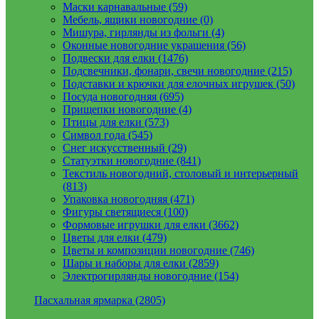
Маски карнавальные (59)
Мебель, ящики новогодние (0)
Мишура, гирлянды из фольги (4)
Оконные новогодние украшения (56)
Подвески для елки (1476)
Подсвечники, фонари, свечи новогодние (215)
Подставки и крючки для елочных игрушек (50)
Посуда новогодняя (695)
Прищепки новогодние (4)
Птицы для елки (573)
Символ года (545)
Снег искусственный (29)
Статуэтки новогодние (841)
Текстиль новогодний, столовый и интерьерный
(813)
Упаковка новогодняя (471)
Фигуры светящиеся (100)
Формовые игрушки для елки (3662)
Цветы для елки (479)
Цветы и композиции новогодние (746)
Шары и наборы для елки (2859)
Электрогирлянды новогодние (154)
Пасхальная ярмарка (2805)