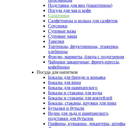
пепельницы
Подставки для яиц (пашотницы)
Посуда для чая и кофе
Салатники
Салфетницы и кольца для салфеток
Соусники
Суповые вазы
Суповые чаши
Тарелки
Тортницы, фруктовницы, этажерки,
хлебницы
Фондю, мармиты, блюда с подогревом
Чайники заварочные, френч-прессы,
кофейники
Посуда для напитков
Бокалы для бренди и коньяка
Бокалы для вина
Бокалы для шампанского
Бокалы и стаканы для воды
Бокалы и стаканы для коктейлей
Бокалы, стаканы, кружки для пива
Бутылки и бутыли
Ведра для льда и шампанского,
подставки для бутылок
Графины, кувшины, декантеры, штофы