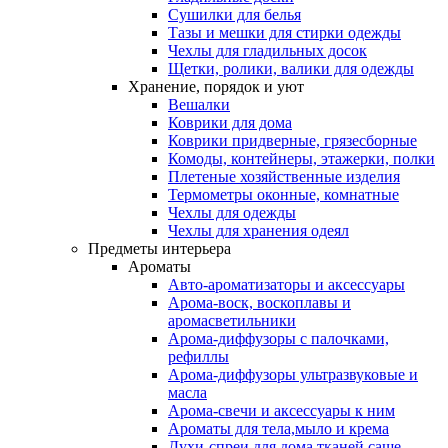
Сушилки для белья
Тазы и мешки для стирки одежды
Чехлы для гладильных досок
Щетки, ролики, валики для одежды
Хранение, порядок и уют
Вешалки
Коврики для дома
Коврики придверные, грязесборные
Комоды, контейнеры, этажерки, полки
Плетеные хозяйственные изделия
Термометры оконные, комнатные
Чехлы для одежды
Чехлы для хранения одеял
Предметы интерьера
Ароматы
Авто-ароматизаторы и аксессуары
Арома-воск, воскоплавы и
аромасветильники
Арома-диффузоры с палочками,
рефиллы
Арома-диффузоры ультразвуковые и
масла
Арома-свечи и аксессуары к ним
Ароматы для тела,мыло и крема
Духи-спреи для дома,тканей,саше