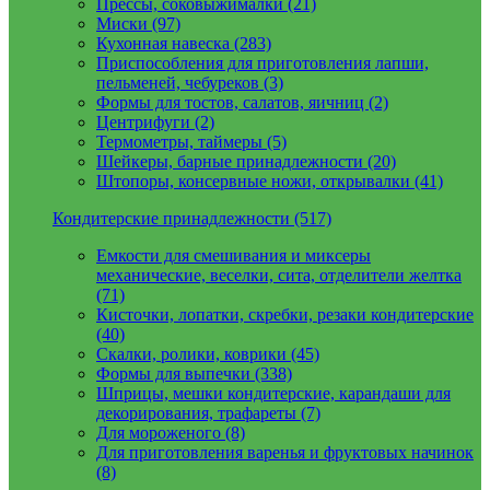
Прессы, соковыжималки (21)
Миски (97)
Кухонная навеска (283)
Приспособления для приготовления лапши,
пельменей, чебуреков (3)
Формы для тостов, салатов, яичниц (2)
Центрифуги (2)
Термометры, таймеры (5)
Шейкеры, барные принадлежности (20)
Штопоры, консервные ножи, открывалки (41)
Кондитерские принадлежности (517)
Емкости для смешивания и миксеры
механические, веселки, сита, отделители желтка
(71)
Кисточки, лопатки, скребки, резаки кондитерские
(40)
Скалки, ролики, коврики (45)
Формы для выпечки (338)
Шприцы, мешки кондитерские, карандаши для
декорирования, трафареты (7)
Для мороженого (8)
Для приготовления варенья и фруктовых начинок
(8)