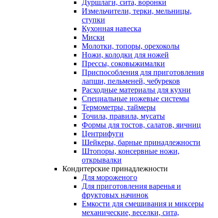
Дуршлаги, сита, воронки
Измельчители, терки, мельницы,
ступки
Кухонная навеска
Миски
Молотки, топоры, орехоколы
Ножи, колодки для ножей
Прессы, соковыжималки
Приспособления для приготовления
лапши, пельменей, чебуреков
Расходные материалы для кухни
Специальные ножевые системы
Термометры, таймеры
Точила, правила, мусаты
Формы для тостов, салатов, яичниц
Центрифуги
Шейкеры, барные принадлежности
Штопоры, консервные ножи,
открывалки
Кондитерские принадлежности
Для мороженого
Для приготовления варенья и
фруктовых начинок
Емкости для смешивания и миксеры
механические, веселки, сита,