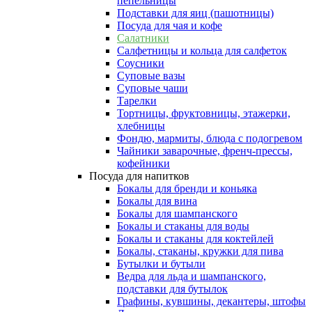
пепельницы
Подставки для яиц (пашотницы)
Посуда для чая и кофе
Салатники
Салфетницы и кольца для салфеток
Соусники
Суповые вазы
Суповые чаши
Тарелки
Тортницы, фруктовницы, этажерки,
хлебницы
Фондю, мармиты, блюда с подогревом
Чайники заварочные, френч-прессы,
кофейники
Посуда для напитков
Бокалы для бренди и коньяка
Бокалы для вина
Бокалы для шампанского
Бокалы и стаканы для воды
Бокалы и стаканы для коктейлей
Бокалы, стаканы, кружки для пива
Бутылки и бутыли
Ведра для льда и шампанского,
подставки для бутылок
Графины, кувшины, декантеры, штофы