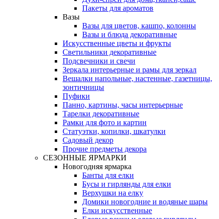
Пакеты для ароматов
Вазы
Вазы для цветов, кашпо, колонны
Вазы и блюда декоративные
Искусственные цветы и фрукты
Светильники декоративные
Подсвечники и свечи
Зеркала интерьерные и рамы для зеркал
Вешалки напольные, настенные, газетницы,
зонтичницы
Пуфики
Панно, картины, часы интерьерные
Тарелки декоративные
Рамки для фото и картин
Статуэтки, копилки, шкатулки
Садовый декор
Прочие предметы декора
СЕЗОННЫЕ ЯРМАРКИ
Новогодняя ярмарка
Банты для елки
Бусы и гирлянды для елки
Верхушки на елку
Домики новогодние и водяные шары
Елки искусственные