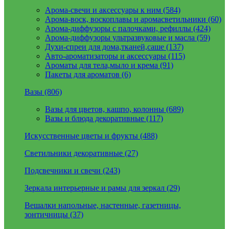
Арома-свечи и аксессуары к ним (584)
Арома-воск, воскоплавы и аромасветильники (60)
Арома-диффузоры с палочками, рефиллы (424)
Арома-диффузоры ультразвуковые и масла (59)
Духи-спреи для дома,тканей,саше (137)
Авто-ароматизаторы и аксессуары (115)
Ароматы для тела,мыло и крема (91)
Пакеты для ароматов (6)
Вазы (806)
Вазы для цветов, кашпо, колонны (689)
Вазы и блюда декоративные (117)
Искусственные цветы и фрукты (488)
Светильники декоративные (27)
Подсвечники и свечи (243)
Зеркала интерьерные и рамы для зеркал (29)
Вешалки напольные, настенные, газетницы,
зонтичницы (37)