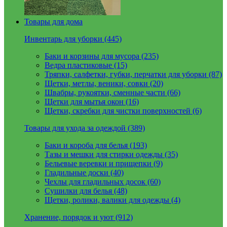
Товары для дома
Инвентарь для уборки (445)
Баки и корзины для мусора (235)
Ведра пластиковые (15)
Тряпки, салфетки, губки, перчатки для уборки (87)
Щетки, метлы, веники, совки (20)
Швабры, рукоятки, сменные части (66)
Щетки для мытья окон (16)
Щетки, скребки для чистки поверхностей (6)
Товары для ухода за одеждой (389)
Баки и короба для белья (193)
Тазы и мешки для стирки одежды (35)
Бельевые веревки и прищепки (9)
Гладильные доски (40)
Чехлы для гладильных досок (60)
Сушилки для белья (48)
Щетки, ролики, валики для одежды (4)
Хранение, порядок и уют (912)