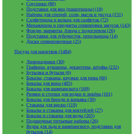
Соусники (80)
Подставки для яиц (пашотницы) (18)
Наборы для специй, соли, масла и уксуса (151)
Салфетницы и кольца для салфеток (72)
Менажницы и предметы сервировки закусок (143)
Фондю, мармиты, блюда с подогревом (26)
Подставки для зубочисток, пепельницы (14)
Доски сервировочные (25)
Посуда для напитков (1484)
Лимонадники (30)
Графины, кувшины, декантеры, штофы (232)
Бутылки и бутыли (6)
Бокалы, стаканы, кружки для пива (60)
Бокалы для вина (405)
Бокалы для шампанского (169)
Рюмки и стопки для водки и ликёра (101)
Бокалы для бренди и коньяка (30)
Стаканы для виски (119)
Бокалы и стаканы для коктейлей (27)
Бокалы и стаканы для воды (265)
Подарочные питьевые наборы (26)
Ведра для льда и шампанского, подставки для
бутылок (14)