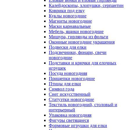
Еловые венки и еловые гирлянды
Калейдоскопы, хлопушки, серпантин
Коврики под елку
Куклы новогодние
Магниты новогодние
Маски карнавальные
Мебель, ящики новогодние
Мишура, гирлянды из фольги
Оконные новогодние украшения
Подвески для елки
Подсвечники, фонари, свечи
новогодние
Подставки и крючки для елочных
игрушек
Посуда новогодняя
Прищепки новогодние
Птицы для елки
Символ года
Снег искусственный
Статуэтки новогодние
Текстиль новогодний, столовый и
интерьерный
Упаковка новогодняя
Фигуры светящиеся
Формовые игрушки для елки