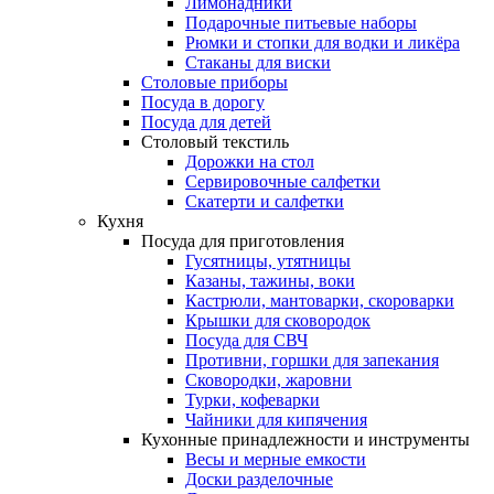
Лимонадники
Подарочные питьевые наборы
Рюмки и стопки для водки и ликёра
Стаканы для виски
Столовые приборы
Посуда в дорогу
Посуда для детей
Столовый текстиль
Дорожки на стол
Сервировочные салфетки
Скатерти и салфетки
Кухня
Посуда для приготовления
Гусятницы, утятницы
Казаны, тажины, воки
Кастрюли, мантоварки, скороварки
Крышки для сковородок
Посуда для СВЧ
Противни, горшки для запекания
Сковородки, жаровни
Турки, кофеварки
Чайники для кипячения
Кухонные принадлежности и инструменты
Весы и мерные емкости
Доски разделочные