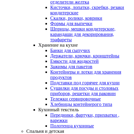
отделители желтка
Кисточки, лопатки, скребки, резаки
кондитерские
Скалки, ролики, коврики
Формы для выпечки
Шприцы, мешки кондитерские,
карандаши для декорирования,
трафареты
Хранение на кухне
Банки для сыпучих
Держатели, крючки, кронштейны
Емкости для жидкостей
Зажимы для пакетов
Контейнеры и лотки для хранения
продуктов
Подставки под горячее для кухни
Сушилки для посуды и столовых
приборов, решетки для раковин
Тележки сервировочные
Хлебницы контейнерого типа
Кухонный текстиль
Передники, фартуки, прихватки ,
варежки
Полотенца кухонные
Спальня и детская