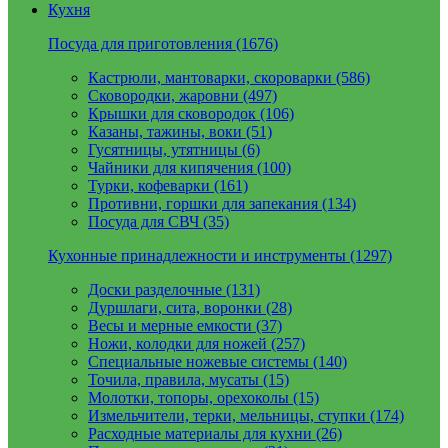
Кухня
Посуда для приготовления (1676)
Кастрюли, мантоварки, скороварки (586)
Сковородки, жаровни (497)
Крышки для сковородок (106)
Казаны, тажины, воки (51)
Гусятницы, утятницы (6)
Чайники для кипячения (100)
Турки, кофеварки (161)
Противни, горшки для запекания (134)
Посуда для СВЧ (35)
Кухонные принадлежности и инструменты (1297)
Доски разделочные (131)
Дуршлаги, сита, воронки (28)
Весы и мерные емкости (37)
Ножи, колодки для ножей (257)
Специальные ножевые системы (140)
Точила, правила, мусаты (15)
Молотки, топоры, орехоколы (15)
Измельчители, терки, мельницы, ступки (174)
Расходные материалы для кухни (26)