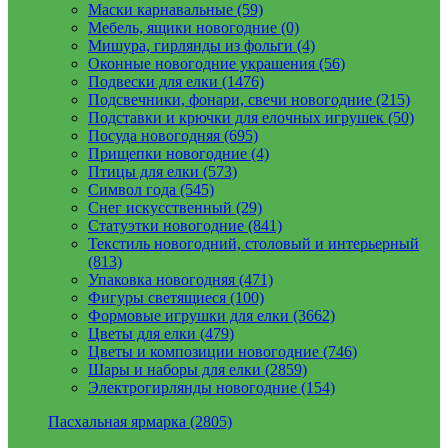
Маски карнавальные (59)
Мебель, ящики новогодние (0)
Мишура, гирлянды из фольги (4)
Оконные новогодние украшения (56)
Подвески для елки (1476)
Подсвечники, фонари, свечи новогодние (215)
Подставки и крючки для елочных игрушек (50)
Посуда новогодняя (695)
Прищепки новогодние (4)
Птицы для елки (573)
Символ года (545)
Снег искусственный (29)
Статуэтки новогодние (841)
Текстиль новогодний, столовый и интерьерный
(813)
Упаковка новогодняя (471)
Фигуры светящиеся (100)
Формовые игрушки для елки (3662)
Цветы для елки (479)
Цветы и композиции новогодние (746)
Шары и наборы для елки (2859)
Электрогирлянды новогодние (154)
Пасхальная ярмарка (2805)