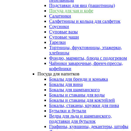
пепельницы
Подставки для яиц (пашотницы)
Посуда для чая и кофе
Салатники
Салфетницы и кольца для салфеток
Соусники
Суповые вазы
Суповые чаши
Тарелки
Тортницы, фруктовницы, этажерки,
хлебницы
Фондю, мармиты, блюда с подогревом
Чайники заварочные, френч-прессы,
кофейники
Посуда для напитков
Бокалы для бренди и коньяка
Бокалы для вина
Бокалы для шампанского
Бокалы и стаканы для воды
Бокалы и стаканы для коктейлей
Бокалы, стаканы, кружки для пива
Бутылки и бутыли
Ведра для льда и шампанского,
подставки для бутылок
Графины, кувшины, декантеры, штофы