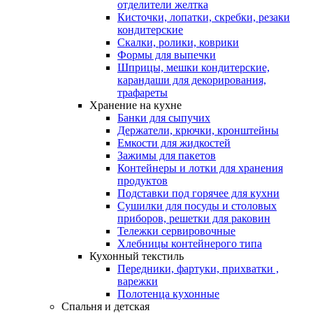
отделители желтка
Кисточки, лопатки, скребки, резаки
кондитерские
Скалки, ролики, коврики
Формы для выпечки
Шприцы, мешки кондитерские,
карандаши для декорирования,
трафареты
Хранение на кухне
Банки для сыпучих
Держатели, крючки, кронштейны
Емкости для жидкостей
Зажимы для пакетов
Контейнеры и лотки для хранения
продуктов
Подставки под горячее для кухни
Сушилки для посуды и столовых
приборов, решетки для раковин
Тележки сервировочные
Хлебницы контейнерого типа
Кухонный текстиль
Передники, фартуки, прихватки ,
варежки
Полотенца кухонные
Спальня и детская