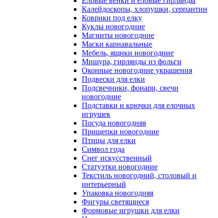
Еловые венки и еловые гирлянды
Калейдоскопы, хлопушки, серпантин
Коврики под елку
Куклы новогодние
Магниты новогодние
Маски карнавальные
Мебель, ящики новогодние
Мишура, гирлянды из фольги
Оконные новогодние украшения
Подвески для елки
Подсвечники, фонари, свечи
новогодние
Подставки и крючки для елочных
игрушек
Посуда новогодняя
Прищепки новогодние
Птицы для елки
Символ года
Снег искусственный
Статуэтки новогодние
Текстиль новогодний, столовый и
интерьерный
Упаковка новогодняя
Фигуры светящиеся
Формовые игрушки для елки