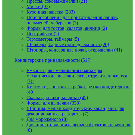
Прессы, соковыжималки (21)
Миски (97)
Кухонная навеска (283)
Приспособления для приготовления лапши,
пельменей, чебуреков (3)
Формы для тостов, салатов, яичниц (2)
Центрифуги (2)
Термометры, таймеры (5)
Шейкеры, барные принадлежности (20)
Штопоры, консервные ножи, открывалки (41)
Кондитерские принадлежности (517)
Емкости для смешивания и миксеры
механические, веселки, сита, отделители желтка
(71)
Кисточки, лопатки, скребки, резаки кондитерские
(40)
Скалки, ролики, коврики (45)
Формы для выпечки (338)
Шприцы, мешки кондитерские, карандаши для
декорирования, трафареты (7)
Для мороженого (8)
Для приготовления варенья и фруктовых начинок
(8)