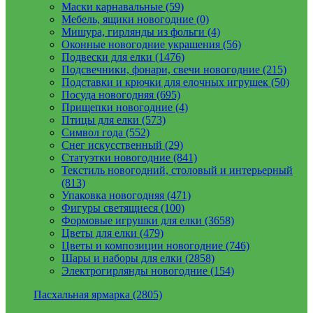
Маски карнавальные (59)
Мебель, ящики новогодние (0)
Мишура, гирлянды из фольги (4)
Оконные новогодние украшения (56)
Подвески для елки (1476)
Подсвечники, фонари, свечи новогодние (215)
Подставки и крючки для елочных игрушек (50)
Посуда новогодняя (695)
Прищепки новогодние (4)
Птицы для елки (573)
Символ года (552)
Снег искусственный (29)
Статуэтки новогодние (841)
Текстиль новогодний, столовый и интерьерный
(813)
Упаковка новогодняя (471)
Фигуры светящиеся (100)
Формовые игрушки для елки (3658)
Цветы для елки (479)
Цветы и композиции новогодние (746)
Шары и наборы для елки (2858)
Электрогирлянды новогодние (154)
Пасхальная ярмарка (2805)