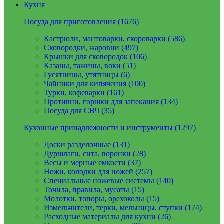
Кухня
Посуда для приготовления (1676)
Кастрюли, мантоварки, скороварки (586)
Сковородки, жаровни (497)
Крышки для сковородок (106)
Казаны, тажины, воки (51)
Гусятницы, утятницы (6)
Чайники для кипячения (100)
Турки, кофеварки (161)
Противни, горшки для запекания (134)
Посуда для СВЧ (35)
Кухонные принадлежности и инструменты (1297)
Доски разделочные (131)
Дуршлаги, сита, воронки (28)
Весы и мерные емкости (37)
Ножи, колодки для ножей (257)
Специальные ножевые системы (140)
Точила, правила, мусаты (15)
Молотки, топоры, орехоколы (15)
Измельчители, терки, мельницы, ступки (174)
Расходные материалы для кухни (26)