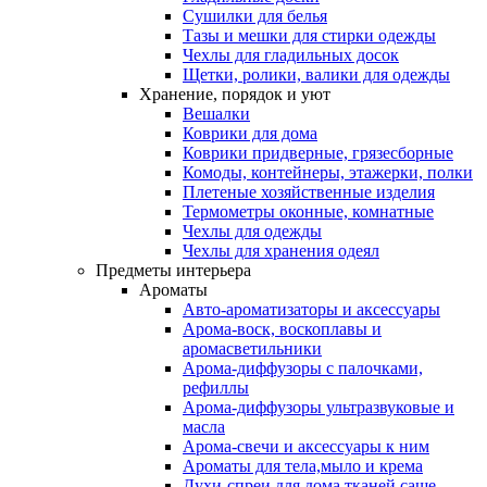
Сушилки для белья
Тазы и мешки для стирки одежды
Чехлы для гладильных досок
Щетки, ролики, валики для одежды
Хранение, порядок и уют
Вешалки
Коврики для дома
Коврики придверные, грязесборные
Комоды, контейнеры, этажерки, полки
Плетеные хозяйственные изделия
Термометры оконные, комнатные
Чехлы для одежды
Чехлы для хранения одеял
Предметы интерьера
Ароматы
Авто-ароматизаторы и аксессуары
Арома-воск, воскоплавы и
аромасветильники
Арома-диффузоры с палочками,
рефиллы
Арома-диффузоры ультразвуковые и
масла
Арома-свечи и аксессуары к ним
Ароматы для тела,мыло и крема
Духи-спреи для дома,тканей,саше