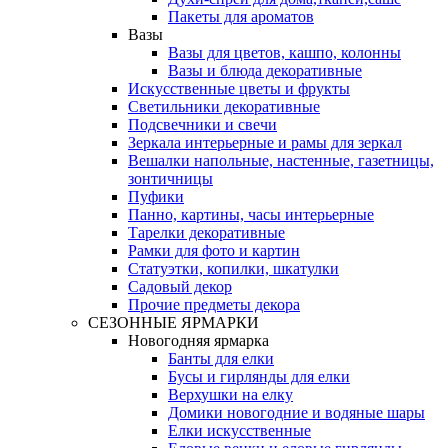
Пакеты для ароматов
Вазы
Вазы для цветов, кашпо, колонны
Вазы и блюда декоративные
Искусственные цветы и фрукты
Светильники декоративные
Подсвечники и свечи
Зеркала интерьерные и рамы для зеркал
Вешалки напольные, настенные, газетницы,
зонтичницы
Пуфики
Панно, картины, часы интерьерные
Тарелки декоративные
Рамки для фото и картин
Статуэтки, копилки, шкатулки
Садовый декор
Прочие предметы декора
СЕЗОННЫЕ ЯРМАРКИ
Новогодняя ярмарка
Банты для елки
Бусы и гирлянды для елки
Верхушки на елку
Домики новогодние и водяные шары
Елки искусственные