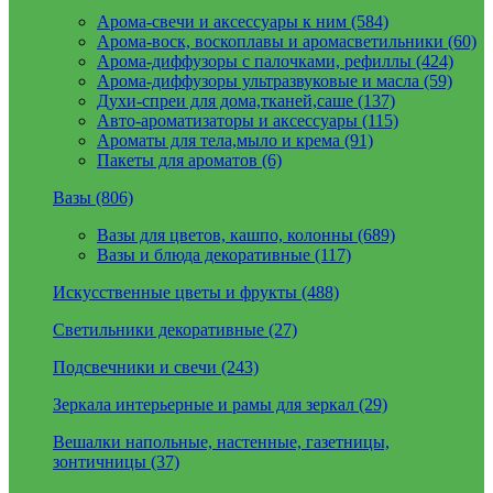
Арома-свечи и аксессуары к ним (584)
Арома-воск, воскоплавы и аромасветильники (60)
Арома-диффузоры с палочками, рефиллы (424)
Арома-диффузоры ультразвуковые и масла (59)
Духи-спреи для дома,тканей,саше (137)
Авто-ароматизаторы и аксессуары (115)
Ароматы для тела,мыло и крема (91)
Пакеты для ароматов (6)
Вазы (806)
Вазы для цветов, кашпо, колонны (689)
Вазы и блюда декоративные (117)
Искусственные цветы и фрукты (488)
Светильники декоративные (27)
Подсвечники и свечи (243)
Зеркала интерьерные и рамы для зеркал (29)
Вешалки напольные, настенные, газетницы,
зонтичницы (37)