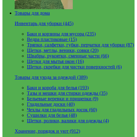
Товары для дома
Инвентарь для уборки (445)
Баки и корзины для мусора (235)
Ведра пластиковые (15)
Тряпки, салфетки, губки, перчатки для уборки (87)
Щетки, метлы, веники, совки (20)
Швабры, рукоятки, сменные части (66)
Щетки для мытья окон (16)
Щетки, скребки для чистки поверхностей (6)
Товары для ухода за одеждой (389)
Баки и короба для белья (193)
Тазы и мешки для стирки одежды (35)
Бельевые веревки и прищепки (9)
Гладильные доски (40)
Чехлы для гладильных досок (60)
Сушилки для белья (48)
Щетки, ролики, валики для одежды (4)
Хранение, порядок и уют (912)