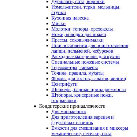
Дуршлаги, сита, воронки
Измельчители, терки, мельницы,
ступки
Кухонная навеска
Миски
Молотки, топоры, орехоколы
Ножи, колодки для ножей
Прессы, соковыжималки
Приспособления для приготовления
лапши, пельменей, чебуреков
Расходные материалы для кухни
Специальные ножевые системы
Термометры, таймеры
Точила, правила, мусаты
Формы для тостов, салатов, яичниц
Центрифуги
Шейкеры, барные принадлежности
Штопоры, консервные ножи,
открывалки
Кондитерские принадлежности
Для мороженого
Для приготовления варенья и
фруктовых начинок
Емкости для смешивания и миксеры
механические, веселки, сита,