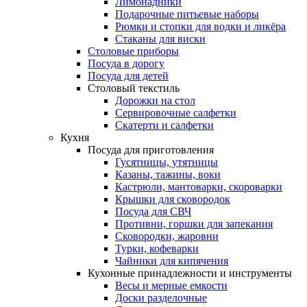
Лимонадники
Подарочные питьевые наборы
Рюмки и стопки для водки и ликёра
Стаканы для виски
Столовые приборы
Посуда в дорогу
Посуда для детей
Столовый текстиль
Дорожки на стол
Сервировочные салфетки
Скатерти и салфетки
Кухня
Посуда для приготовления
Гусятницы, утятницы
Казаны, тажины, воки
Кастрюли, мантоварки, скороварки
Крышки для сковородок
Посуда для СВЧ
Противни, горшки для запекания
Сковородки, жаровни
Турки, кофеварки
Чайники для кипячения
Кухонные принадлежности и инструменты
Весы и мерные емкости
Доски разделочные