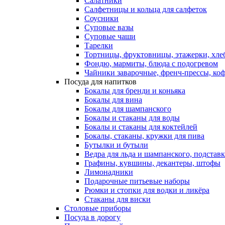
Салатники
Салфетницы и кольца для салфеток
Соусники
Суповые вазы
Суповые чаши
Тарелки
Тортницы, фруктовницы, этажерки, хл
Фондю, мармиты, блюда с подогревом
Чайники заварочные, френч-прессы, ко
Посуда для напитков
Бокалы для бренди и коньяка
Бокалы для вина
Бокалы для шампанского
Бокалы и стаканы для воды
Бокалы и стаканы для коктейлей
Бокалы, стаканы, кружки для пива
Бутылки и бутыли
Ведра для льда и шампанского, подстав
Графины, кувшины, декантеры, штофы
Лимонадники
Подарочные питьевые наборы
Рюмки и стопки для водки и ликёра
Стаканы для виски
Столовые приборы
Посуда в дорогу