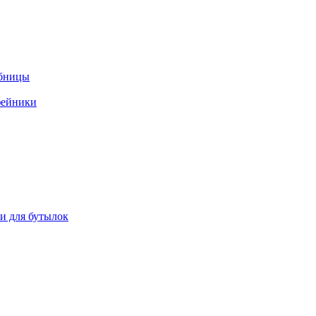
ебницы
фейники
ки для бутылок