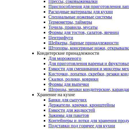
Прессы, соковыжималки
Приспособления для приготовления лап
Расходные материалы для кухни
Специальные ножевые системы
Термометры, таймеры
Точила, правила, мусаты
Формы для тостов, салатов, яичниц
Центрифуги
Шейкеры, барные принадлежности
Штопоры, консервные ножи, открывалк
Кондитерские принадлежности
Для мороженого
Для приготовления варенья и фруктовы
Емкости для смешивания и миксеры меха
Кисточки, лопатки, скребки, резаки кон
Скалки, ролики, коврики
Формы для выпечки
Шприцы, мешки кондитерские, карандаш
Хранение на кухне
Банки для сыпучих
Держатели, крючки, кронштейны
Емкости для жидкостей
Зажимы для пакетов
Контейнеры и лотки для хранения прод
Подставки под горячее для кухни