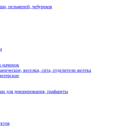
ши, пельменей, чебуреков
и
х начинок
нические, веселки, сита, отделители желтка
дитерские
и для декорирования, трафареты
уктов