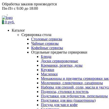
Обработка заказов производится
Пн-Пт с 9.00 до 18:00
0
0 руб.
Каталог
Сервировка стола
Столовые сервизы
Чайные сервизы
Кофейные сервизы
Отдельные предметы сервировки
Блюда
Доски сервировочные
Креманки, розетки, дозы
Кружки
Масленки
Менажницы и предметы сервировки зак
Молочники, сливочники, сахарницы
Наборы для специй, соли, масла и уксус
Подносы, столики в постель
Подставки для зубочисток, пепельницы
Подставки для яиц (пашотницы)
Посуда для чая и кофе