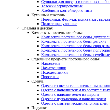
Сушилки для посуды и столовых прибор
Тележки сервировочные
Хлебницы контейнерого типа
Кухонный текстиль
Передники, фартуки, прихватки , вареж
Полотенца кухонные
Спальня и детская
Комплекты постельного белья
Комплекты постельного белья двухспал
Комплекты постельного белья детские
Комплекты постельного белья евро разм
Комплекты постельного белья полуторн
Комплекты постельного белья семейные
Отдельные предметы постельного белья
Наволочки
Наматрацники
Пододеяльники
Простыни
Одеяла
Одеяла из шелка или с шелковым напол
Одеяла с наполнителем из растительных
Одеяла с наполнителем из шерсти
Одеяла с пухо-перовым наполнителем
Одеяла с синтетическим наполнителем
Подушки