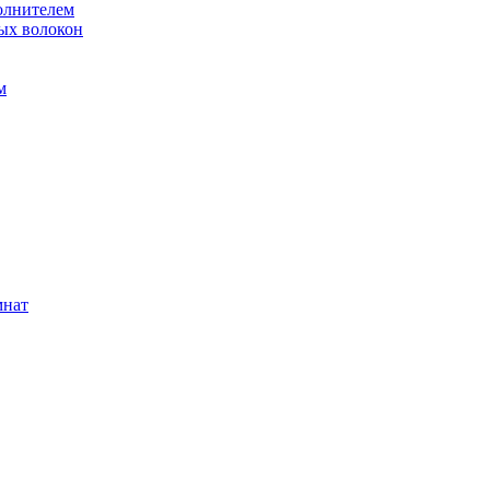
олнителем
ых волокон
м
мнат