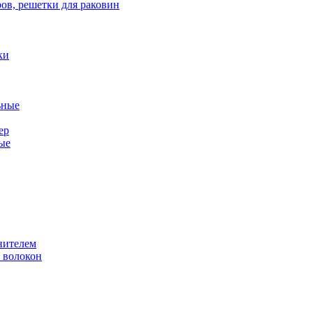
ов, решетки для раковин
ки
ьные
ер
ые
нителем
 волокон