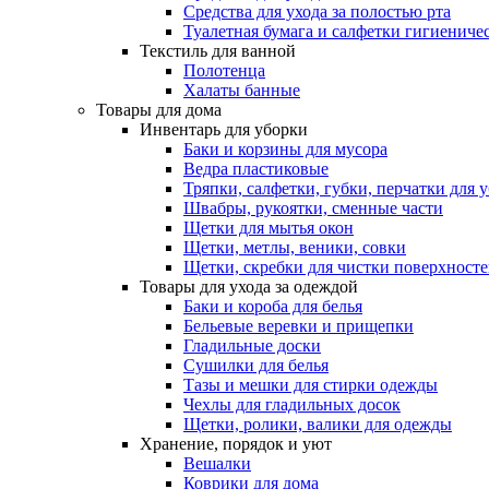
Средства для ухода за полостью рта
Туалетная бумага и салфетки гигиениче
Текстиль для ванной
Полотенца
Халаты банные
Товары для дома
Инвентарь для уборки
Баки и корзины для мусора
Ведра пластиковые
Тряпки, салфетки, губки, перчатки для 
Швабры, рукоятки, сменные части
Щетки для мытья окон
Щетки, метлы, веники, совки
Щетки, скребки для чистки поверхност
Товары для ухода за одеждой
Баки и короба для белья
Бельевые веревки и прищепки
Гладильные доски
Сушилки для белья
Тазы и мешки для стирки одежды
Чехлы для гладильных досок
Щетки, ролики, валики для одежды
Хранение, порядок и уют
Вешалки
Коврики для дома