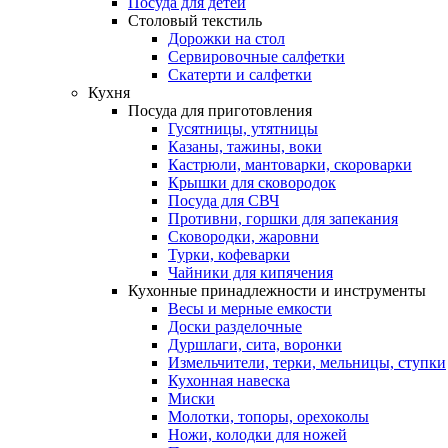
Посуда для детей
Столовый текстиль
Дорожки на стол
Сервировочные салфетки
Скатерти и салфетки
Кухня
Посуда для приготовления
Гусятницы, утятницы
Казаны, тажины, воки
Кастрюли, мантоварки, скороварки
Крышки для сковородок
Посуда для СВЧ
Противни, горшки для запекания
Сковородки, жаровни
Турки, кофеварки
Чайники для кипячения
Кухонные принадлежности и инструменты
Весы и мерные емкости
Доски разделочные
Дуршлаги, сита, воронки
Измельчители, терки, мельницы, ступки
Кухонная навеска
Миски
Молотки, топоры, орехоколы
Ножи, колодки для ножей