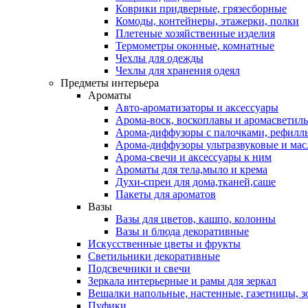
Коврики придверные, грязесборные
Комоды, контейнеры, этажерки, полки
Плетеные хозяйственные изделия
Термометры оконные, комнатные
Чехлы для одежды
Чехлы для хранения одеял
Предметы интерьера
Ароматы
Авто-ароматизаторы и аксессуары
Арома-воск, воскоплавы и аромасветил
Арома-диффузоры с палочками, рефилл
Арома-диффузоры ультразвуковые и мас
Арома-свечи и аксессуары к ним
Ароматы для тела,мыло и крема
Духи-спреи для дома,тканей,саше
Пакеты для ароматов
Вазы
Вазы для цветов, кашпо, колонны
Вазы и блюда декоративные
Искусственные цветы и фрукты
Светильники декоративные
Подсвечники и свечи
Зеркала интерьерные и рамы для зеркал
Вешалки напольные, настенные, газетницы, 
Пуфики