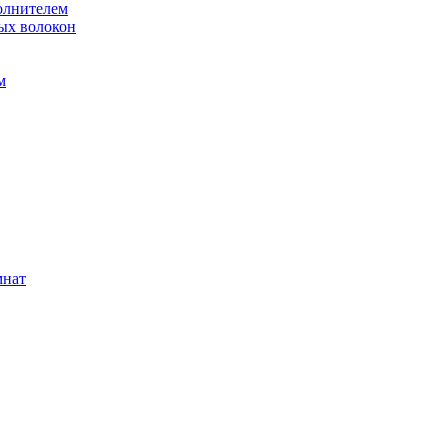
олнителем
ых волокон
м
мнат