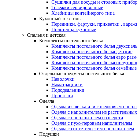
Сушилки для посуды и столовых прибор
Тележки сервировочные
Хлебницы контейнерого типа
Кухонный текстиль
Передники, фартуки, прихватки , вареж
Полотенца кухонные
Спальня и детская
Комплекты постельного белья
Комплекты постельного белья двухспал
Комплекты постельного белья детские
Комплекты постельного белья евро разм
Комплекты постельного белья полуторн
Комплекты постельного белья семейные
Отдельные предметы постельного белья
Наволочки
Наматрацники
Пододеяльники
Простыни
Одеяла
Одеяла из шелка или с шелковым напол
Одеяла с наполнителем из растительных
Одеяла с наполнителем из шерсти
Одеяла с пухо-перовым наполнителем
Одеяла с синтетическим наполнителем
Подушки