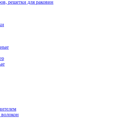
ов, решетки для раковин
ки
ьные
ер
ые
нителем
 волокон