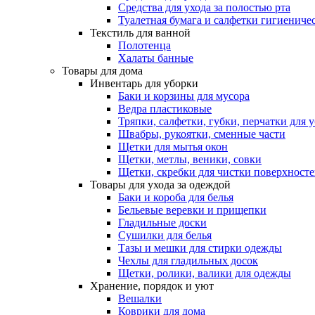
Средства для ухода за полостью рта
Туалетная бумага и салфетки гигиениче
Текстиль для ванной
Полотенца
Халаты банные
Товары для дома
Инвентарь для уборки
Баки и корзины для мусора
Ведра пластиковые
Тряпки, салфетки, губки, перчатки для 
Швабры, рукоятки, сменные части
Щетки для мытья окон
Щетки, метлы, веники, совки
Щетки, скребки для чистки поверхност
Товары для ухода за одеждой
Баки и короба для белья
Бельевые веревки и прищепки
Гладильные доски
Сушилки для белья
Тазы и мешки для стирки одежды
Чехлы для гладильных досок
Щетки, ролики, валики для одежды
Хранение, порядок и уют
Вешалки
Коврики для дома