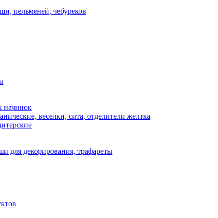
ши, пельменей, чебуреков
и
х начинок
нические, веселки, сита, отделители желтка
дитерские
и для декорирования, трафареты
уктов