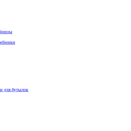
ебницы
фейники
ки для бутылок