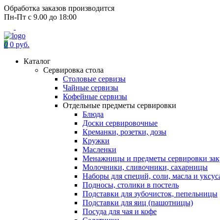
Обработка заказов производится
Пн-Пт с 9.00 до 18:00
0
0 руб.
Каталог
Сервировка стола
Столовые сервизы
Чайные сервизы
Кофейные сервизы
Отдельные предметы сервировки
Блюда
Доски сервировочные
Креманки, розетки, дозы
Кружки
Масленки
Менажницы и предметы сервировки зак
Молочники, сливочники, сахарницы
Наборы для специй, соли, масла и уксус
Подносы, столики в постель
Подставки для зубочисток, пепельницы
Подставки для яиц (пашотницы)
Посуда для чая и кофе