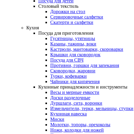
Посуда для детей
Столовый текстиль
Дорожки на стол
Сервировочные салфетки
Скатерти и салфетки
Кухня
Посуда для приготовления
Гусятницы, утятницы
Казаны, тажины, воки
Кастрюли, мантоварки, скороварки
Крышки для сковородок
Посуда для СВЧ
Противни, горшки для запекания
Сковородки, жаровни
Турки, кофеварки
Чайники для кипячения
Кухонные принадлежности и инструменты
Весы и мерные емкости
Доски разделочные
Дуршлаги, сита, воронки
Измельчители, терки, мельницы, ступки
Кухонная навеска
Миски
Молотки, топоры, орехоколы
Ножи, колодки для ножей