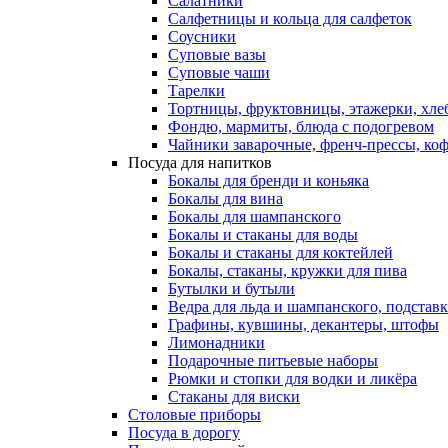
Салатники
Салфетницы и кольца для салфеток
Соусники
Суповые вазы
Суповые чаши
Тарелки
Тортницы, фруктовницы, этажерки, хл
Фондю, мармиты, блюда с подогревом
Чайники заварочные, френч-прессы, ко
Посуда для напитков
Бокалы для бренди и коньяка
Бокалы для вина
Бокалы для шампанского
Бокалы и стаканы для воды
Бокалы и стаканы для коктейлей
Бокалы, стаканы, кружки для пива
Бутылки и бутыли
Ведра для льда и шампанского, подстав
Графины, кувшины, декантеры, штофы
Лимонадники
Подарочные питьевые наборы
Рюмки и стопки для водки и ликёра
Стаканы для виски
Столовые приборы
Посуда в дорогу