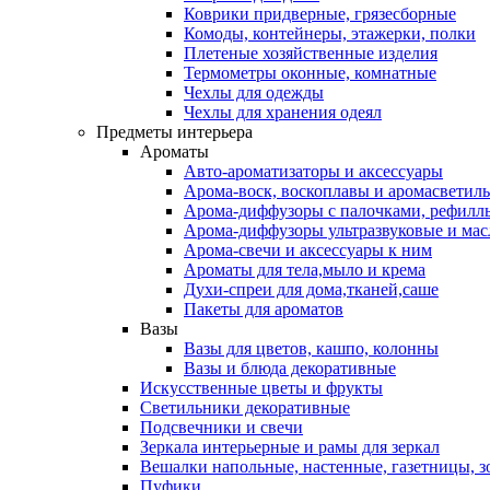
Коврики придверные, грязесборные
Комоды, контейнеры, этажерки, полки
Плетеные хозяйственные изделия
Термометры оконные, комнатные
Чехлы для одежды
Чехлы для хранения одеял
Предметы интерьера
Ароматы
Авто-ароматизаторы и аксессуары
Арома-воск, воскоплавы и аромасветил
Арома-диффузоры с палочками, рефилл
Арома-диффузоры ультразвуковые и мас
Арома-свечи и аксессуары к ним
Ароматы для тела,мыло и крема
Духи-спреи для дома,тканей,саше
Пакеты для ароматов
Вазы
Вазы для цветов, кашпо, колонны
Вазы и блюда декоративные
Искусственные цветы и фрукты
Светильники декоративные
Подсвечники и свечи
Зеркала интерьерные и рамы для зеркал
Вешалки напольные, настенные, газетницы, 
Пуфики