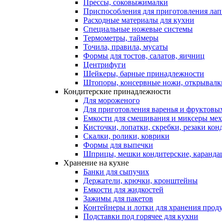
Прессы, соковыжималки
Приспособления для приготовления лап
Расходные материалы для кухни
Специальные ножевые системы
Термометры, таймеры
Точила, правила, мусаты
Формы для тостов, салатов, яичниц
Центрифуги
Шейкеры, барные принадлежности
Штопоры, консервные ножи, открывалк
Кондитерские принадлежности
Для мороженого
Для приготовления варенья и фруктовы
Емкости для смешивания и миксеры меха
Кисточки, лопатки, скребки, резаки кон
Скалки, ролики, коврики
Формы для выпечки
Шприцы, мешки кондитерские, карандаш
Хранение на кухне
Банки для сыпучих
Держатели, крючки, кронштейны
Емкости для жидкостей
Зажимы для пакетов
Контейнеры и лотки для хранения прод
Подставки под горячее для кухни