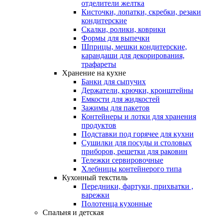
отделители желтка
Кисточки, лопатки, скребки, резаки
кондитерские
Скалки, ролики, коврики
Формы для выпечки
Шприцы, мешки кондитерские,
карандаши для декорирования,
трафареты
Хранение на кухне
Банки для сыпучих
Держатели, крючки, кронштейны
Емкости для жидкостей
Зажимы для пакетов
Контейнеры и лотки для хранения
продуктов
Подставки под горячее для кухни
Сушилки для посуды и столовых
приборов, решетки для раковин
Тележки сервировочные
Хлебницы контейнерого типа
Кухонный текстиль
Передники, фартуки, прихватки ,
варежки
Полотенца кухонные
Спальня и детская