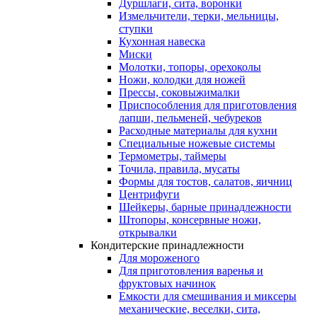
Дуршлаги, сита, воронки
Измельчители, терки, мельницы,
ступки
Кухонная навеска
Миски
Молотки, топоры, орехоколы
Ножи, колодки для ножей
Прессы, соковыжималки
Приспособления для приготовления
лапши, пельменей, чебуреков
Расходные материалы для кухни
Специальные ножевые системы
Термометры, таймеры
Точила, правила, мусаты
Формы для тостов, салатов, яичниц
Центрифуги
Шейкеры, барные принадлежности
Штопоры, консервные ножи,
открывалки
Кондитерские принадлежности
Для мороженого
Для приготовления варенья и
фруктовых начинок
Емкости для смешивания и миксеры
механические, веселки, сита,