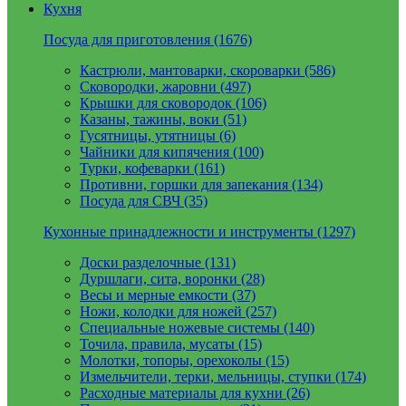
Кухня
Посуда для приготовления (1676)
Кастрюли, мантоварки, скороварки (586)
Сковородки, жаровни (497)
Крышки для сковородок (106)
Казаны, тажины, воки (51)
Гусятницы, утятницы (6)
Чайники для кипячения (100)
Турки, кофеварки (161)
Противни, горшки для запекания (134)
Посуда для СВЧ (35)
Кухонные принадлежности и инструменты (1297)
Доски разделочные (131)
Дуршлаги, сита, воронки (28)
Весы и мерные емкости (37)
Ножи, колодки для ножей (257)
Специальные ножевые системы (140)
Точила, правила, мусаты (15)
Молотки, топоры, орехоколы (15)
Измельчители, терки, мельницы, ступки (174)
Расходные материалы для кухни (26)