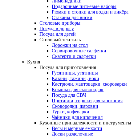
Лимонадники
Подарочные питьевые наборы
Рюмки и стопки для водки и ликёра
Стаканы для виски
Столовые приборы
Посуда в дорогу
Посуда для детей
Столовый текстиль
Дорожки на стол
Сервировочные салфетки
Скатерти и салфетки
Кухня
Посуда для приготовления
Гусятницы, утятницы
Казаны, тажины, воки
Кастрюли, мантоварки, скороварки
Крышки для сковородок
Посуда для СВЧ
Противни, горшки для запекания
Сковородки, жаровни
Турки, кофеварки
Чайники для кипячения
Кухонные принадлежности и инструменты
Весы и мерные емкости
Доски разделочные