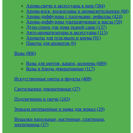
Арома-свечи и аксессуары к ним (584)
Арома-воск, воскоплавы и аромасветильники (60)
Арома-диффузоры с палочками, рефиллы (424)
Арома-диффузоры ультразвуковые и масла (59)
Духи-спреи для дома,тканей,саше (137)
Авто-ароматизаторы и аксессуары (115)
Ароматы для тела,мыло и крема (91)
Пакеты для ароматов (6)
Вазы (806)
Вазы для цветов, кашпо, колонны (689)
Вазы и блюда декоративные (117)
Искусственные цветы и фрукты (488)
Светильники декоративные (27)
Подсвечники и свечи (243)
Зеркала интерьерные и рамы для зеркал (29)
Вешалки напольные, настенные, газетницы,
зонтичницы (37)