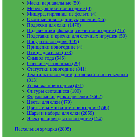
Маски карнавальные (59)
Мебель, ящики новогодние (0)
Мишура, гирлянды из фольги (4)
Оконные новогодние украшения (56)
Подвески для елки (1476)
Подсвечники, фонари, свечи новогодние (215)
Подставки и крючки для елочных игрушек (50)
Посуда новогодняя (695)
Прищепки новогодние (4)
Птицы для елки (573)
Символ года (545)
Снег искусственный (29)
Статуэтки новогодние (841)
Текстиль новогодний, столовый и интерьерный
(813)
Упаковка новогодняя (471)
Фигуры светящиеся (100)
Формовые игрушки для елки (3662)
Цветы для елки (479)
Цветы и композиции новогодние (746)
Шары и наборы для елки (2859)
Электрогирлянды новогодние (154)
Пасхальная ярмарка (2805)