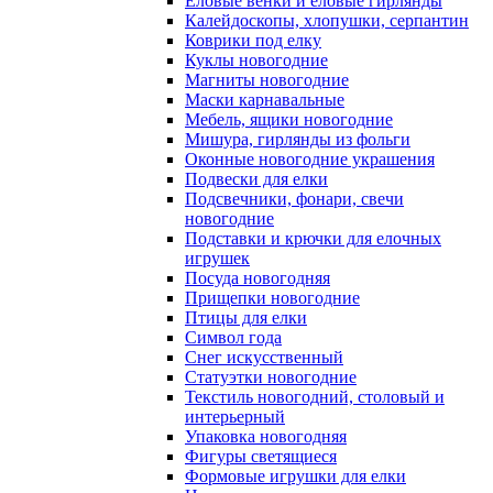
Еловые венки и еловые гирлянды
Калейдоскопы, хлопушки, серпантин
Коврики под елку
Куклы новогодние
Магниты новогодние
Маски карнавальные
Мебель, ящики новогодние
Мишура, гирлянды из фольги
Оконные новогодние украшения
Подвески для елки
Подсвечники, фонари, свечи
новогодние
Подставки и крючки для елочных
игрушек
Посуда новогодняя
Прищепки новогодние
Птицы для елки
Символ года
Снег искусственный
Статуэтки новогодние
Текстиль новогодний, столовый и
интерьерный
Упаковка новогодняя
Фигуры светящиеся
Формовые игрушки для елки