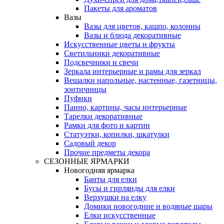
Пакеты для ароматов
Вазы
Вазы для цветов, кашпо, колонны
Вазы и блюда декоративные
Искусственные цветы и фрукты
Светильники декоративные
Подсвечники и свечи
Зеркала интерьерные и рамы для зеркал
Вешалки напольные, настенные, газетницы,
зонтичницы
Пуфики
Панно, картины, часы интерьерные
Тарелки декоративные
Рамки для фото и картин
Статуэтки, копилки, шкатулки
Садовый декор
Прочие предметы декора
СЕЗОННЫЕ ЯРМАРКИ
Новогодняя ярмарка
Банты для елки
Бусы и гирлянды для елки
Верхушки на елку
Домики новогодние и водяные шары
Елки искусственные