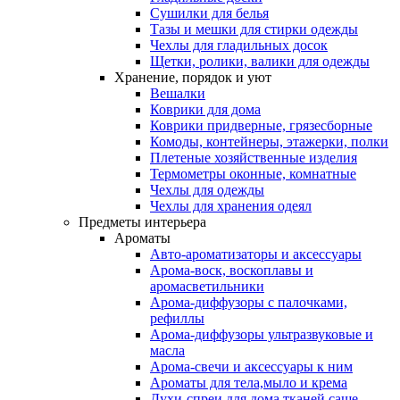
Сушилки для белья
Тазы и мешки для стирки одежды
Чехлы для гладильных досок
Щетки, ролики, валики для одежды
Хранение, порядок и уют
Вешалки
Коврики для дома
Коврики придверные, грязесборные
Комоды, контейнеры, этажерки, полки
Плетеные хозяйственные изделия
Термометры оконные, комнатные
Чехлы для одежды
Чехлы для хранения одеял
Предметы интерьера
Ароматы
Авто-ароматизаторы и аксессуары
Арома-воск, воскоплавы и
аромасветильники
Арома-диффузоры с палочками,
рефиллы
Арома-диффузоры ультразвуковые и
масла
Арома-свечи и аксессуары к ним
Ароматы для тела,мыло и крема
Духи-спреи для дома,тканей,саше