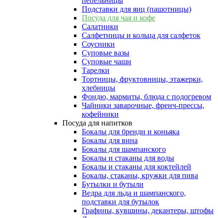
пепельницы
Подставки для яиц (пашотницы)
Посуда для чая и кофе
Салатники
Салфетницы и кольца для салфеток
Соусники
Суповые вазы
Суповые чаши
Тарелки
Тортницы, фруктовницы, этажерки,
хлебницы
Фондю, мармиты, блюда с подогревом
Чайники заварочные, френч-прессы,
кофейники
Посуда для напитков
Бокалы для бренди и коньяка
Бокалы для вина
Бокалы для шампанского
Бокалы и стаканы для воды
Бокалы и стаканы для коктейлей
Бокалы, стаканы, кружки для пива
Бутылки и бутыли
Ведра для льда и шампанского,
подставки для бутылок
Графины, кувшины, декантеры, штофы