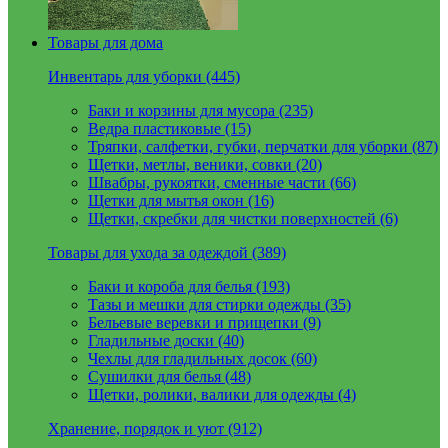
Товары для дома
Инвентарь для уборки (445)
Баки и корзины для мусора (235)
Ведра пластиковые (15)
Тряпки, салфетки, губки, перчатки для уборки (87)
Щетки, метлы, веники, совки (20)
Швабры, рукоятки, сменные части (66)
Щетки для мытья окон (16)
Щетки, скребки для чистки поверхностей (6)
Товары для ухода за одеждой (389)
Баки и короба для белья (193)
Тазы и мешки для стирки одежды (35)
Бельевые веревки и прищепки (9)
Гладильные доски (40)
Чехлы для гладильных досок (60)
Сушилки для белья (48)
Щетки, ролики, валики для одежды (4)
Хранение, порядок и уют (912)