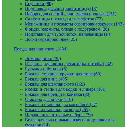
Соусники (80)
Подставки для яиц (пашотницы) (18)
Наборы для специй, соли, масла и уксуса (151)
Салфетницы и кольца для салфеток (72)
Менажницы и предметы сервировки закусок (143)
Фондю, мармиты, блюда с подогревом (26)
Подставки для зубочисток, пепельницы (14)
Доски сервировочные (25)
Посуда для напитков (1484)
Лимонадники (30)
Графины, кувшины, декантеры, штофы (232)
Бутылки и бутыли (6)
Бокалы, стаканы, кружки для пива (60)
Бокалы для вина (405)
Бокалы для шампанского (169)
Рюмки и стопки для водки и ликёра (101)
Бокалы для бренди и коньяка (30)
Стаканы для виски (119)
Бокалы и стаканы для коктейлей (27)
Бокалы и стаканы для воды (265)
Подарочные питьевые наборы (26)
Ведра для льда и шампанского, подставки для
бутылок (14)