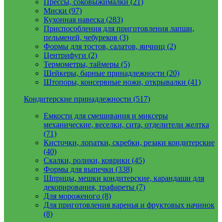
Прессы, соковыжималки (21)
Миски (97)
Кухонная навеска (283)
Приспособления для приготовления лапши,
пельменей, чебуреков (3)
Формы для тостов, салатов, яичниц (2)
Центрифуги (2)
Термометры, таймеры (5)
Шейкеры, барные принадлежности (20)
Штопоры, консервные ножи, открывалки (41)
Кондитерские принадлежности (517)
Емкости для смешивания и миксеры
механические, веселки, сита, отделители желтка
(71)
Кисточки, лопатки, скребки, резаки кондитерские
(40)
Скалки, ролики, коврики (45)
Формы для выпечки (338)
Шприцы, мешки кондитерские, карандаши для
декорирования, трафареты (7)
Для мороженого (8)
Для приготовления варенья и фруктовых начинок
(8)