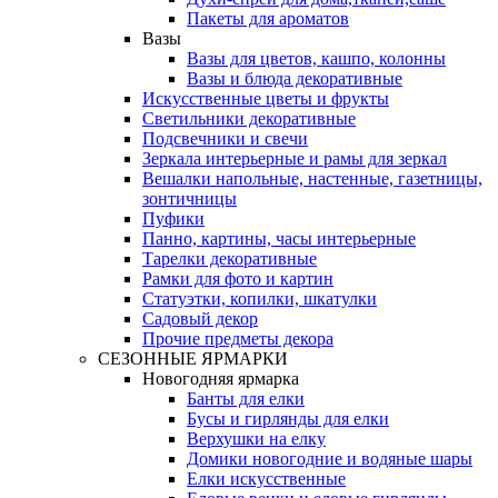
Пакеты для ароматов
Вазы
Вазы для цветов, кашпо, колонны
Вазы и блюда декоративные
Искусственные цветы и фрукты
Светильники декоративные
Подсвечники и свечи
Зеркала интерьерные и рамы для зеркал
Вешалки напольные, настенные, газетницы,
зонтичницы
Пуфики
Панно, картины, часы интерьерные
Тарелки декоративные
Рамки для фото и картин
Статуэтки, копилки, шкатулки
Садовый декор
Прочие предметы декора
СЕЗОННЫЕ ЯРМАРКИ
Новогодняя ярмарка
Банты для елки
Бусы и гирлянды для елки
Верхушки на елку
Домики новогодние и водяные шары
Елки искусственные