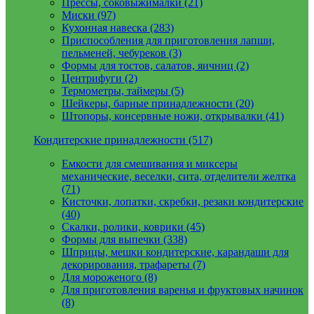
Прессы, соковыжималки (21)
Миски (97)
Кухонная навеска (283)
Приспособления для приготовления лапши,
пельменей, чебуреков (3)
Формы для тостов, салатов, яичниц (2)
Центрифуги (2)
Термометры, таймеры (5)
Шейкеры, барные принадлежности (20)
Штопоры, консервные ножи, открывалки (41)
Кондитерские принадлежности (517)
Емкости для смешивания и миксеры
механические, веселки, сита, отделители желтка
(71)
Кисточки, лопатки, скребки, резаки кондитерские
(40)
Скалки, ролики, коврики (45)
Формы для выпечки (338)
Шприцы, мешки кондитерские, карандаши для
декорирования, трафареты (7)
Для мороженого (8)
Для приготовления варенья и фруктовых начинок
(8)