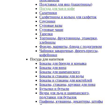
пепельницы
Подставки для яиц (пашотницы)
Посуда для чая и кофе
Салатники
Салфетницы и кольца для салфеток
Соусники
Суповые вазы
Суповые чаши
Тарелки
Тортницы, фруктовницы, этажерки,
хлебницы
Фондю, мармиты, блюда с подогревом
Чайники заварочные, френч-прессы,
кофейники
Посуда для напитков
Бокалы для бренди и коньяка
Бокалы для вина
Бокалы для шампанского
Бокалы и стаканы для воды
Бокалы и стаканы для коктейлей
Бокалы, стаканы, кружки для пива
Бутылки и бутыли
Ведра для льда и шампанского,
подставки для бутылок
Графины, кувшины, декантеры, штофы