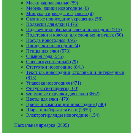
Маски карнавальные (59)
Мебель, ящики новогодние (0)
Мишура, гирлянды из фольги (4)
Оконные новогодние украшения (56)
Подвески для елки (1476)
Подсвечники, фонари, свечи новогодние (215)
Подставки и крючки для елочных игрушек (50)
Посуда новогодняя (695)
Прищепки новогодние (4)
Птицы для елки (573)
Символ года (545)
Снег искусственный (29)
Статуэтки новогодние (841)
Текстиль новогодний, столовый и интерьерный
(813)
Упаковка новогодняя (471)
Фигуры светящиеся (100)
Формовые игрушки для елки (3662)
Цветы для елки (479)
Цветы и композиции новогодние (746)
Шары и наборы для елки (2859)
Электрогирлянды новогодние (154)
Пасхальная ярмарка (2805)