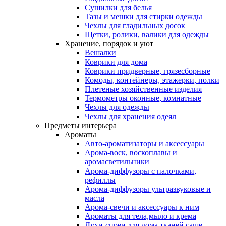
Сушилки для белья
Тазы и мешки для стирки одежды
Чехлы для гладильных досок
Щетки, ролики, валики для одежды
Хранение, порядок и уют
Вешалки
Коврики для дома
Коврики придверные, грязесборные
Комоды, контейнеры, этажерки, полки
Плетеные хозяйственные изделия
Термометры оконные, комнатные
Чехлы для одежды
Чехлы для хранения одеял
Предметы интерьера
Ароматы
Авто-ароматизаторы и аксессуары
Арома-воск, воскоплавы и
аромасветильники
Арома-диффузоры с палочками,
рефиллы
Арома-диффузоры ультразвуковые и
масла
Арома-свечи и аксессуары к ним
Ароматы для тела,мыло и крема
Духи-спреи для дома,тканей,саше