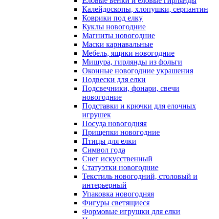
Еловые венки и еловые гирлянды
Калейдоскопы, хлопушки, серпантин
Коврики под елку
Куклы новогодние
Магниты новогодние
Маски карнавальные
Мебель, ящики новогодние
Мишура, гирлянды из фольги
Оконные новогодние украшения
Подвески для елки
Подсвечники, фонари, свечи
новогодние
Подставки и крючки для елочных
игрушек
Посуда новогодняя
Прищепки новогодние
Птицы для елки
Символ года
Снег искусственный
Статуэтки новогодние
Текстиль новогодний, столовый и
интерьерный
Упаковка новогодняя
Фигуры светящиеся
Формовые игрушки для елки