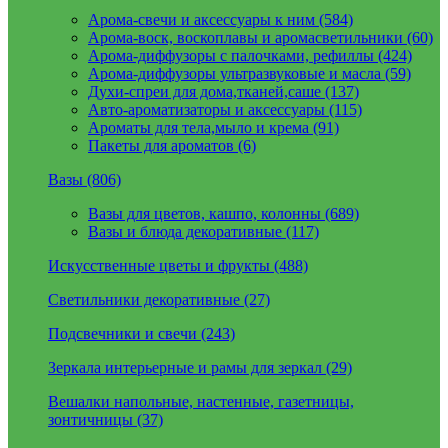
Арома-свечи и аксессуары к ним (584)
Арома-воск, воскоплавы и аромасветильники (60)
Арома-диффузоры с палочками, рефиллы (424)
Арома-диффузоры ультразвуковые и масла (59)
Духи-спреи для дома,тканей,саше (137)
Авто-ароматизаторы и аксессуары (115)
Ароматы для тела,мыло и крема (91)
Пакеты для ароматов (6)
Вазы (806)
Вазы для цветов, кашпо, колонны (689)
Вазы и блюда декоративные (117)
Искусственные цветы и фрукты (488)
Светильники декоративные (27)
Подсвечники и свечи (243)
Зеркала интерьерные и рамы для зеркал (29)
Вешалки напольные, настенные, газетницы,
зонтичницы (37)