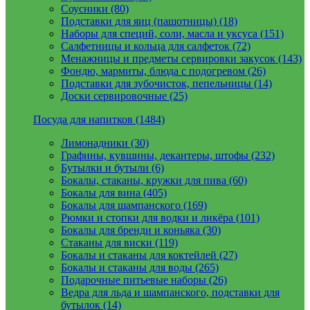
Соусники (80)
Подставки для яиц (пашотницы) (18)
Наборы для специй, соли, масла и уксуса (151)
Салфетницы и кольца для салфеток (72)
Менажницы и предметы сервировки закусок (143)
Фондю, мармиты, блюда с подогревом (26)
Подставки для зубочисток, пепельницы (14)
Доски сервировочные (25)
Посуда для напитков (1484)
Лимонадники (30)
Графины, кувшины, декантеры, штофы (232)
Бутылки и бутыли (6)
Бокалы, стаканы, кружки для пива (60)
Бокалы для вина (405)
Бокалы для шампанского (169)
Рюмки и стопки для водки и ликёра (101)
Бокалы для бренди и коньяка (30)
Стаканы для виски (119)
Бокалы и стаканы для коктейлей (27)
Бокалы и стаканы для воды (265)
Подарочные питьевые наборы (26)
Ведра для льда и шампанского, подставки для
бутылок (14)