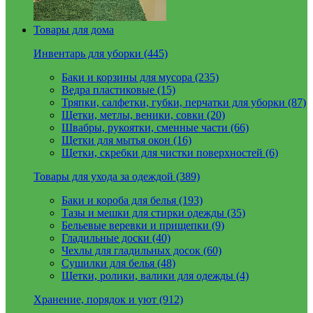
Товары для дома
Инвентарь для уборки (445)
Баки и корзины для мусора (235)
Ведра пластиковые (15)
Тряпки, салфетки, губки, перчатки для уборки (87)
Щетки, метлы, веники, совки (20)
Швабры, рукоятки, сменные части (66)
Щетки для мытья окон (16)
Щетки, скребки для чистки поверхностей (6)
Товары для ухода за одеждой (389)
Баки и короба для белья (193)
Тазы и мешки для стирки одежды (35)
Бельевые веревки и прищепки (9)
Гладильные доски (40)
Чехлы для гладильных досок (60)
Сушилки для белья (48)
Щетки, ролики, валики для одежды (4)
Хранение, порядок и уют (912)