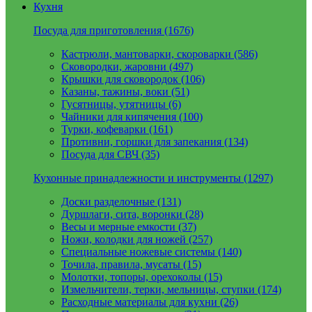
Кухня
Посуда для приготовления (1676)
Кастрюли, мантоварки, скороварки (586)
Сковородки, жаровни (497)
Крышки для сковородок (106)
Казаны, тажины, воки (51)
Гусятницы, утятницы (6)
Чайники для кипячения (100)
Турки, кофеварки (161)
Противни, горшки для запекания (134)
Посуда для СВЧ (35)
Кухонные принадлежности и инструменты (1297)
Доски разделочные (131)
Дуршлаги, сита, воронки (28)
Весы и мерные емкости (37)
Ножи, колодки для ножей (257)
Специальные ножевые системы (140)
Точила, правила, мусаты (15)
Молотки, топоры, орехоколы (15)
Измельчители, терки, мельницы, ступки (174)
Расходные материалы для кухни (26)