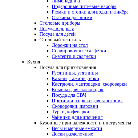
Лимонадники
Подарочные питьевые наборы
Рюмки и стопки для водки и ликёра
Стаканы для виски
Столовые приборы
Посуда в дорогу
Посуда для детей
Столовый текстиль
Дорожки на стол
Сервировочные салфетки
Скатерти и салфетки
Кухня
Посуда для приготовления
Гусятницы, утятницы
Казаны, тажины, воки
Кастрюли, мантоварки, скороварки
Крышки для сковородок
Посуда для СВЧ
Противни, горшки для запекания
Сковородки, жаровни
Турки, кофеварки
Чайники для кипячения
Кухонные принадлежности и инструменты
Весы и мерные емкости
Доски разделочные