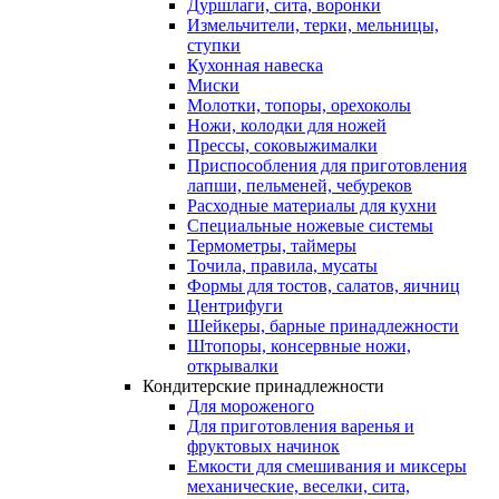
Дуршлаги, сита, воронки
Измельчители, терки, мельницы,
ступки
Кухонная навеска
Миски
Молотки, топоры, орехоколы
Ножи, колодки для ножей
Прессы, соковыжималки
Приспособления для приготовления
лапши, пельменей, чебуреков
Расходные материалы для кухни
Специальные ножевые системы
Термометры, таймеры
Точила, правила, мусаты
Формы для тостов, салатов, яичниц
Центрифуги
Шейкеры, барные принадлежности
Штопоры, консервные ножи,
открывалки
Кондитерские принадлежности
Для мороженого
Для приготовления варенья и
фруктовых начинок
Емкости для смешивания и миксеры
механические, веселки, сита,