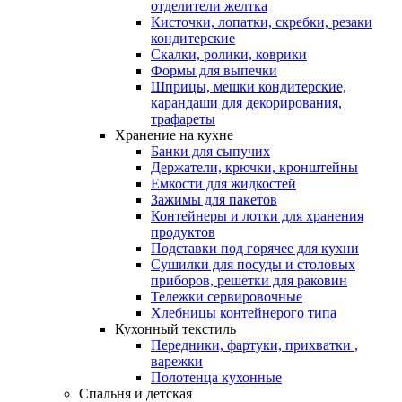
отделители желтка
Кисточки, лопатки, скребки, резаки
кондитерские
Скалки, ролики, коврики
Формы для выпечки
Шприцы, мешки кондитерские,
карандаши для декорирования,
трафареты
Хранение на кухне
Банки для сыпучих
Держатели, крючки, кронштейны
Емкости для жидкостей
Зажимы для пакетов
Контейнеры и лотки для хранения
продуктов
Подставки под горячее для кухни
Сушилки для посуды и столовых
приборов, решетки для раковин
Тележки сервировочные
Хлебницы контейнерого типа
Кухонный текстиль
Передники, фартуки, прихватки ,
варежки
Полотенца кухонные
Спальня и детская