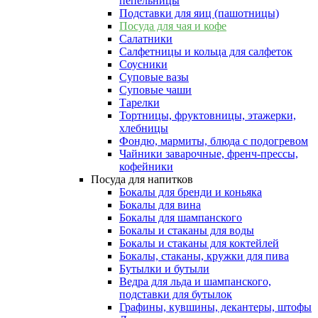
пепельницы
Подставки для яиц (пашотницы)
Посуда для чая и кофе
Салатники
Салфетницы и кольца для салфеток
Соусники
Суповые вазы
Суповые чаши
Тарелки
Тортницы, фруктовницы, этажерки,
хлебницы
Фондю, мармиты, блюда с подогревом
Чайники заварочные, френч-прессы,
кофейники
Посуда для напитков
Бокалы для бренди и коньяка
Бокалы для вина
Бокалы для шампанского
Бокалы и стаканы для воды
Бокалы и стаканы для коктейлей
Бокалы, стаканы, кружки для пива
Бутылки и бутыли
Ведра для льда и шампанского,
подставки для бутылок
Графины, кувшины, декантеры, штофы