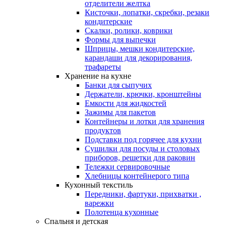
отделители желтка
Кисточки, лопатки, скребки, резаки
кондитерские
Скалки, ролики, коврики
Формы для выпечки
Шприцы, мешки кондитерские,
карандаши для декорирования,
трафареты
Хранение на кухне
Банки для сыпучих
Держатели, крючки, кронштейны
Емкости для жидкостей
Зажимы для пакетов
Контейнеры и лотки для хранения
продуктов
Подставки под горячее для кухни
Сушилки для посуды и столовых
приборов, решетки для раковин
Тележки сервировочные
Хлебницы контейнерого типа
Кухонный текстиль
Передники, фартуки, прихватки ,
варежки
Полотенца кухонные
Спальня и детская