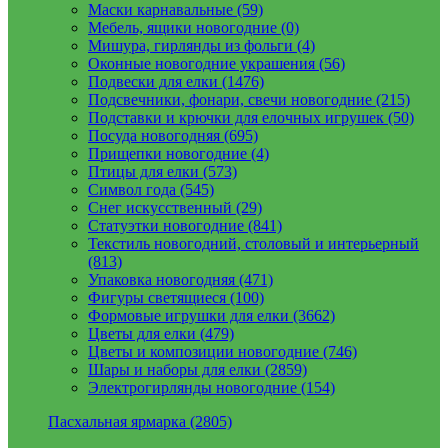
Маски карнавальные (59)
Мебель, ящики новогодние (0)
Мишура, гирлянды из фольги (4)
Оконные новогодние украшения (56)
Подвески для елки (1476)
Подсвечники, фонари, свечи новогодние (215)
Подставки и крючки для елочных игрушек (50)
Посуда новогодняя (695)
Прищепки новогодние (4)
Птицы для елки (573)
Символ года (545)
Снег искусственный (29)
Статуэтки новогодние (841)
Текстиль новогодний, столовый и интерьерный
(813)
Упаковка новогодняя (471)
Фигуры светящиеся (100)
Формовые игрушки для елки (3662)
Цветы для елки (479)
Цветы и композиции новогодние (746)
Шары и наборы для елки (2859)
Электрогирлянды новогодние (154)
Пасхальная ярмарка (2805)