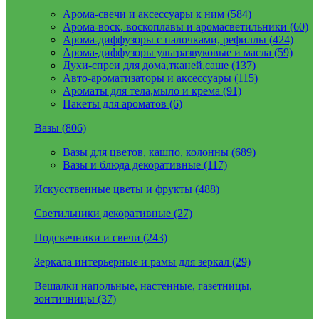
Арома-свечи и аксессуары к ним (584)
Арома-воск, воскоплавы и аромасветильники (60)
Арома-диффузоры с палочками, рефиллы (424)
Арома-диффузоры ультразвуковые и масла (59)
Духи-спреи для дома,тканей,саше (137)
Авто-ароматизаторы и аксессуары (115)
Ароматы для тела,мыло и крема (91)
Пакеты для ароматов (6)
Вазы (806)
Вазы для цветов, кашпо, колонны (689)
Вазы и блюда декоративные (117)
Искусственные цветы и фрукты (488)
Светильники декоративные (27)
Подсвечники и свечи (243)
Зеркала интерьерные и рамы для зеркал (29)
Вешалки напольные, настенные, газетницы,
зонтичницы (37)