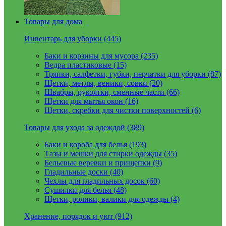
Товары для дома
Инвентарь для уборки (445)
Баки и корзины для мусора (235)
Ведра пластиковые (15)
Тряпки, салфетки, губки, перчатки для уборки (87)
Щетки, метлы, веники, совки (20)
Швабры, рукоятки, сменные части (66)
Щетки для мытья окон (16)
Щетки, скребки для чистки поверхностей (6)
Товары для ухода за одеждой (389)
Баки и короба для белья (193)
Тазы и мешки для стирки одежды (35)
Бельевые веревки и прищепки (9)
Гладильные доски (40)
Чехлы для гладильных досок (60)
Сушилки для белья (48)
Щетки, ролики, валики для одежды (4)
Хранение, порядок и уют (912)