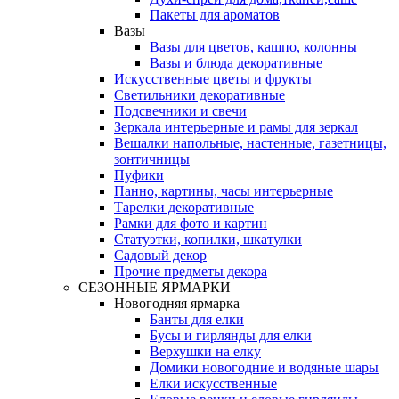
Пакеты для ароматов
Вазы
Вазы для цветов, кашпо, колонны
Вазы и блюда декоративные
Искусственные цветы и фрукты
Светильники декоративные
Подсвечники и свечи
Зеркала интерьерные и рамы для зеркал
Вешалки напольные, настенные, газетницы,
зонтичницы
Пуфики
Панно, картины, часы интерьерные
Тарелки декоративные
Рамки для фото и картин
Статуэтки, копилки, шкатулки
Садовый декор
Прочие предметы декора
СЕЗОННЫЕ ЯРМАРКИ
Новогодняя ярмарка
Банты для елки
Бусы и гирлянды для елки
Верхушки на елку
Домики новогодние и водяные шары
Елки искусственные