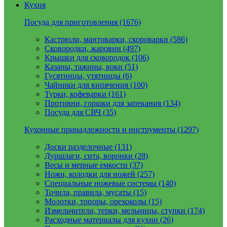
Кухня
Посуда для приготовления (1676)
Кастрюли, мантоварки, скороварки (586)
Сковородки, жаровни (497)
Крышки для сковородок (106)
Казаны, тажины, воки (51)
Гусятницы, утятницы (6)
Чайники для кипячения (100)
Турки, кофеварки (161)
Противни, горшки для запекания (134)
Посуда для СВЧ (35)
Кухонные принадлежности и инструменты (1297)
Доски разделочные (131)
Дуршлаги, сита, воронки (28)
Весы и мерные емкости (37)
Ножи, колодки для ножей (257)
Специальные ножевые системы (140)
Точила, правила, мусаты (15)
Молотки, топоры, орехоколы (15)
Измельчители, терки, мельницы, ступки (174)
Расходные материалы для кухни (26)