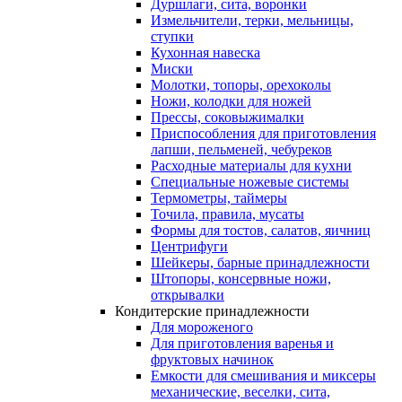
Дуршлаги, сита, воронки
Измельчители, терки, мельницы,
ступки
Кухонная навеска
Миски
Молотки, топоры, орехоколы
Ножи, колодки для ножей
Прессы, соковыжималки
Приспособления для приготовления
лапши, пельменей, чебуреков
Расходные материалы для кухни
Специальные ножевые системы
Термометры, таймеры
Точила, правила, мусаты
Формы для тостов, салатов, яичниц
Центрифуги
Шейкеры, барные принадлежности
Штопоры, консервные ножи,
открывалки
Кондитерские принадлежности
Для мороженого
Для приготовления варенья и
фруктовых начинок
Емкости для смешивания и миксеры
механические, веселки, сита,