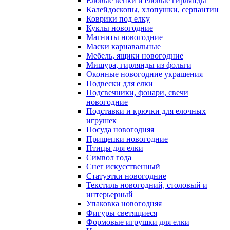
Еловые венки и еловые гирлянды
Калейдоскопы, хлопушки, серпантин
Коврики под елку
Куклы новогодние
Магниты новогодние
Маски карнавальные
Мебель, ящики новогодние
Мишура, гирлянды из фольги
Оконные новогодние украшения
Подвески для елки
Подсвечники, фонари, свечи
новогодние
Подставки и крючки для елочных
игрушек
Посуда новогодняя
Прищепки новогодние
Птицы для елки
Символ года
Снег искусственный
Статуэтки новогодние
Текстиль новогодний, столовый и
интерьерный
Упаковка новогодняя
Фигуры светящиеся
Формовые игрушки для елки