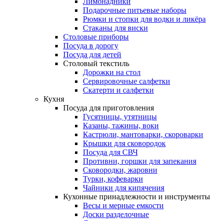
Лимонадники
Подарочные питьевые наборы
Рюмки и стопки для водки и ликёра
Стаканы для виски
Столовые приборы
Посуда в дорогу
Посуда для детей
Столовый текстиль
Дорожки на стол
Сервировочные салфетки
Скатерти и салфетки
Кухня
Посуда для приготовления
Гусятницы, утятницы
Казаны, тажины, воки
Кастрюли, мантоварки, скороварки
Крышки для сковородок
Посуда для СВЧ
Противни, горшки для запекания
Сковородки, жаровни
Турки, кофеварки
Чайники для кипячения
Кухонные принадлежности и инструменты
Весы и мерные емкости
Доски разделочные