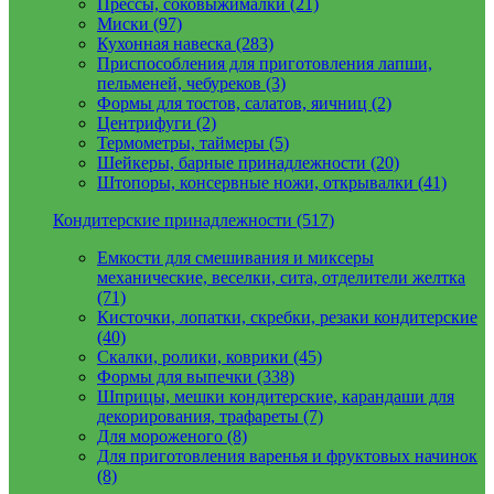
Прессы, соковыжималки (21)
Миски (97)
Кухонная навеска (283)
Приспособления для приготовления лапши,
пельменей, чебуреков (3)
Формы для тостов, салатов, яичниц (2)
Центрифуги (2)
Термометры, таймеры (5)
Шейкеры, барные принадлежности (20)
Штопоры, консервные ножи, открывалки (41)
Кондитерские принадлежности (517)
Емкости для смешивания и миксеры
механические, веселки, сита, отделители желтка
(71)
Кисточки, лопатки, скребки, резаки кондитерские
(40)
Скалки, ролики, коврики (45)
Формы для выпечки (338)
Шприцы, мешки кондитерские, карандаши для
декорирования, трафареты (7)
Для мороженого (8)
Для приготовления варенья и фруктовых начинок
(8)