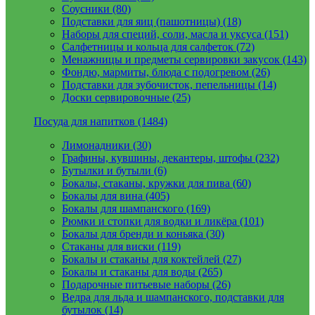
Соусники (80)
Подставки для яиц (пашотницы) (18)
Наборы для специй, соли, масла и уксуса (151)
Салфетницы и кольца для салфеток (72)
Менажницы и предметы сервировки закусок (143)
Фондю, мармиты, блюда с подогревом (26)
Подставки для зубочисток, пепельницы (14)
Доски сервировочные (25)
Посуда для напитков (1484)
Лимонадники (30)
Графины, кувшины, декантеры, штофы (232)
Бутылки и бутыли (6)
Бокалы, стаканы, кружки для пива (60)
Бокалы для вина (405)
Бокалы для шампанского (169)
Рюмки и стопки для водки и ликёра (101)
Бокалы для бренди и коньяка (30)
Стаканы для виски (119)
Бокалы и стаканы для коктейлей (27)
Бокалы и стаканы для воды (265)
Подарочные питьевые наборы (26)
Ведра для льда и шампанского, подставки для
бутылок (14)