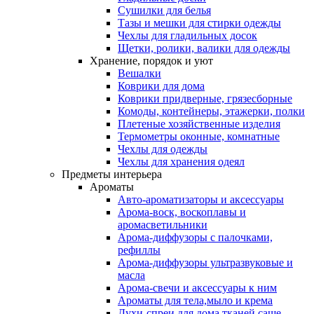
Сушилки для белья
Тазы и мешки для стирки одежды
Чехлы для гладильных досок
Щетки, ролики, валики для одежды
Хранение, порядок и уют
Вешалки
Коврики для дома
Коврики придверные, грязесборные
Комоды, контейнеры, этажерки, полки
Плетеные хозяйственные изделия
Термометры оконные, комнатные
Чехлы для одежды
Чехлы для хранения одеял
Предметы интерьера
Ароматы
Авто-ароматизаторы и аксессуары
Арома-воск, воскоплавы и
аромасветильники
Арома-диффузоры с палочками,
рефиллы
Арома-диффузоры ультразвуковые и
масла
Арома-свечи и аксессуары к ним
Ароматы для тела,мыло и крема
Духи-спреи для дома,тканей,саше