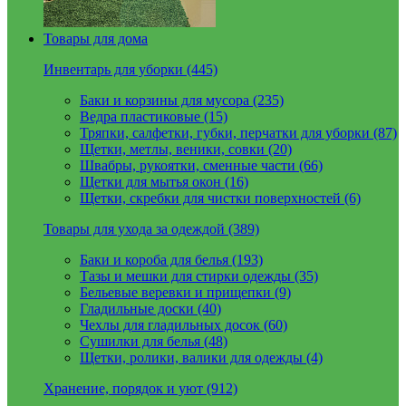
Товары для дома
Инвентарь для уборки (445)
Баки и корзины для мусора (235)
Ведра пластиковые (15)
Тряпки, салфетки, губки, перчатки для уборки (87)
Щетки, метлы, веники, совки (20)
Швабры, рукоятки, сменные части (66)
Щетки для мытья окон (16)
Щетки, скребки для чистки поверхностей (6)
Товары для ухода за одеждой (389)
Баки и короба для белья (193)
Тазы и мешки для стирки одежды (35)
Бельевые веревки и прищепки (9)
Гладильные доски (40)
Чехлы для гладильных досок (60)
Сушилки для белья (48)
Щетки, ролики, валики для одежды (4)
Хранение, порядок и уют (912)