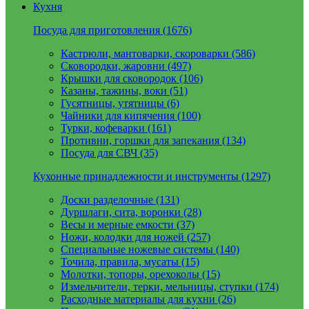
Кухня
Посуда для приготовления (1676)
Кастрюли, мантоварки, скороварки (586)
Сковородки, жаровни (497)
Крышки для сковородок (106)
Казаны, тажины, воки (51)
Гусятницы, утятницы (6)
Чайники для кипячения (100)
Турки, кофеварки (161)
Противни, горшки для запекания (134)
Посуда для СВЧ (35)
Кухонные принадлежности и инструменты (1297)
Доски разделочные (131)
Дуршлаги, сита, воронки (28)
Весы и мерные емкости (37)
Ножи, колодки для ножей (257)
Специальные ножевые системы (140)
Точила, правила, мусаты (15)
Молотки, топоры, орехоколы (15)
Измельчители, терки, мельницы, ступки (174)
Расходные материалы для кухни (26)