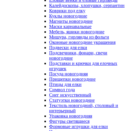
Еловые венки и еловые гирлянды
Калейдоскопы, хлопушки, серпантин
Коврики под елку
Куклы новогодние
Магниты новогодние
Маски карнавальные
Мебель, ящики новогодние
Мишура, гирлянды из фольги
Оконные новогодние украшения
Подвески для елки
Подсвечники, фонари, свечи
новогодние
Подставки и крючки для елочных
игрушек
Посуда новогодняя
Прищепки новогодние
Птицы для елки
Символ года
Снег искусственный
Статуэтки новогодние
Текстиль новогодний, столовый и
интерьерный
Упаковка новогодняя
Фигуры светящиеся
Формовые игрушки для елки