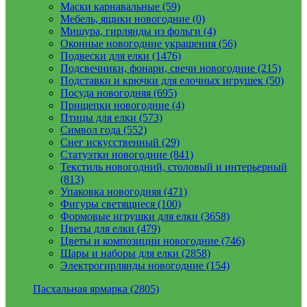
Маски карнавальные (59)
Мебель, ящики новогодние (0)
Мишура, гирлянды из фольги (4)
Оконные новогодние украшения (56)
Подвески для елки (1476)
Подсвечники, фонари, свечи новогодние (215)
Подставки и крючки для елочных игрушек (50)
Посуда новогодняя (695)
Прищепки новогодние (4)
Птицы для елки (573)
Символ года (552)
Снег искусственный (29)
Статуэтки новогодние (841)
Текстиль новогодний, столовый и интерьерный
(813)
Упаковка новогодняя (471)
Фигуры светящиеся (100)
Формовые игрушки для елки (3658)
Цветы для елки (479)
Цветы и композиции новогодние (746)
Шары и наборы для елки (2858)
Электрогирлянды новогодние (154)
Пасхальная ярмарка (2805)