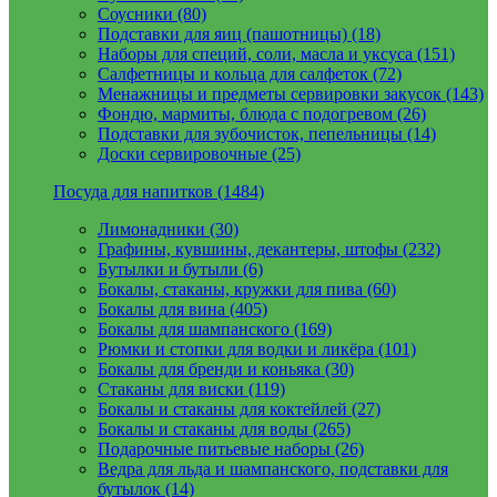
Соусники (80)
Подставки для яиц (пашотницы) (18)
Наборы для специй, соли, масла и уксуса (151)
Салфетницы и кольца для салфеток (72)
Менажницы и предметы сервировки закусок (143)
Фондю, мармиты, блюда с подогревом (26)
Подставки для зубочисток, пепельницы (14)
Доски сервировочные (25)
Посуда для напитков (1484)
Лимонадники (30)
Графины, кувшины, декантеры, штофы (232)
Бутылки и бутыли (6)
Бокалы, стаканы, кружки для пива (60)
Бокалы для вина (405)
Бокалы для шампанского (169)
Рюмки и стопки для водки и ликёра (101)
Бокалы для бренди и коньяка (30)
Стаканы для виски (119)
Бокалы и стаканы для коктейлей (27)
Бокалы и стаканы для воды (265)
Подарочные питьевые наборы (26)
Ведра для льда и шампанского, подставки для
бутылок (14)