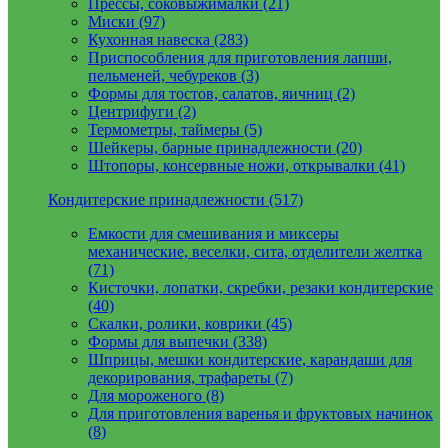
Прессы, соковыжималки (21)
Миски (97)
Кухонная навеска (283)
Приспособления для приготовления лапши,
пельменей, чебуреков (3)
Формы для тостов, салатов, яичниц (2)
Центрифуги (2)
Термометры, таймеры (5)
Шейкеры, барные принадлежности (20)
Штопоры, консервные ножи, открывалки (41)
Кондитерские принадлежности (517)
Емкости для смешивания и миксеры
механические, веселки, сита, отделители желтка
(71)
Кисточки, лопатки, скребки, резаки кондитерские
(40)
Скалки, ролики, коврики (45)
Формы для выпечки (338)
Шприцы, мешки кондитерские, карандаши для
декорирования, трафареты (7)
Для мороженого (8)
Для приготовления варенья и фруктовых начинок
(8)