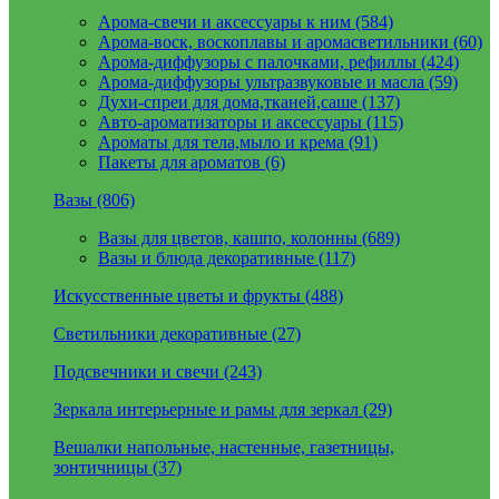
Арома-свечи и аксессуары к ним (584)
Арома-воск, воскоплавы и аромасветильники (60)
Арома-диффузоры с палочками, рефиллы (424)
Арома-диффузоры ультразвуковые и масла (59)
Духи-спреи для дома,тканей,саше (137)
Авто-ароматизаторы и аксессуары (115)
Ароматы для тела,мыло и крема (91)
Пакеты для ароматов (6)
Вазы (806)
Вазы для цветов, кашпо, колонны (689)
Вазы и блюда декоративные (117)
Искусственные цветы и фрукты (488)
Светильники декоративные (27)
Подсвечники и свечи (243)
Зеркала интерьерные и рамы для зеркал (29)
Вешалки напольные, настенные, газетницы,
зонтичницы (37)