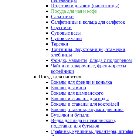
пепельницы
Подставки для яиц (пашотницы)
Посуда для чая и кофе
Салатники
Салфетницы и кольца для салфеток
Соусники
Суповые вазы
Суповые чаши
Тарелки
Тортницы, фруктовницы, этажерки,
хлебницы
Фондю, мармиты, блюда с подогревом
Чайники заварочные, френч-прессы,
кофейники
Посуда для напитков
Бокалы для бренди и коньяка
Бокалы для вина
Бокалы для шампанского
Бокалы и стаканы для воды
Бокалы и стаканы для коктейлей
Бокалы, стаканы, кружки для пива
Бутылки и бутыли
Ведра для льда и шампанского,
подставки для бутылок
Графины, кувшины, декантеры, штофы