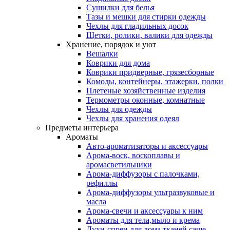
Сушилки для белья
Тазы и мешки для стирки одежды
Чехлы для гладильных досок
Щетки, ролики, валики для одежды
Хранение, порядок и уют
Вешалки
Коврики для дома
Коврики придверные, грязесборные
Комоды, контейнеры, этажерки, полки
Плетеные хозяйственные изделия
Термометры оконные, комнатные
Чехлы для одежды
Чехлы для хранения одеял
Предметы интерьера
Ароматы
Авто-ароматизаторы и аксессуары
Арома-воск, воскоплавы и
аромасветильники
Арома-диффузоры с палочками,
рефиллы
Арома-диффузоры ультразвуковые и
масла
Арома-свечи и аксессуары к ним
Ароматы для тела,мыло и крема
Духи-спреи для дома,тканей,саше