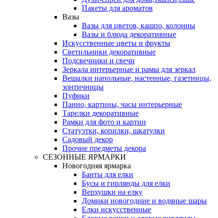
Пакеты для ароматов
Вазы
Вазы для цветов, кашпо, колонны
Вазы и блюда декоративные
Искусственные цветы и фрукты
Светильники декоративные
Подсвечники и свечи
Зеркала интерьерные и рамы для зеркал
Вешалки напольные, настенные, газетницы,
зонтичницы
Пуфики
Панно, картины, часы интерьерные
Тарелки декоративные
Рамки для фото и картин
Статуэтки, копилки, шкатулки
Садовый декор
Прочие предметы декора
СЕЗОННЫЕ ЯРМАРКИ
Новогодняя ярмарка
Банты для елки
Бусы и гирлянды для елки
Верхушки на елку
Домики новогодние и водяные шары
Елки искусственные