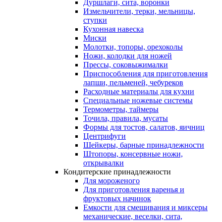
Дуршлаги, сита, воронки
Измельчители, терки, мельницы,
ступки
Кухонная навеска
Миски
Молотки, топоры, орехоколы
Ножи, колодки для ножей
Прессы, соковыжималки
Приспособления для приготовления
лапши, пельменей, чебуреков
Расходные материалы для кухни
Специальные ножевые системы
Термометры, таймеры
Точила, правила, мусаты
Формы для тостов, салатов, яичниц
Центрифуги
Шейкеры, барные принадлежности
Штопоры, консервные ножи,
открывалки
Кондитерские принадлежности
Для мороженого
Для приготовления варенья и
фруктовых начинок
Емкости для смешивания и миксеры
механические, веселки, сита,