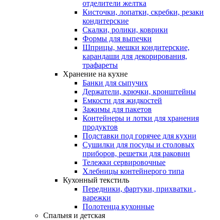
отделители желтка
Кисточки, лопатки, скребки, резаки
кондитерские
Скалки, ролики, коврики
Формы для выпечки
Шприцы, мешки кондитерские,
карандаши для декорирования,
трафареты
Хранение на кухне
Банки для сыпучих
Держатели, крючки, кронштейны
Емкости для жидкостей
Зажимы для пакетов
Контейнеры и лотки для хранения
продуктов
Подставки под горячее для кухни
Сушилки для посуды и столовых
приборов, решетки для раковин
Тележки сервировочные
Хлебницы контейнерого типа
Кухонный текстиль
Передники, фартуки, прихватки ,
варежки
Полотенца кухонные
Спальня и детская