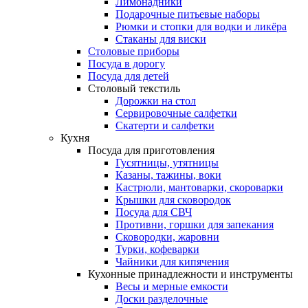
Лимонадники
Подарочные питьевые наборы
Рюмки и стопки для водки и ликёра
Стаканы для виски
Столовые приборы
Посуда в дорогу
Посуда для детей
Столовый текстиль
Дорожки на стол
Сервировочные салфетки
Скатерти и салфетки
Кухня
Посуда для приготовления
Гусятницы, утятницы
Казаны, тажины, воки
Кастрюли, мантоварки, скороварки
Крышки для сковородок
Посуда для СВЧ
Противни, горшки для запекания
Сковородки, жаровни
Турки, кофеварки
Чайники для кипячения
Кухонные принадлежности и инструменты
Весы и мерные емкости
Доски разделочные