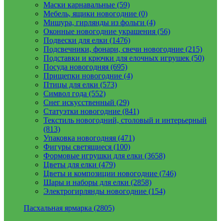
Маски карнавальные (59)
Мебель, ящики новогодние (0)
Мишура, гирлянды из фольги (4)
Оконные новогодние украшения (56)
Подвески для елки (1476)
Подсвечники, фонари, свечи новогодние (215)
Подставки и крючки для елочных игрушек (50)
Посуда новогодняя (695)
Прищепки новогодние (4)
Птицы для елки (573)
Символ года (552)
Снег искусственный (29)
Статуэтки новогодние (841)
Текстиль новогодний, столовый и интерьерный
(813)
Упаковка новогодняя (471)
Фигуры светящиеся (100)
Формовые игрушки для елки (3658)
Цветы для елки (479)
Цветы и композиции новогодние (746)
Шары и наборы для елки (2858)
Электрогирлянды новогодние (154)
Пасхальная ярмарка (2805)