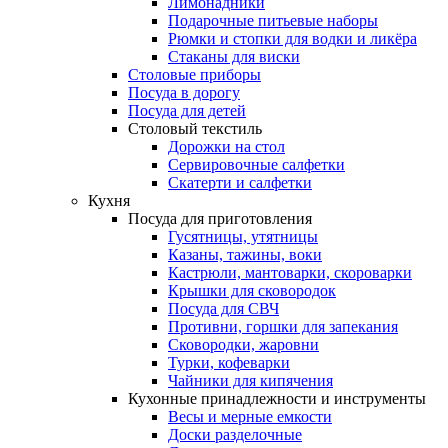
Лимонадники
Подарочные питьевые наборы
Рюмки и стопки для водки и ликёра
Стаканы для виски
Столовые приборы
Посуда в дорогу
Посуда для детей
Столовый текстиль
Дорожки на стол
Сервировочные салфетки
Скатерти и салфетки
Кухня
Посуда для приготовления
Гусятницы, утятницы
Казаны, тажины, воки
Кастрюли, мантоварки, скороварки
Крышки для сковородок
Посуда для СВЧ
Противни, горшки для запекания
Сковородки, жаровни
Турки, кофеварки
Чайники для кипячения
Кухонные принадлежности и инструменты
Весы и мерные емкости
Доски разделочные