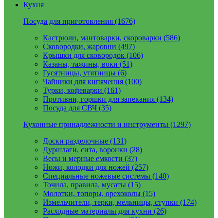
Кухня
Посуда для приготовления (1676)
Кастрюли, мантоварки, скороварки (586)
Сковородки, жаровни (497)
Крышки для сковородок (106)
Казаны, тажины, воки (51)
Гусятницы, утятницы (6)
Чайники для кипячения (100)
Турки, кофеварки (161)
Противни, горшки для запекания (134)
Посуда для СВЧ (35)
Кухонные принадлежности и инструменты (1297)
Доски разделочные (131)
Дуршлаги, сита, воронки (28)
Весы и мерные емкости (37)
Ножи, колодки для ножей (257)
Специальные ножевые системы (140)
Точила, правила, мусаты (15)
Молотки, топоры, орехоколы (15)
Измельчители, терки, мельницы, ступки (174)
Расходные материалы для кухни (26)