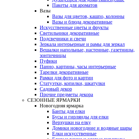
Пакеты для ароматов
Вазы
Вазы для цветов, кашпо, колонны
Вазы и блюда декоративные
Искусственные цветы и фрукты
Светильники декоративные
Подсвечники и свечи
Зеркала интерьерные и рамы для зеркал
Вешалки напольные, настенные, газетницы,
зонтичницы
Пуфики
Панно, картины, часы интерьерные
Тарелки декоративные
Рамки для фото и картин
Статуэтки, копилки, шкатулки
Садовый декор
Прочие предметы декора
СЕЗОННЫЕ ЯРМАРКИ
Новогодняя ярмарка
Банты для елки
Бусы и гирлянды для елки
Верхушки на елку
Домики новогодние и водяные шары
Елки искусственные