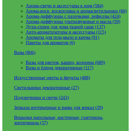
Арома-свечи и аксессуары к ним (584)
Арома-воск, воскоплавы и аромасветильники (60)
Арома-диффузоры с палочками, рефиллы (424)
Арома-диффузоры ультразвуковые и масла (59)
Духи-спреи для дома,тканей,саше (137)
Авто-ароматизаторы и аксессуары (115)
Ароматы для тела,мыло и крема (91)
Пакеты для ароматов (6)
Вазы (806)
Вазы для цветов, кашпо, колонны (689)
Вазы и блюда декоративные (117)
Искусственные цветы и фрукты (488)
Светильники декоративные (27)
Подсвечники и свечи (243)
Зеркала интерьерные и рамы для зеркал (29)
Вешалки напольные, настенные, газетницы,
зонтичницы (37)