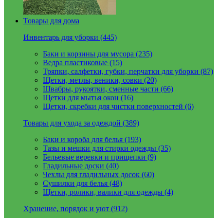
Товары для дома
Инвентарь для уборки (445)
Баки и корзины для мусора (235)
Ведра пластиковые (15)
Тряпки, салфетки, губки, перчатки для уборки (87)
Щетки, метлы, веники, совки (20)
Швабры, рукоятки, сменные части (66)
Щетки для мытья окон (16)
Щетки, скребки для чистки поверхностей (6)
Товары для ухода за одеждой (389)
Баки и короба для белья (193)
Тазы и мешки для стирки одежды (35)
Бельевые веревки и прищепки (9)
Гладильные доски (40)
Чехлы для гладильных досок (60)
Сушилки для белья (48)
Щетки, ролики, валики для одежды (4)
Хранение, порядок и уют (912)