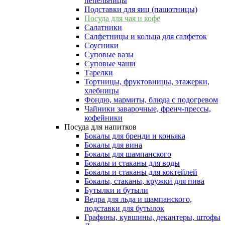
пепельницы
Подставки для яиц (пашотницы)
Посуда для чая и кофе
Салатники
Салфетницы и кольца для салфеток
Соусники
Суповые вазы
Суповые чаши
Тарелки
Тортницы, фруктовницы, этажерки,
хлебницы
Фондю, мармиты, блюда с подогревом
Чайники заварочные, френч-прессы,
кофейники
Посуда для напитков
Бокалы для бренди и коньяка
Бокалы для вина
Бокалы для шампанского
Бокалы и стаканы для воды
Бокалы и стаканы для коктейлей
Бокалы, стаканы, кружки для пива
Бутылки и бутыли
Ведра для льда и шампанского,
подставки для бутылок
Графины, кувшины, декантеры, штофы