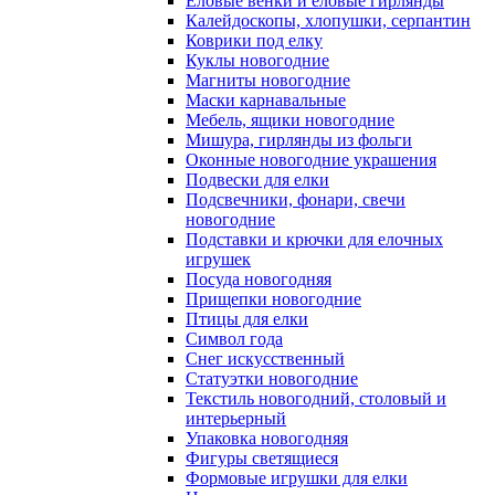
Еловые венки и еловые гирлянды
Калейдоскопы, хлопушки, серпантин
Коврики под елку
Куклы новогодние
Магниты новогодние
Маски карнавальные
Мебель, ящики новогодние
Мишура, гирлянды из фольги
Оконные новогодние украшения
Подвески для елки
Подсвечники, фонари, свечи
новогодние
Подставки и крючки для елочных
игрушек
Посуда новогодняя
Прищепки новогодние
Птицы для елки
Символ года
Снег искусственный
Статуэтки новогодние
Текстиль новогодний, столовый и
интерьерный
Упаковка новогодняя
Фигуры светящиеся
Формовые игрушки для елки