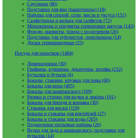
Соусники (80)
Подставки для яиц (пашотницы) (18)
Наборы для специй, соли, масла и уксуса (151)
Салфетницы и кольца для салфеток (72)
Менажницы и предметы сервировки закусок (143)
Фондю, мармиты, блюда с подогревом (26)
Подставки для зубочисток, пепельницы (14)
Доски сервировочные (25)
Посуда для напитков (1484)
Лимонадники (30)
Графины, кувшины, декантеры, штофы (232)
Бутылки и бутыли (6)
Бокалы, стаканы, кружки для пива (60)
Бокалы для вина (405)
Бокалы для шампанского (169)
Рюмки и стопки для водки и ликёра (101)
Бокалы для бренди и коньяка (30)
Стаканы для виски (119)
Бокалы и стаканы для коктейлей (27)
Бокалы и стаканы для воды (265)
Подарочные питьевые наборы (26)
Ведра для льда и шампанского, подставки для
бутылок (14)