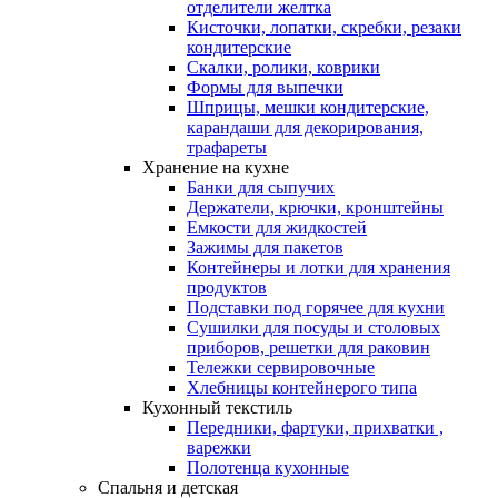
отделители желтка
Кисточки, лопатки, скребки, резаки
кондитерские
Скалки, ролики, коврики
Формы для выпечки
Шприцы, мешки кондитерские,
карандаши для декорирования,
трафареты
Хранение на кухне
Банки для сыпучих
Держатели, крючки, кронштейны
Емкости для жидкостей
Зажимы для пакетов
Контейнеры и лотки для хранения
продуктов
Подставки под горячее для кухни
Сушилки для посуды и столовых
приборов, решетки для раковин
Тележки сервировочные
Хлебницы контейнерого типа
Кухонный текстиль
Передники, фартуки, прихватки ,
варежки
Полотенца кухонные
Спальня и детская