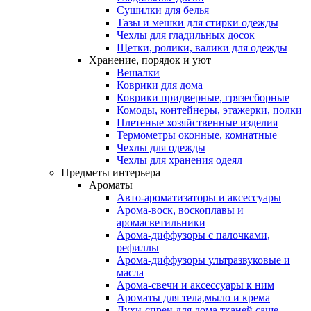
Сушилки для белья
Тазы и мешки для стирки одежды
Чехлы для гладильных досок
Щетки, ролики, валики для одежды
Хранение, порядок и уют
Вешалки
Коврики для дома
Коврики придверные, грязесборные
Комоды, контейнеры, этажерки, полки
Плетеные хозяйственные изделия
Термометры оконные, комнатные
Чехлы для одежды
Чехлы для хранения одеял
Предметы интерьера
Ароматы
Авто-ароматизаторы и аксессуары
Арома-воск, воскоплавы и
аромасветильники
Арома-диффузоры с палочками,
рефиллы
Арома-диффузоры ультразвуковые и
масла
Арома-свечи и аксессуары к ним
Ароматы для тела,мыло и крема
Духи-спреи для дома,тканей,саше