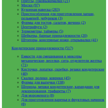
Прессы, соковыжималки (21)
Миски (97)
Кухонная навеска (283)
Приспособления для приготовления лапши,
пельменей, чебуреков (3)
Формы для тостов, салатов, яичниц (2)
Центрифуги (2)
Термометры, таймеры (5)
Шейкеры, барные принадлежности (20)
Штопоры, консервные ножи, открывалки (41)
Кондитерские принадлежности (517)
Емкости для смешивания и миксеры
механические, веселки, сита, отделители желтка
(71)
Кисточки, лопатки, скребки, резаки кондитерские
(40)
Скалки, ролики, коврики (45)
Формы для выпечки (338)
Шприцы, мешки кондитерские, карандаши для
декорирования, трафареты (7)
Для мороженого (8)
Для приготовления варенья и фруктовых начинок
(8)