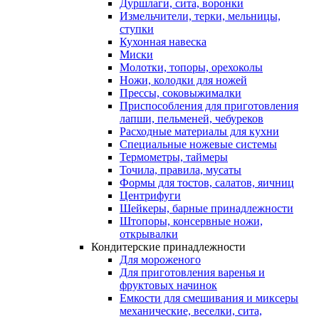
Дуршлаги, сита, воронки
Измельчители, терки, мельницы,
ступки
Кухонная навеска
Миски
Молотки, топоры, орехоколы
Ножи, колодки для ножей
Прессы, соковыжималки
Приспособления для приготовления
лапши, пельменей, чебуреков
Расходные материалы для кухни
Специальные ножевые системы
Термометры, таймеры
Точила, правила, мусаты
Формы для тостов, салатов, яичниц
Центрифуги
Шейкеры, барные принадлежности
Штопоры, консервные ножи,
открывалки
Кондитерские принадлежности
Для мороженого
Для приготовления варенья и
фруктовых начинок
Емкости для смешивания и миксеры
механические, веселки, сита,