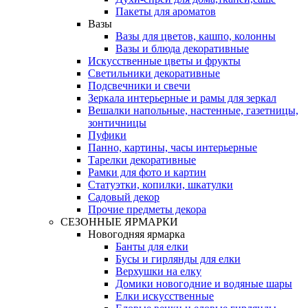
Пакеты для ароматов
Вазы
Вазы для цветов, кашпо, колонны
Вазы и блюда декоративные
Искусственные цветы и фрукты
Светильники декоративные
Подсвечники и свечи
Зеркала интерьерные и рамы для зеркал
Вешалки напольные, настенные, газетницы,
зонтичницы
Пуфики
Панно, картины, часы интерьерные
Тарелки декоративные
Рамки для фото и картин
Статуэтки, копилки, шкатулки
Садовый декор
Прочие предметы декора
СЕЗОННЫЕ ЯРМАРКИ
Новогодняя ярмарка
Банты для елки
Бусы и гирлянды для елки
Верхушки на елку
Домики новогодние и водяные шары
Елки искусственные