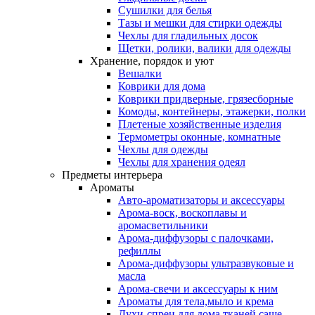
Сушилки для белья
Тазы и мешки для стирки одежды
Чехлы для гладильных досок
Щетки, ролики, валики для одежды
Хранение, порядок и уют
Вешалки
Коврики для дома
Коврики придверные, грязесборные
Комоды, контейнеры, этажерки, полки
Плетеные хозяйственные изделия
Термометры оконные, комнатные
Чехлы для одежды
Чехлы для хранения одеял
Предметы интерьера
Ароматы
Авто-ароматизаторы и аксессуары
Арома-воск, воскоплавы и
аромасветильники
Арома-диффузоры с палочками,
рефиллы
Арома-диффузоры ультразвуковые и
масла
Арома-свечи и аксессуары к ним
Ароматы для тела,мыло и крема
Духи-спреи для дома,тканей,саше