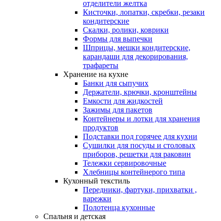
отделители желтка
Кисточки, лопатки, скребки, резаки
кондитерские
Скалки, ролики, коврики
Формы для выпечки
Шприцы, мешки кондитерские,
карандаши для декорирования,
трафареты
Хранение на кухне
Банки для сыпучих
Держатели, крючки, кронштейны
Емкости для жидкостей
Зажимы для пакетов
Контейнеры и лотки для хранения
продуктов
Подставки под горячее для кухни
Сушилки для посуды и столовых
приборов, решетки для раковин
Тележки сервировочные
Хлебницы контейнерого типа
Кухонный текстиль
Передники, фартуки, прихватки ,
варежки
Полотенца кухонные
Спальня и детская