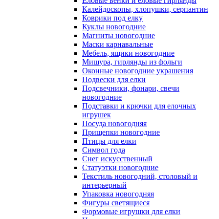
Еловые венки и еловые гирлянды
Калейдоскопы, хлопушки, серпантин
Коврики под елку
Куклы новогодние
Магниты новогодние
Маски карнавальные
Мебель, ящики новогодние
Мишура, гирлянды из фольги
Оконные новогодние украшения
Подвески для елки
Подсвечники, фонари, свечи
новогодние
Подставки и крючки для елочных
игрушек
Посуда новогодняя
Прищепки новогодние
Птицы для елки
Символ года
Снег искусственный
Статуэтки новогодние
Текстиль новогодний, столовый и
интерьерный
Упаковка новогодняя
Фигуры светящиеся
Формовые игрушки для елки