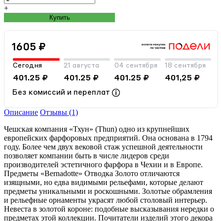
+
Купить
1605 ₽
Сегодня
21 августа
04 сентября
18 сентября
401.25 ₽
401.25 ₽
401.25 ₽
401,25 ₽
Без комиссий и переплат
Описание
Отзывы (1)
Чешская компания «Тхун» (Thun) одно из крупнейших
европейских фарфоровых предприятий. Она основана в 1794
году. Более чем двух вековой стаж успешной деятельности
позволяет компании быть в числе лидеров среди
производителей эстетичного фарфора в Чехии и в Европе.
Предметы «Bernadotte» Отводка Золото отличаются
изящными, но едва видимыми рельефами, которые делают
предметы уникальными и роскошными. Золотые обрамления
и рельефные орнаменты украсят любой столовый интерьер.
Невеста в золотой короне: подобные высказывания нередки о
предметах этой коллекции. Почитатели изделий этого декора