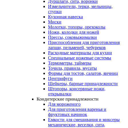
Дуршлаги, сита, воронки
Измельчители, терки, мельницы,
ступки
Кухонная навеска
Миски
Молотки, топоры, орехоколы
Ножи, колодки для ножей
Прессы, соковыжималки
Приспособления для приготовления
лапши, пельменей, чебуреков
Расходные материалы для кухни
Специальные ножевые системы
Термометры, таймеры
Точила, правила, мусаты
Формы для тостов, салатов, яичниц
Центрифуги
Шейкеры, барные принадлежности
Штопоры, консервные ножи,
открывалки
Кондитерские принадлежности
Для мороженого
Для приготовления варенья и
фруктовых начинок
Емкости для смешивания и миксеры
механические, веселки, сита,