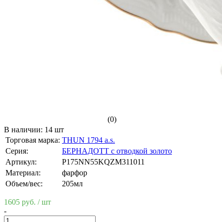
(0)
В наличии:
14 шт
Торговая марка:
THUN 1794 a.s.
Серия:
БЕРНАДОТТ с отводкой золото
Артикул:
P175NN55KQZM311011
Материал:
фарфор
Объем/вес:
205мл
1605 руб.
/ шт
-