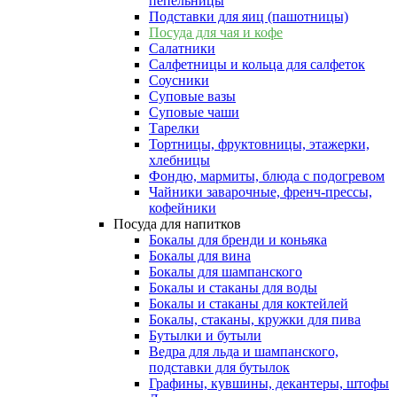
пепельницы
Подставки для яиц (пашотницы)
Посуда для чая и кофе
Салатники
Салфетницы и кольца для салфеток
Соусники
Суповые вазы
Суповые чаши
Тарелки
Тортницы, фруктовницы, этажерки,
хлебницы
Фондю, мармиты, блюда с подогревом
Чайники заварочные, френч-прессы,
кофейники
Посуда для напитков
Бокалы для бренди и коньяка
Бокалы для вина
Бокалы для шампанского
Бокалы и стаканы для воды
Бокалы и стаканы для коктейлей
Бокалы, стаканы, кружки для пива
Бутылки и бутыли
Ведра для льда и шампанского,
подставки для бутылок
Графины, кувшины, декантеры, штофы