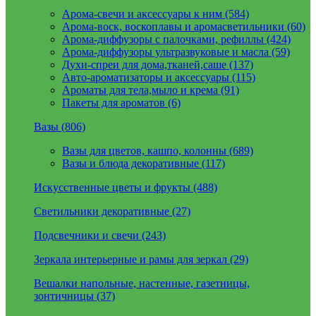
Арома-свечи и аксессуары к ним (584)
Арома-воск, воскоплавы и аромасветильники (60)
Арома-диффузоры с палочками, рефиллы (424)
Арома-диффузоры ультразвуковые и масла (59)
Духи-спреи для дома,тканей,саше (137)
Авто-ароматизаторы и аксессуары (115)
Ароматы для тела,мыло и крема (91)
Пакеты для ароматов (6)
Вазы (806)
Вазы для цветов, кашпо, колонны (689)
Вазы и блюда декоративные (117)
Искусственные цветы и фрукты (488)
Светильники декоративные (27)
Подсвечники и свечи (243)
Зеркала интерьерные и рамы для зеркал (29)
Вешалки напольные, настенные, газетницы,
зонтичницы (37)