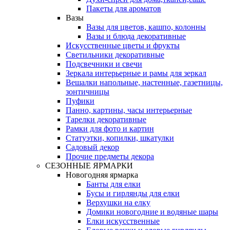
Пакеты для ароматов
Вазы
Вазы для цветов, кашпо, колонны
Вазы и блюда декоративные
Искусственные цветы и фрукты
Светильники декоративные
Подсвечники и свечи
Зеркала интерьерные и рамы для зеркал
Вешалки напольные, настенные, газетницы,
зонтичницы
Пуфики
Панно, картины, часы интерьерные
Тарелки декоративные
Рамки для фото и картин
Статуэтки, копилки, шкатулки
Садовый декор
Прочие предметы декора
СЕЗОННЫЕ ЯРМАРКИ
Новогодняя ярмарка
Банты для елки
Бусы и гирлянды для елки
Верхушки на елку
Домики новогодние и водяные шары
Елки искусственные