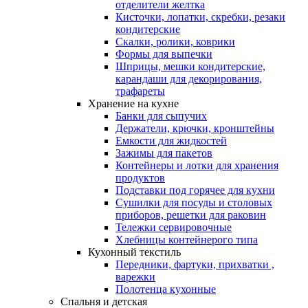
отделители желтка
Кисточки, лопатки, скребки, резаки
кондитерские
Скалки, ролики, коврики
Формы для выпечки
Шприцы, мешки кондитерские,
карандаши для декорирования,
трафареты
Хранение на кухне
Банки для сыпучих
Держатели, крючки, кронштейны
Емкости для жидкостей
Зажимы для пакетов
Контейнеры и лотки для хранения
продуктов
Подставки под горячее для кухни
Сушилки для посуды и столовых
приборов, решетки для раковин
Тележки сервировочные
Хлебницы контейнерого типа
Кухонный текстиль
Передники, фартуки, прихватки ,
варежки
Полотенца кухонные
Спальня и детская