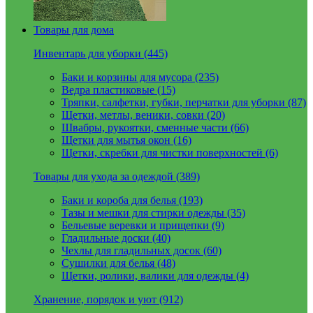
Товары для дома
Инвентарь для уборки (445)
Баки и корзины для мусора (235)
Ведра пластиковые (15)
Тряпки, салфетки, губки, перчатки для уборки (87)
Щетки, метлы, веники, совки (20)
Швабры, рукоятки, сменные части (66)
Щетки для мытья окон (16)
Щетки, скребки для чистки поверхностей (6)
Товары для ухода за одеждой (389)
Баки и короба для белья (193)
Тазы и мешки для стирки одежды (35)
Бельевые веревки и прищепки (9)
Гладильные доски (40)
Чехлы для гладильных досок (60)
Сушилки для белья (48)
Щетки, ролики, валики для одежды (4)
Хранение, порядок и уют (912)