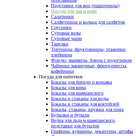
пепельницы
Подставки для яиц (пашотницы)
Посуда для чая и кофе
Салатники
Салфетницы и кольца для салфеток
Соусники
Суповые вазы
Суповые чаши
Тарелки
Тортницы, фруктовницы, этажерки,
хлебницы
Фондю, мармиты, блюда с подогревом
Чайники заварочные, френч-прессы,
кофейники
Посуда для напитков
Бокалы для бренди и коньяка
Бокалы для вина
Бокалы для шампанского
Бокалы и стаканы для воды
Бокалы и стаканы для коктейлей
Бокалы, стаканы, кружки для пива
Бутылки и бутыли
Ведра для льда и шампанского,
подставки для бутылок
Графины, кувшины, декантеры, штофы