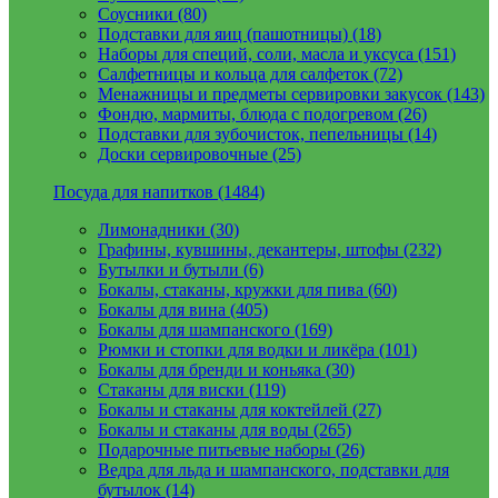
Соусники (80)
Подставки для яиц (пашотницы) (18)
Наборы для специй, соли, масла и уксуса (151)
Салфетницы и кольца для салфеток (72)
Менажницы и предметы сервировки закусок (143)
Фондю, мармиты, блюда с подогревом (26)
Подставки для зубочисток, пепельницы (14)
Доски сервировочные (25)
Посуда для напитков (1484)
Лимонадники (30)
Графины, кувшины, декантеры, штофы (232)
Бутылки и бутыли (6)
Бокалы, стаканы, кружки для пива (60)
Бокалы для вина (405)
Бокалы для шампанского (169)
Рюмки и стопки для водки и ликёра (101)
Бокалы для бренди и коньяка (30)
Стаканы для виски (119)
Бокалы и стаканы для коктейлей (27)
Бокалы и стаканы для воды (265)
Подарочные питьевые наборы (26)
Ведра для льда и шампанского, подставки для
бутылок (14)