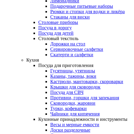
Лимонадники
Подарочные питьевые наборы
Рюмки и стопки для водки и ликёра
Стаканы для виски
Столовые приборы
Посуда в дорогу
Посуда для детей
Столовый текстиль
Дорожки на стол
Сервировочные салфетки
Скатерти и салфетки
Кухня
Посуда для приготовления
Гусятницы, утятницы
Казаны, тажины, воки
Кастрюли, мантоварки, скороварки
Крышки для сковородок
Посуда для СВЧ
Противни, горшки для запекания
Сковородки, жаровни
Турки, кофеварки
Чайники для кипячения
Кухонные принадлежности и инструменты
Весы и мерные емкости
Доски разделочные