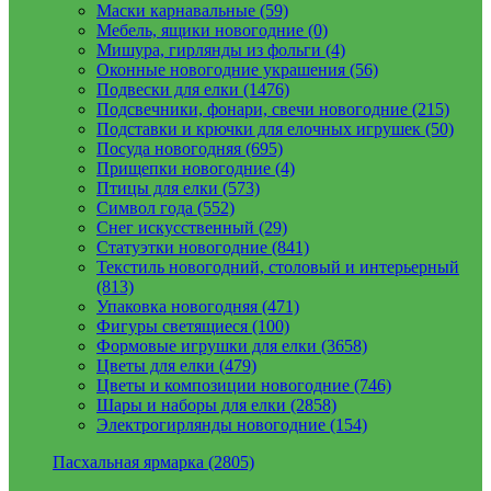
Маски карнавальные (59)
Мебель, ящики новогодние (0)
Мишура, гирлянды из фольги (4)
Оконные новогодние украшения (56)
Подвески для елки (1476)
Подсвечники, фонари, свечи новогодние (215)
Подставки и крючки для елочных игрушек (50)
Посуда новогодняя (695)
Прищепки новогодние (4)
Птицы для елки (573)
Символ года (552)
Снег искусственный (29)
Статуэтки новогодние (841)
Текстиль новогодний, столовый и интерьерный
(813)
Упаковка новогодняя (471)
Фигуры светящиеся (100)
Формовые игрушки для елки (3658)
Цветы для елки (479)
Цветы и композиции новогодние (746)
Шары и наборы для елки (2858)
Электрогирлянды новогодние (154)
Пасхальная ярмарка (2805)