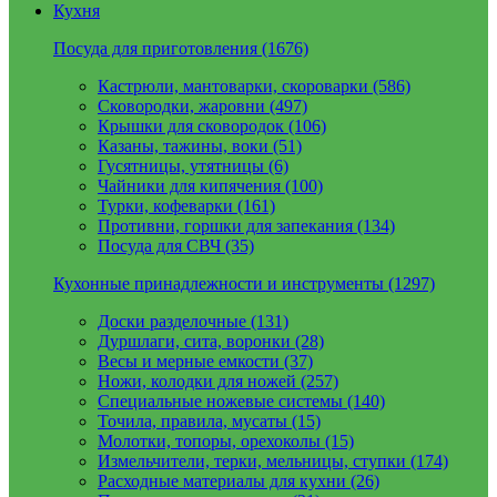
Кухня
Посуда для приготовления (1676)
Кастрюли, мантоварки, скороварки (586)
Сковородки, жаровни (497)
Крышки для сковородок (106)
Казаны, тажины, воки (51)
Гусятницы, утятницы (6)
Чайники для кипячения (100)
Турки, кофеварки (161)
Противни, горшки для запекания (134)
Посуда для СВЧ (35)
Кухонные принадлежности и инструменты (1297)
Доски разделочные (131)
Дуршлаги, сита, воронки (28)
Весы и мерные емкости (37)
Ножи, колодки для ножей (257)
Специальные ножевые системы (140)
Точила, правила, мусаты (15)
Молотки, топоры, орехоколы (15)
Измельчители, терки, мельницы, ступки (174)
Расходные материалы для кухни (26)