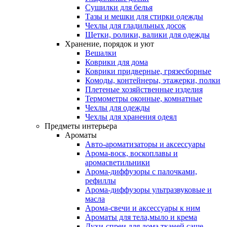
Сушилки для белья
Тазы и мешки для стирки одежды
Чехлы для гладильных досок
Щетки, ролики, валики для одежды
Хранение, порядок и уют
Вешалки
Коврики для дома
Коврики придверные, грязесборные
Комоды, контейнеры, этажерки, полки
Плетеные хозяйственные изделия
Термометры оконные, комнатные
Чехлы для одежды
Чехлы для хранения одеял
Предметы интерьера
Ароматы
Авто-ароматизаторы и аксессуары
Арома-воск, воскоплавы и
аромасветильники
Арома-диффузоры с палочками,
рефиллы
Арома-диффузоры ультразвуковые и
масла
Арома-свечи и аксессуары к ним
Ароматы для тела,мыло и крема
Духи-спреи для дома,тканей,саше