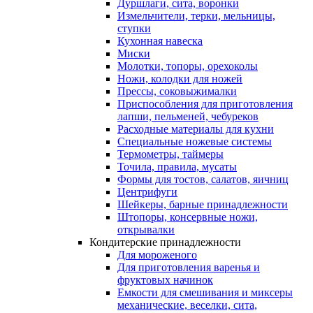
Дуршлаги, сита, воронки
Измельчители, терки, мельницы,
ступки
Кухонная навеска
Миски
Молотки, топоры, орехоколы
Ножи, колодки для ножей
Прессы, соковыжималки
Приспособления для приготовления
лапши, пельменей, чебуреков
Расходные материалы для кухни
Специальные ножевые системы
Термометры, таймеры
Точила, правила, мусаты
Формы для тостов, салатов, яичниц
Центрифуги
Шейкеры, барные принадлежности
Штопоры, консервные ножи,
открывалки
Кондитерские принадлежности
Для мороженого
Для приготовления варенья и
фруктовых начинок
Емкости для смешивания и миксеры
механические, веселки, сита,