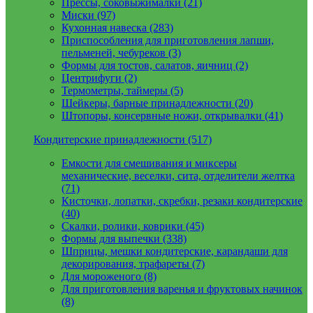
Прессы, соковыжималки (21)
Миски (97)
Кухонная навеска (283)
Приспособления для приготовления лапши,
пельменей, чебуреков (3)
Формы для тостов, салатов, яичниц (2)
Центрифуги (2)
Термометры, таймеры (5)
Шейкеры, барные принадлежности (20)
Штопоры, консервные ножи, открывалки (41)
Кондитерские принадлежности (517)
Емкости для смешивания и миксеры
механические, веселки, сита, отделители желтка
(71)
Кисточки, лопатки, скребки, резаки кондитерские
(40)
Скалки, ролики, коврики (45)
Формы для выпечки (338)
Шприцы, мешки кондитерские, карандаши для
декорирования, трафареты (7)
Для мороженого (8)
Для приготовления варенья и фруктовых начинок
(8)