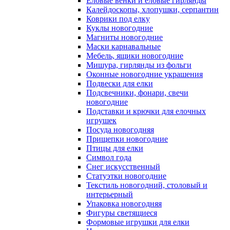
Еловые венки и еловые гирлянды
Калейдоскопы, хлопушки, серпантин
Коврики под елку
Куклы новогодние
Магниты новогодние
Маски карнавальные
Мебель, ящики новогодние
Мишура, гирлянды из фольги
Оконные новогодние украшения
Подвески для елки
Подсвечники, фонари, свечи
новогодние
Подставки и крючки для елочных
игрушек
Посуда новогодняя
Прищепки новогодние
Птицы для елки
Символ года
Снег искусственный
Статуэтки новогодние
Текстиль новогодний, столовый и
интерьерный
Упаковка новогодняя
Фигуры светящиеся
Формовые игрушки для елки