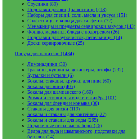
Соусники (80)
Подставки для яиц (пашотницы) (18)
Наборы для специй, соли, масла и уксуса (151)
Салфетницы и кольца для салфеток (72)
Менажницы и предметы сервировки закусок (143)
Фондю, мармиты, блюда с подогревом (26)
Подставки для зубочисток, пепельницы (14)
Доски сервировочные (25)
Посуда для напитков (1484)
Лимонадники (30)
Графины, кувшины, декантеры, штофы (232)
Бутылки и бутыли (6)
Бокалы, стаканы, кружки для пива (60)
Бокалы для вина (405)
Бокалы для шампанского (169)
Рюмки и стопки для водки и ликёра (101)
Бокалы для бренди и коньяка (30)
Стаканы для виски (119)
Бокалы и стаканы для коктейлей (27)
Бокалы и стаканы для воды (265)
Подарочные питьевые наборы (26)
Ведра для льда и шампанского, подставки для
бутылок (14)