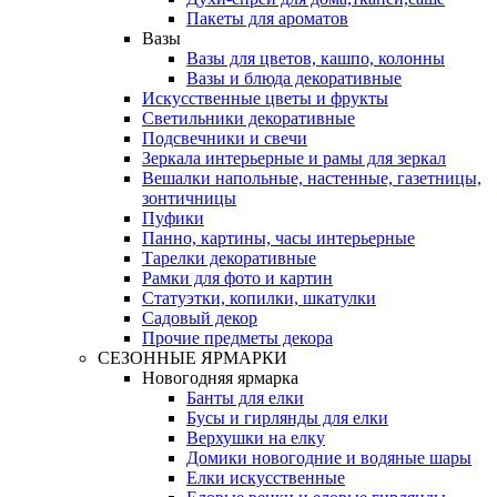
Пакеты для ароматов
Вазы
Вазы для цветов, кашпо, колонны
Вазы и блюда декоративные
Искусственные цветы и фрукты
Светильники декоративные
Подсвечники и свечи
Зеркала интерьерные и рамы для зеркал
Вешалки напольные, настенные, газетницы,
зонтичницы
Пуфики
Панно, картины, часы интерьерные
Тарелки декоративные
Рамки для фото и картин
Статуэтки, копилки, шкатулки
Садовый декор
Прочие предметы декора
СЕЗОННЫЕ ЯРМАРКИ
Новогодняя ярмарка
Банты для елки
Бусы и гирлянды для елки
Верхушки на елку
Домики новогодние и водяные шары
Елки искусственные