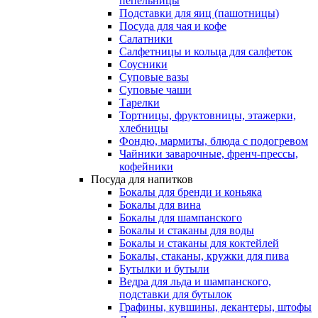
пепельницы
Подставки для яиц (пашотницы)
Посуда для чая и кофе
Салатники
Салфетницы и кольца для салфеток
Соусники
Суповые вазы
Суповые чаши
Тарелки
Тортницы, фруктовницы, этажерки,
хлебницы
Фондю, мармиты, блюда с подогревом
Чайники заварочные, френч-прессы,
кофейники
Посуда для напитков
Бокалы для бренди и коньяка
Бокалы для вина
Бокалы для шампанского
Бокалы и стаканы для воды
Бокалы и стаканы для коктейлей
Бокалы, стаканы, кружки для пива
Бутылки и бутыли
Ведра для льда и шампанского,
подставки для бутылок
Графины, кувшины, декантеры, штофы