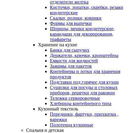
отделители желтка
Кисточки, лопатки, скребки, резаки
кондитерские
Скалки, ролики, коврики
Формы для выпечки
Шприцы, мешки кондитерские,
карандаши для декорирования,
трафареты
Хранение на кухне
Банки для сыпучих
Держатели, крючки, кронштейны
Емкости для жидкостей
Зажимы для пакетов
Контейнеры и лотки для хранения
продуктов
Подставки под горячее для кухни
Сушилки для посуды и столовых
приборов, решетки для раковин
Тележки сервировочные
Хлебницы контейнерого типа
Кухонный текстиль
Передники, фартуки, прихватки ,
варежки
Полотенца кухонные
Спальня и детская