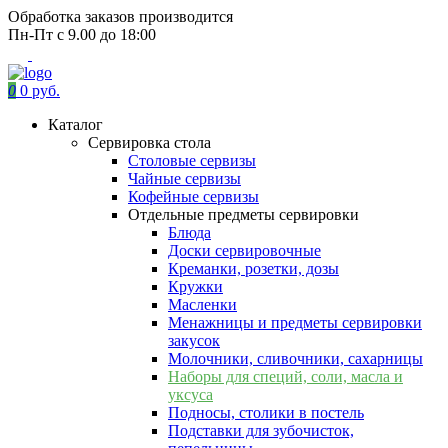
Обработка заказов производится
Пн-Пт с 9.00 до 18:00
0
0 руб.
Каталог
Сервировка стола
Столовые сервизы
Чайные сервизы
Кофейные сервизы
Отдельные предметы сервировки
Блюда
Доски сервировочные
Креманки, розетки, дозы
Кружки
Масленки
Менажницы и предметы сервировки
закусок
Молочники, сливочники, сахарницы
Наборы для специй, соли, масла и
уксуса
Подносы, столики в постель
Подставки для зубочисток,