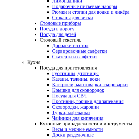
Лимонадники
Подарочные питьевые наборы
Рюмки и стопки для водки и ликёра
Стаканы для виски
Столовые приборы
Посуда в дорогу
Посуда для детей
Столовый текстиль
Дорожки на стол
Сервировочные салфетки
Скатерти и салфетки
Кухня
Посуда для приготовления
Гусятницы, утятницы
Казаны, тажины, воки
Кастрюли, мантоварки, скороварки
Крышки для сковородок
Посуда для СВЧ
Противни, горшки для запекания
Сковородки, жаровни
Турки, кофеварки
Чайники для кипячения
Кухонные принадлежности и инструменты
Весы и мерные емкости
Доски разделочные