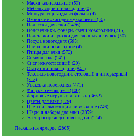
Маски карнавальные (59)
Мебель, ящики новогодние (0)
Мишура, гирлянды из фольги (4)
Оконные новогодние украшения (56)
Подвески для елки (1476)
Подсвечники, фонари, свечи новогодние (215)
Подставки и крючки для елочных игрушек (50)
Посуда новогодняя (695)
Прищепки новогодние (4)
Птицы для елки (573)
Символ года (545)
Снег искусственный (29)
Статуэтки новогодние (841)
Текстиль новогодний, столовый и интерьерный
(813)
Упаковка новогодняя (471)
Фигуры светящиеся (100)
Формовые игрушки для елки (3662)
Цветы для елки (479)
Цветы и композиции новогодние (746)
Шары и наборы для елки (2859)
Электрогирлянды новогодние (154)
Пасхальная ярмарка (2805)