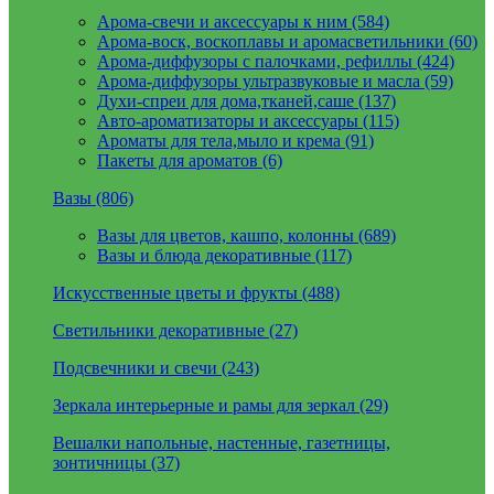
Арома-свечи и аксессуары к ним (584)
Арома-воск, воскоплавы и аромасветильники (60)
Арома-диффузоры с палочками, рефиллы (424)
Арома-диффузоры ультразвуковые и масла (59)
Духи-спреи для дома,тканей,саше (137)
Авто-ароматизаторы и аксессуары (115)
Ароматы для тела,мыло и крема (91)
Пакеты для ароматов (6)
Вазы (806)
Вазы для цветов, кашпо, колонны (689)
Вазы и блюда декоративные (117)
Искусственные цветы и фрукты (488)
Светильники декоративные (27)
Подсвечники и свечи (243)
Зеркала интерьерные и рамы для зеркал (29)
Вешалки напольные, настенные, газетницы,
зонтичницы (37)