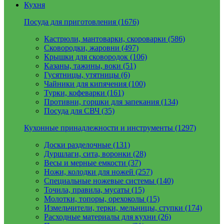
Кухня
Посуда для приготовления (1676)
Кастрюли, мантоварки, скороварки (586)
Сковородки, жаровни (497)
Крышки для сковородок (106)
Казаны, тажины, воки (51)
Гусятницы, утятницы (6)
Чайники для кипячения (100)
Турки, кофеварки (161)
Противни, горшки для запекания (134)
Посуда для СВЧ (35)
Кухонные принадлежности и инструменты (1297)
Доски разделочные (131)
Дуршлаги, сита, воронки (28)
Весы и мерные емкости (37)
Ножи, колодки для ножей (257)
Специальные ножевые системы (140)
Точила, правила, мусаты (15)
Молотки, топоры, орехоколы (15)
Измельчители, терки, мельницы, ступки (174)
Расходные материалы для кухни (26)