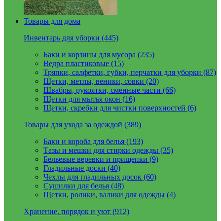
Товары для дома
Инвентарь для уборки (445)
Баки и корзины для мусора (235)
Ведра пластиковые (15)
Тряпки, салфетки, губки, перчатки для уборки (87)
Щетки, метлы, веники, совки (20)
Швабры, рукоятки, сменные части (66)
Щетки для мытья окон (16)
Щетки, скребки для чистки поверхностей (6)
Товары для ухода за одеждой (389)
Баки и короба для белья (193)
Тазы и мешки для стирки одежды (35)
Бельевые веревки и прищепки (9)
Гладильные доски (40)
Чехлы для гладильных досок (60)
Сушилки для белья (48)
Щетки, ролики, валики для одежды (4)
Хранение, порядок и уют (912)