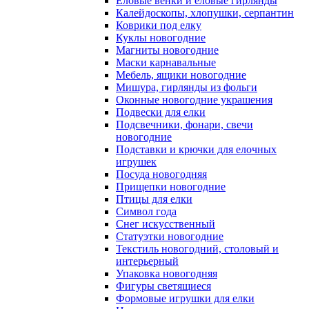
Еловые венки и еловые гирлянды
Калейдоскопы, хлопушки, серпантин
Коврики под елку
Куклы новогодние
Магниты новогодние
Маски карнавальные
Мебель, ящики новогодние
Мишура, гирлянды из фольги
Оконные новогодние украшения
Подвески для елки
Подсвечники, фонари, свечи
новогодние
Подставки и крючки для елочных
игрушек
Посуда новогодняя
Прищепки новогодние
Птицы для елки
Символ года
Снег искусственный
Статуэтки новогодние
Текстиль новогодний, столовый и
интерьерный
Упаковка новогодняя
Фигуры светящиеся
Формовые игрушки для елки