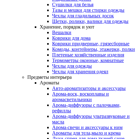
Сушилки для белья
Тазы и мешки для стирки одежды
Чехлы для гладильных досок
Щетки, ролики, валики для одежды
Хранение, порядок и уют
Вешалки
Коврики для дома
Коврики придверные, грязесборные
Комоды, контейнеры, этажерки, полки
Плетеные хозяйственные изделия
Термометры оконные, комнатные
Чехлы для одежды
Чехлы для хранения одеял
Предметы интерьера
Ароматы
Авто-ароматизаторы и аксессуары
Арома-воск, воскоплавы и
аромасветильники
Арома-диффузоры с палочками,
рефиллы
Арома-диффузоры ультразвуковые и
масла
Арома-свечи и аксессуары к ним
Ароматы для тела,мыло и крема
Духи-спреи для дома,тканей,саше