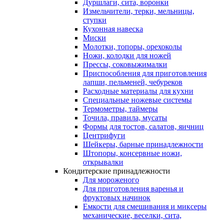
Дуршлаги, сита, воронки
Измельчители, терки, мельницы,
ступки
Кухонная навеска
Миски
Молотки, топоры, орехоколы
Ножи, колодки для ножей
Прессы, соковыжималки
Приспособления для приготовления
лапши, пельменей, чебуреков
Расходные материалы для кухни
Специальные ножевые системы
Термометры, таймеры
Точила, правила, мусаты
Формы для тостов, салатов, яичниц
Центрифуги
Шейкеры, барные принадлежности
Штопоры, консервные ножи,
открывалки
Кондитерские принадлежности
Для мороженого
Для приготовления варенья и
фруктовых начинок
Емкости для смешивания и миксеры
механические, веселки, сита,