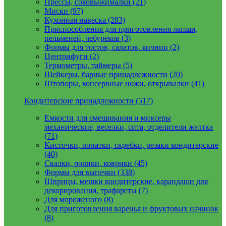
Прессы, соковыжималки (21)
Миски (97)
Кухонная навеска (283)
Приспособления для приготовления лапши,
пельменей, чебуреков (3)
Формы для тостов, салатов, яичниц (2)
Центрифуги (2)
Термометры, таймеры (5)
Шейкеры, барные принадлежности (20)
Штопоры, консервные ножи, открывалки (41)
Кондитерские принадлежности (517)
Емкости для смешивания и миксеры
механические, веселки, сита, отделители желтка
(71)
Кисточки, лопатки, скребки, резаки кондитерские
(40)
Скалки, ролики, коврики (45)
Формы для выпечки (338)
Шприцы, мешки кондитерские, карандаши для
декорирования, трафареты (7)
Для мороженого (8)
Для приготовления варенья и фруктовых начинок
(8)