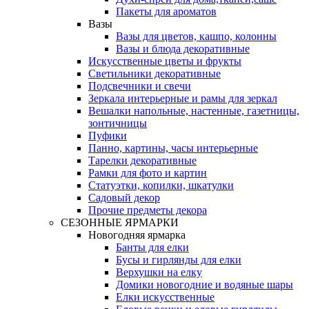
Пакеты для ароматов
Вазы
Вазы для цветов, кашпо, колонны
Вазы и блюда декоративные
Искусственные цветы и фрукты
Светильники декоративные
Подсвечники и свечи
Зеркала интерьерные и рамы для зеркал
Вешалки напольные, настенные, газетницы,
зонтичницы
Пуфики
Панно, картины, часы интерьерные
Тарелки декоративные
Рамки для фото и картин
Статуэтки, копилки, шкатулки
Садовый декор
Прочие предметы декора
СЕЗОННЫЕ ЯРМАРКИ
Новогодняя ярмарка
Банты для елки
Бусы и гирлянды для елки
Верхушки на елку
Домики новогодние и водяные шары
Елки искусственные