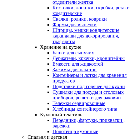
отделители желтка
Кисточки, лопатки, скребки, резаки
кондитерские
Скалки, ролики, коврики
Формы для выпечки
Шприцы, мешки кондитерские,
карандаши для декорирования,
трафареты
Хранение на кухне
Банки для сыпучих
Держатели, крючки, кронштейны
Емкости для жидкостей
Зажимы для пакетов
Контейнеры и лотки для хранения
продуктов
Подставки под горячее для кухни
Сушилки для посуды и столовых
приборов, решетки для раковин
Тележки сервировочные
Хлебницы контейнерого типа
Кухонный текстиль
Передники, фартуки, прихватки ,
варежки
Полотенца кухонные
Спальня и детская