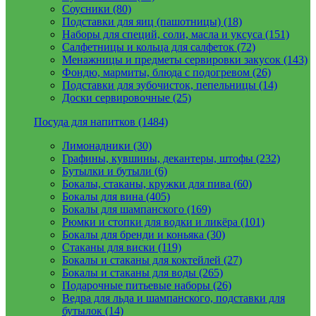
Соусники (80)
Подставки для яиц (пашотницы) (18)
Наборы для специй, соли, масла и уксуса (151)
Салфетницы и кольца для салфеток (72)
Менажницы и предметы сервировки закусок (143)
Фондю, мармиты, блюда с подогревом (26)
Подставки для зубочисток, пепельницы (14)
Доски сервировочные (25)
Посуда для напитков (1484)
Лимонадники (30)
Графины, кувшины, декантеры, штофы (232)
Бутылки и бутыли (6)
Бокалы, стаканы, кружки для пива (60)
Бокалы для вина (405)
Бокалы для шампанского (169)
Рюмки и стопки для водки и ликёра (101)
Бокалы для бренди и коньяка (30)
Стаканы для виски (119)
Бокалы и стаканы для коктейлей (27)
Бокалы и стаканы для воды (265)
Подарочные питьевые наборы (26)
Ведра для льда и шампанского, подставки для
бутылок (14)