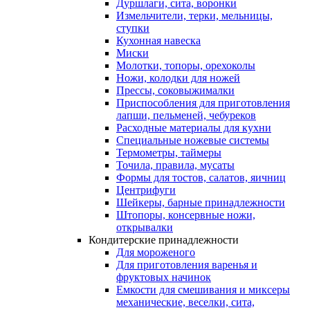
Дуршлаги, сита, воронки
Измельчители, терки, мельницы,
ступки
Кухонная навеска
Миски
Молотки, топоры, орехоколы
Ножи, колодки для ножей
Прессы, соковыжималки
Приспособления для приготовления
лапши, пельменей, чебуреков
Расходные материалы для кухни
Специальные ножевые системы
Термометры, таймеры
Точила, правила, мусаты
Формы для тостов, салатов, яичниц
Центрифуги
Шейкеры, барные принадлежности
Штопоры, консервные ножи,
открывалки
Кондитерские принадлежности
Для мороженого
Для приготовления варенья и
фруктовых начинок
Емкости для смешивания и миксеры
механические, веселки, сита,