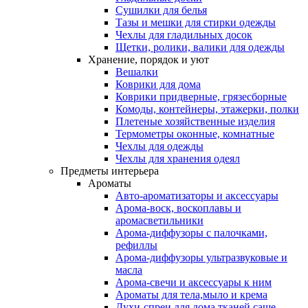
Сушилки для белья
Тазы и мешки для стирки одежды
Чехлы для гладильных досок
Щетки, ролики, валики для одежды
Хранение, порядок и уют
Вешалки
Коврики для дома
Коврики придверные, грязесборные
Комоды, контейнеры, этажерки, полки
Плетеные хозяйственные изделия
Термометры оконные, комнатные
Чехлы для одежды
Чехлы для хранения одеял
Предметы интерьера
Ароматы
Авто-ароматизаторы и аксессуары
Арома-воск, воскоплавы и
аромасветильники
Арома-диффузоры с палочками,
рефиллы
Арома-диффузоры ультразвуковые и
масла
Арома-свечи и аксессуары к ним
Ароматы для тела,мыло и крема
Духи-спреи для дома,тканей,саше