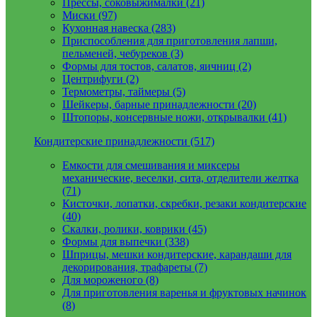
Прессы, соковыжималки (21)
Миски (97)
Кухонная навеска (283)
Приспособления для приготовления лапши,
пельменей, чебуреков (3)
Формы для тостов, салатов, яичниц (2)
Центрифуги (2)
Термометры, таймеры (5)
Шейкеры, барные принадлежности (20)
Штопоры, консервные ножи, открывалки (41)
Кондитерские принадлежности (517)
Емкости для смешивания и миксеры
механические, веселки, сита, отделители желтка
(71)
Кисточки, лопатки, скребки, резаки кондитерские
(40)
Скалки, ролики, коврики (45)
Формы для выпечки (338)
Шприцы, мешки кондитерские, карандаши для
декорирования, трафареты (7)
Для мороженого (8)
Для приготовления варенья и фруктовых начинок
(8)