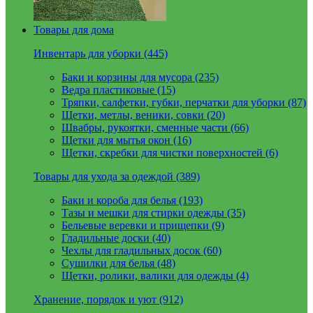
Товары для дома
Инвентарь для уборки (445)
Баки и корзины для мусора (235)
Ведра пластиковые (15)
Тряпки, салфетки, губки, перчатки для уборки (87)
Щетки, метлы, веники, совки (20)
Швабры, рукоятки, сменные части (66)
Щетки для мытья окон (16)
Щетки, скребки для чистки поверхностей (6)
Товары для ухода за одеждой (389)
Баки и короба для белья (193)
Тазы и мешки для стирки одежды (35)
Бельевые веревки и прищепки (9)
Гладильные доски (40)
Чехлы для гладильных досок (60)
Сушилки для белья (48)
Щетки, ролики, валики для одежды (4)
Хранение, порядок и уют (912)