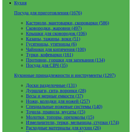
Кухня
Посуда для приготовления (1676)
Кастрюли, мантоварки, скороварки (586)
Сковородки, жаровни (497)
Крышки для сковородок (106)
Казаны, тажины, воки (51)
Гусятницы, утятницы (6)
Чайники для кипячения (100)
Турки, кофеварки (161)
Противни, горшки для запекания (134)
Посуда для СВЧ (35)
Кухонные принадлежности и инструменты (1297)
Доски разделочные (131)
Дуршлаги, сита, воронки (28)
Весы и мерные емкости (37)
Ножи, колодки для ножей (257)
Специальные ножевые системы (140)
Точила, правила, мусаты (15)
Молотки, топоры, орехоколы (15)
Измельчители, терки, мельницы, ступки (174)
Расходные материалы для кухни (26)