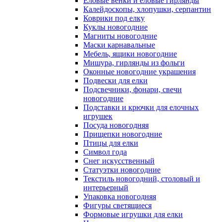
Еловые венки и еловые гирлянды
Калейдоскопы, хлопушки, серпантин
Коврики под елку
Куклы новогодние
Магниты новогодние
Маски карнавальные
Мебель, ящики новогодние
Мишура, гирлянды из фольги
Оконные новогодние украшения
Подвески для елки
Подсвечники, фонари, свечи
новогодние
Подставки и крючки для елочных
игрушек
Посуда новогодняя
Прищепки новогодние
Птицы для елки
Символ года
Снег искусственный
Статуэтки новогодние
Текстиль новогодний, столовый и
интерьерный
Упаковка новогодняя
Фигуры светящиеся
Формовые игрушки для елки