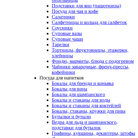
пепельницы
Подставки для яиц (пашотницы)
Посуда для чая и кофе
Салатники
Салфетницы и кольца для салфеток
Соусники
Суповые вазы
Суповые чаши
Тарелки
Тортницы, фруктовницы, этажерки,
хлебницы
Фондю, мармиты, блюда с подогревом
Чайники заварочные, френч-прессы,
кофейники
Посуда для напитков
Бокалы для бренди и коньяка
Бокалы для вина
Бокалы для шампанского
Бокалы и стаканы для воды
Бокалы и стаканы для коктейлей
Бокалы, стаканы, кружки для пива
Бутылки и бутыли
Ведра для льда и шампанского,
подставки для бутылок
Графины, кувшины, декантеры, штофы