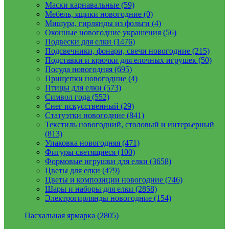
Маски карнавальные (59)
Мебель, ящики новогодние (0)
Мишура, гирлянды из фольги (4)
Оконные новогодние украшения (56)
Подвески для елки (1476)
Подсвечники, фонари, свечи новогодние (215)
Подставки и крючки для елочных игрушек (50)
Посуда новогодняя (695)
Прищепки новогодние (4)
Птицы для елки (573)
Символ года (552)
Снег искусственный (29)
Статуэтки новогодние (841)
Текстиль новогодний, столовый и интерьерный
(813)
Упаковка новогодняя (471)
Фигуры светящиеся (100)
Формовые игрушки для елки (3658)
Цветы для елки (479)
Цветы и композиции новогодние (746)
Шары и наборы для елки (2858)
Электрогирлянды новогодние (154)
Пасхальная ярмарка (2805)