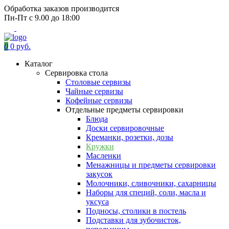
Обработка заказов производится
Пн-Пт с 9.00 до 18:00
0
0 руб.
Каталог
Сервировка стола
Столовые сервизы
Чайные сервизы
Кофейные сервизы
Отдельные предметы сервировки
Блюда
Доски сервировочные
Креманки, розетки, дозы
Кружки
Масленки
Менажницы и предметы сервировки
закусок
Молочники, сливочники, сахарницы
Наборы для специй, соли, масла и
уксуса
Подносы, столики в постель
Подставки для зубочисток,