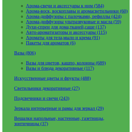
Арома-свечи и аксессуары к ним (584)
Арома-воск, воскоплавы и аромасветильники (60)
Арома-диффузоры с палочками, рефиллы (424)
Арома-диффузоры ультразвуковые и масла (59)
Духи-спреи для дома,тканей,саше (137)
Авто-ароматизаторы и аксессуары (115)
Ароматы для тела,мыло и крема (91)
Пакеты для ароматов (6)
Вазы (806)
Вазы для цветов, кашпо, колонны (689)
Вазы и блюда декоративные (117)
Искусственные цветы и фрукты (488)
Светильники декоративные (27)
Подсвечники и свечи (243)
Зеркала интерьерные и рамы для зеркал (29)
Вешалки напольные, настенные, газетницы,
зонтичницы (37)