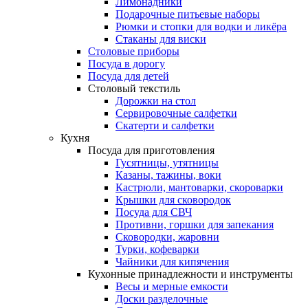
Лимонадники
Подарочные питьевые наборы
Рюмки и стопки для водки и ликёра
Стаканы для виски
Столовые приборы
Посуда в дорогу
Посуда для детей
Столовый текстиль
Дорожки на стол
Сервировочные салфетки
Скатерти и салфетки
Кухня
Посуда для приготовления
Гусятницы, утятницы
Казаны, тажины, воки
Кастрюли, мантоварки, скороварки
Крышки для сковородок
Посуда для СВЧ
Противни, горшки для запекания
Сковородки, жаровни
Турки, кофеварки
Чайники для кипячения
Кухонные принадлежности и инструменты
Весы и мерные емкости
Доски разделочные