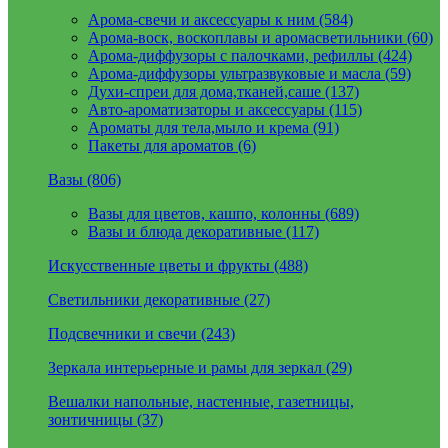
Арома-свечи и аксессуары к ним (584)
Арома-воск, воскоплавы и аромасветильники (60)
Арома-диффузоры с палочками, рефиллы (424)
Арома-диффузоры ультразвуковые и масла (59)
Духи-спреи для дома,тканей,саше (137)
Авто-ароматизаторы и аксессуары (115)
Ароматы для тела,мыло и крема (91)
Пакеты для ароматов (6)
Вазы (806)
Вазы для цветов, кашпо, колонны (689)
Вазы и блюда декоративные (117)
Искусственные цветы и фрукты (488)
Светильники декоративные (27)
Подсвечники и свечи (243)
Зеркала интерьерные и рамы для зеркал (29)
Вешалки напольные, настенные, газетницы,
зонтичницы (37)