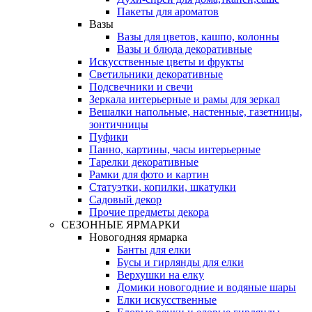
Пакеты для ароматов
Вазы
Вазы для цветов, кашпо, колонны
Вазы и блюда декоративные
Искусственные цветы и фрукты
Светильники декоративные
Подсвечники и свечи
Зеркала интерьерные и рамы для зеркал
Вешалки напольные, настенные, газетницы,
зонтичницы
Пуфики
Панно, картины, часы интерьерные
Тарелки декоративные
Рамки для фото и картин
Статуэтки, копилки, шкатулки
Садовый декор
Прочие предметы декора
СЕЗОННЫЕ ЯРМАРКИ
Новогодняя ярмарка
Банты для елки
Бусы и гирлянды для елки
Верхушки на елку
Домики новогодние и водяные шары
Елки искусственные