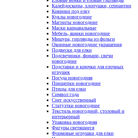
Еловые венки и еловые гирлянды
Калейдоскопы, хлопушки, серпантин
Коврики под елку
Куклы новогодние
Магниты новогодние
Маски карнавальные
Мебель, ящики новогодние
Мишура, гирлянды из фольги
Оконные новогодние украшения
Подвески для елки
Подсвечники, фонари, свечи
новогодние
Подставки и крючки для елочных
игрушек
Посуда новогодняя
Прищепки новогодние
Птицы для елки
Символ года
Снег искусственный
Статуэтки новогодние
Текстиль новогодний, столовый и
интерьерный
Упаковка новогодняя
Фигуры светящиеся
Формовые игрушки для елки