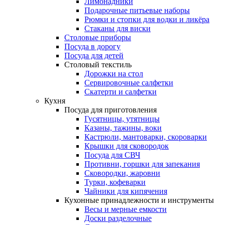
Лимонадники
Подарочные питьевые наборы
Рюмки и стопки для водки и ликёра
Стаканы для виски
Столовые приборы
Посуда в дорогу
Посуда для детей
Столовый текстиль
Дорожки на стол
Сервировочные салфетки
Скатерти и салфетки
Кухня
Посуда для приготовления
Гусятницы, утятницы
Казаны, тажины, воки
Кастрюли, мантоварки, скороварки
Крышки для сковородок
Посуда для СВЧ
Противни, горшки для запекания
Сковородки, жаровни
Турки, кофеварки
Чайники для кипячения
Кухонные принадлежности и инструменты
Весы и мерные емкости
Доски разделочные