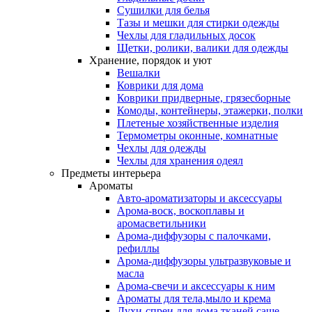
Сушилки для белья
Тазы и мешки для стирки одежды
Чехлы для гладильных досок
Щетки, ролики, валики для одежды
Хранение, порядок и уют
Вешалки
Коврики для дома
Коврики придверные, грязесборные
Комоды, контейнеры, этажерки, полки
Плетеные хозяйственные изделия
Термометры оконные, комнатные
Чехлы для одежды
Чехлы для хранения одеял
Предметы интерьера
Ароматы
Авто-ароматизаторы и аксессуары
Арома-воск, воскоплавы и
аромасветильники
Арома-диффузоры с палочками,
рефиллы
Арома-диффузоры ультразвуковые и
масла
Арома-свечи и аксессуары к ним
Ароматы для тела,мыло и крема
Духи-спреи для дома,тканей,саше