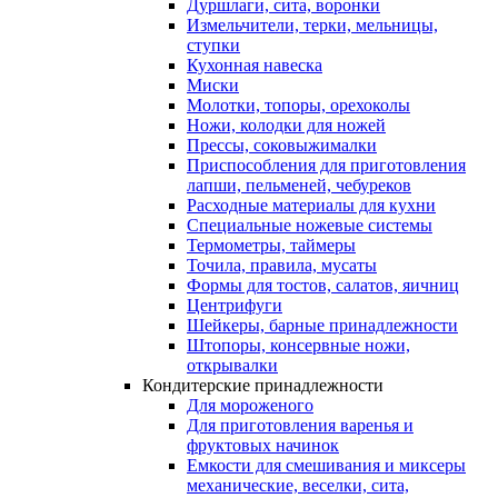
Дуршлаги, сита, воронки
Измельчители, терки, мельницы,
ступки
Кухонная навеска
Миски
Молотки, топоры, орехоколы
Ножи, колодки для ножей
Прессы, соковыжималки
Приспособления для приготовления
лапши, пельменей, чебуреков
Расходные материалы для кухни
Специальные ножевые системы
Термометры, таймеры
Точила, правила, мусаты
Формы для тостов, салатов, яичниц
Центрифуги
Шейкеры, барные принадлежности
Штопоры, консервные ножи,
открывалки
Кондитерские принадлежности
Для мороженого
Для приготовления варенья и
фруктовых начинок
Емкости для смешивания и миксеры
механические, веселки, сита,