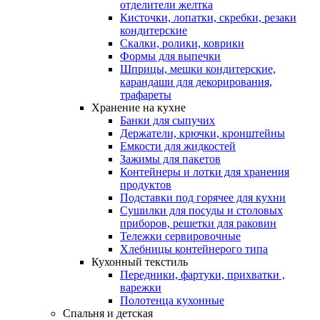
отделители желтка
Кисточки, лопатки, скребки, резаки
кондитерские
Скалки, ролики, коврики
Формы для выпечки
Шприцы, мешки кондитерские,
карандаши для декорирования,
трафареты
Хранение на кухне
Банки для сыпучих
Держатели, крючки, кронштейны
Емкости для жидкостей
Зажимы для пакетов
Контейнеры и лотки для хранения
продуктов
Подставки под горячее для кухни
Сушилки для посуды и столовых
приборов, решетки для раковин
Тележки сервировочные
Хлебницы контейнерого типа
Кухонный текстиль
Передники, фартуки, прихватки ,
варежки
Полотенца кухонные
Спальня и детская