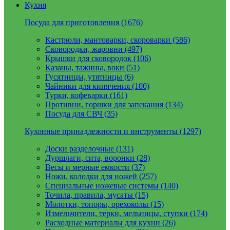
Кухня
Посуда для приготовления (1676)
Кастрюли, мантоварки, скороварки (586)
Сковородки, жаровни (497)
Крышки для сковородок (106)
Казаны, тажины, воки (51)
Гусятницы, утятницы (6)
Чайники для кипячения (100)
Турки, кофеварки (161)
Противни, горшки для запекания (134)
Посуда для СВЧ (35)
Кухонные принадлежности и инструменты (1297)
Доски разделочные (131)
Дуршлаги, сита, воронки (28)
Весы и мерные емкости (37)
Ножи, колодки для ножей (257)
Специальные ножевые системы (140)
Точила, правила, мусаты (15)
Молотки, топоры, орехоколы (15)
Измельчители, терки, мельницы, ступки (174)
Расходные материалы для кухни (26)