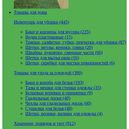
Товары для дома
Инвентарь для уборки (445)
Баки и корзины для мусора (235)
Ведра пластиковые (15)
Тряпки, салфетки, губки, перчатки для уборки (87)
Щетки, метлы, веники, совки (20)
Швабры, рукоятки, сменные части (66)
Щетки для мытья окон (16)
Щетки, скребки для чистки поверхностей (6)
Товары для ухода за одеждой (389)
Баки и короба для белья (193)
Тазы и мешки для стирки одежды (35)
Бельевые веревки и прищепки (9)
Гладильные доски (40)
Чехлы для гладильных досок (60)
Сушилки для белья (48)
Щетки, ролики, валики для одежды (4)
Хранение, порядок и уют (912)