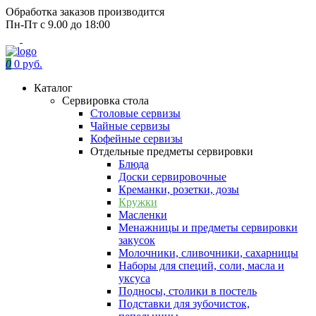
Обработка заказов производится
Пн-Пт с 9.00 до 18:00
0
0 руб.
Каталог
Сервировка стола
Столовые сервизы
Чайные сервизы
Кофейные сервизы
Отдельные предметы сервировки
Блюда
Доски сервировочные
Креманки, розетки, дозы
Кружки
Масленки
Менажницы и предметы сервировки
закусок
Молочники, сливочники, сахарницы
Наборы для специй, соли, масла и
уксуса
Подносы, столики в постель
Подставки для зубочисток,