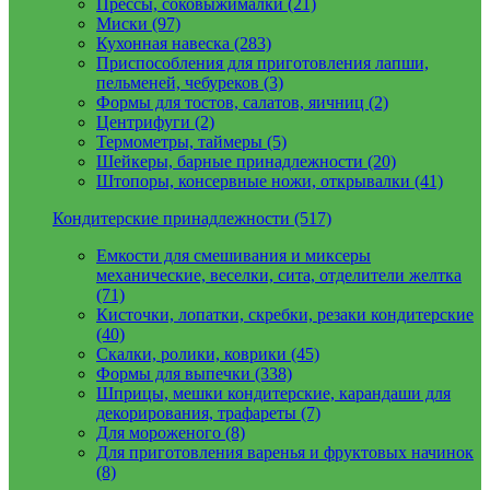
Прессы, соковыжималки (21)
Миски (97)
Кухонная навеска (283)
Приспособления для приготовления лапши,
пельменей, чебуреков (3)
Формы для тостов, салатов, яичниц (2)
Центрифуги (2)
Термометры, таймеры (5)
Шейкеры, барные принадлежности (20)
Штопоры, консервные ножи, открывалки (41)
Кондитерские принадлежности (517)
Емкости для смешивания и миксеры
механические, веселки, сита, отделители желтка
(71)
Кисточки, лопатки, скребки, резаки кондитерские
(40)
Скалки, ролики, коврики (45)
Формы для выпечки (338)
Шприцы, мешки кондитерские, карандаши для
декорирования, трафареты (7)
Для мороженого (8)
Для приготовления варенья и фруктовых начинок
(8)