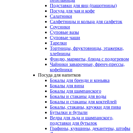
пепельницы
Подставки для яиц (пашотницы)
Посуда для чая и кофе
Салатники
Салфетницы и кольца для салфеток
Соусники
Суповые вазы
Суповые чаши
Тарелки
Тортницы, фруктовницы, этажерки,
хлебницы
Фондю, мармиты, блюда с подогревом
Чайники заварочные, френч-прессы,
кофейники
Посуда для напитков
Бокалы для бренди и коньяка
Бокалы для вина
Бокалы для шампанского
Бокалы и стаканы для воды
Бокалы и стаканы для коктейлей
Бокалы, стаканы, кружки для пива
Бутылки и бутыли
Ведра для льда и шампанского,
подставки для бутылок
Графины, кувшины, декантеры, штофы