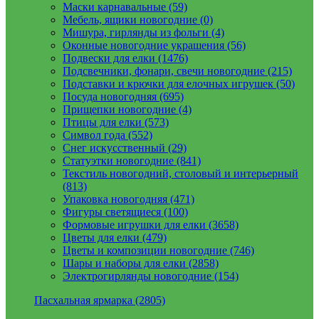
Маски карнавальные (59)
Мебель, ящики новогодние (0)
Мишура, гирлянды из фольги (4)
Оконные новогодние украшения (56)
Подвески для елки (1476)
Подсвечники, фонари, свечи новогодние (215)
Подставки и крючки для елочных игрушек (50)
Посуда новогодняя (695)
Прищепки новогодние (4)
Птицы для елки (573)
Символ года (552)
Снег искусственный (29)
Статуэтки новогодние (841)
Текстиль новогодний, столовый и интерьерный
(813)
Упаковка новогодняя (471)
Фигуры светящиеся (100)
Формовые игрушки для елки (3658)
Цветы для елки (479)
Цветы и композиции новогодние (746)
Шары и наборы для елки (2858)
Электрогирлянды новогодние (154)
Пасхальная ярмарка (2805)