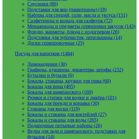
Соусники (80)
Подставки для яиц (пашотницы) (18)
Наборы для специй, соли, масла и уксуса (151)
Салфетницы и кольца для салфеток (72)
Менажницы и предметы сервировки закусок (143)
Фондю, мармиты, блюда с подогревом (26)
Подставки для зубочисток, пепельницы (14)
Доски сервировочные (25)
Посуда для напитков (1484)
Лимонадники (30)
Графины, кувшины, декантеры, штофы (232)
Бутылки и бутыли (6)
Бокалы, стаканы, кружки для пива (60)
Бокалы для вина (405)
Бокалы для шампанского (169)
Рюмки и стопки для водки и ликёра (101)
Бокалы для бренди и коньяка (30)
Стаканы для виски (119)
Бокалы и стаканы для коктейлей (27)
Бокалы и стаканы для воды (265)
Подарочные питьевые наборы (26)
Ведра для льда и шампанского, подставки для
бутылок (14)