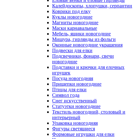
Еловые венки и еловые гирлянды
Калейдоскопы, хлопушки, серпантин
Коврики под елку
Куклы новогодние
Магниты новогодние
Маски карнавальные
Мебель, ящики новогодние
Мишура, гирлянды из фольги
Оконные новогодние украшения
Подвески для елки
Подсвечники, фонари, свечи
новогодние
Подставки и крючки для елочных
игрушек
Посуда новогодняя
Прищепки новогодние
Птицы для елки
Символ года
Снег искусственный
Статуэтки новогодние
Текстиль новогодний, столовый и
интерьерный
Упаковка новогодняя
Фигуры светящиеся
Формовые игрушки для елки