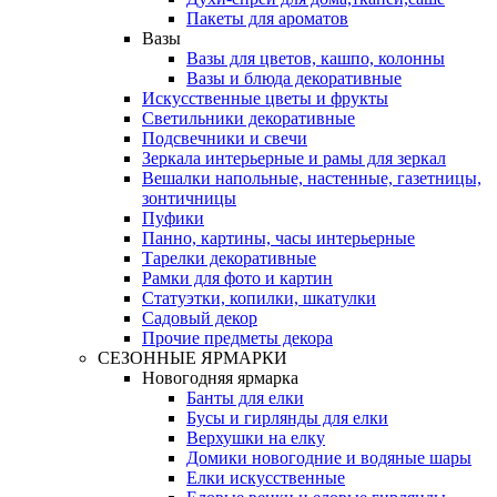
Пакеты для ароматов
Вазы
Вазы для цветов, кашпо, колонны
Вазы и блюда декоративные
Искусственные цветы и фрукты
Светильники декоративные
Подсвечники и свечи
Зеркала интерьерные и рамы для зеркал
Вешалки напольные, настенные, газетницы,
зонтичницы
Пуфики
Панно, картины, часы интерьерные
Тарелки декоративные
Рамки для фото и картин
Статуэтки, копилки, шкатулки
Садовый декор
Прочие предметы декора
СЕЗОННЫЕ ЯРМАРКИ
Новогодняя ярмарка
Банты для елки
Бусы и гирлянды для елки
Верхушки на елку
Домики новогодние и водяные шары
Елки искусственные