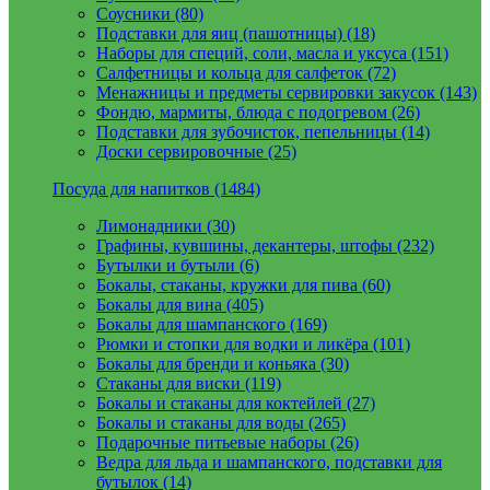
Соусники (80)
Подставки для яиц (пашотницы) (18)
Наборы для специй, соли, масла и уксуса (151)
Салфетницы и кольца для салфеток (72)
Менажницы и предметы сервировки закусок (143)
Фондю, мармиты, блюда с подогревом (26)
Подставки для зубочисток, пепельницы (14)
Доски сервировочные (25)
Посуда для напитков (1484)
Лимонадники (30)
Графины, кувшины, декантеры, штофы (232)
Бутылки и бутыли (6)
Бокалы, стаканы, кружки для пива (60)
Бокалы для вина (405)
Бокалы для шампанского (169)
Рюмки и стопки для водки и ликёра (101)
Бокалы для бренди и коньяка (30)
Стаканы для виски (119)
Бокалы и стаканы для коктейлей (27)
Бокалы и стаканы для воды (265)
Подарочные питьевые наборы (26)
Ведра для льда и шампанского, подставки для
бутылок (14)