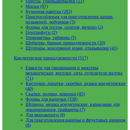
Прессы, соковыжималки (21)
Миски (97)
Кухонная навеска (283)
Приспособления для приготовления лапши,
пельменей, чебуреков (3)
Формы для тостов, салатов, яичниц (2)
Центрифуги (2)
Термометры, таймеры (5)
Шейкеры, барные принадлежности (20)
Штопоры, консервные ножи, открывалки (41)
Кондитерские принадлежности (517)
Емкости для смешивания и миксеры
механические, веселки, сита, отделители желтка
(71)
Кисточки, лопатки, скребки, резаки кондитерские
(40)
Скалки, ролики, коврики (45)
Формы для выпечки (338)
Шприцы, мешки кондитерские, карандаши для
декорирования, трафареты (7)
Для мороженого (8)
Для приготовления варенья и фруктовых начинок
(8)