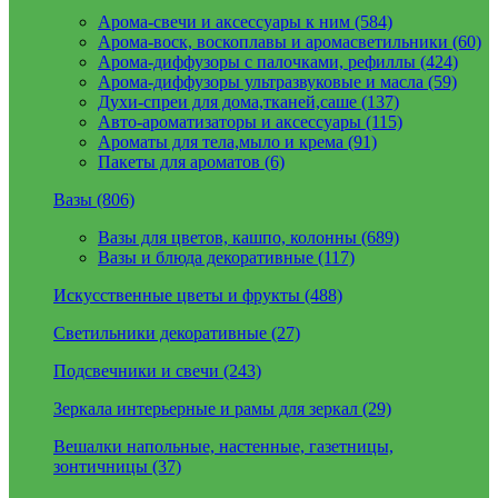
Арома-свечи и аксессуары к ним (584)
Арома-воск, воскоплавы и аромасветильники (60)
Арома-диффузоры с палочками, рефиллы (424)
Арома-диффузоры ультразвуковые и масла (59)
Духи-спреи для дома,тканей,саше (137)
Авто-ароматизаторы и аксессуары (115)
Ароматы для тела,мыло и крема (91)
Пакеты для ароматов (6)
Вазы (806)
Вазы для цветов, кашпо, колонны (689)
Вазы и блюда декоративные (117)
Искусственные цветы и фрукты (488)
Светильники декоративные (27)
Подсвечники и свечи (243)
Зеркала интерьерные и рамы для зеркал (29)
Вешалки напольные, настенные, газетницы,
зонтичницы (37)