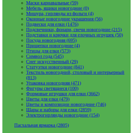
Маски карнавальные (59)
Мебель, ящики новогодние (0)
Мишура, гирлянды из фольги (4)
Оконные новогодние украшения (56)
Подвески для елки (1476)
Подсвечники, фонари, свечи новогодние (215)
Подставки и крючки для елочных игрушек (50)
Посуда новогодняя (695)
Прищепки новогодние (4)
Птицы для елки (573)
Символ года (545)
Снег искусственный (29)
Статуэтки новогодние (841)
Текстиль новогодний, столовый и интерьерный
(813)
Упаковка новогодняя (471)
Фигуры светящиеся (100)
Формовые игрушки для елки (3662)
Цветы для елки (479)
Цветы и композиции новогодние (746)
Шары и наборы для елки (2859)
Электрогирлянды новогодние (154)
Пасхальная ярмарка (2805)