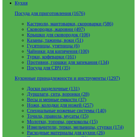
Кухня
Посуда для приготовления (1676)
Кастрюли, мантоварки, скороварки (586)
Сковородки, жаровни (497)
Крышки для сковородок (106)
Казаны, тажины, воки (51)
Гусятницы, утятницы (6)
Чайники для кипячения (100)
Турки, кофеварки (161)
Противни, горшки для запекания (134)
Посуда для СВЧ (35)
Кухонные принадлежности и инструменты (1297)
Доски разделочные (131)
Дуршлаги, сита, воронки (28)
Весы и мерные емкости (37)
Ножи, колодки для ножей (257)
Специальные ножевые системы (140)
Точила, правила, мусаты (15)
Молотки, топоры, орехоколы (15)
Измельчители, терки, мельницы, ступки (174)
Расходные материалы для кухни (26)