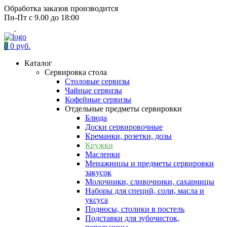
Обработка заказов производится
Пн-Пт с 9.00 до 18:00
0
0 руб.
Каталог
Сервировка стола
Столовые сервизы
Чайные сервизы
Кофейные сервизы
Отдельные предметы сервировки
Блюда
Доски сервировочные
Креманки, розетки, дозы
Кружки
Масленки
Менажницы и предметы сервировки
закусок
Молочники, сливочники, сахарницы
Наборы для специй, соли, масла и
уксуса
Подносы, столики в постель
Подставки для зубочисток,