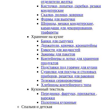
отделители желтка
Кисточки, лопатки, скребки, резаки
кондитерские
Скалки, ролики, коврики
Формы для выпечки
Шприцы, мешки кондитерские,
карандаши для декорирования,
трафареты
Хранение на кухне
Банки для сыпучих
Держатели, крючки, кронштейны
Емкости для жидкостей
Зажимы для пакетов
Контейнеры и лотки для хранения
продуктов
Подставки под горячее для кухни
Сушилки для посуды и столовых
приборов, решетки для раковин
Тележки сервировочные
Хлебницы контейнерого типа
Кухонный текстиль
Передники, фартуки, прихватки ,
варежки
Полотенца кухонные
Спальня и детская