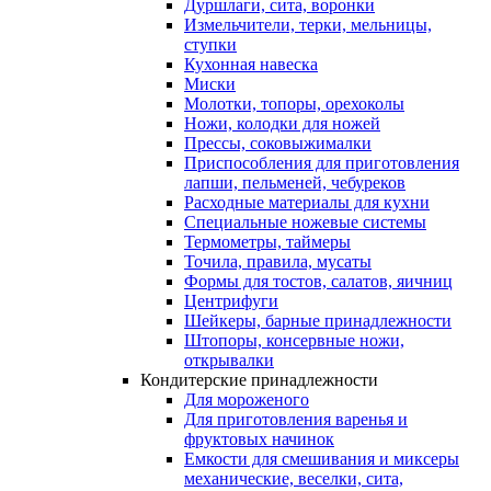
Дуршлаги, сита, воронки
Измельчители, терки, мельницы,
ступки
Кухонная навеска
Миски
Молотки, топоры, орехоколы
Ножи, колодки для ножей
Прессы, соковыжималки
Приспособления для приготовления
лапши, пельменей, чебуреков
Расходные материалы для кухни
Специальные ножевые системы
Термометры, таймеры
Точила, правила, мусаты
Формы для тостов, салатов, яичниц
Центрифуги
Шейкеры, барные принадлежности
Штопоры, консервные ножи,
открывалки
Кондитерские принадлежности
Для мороженого
Для приготовления варенья и
фруктовых начинок
Емкости для смешивания и миксеры
механические, веселки, сита,