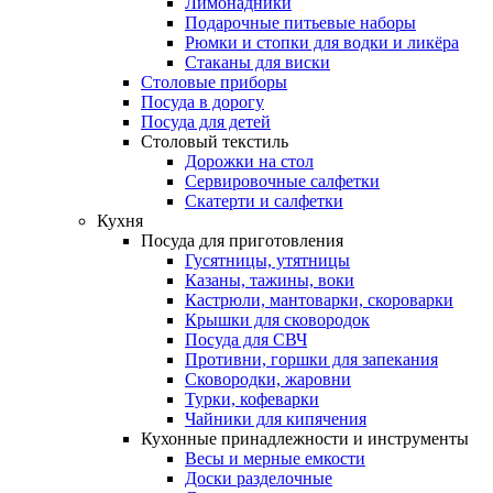
Лимонадники
Подарочные питьевые наборы
Рюмки и стопки для водки и ликёра
Стаканы для виски
Столовые приборы
Посуда в дорогу
Посуда для детей
Столовый текстиль
Дорожки на стол
Сервировочные салфетки
Скатерти и салфетки
Кухня
Посуда для приготовления
Гусятницы, утятницы
Казаны, тажины, воки
Кастрюли, мантоварки, скороварки
Крышки для сковородок
Посуда для СВЧ
Противни, горшки для запекания
Сковородки, жаровни
Турки, кофеварки
Чайники для кипячения
Кухонные принадлежности и инструменты
Весы и мерные емкости
Доски разделочные