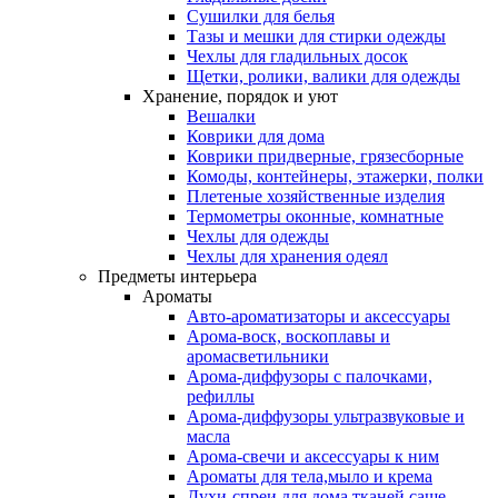
Сушилки для белья
Тазы и мешки для стирки одежды
Чехлы для гладильных досок
Щетки, ролики, валики для одежды
Хранение, порядок и уют
Вешалки
Коврики для дома
Коврики придверные, грязесборные
Комоды, контейнеры, этажерки, полки
Плетеные хозяйственные изделия
Термометры оконные, комнатные
Чехлы для одежды
Чехлы для хранения одеял
Предметы интерьера
Ароматы
Авто-ароматизаторы и аксессуары
Арома-воск, воскоплавы и
аромасветильники
Арома-диффузоры с палочками,
рефиллы
Арома-диффузоры ультразвуковые и
масла
Арома-свечи и аксессуары к ним
Ароматы для тела,мыло и крема
Духи-спреи для дома,тканей,саше