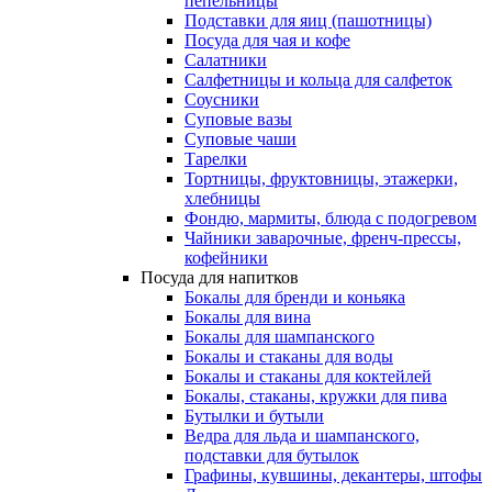
пепельницы
Подставки для яиц (пашотницы)
Посуда для чая и кофе
Салатники
Салфетницы и кольца для салфеток
Соусники
Суповые вазы
Суповые чаши
Тарелки
Тортницы, фруктовницы, этажерки,
хлебницы
Фондю, мармиты, блюда с подогревом
Чайники заварочные, френч-прессы,
кофейники
Посуда для напитков
Бокалы для бренди и коньяка
Бокалы для вина
Бокалы для шампанского
Бокалы и стаканы для воды
Бокалы и стаканы для коктейлей
Бокалы, стаканы, кружки для пива
Бутылки и бутыли
Ведра для льда и шампанского,
подставки для бутылок
Графины, кувшины, декантеры, штофы