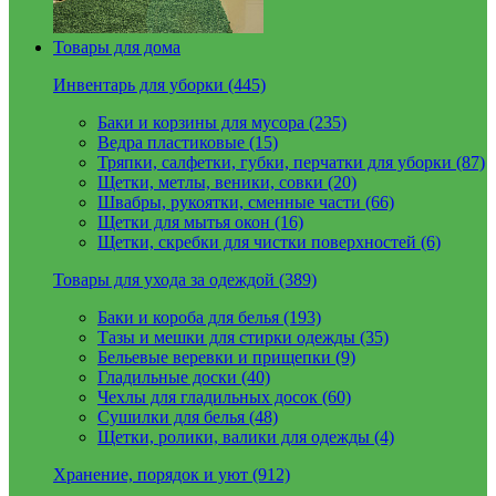
Товары для дома
Инвентарь для уборки (445)
Баки и корзины для мусора (235)
Ведра пластиковые (15)
Тряпки, салфетки, губки, перчатки для уборки (87)
Щетки, метлы, веники, совки (20)
Швабры, рукоятки, сменные части (66)
Щетки для мытья окон (16)
Щетки, скребки для чистки поверхностей (6)
Товары для ухода за одеждой (389)
Баки и короба для белья (193)
Тазы и мешки для стирки одежды (35)
Бельевые веревки и прищепки (9)
Гладильные доски (40)
Чехлы для гладильных досок (60)
Сушилки для белья (48)
Щетки, ролики, валики для одежды (4)
Хранение, порядок и уют (912)