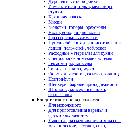
Дуршлаги, сита, воронки
Измельчители, терки, мельницы,
ступки
Кухонная навеска
Миски
Молотки, топоры, орехоколы
Ножи, колодки для ножей
Прессы, соковыжималки
Приспособления для приготовления
лапши, пельменей, чебуреков
Расходные материалы для кухни
Специальные ножевые системы
Термометры, таймеры
Точила, правила, мусаты
Формы для тостов, салатов, яичниц
Центрифуги
Шейкеры, барные принадлежности
Штопоры, консервные ножи,
открывалки
Кондитерские принадлежности
Для мороженого
Для приготовления варенья и
фруктовых начинок
Емкости для смешивания и миксеры
механические, веселки, сита,