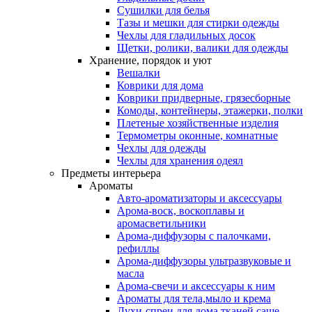
Сушилки для белья
Тазы и мешки для стирки одежды
Чехлы для гладильных досок
Щетки, ролики, валики для одежды
Хранение, порядок и уют
Вешалки
Коврики для дома
Коврики придверные, грязесборные
Комоды, контейнеры, этажерки, полки
Плетеные хозяйственные изделия
Термометры оконные, комнатные
Чехлы для одежды
Чехлы для хранения одеял
Предметы интерьера
Ароматы
Авто-ароматизаторы и аксессуары
Арома-воск, воскоплавы и
аромасветильники
Арома-диффузоры с палочками,
рефиллы
Арома-диффузоры ультразвуковые и
масла
Арома-свечи и аксессуары к ним
Ароматы для тела,мыло и крема
Духи-спреи для дома,тканей,саше