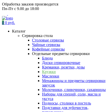
Обработка заказов производится
Пн-Пт с 9.00 до 18:00
0
0 руб.
Каталог
Сервировка стола
Столовые сервизы
Чайные сервизы
Кофейные сервизы
Отдельные предметы сервировки
Блюда
Доски сервировочные
Креманки, розетки, дозы
Кружки
Масленки
Менажницы и предметы сервировки
закусок
Молочники, сливочники, сахарницы
Наборы для специй, соли, масла и
уксуса
Подносы, столики в постель
Подставки для зубочисток,