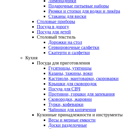
Лимонадники
Подарочные питьевые наборы
Рюмки и стопки для водки и ликёра
Стаканы для виски
Столовые приборы
Посуда в дорогу
Посуда для детей
Столовый текстиль
Дорожки на стол
Сервировочные салфетки
Скатерти и салфетки
Кухня
Посуда для приготовления
Гусятницы, утятницы
Казаны, тажины, воки
Кастрюли, мантоварки, скороварки
Крышки для сковородок
Посуда для СВЧ
Противни, горшки для запекания
Сковородки, жаровни
Турки, кофеварки
Чайники для кипячения
Кухонные принадлежности и инструменты
Весы и мерные емкости
Доски разделочные