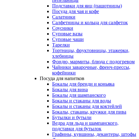
пепельницы
Подставки для яиц (пашотницы)
Посуда для чая и кофе
Салатники
Салфетницы и кольца для салфеток
Соусники
Суповые вазы
Суповые чаши
Тарелки
Тортницы, фруктовницы, этажерки,
хлебницы
Фондю, мармиты, блюда с подогревом
Чайники заварочные, френч-прессы,
кофейники
Посуда для напитков
Бокалы для бренди и коньяка
Бокалы для вина
Бокалы для шампанского
Бокалы и стаканы для воды
Бокалы и стаканы для коктейлей
Бокалы, стаканы, кружки для пива
Бутылки и бутыли
Ведра для льда и шампанского,
подставки для бутылок
Графины, кувшины, декантеры, штофы