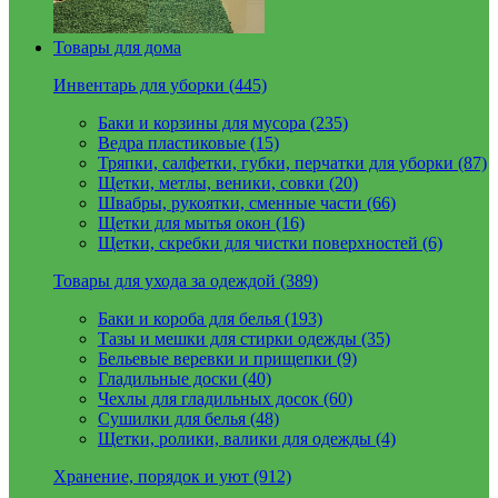
Товары для дома
Инвентарь для уборки (445)
Баки и корзины для мусора (235)
Ведра пластиковые (15)
Тряпки, салфетки, губки, перчатки для уборки (87)
Щетки, метлы, веники, совки (20)
Швабры, рукоятки, сменные части (66)
Щетки для мытья окон (16)
Щетки, скребки для чистки поверхностей (6)
Товары для ухода за одеждой (389)
Баки и короба для белья (193)
Тазы и мешки для стирки одежды (35)
Бельевые веревки и прищепки (9)
Гладильные доски (40)
Чехлы для гладильных досок (60)
Сушилки для белья (48)
Щетки, ролики, валики для одежды (4)
Хранение, порядок и уют (912)