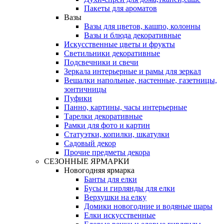
Пакеты для ароматов
Вазы
Вазы для цветов, кашпо, колонны
Вазы и блюда декоративные
Искусственные цветы и фрукты
Светильники декоративные
Подсвечники и свечи
Зеркала интерьерные и рамы для зеркал
Вешалки напольные, настенные, газетницы,
зонтичницы
Пуфики
Панно, картины, часы интерьерные
Тарелки декоративные
Рамки для фото и картин
Статуэтки, копилки, шкатулки
Садовый декор
Прочие предметы декора
СЕЗОННЫЕ ЯРМАРКИ
Новогодняя ярмарка
Банты для елки
Бусы и гирлянды для елки
Верхушки на елку
Домики новогодние и водяные шары
Елки искусственные