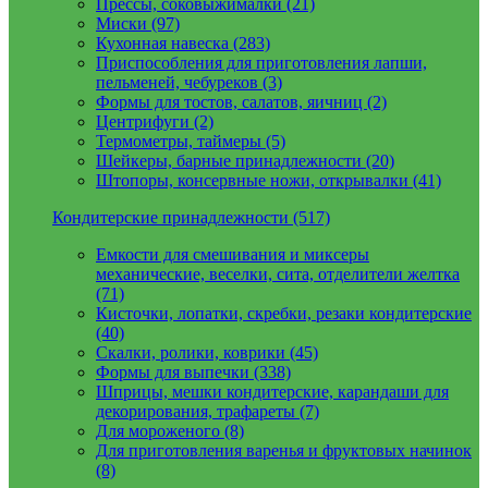
Прессы, соковыжималки (21)
Миски (97)
Кухонная навеска (283)
Приспособления для приготовления лапши,
пельменей, чебуреков (3)
Формы для тостов, салатов, яичниц (2)
Центрифуги (2)
Термометры, таймеры (5)
Шейкеры, барные принадлежности (20)
Штопоры, консервные ножи, открывалки (41)
Кондитерские принадлежности (517)
Емкости для смешивания и миксеры
механические, веселки, сита, отделители желтка
(71)
Кисточки, лопатки, скребки, резаки кондитерские
(40)
Скалки, ролики, коврики (45)
Формы для выпечки (338)
Шприцы, мешки кондитерские, карандаши для
декорирования, трафареты (7)
Для мороженого (8)
Для приготовления варенья и фруктовых начинок
(8)