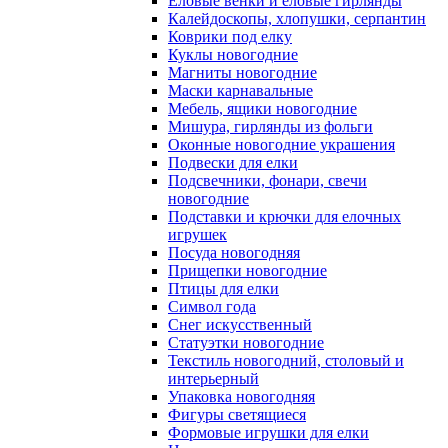
Еловые венки и еловые гирлянды
Калейдоскопы, хлопушки, серпантин
Коврики под елку
Куклы новогодние
Магниты новогодние
Маски карнавальные
Мебель, ящики новогодние
Мишура, гирлянды из фольги
Оконные новогодние украшения
Подвески для елки
Подсвечники, фонари, свечи
новогодние
Подставки и крючки для елочных
игрушек
Посуда новогодняя
Прищепки новогодние
Птицы для елки
Символ года
Снег искусственный
Статуэтки новогодние
Текстиль новогодний, столовый и
интерьерный
Упаковка новогодняя
Фигуры светящиеся
Формовые игрушки для елки