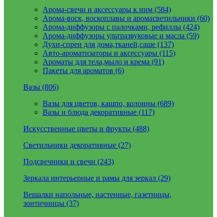
Арома-свечи и аксессуары к ним (584)
Арома-воск, воскоплавы и аромасветильники (60)
Арома-диффузоры с палочками, рефиллы (424)
Арома-диффузоры ультразвуковые и масла (59)
Духи-спреи для дома,тканей,саше (137)
Авто-ароматизаторы и аксессуары (115)
Ароматы для тела,мыло и крема (91)
Пакеты для ароматов (6)
Вазы (806)
Вазы для цветов, кашпо, колонны (689)
Вазы и блюда декоративные (117)
Искусственные цветы и фрукты (488)
Светильники декоративные (27)
Подсвечники и свечи (243)
Зеркала интерьерные и рамы для зеркал (29)
Вешалки напольные, настенные, газетницы,
зонтичницы (37)