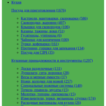
Кухня
Посуда для приготовления (1676)
Кастрюли, мантоварки, скороварки (586)
Сковородки, жаровни (497)
Крышки для сковородок (106)
Казаны, тажины, воки (51)
Гусятницы, утятницы (6)
Чайники для кипячения (100)
Турки, кофеварки (161)
Противни, горшки для запекания (134)
Посуда для СВЧ (35)
Кухонные принадлежности и инструменты (1297)
Доски разделочные (131)
Дуршлаги, сита, воронки (28)
Весы и мерные емкости (37)
Ножи, колодки для ножей (257)
Специальные ножевые системы (140)
Точила, правила, мусаты (15)
Молотки, топоры, орехоколы (15)
Измельчители, терки, мельницы, ступки (174)
Расходные материалы для кухни (26)