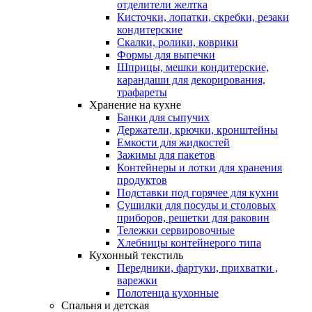
отделители желтка
Кисточки, лопатки, скребки, резаки
кондитерские
Скалки, ролики, коврики
Формы для выпечки
Шприцы, мешки кондитерские,
карандаши для декорирования,
трафареты
Хранение на кухне
Банки для сыпучих
Держатели, крючки, кронштейны
Емкости для жидкостей
Зажимы для пакетов
Контейнеры и лотки для хранения
продуктов
Подставки под горячее для кухни
Сушилки для посуды и столовых
приборов, решетки для раковин
Тележки сервировочные
Хлебницы контейнерого типа
Кухонный текстиль
Передники, фартуки, прихватки ,
варежки
Полотенца кухонные
Спальня и детская