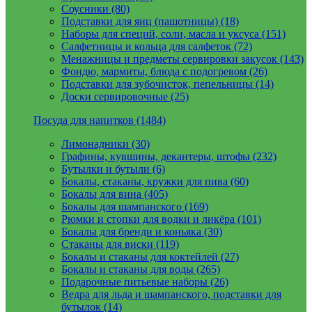
Соусники (80)
Подставки для яиц (пашотницы) (18)
Наборы для специй, соли, масла и уксуса (151)
Салфетницы и кольца для салфеток (72)
Менажницы и предметы сервировки закусок (143)
Фондю, мармиты, блюда с подогревом (26)
Подставки для зубочисток, пепельницы (14)
Доски сервировочные (25)
Посуда для напитков (1484)
Лимонадники (30)
Графины, кувшины, декантеры, штофы (232)
Бутылки и бутыли (6)
Бокалы, стаканы, кружки для пива (60)
Бокалы для вина (405)
Бокалы для шампанского (169)
Рюмки и стопки для водки и ликёра (101)
Бокалы для бренди и коньяка (30)
Стаканы для виски (119)
Бокалы и стаканы для коктейлей (27)
Бокалы и стаканы для воды (265)
Подарочные питьевые наборы (26)
Ведра для льда и шампанского, подставки для
бутылок (14)