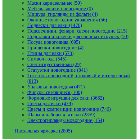
Маски карнавальные (59)
Мебель, ящики новогодние (0)
Мишура, гирлянды из фольги (4)
Оконные новогодние украшения (56)
Подвески для елки (1476)
Подсвечники, фонари, свечи новогодние (215)
Подставки и крючки для елочных игрушек (50)
Посуда новогодняя (695)
Прищепки новогодние (4)
Птицы для елки (573)
Символ года (545)
Снег искусственный (29)
Статуэтки новогодние (841)
Текстиль новогодний, столовый и интерьерный
(813)
Упаковка новогодняя (471)
Фигуры светящиеся (100)
Формовые игрушки для елки (3662)
Цветы для елки (479)
Цветы и композиции новогодние (746)
Шары и наборы для елки (2859)
Электрогирлянды новогодние (154)
Пасхальная ярмарка (2805)