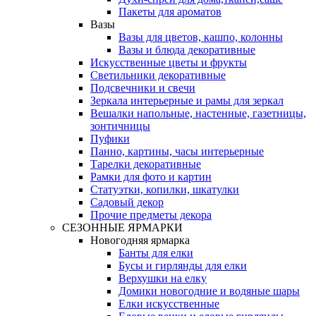
Пакеты для ароматов
Вазы
Вазы для цветов, кашпо, колонны
Вазы и блюда декоративные
Искусственные цветы и фрукты
Светильники декоративные
Подсвечники и свечи
Зеркала интерьерные и рамы для зеркал
Вешалки напольные, настенные, газетницы,
зонтичницы
Пуфики
Панно, картины, часы интерьерные
Тарелки декоративные
Рамки для фото и картин
Статуэтки, копилки, шкатулки
Садовый декор
Прочие предметы декора
СЕЗОННЫЕ ЯРМАРКИ
Новогодняя ярмарка
Банты для елки
Бусы и гирлянды для елки
Верхушки на елку
Домики новогодние и водяные шары
Елки искусственные