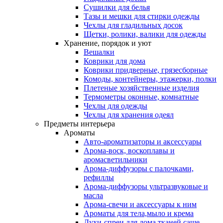
Сушилки для белья
Тазы и мешки для стирки одежды
Чехлы для гладильных досок
Щетки, ролики, валики для одежды
Хранение, порядок и уют
Вешалки
Коврики для дома
Коврики придверные, грязесборные
Комоды, контейнеры, этажерки, полки
Плетеные хозяйственные изделия
Термометры оконные, комнатные
Чехлы для одежды
Чехлы для хранения одеял
Предметы интерьера
Ароматы
Авто-ароматизаторы и аксессуары
Арома-воск, воскоплавы и
аромасветильники
Арома-диффузоры с палочками,
рефиллы
Арома-диффузоры ультразвуковые и
масла
Арома-свечи и аксессуары к ним
Ароматы для тела,мыло и крема
Духи-спреи для дома,тканей,саше