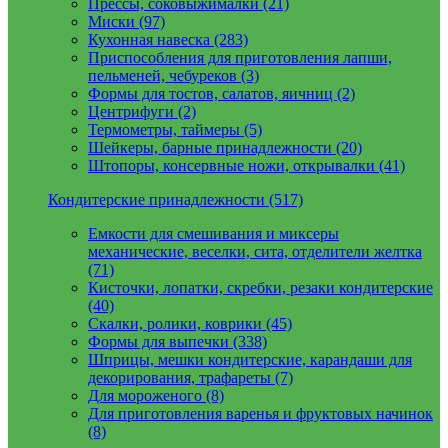
Прессы, соковыжималки (21)
Миски (97)
Кухонная навеска (283)
Приспособления для приготовления лапши,
пельменей, чебуреков (3)
Формы для тостов, салатов, яичниц (2)
Центрифуги (2)
Термометры, таймеры (5)
Шейкеры, барные принадлежности (20)
Штопоры, консервные ножи, открывалки (41)
Кондитерские принадлежности (517)
Емкости для смешивания и миксеры
механические, веселки, сита, отделители желтка
(71)
Кисточки, лопатки, скребки, резаки кондитерские
(40)
Скалки, ролики, коврики (45)
Формы для выпечки (338)
Шприцы, мешки кондитерские, карандаши для
декорирования, трафареты (7)
Для мороженого (8)
Для приготовления варенья и фруктовых начинок
(8)