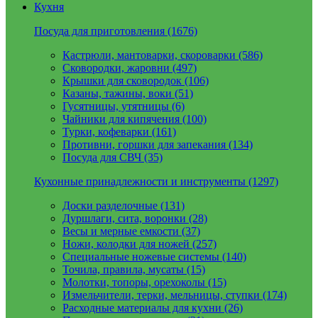
Кухня
Посуда для приготовления (1676)
Кастрюли, мантоварки, скороварки (586)
Сковородки, жаровни (497)
Крышки для сковородок (106)
Казаны, тажины, воки (51)
Гусятницы, утятницы (6)
Чайники для кипячения (100)
Турки, кофеварки (161)
Противни, горшки для запекания (134)
Посуда для СВЧ (35)
Кухонные принадлежности и инструменты (1297)
Доски разделочные (131)
Дуршлаги, сита, воронки (28)
Весы и мерные емкости (37)
Ножи, колодки для ножей (257)
Специальные ножевые системы (140)
Точила, правила, мусаты (15)
Молотки, топоры, орехоколы (15)
Измельчители, терки, мельницы, ступки (174)
Расходные материалы для кухни (26)