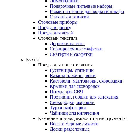
Лимонадники
Подарочные питьевые наборы
Рюмки и стопки для водки и ликёра
Стаканы для виски
Столовые приборы
Посуда в дорогу
Посуда для детей
Столовый текстиль
Дорожки на стол
Сервировочные салфетки
Скатерти и салфетки
Кухня
Посуда для приготовления
Гусятницы, утятницы
Казаны, тажины, воки
Кастрюли, мантоварки, скороварки
Крышки для сковородок
Посуда для СВЧ
Противни, горшки для запекания
Сковородки, жаровни
Турки, кофеварки
Чайники для кипячения
Кухонные принадлежности и инструменты
Весы и мерные емкости
Доски разделочные