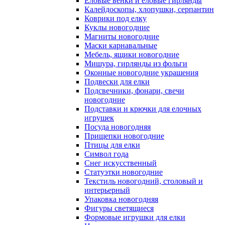
Еловые венки и еловые гирлянды
Калейдоскопы, хлопушки, серпантин
Коврики под елку
Куклы новогодние
Магниты новогодние
Маски карнавальные
Мебель, ящики новогодние
Мишура, гирлянды из фольги
Оконные новогодние украшения
Подвески для елки
Подсвечники, фонари, свечи
новогодние
Подставки и крючки для елочных
игрушек
Посуда новогодняя
Прищепки новогодние
Птицы для елки
Символ года
Снег искусственный
Статуэтки новогодние
Текстиль новогодний, столовый и
интерьерный
Упаковка новогодняя
Фигуры светящиеся
Формовые игрушки для елки