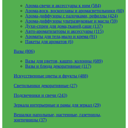
Арома-свечи и аксессуары к ним (584)
Арома-воск, воскоплавы и аромасветильники (60)
Арома-диффузоры с палочками, рефиллы (424)
Арома-диффузоры ультразвуковые и масла (59)
Духи-спреи для дома,тканей,саше (137)
Авто-ароматизаторы и аксессуары (115)
Ароматы для тела,мыло и крема (91)
Пакеты для ароматов (6)
Вазы (806)
Вазы для цветов, кашпо, колонны (689)
Вазы и блюда декоративные (117)
Искусственные цветы и фрукты (488)
Светильники декоративные (27)
Подсвечники и свечи (243)
Зеркала интерьерные и рамы для зеркал (29)
Вешалки напольные, настенные, газетницы,
зонтичницы (37)