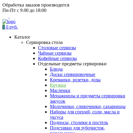
Обработка заказов производится
Пн-Пт с 9.00 до 18:00
0
0 руб.
Каталог
Сервировка стола
Столовые сервизы
Чайные сервизы
Кофейные сервизы
Отдельные предметы сервировки
Блюда
Доски сервировочные
Креманки, розетки, дозы
Кружки
Масленки
Менажницы и предметы сервировки
закусок
Молочники, сливочники, сахарницы
Наборы для специй, соли, масла и
уксуса
Подносы, столики в постель
Подставки для зубочисток,