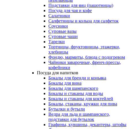
пепельницы
Подставки для яиц (пашотницы)
Посуда для чая и кофе
Салатники
Салфетницы и кольца для салфеток
Соусники
Суповые вазы
Суповые чаши
Тарелки
Тортницы, фруктовницы, этажерки,
хлебницы
Фондю, мармиты, блюда с подогревом
Чайники заварочные, френч-прессы,
кофейники
Посуда для напитков
Бокалы для бренди и коньяка
Бокалы для вина
Бокалы для шампанского
Бокалы и стаканы для воды
Бокалы и стаканы для коктейлей
Бокалы, стаканы, кружки для пива
Бутылки и бутыли
Ведра для льда и шампанского,
подставки для бутылок
Графины, кувшины, декантеры, штофы