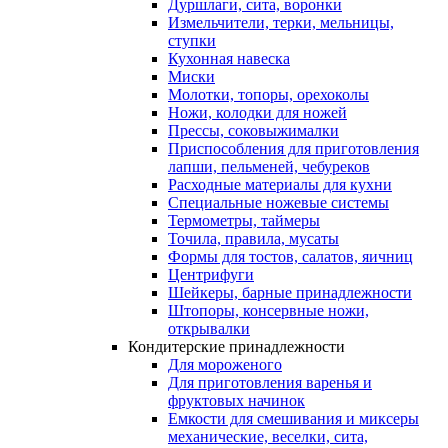
Дуршлаги, сита, воронки
Измельчители, терки, мельницы,
ступки
Кухонная навеска
Миски
Молотки, топоры, орехоколы
Ножи, колодки для ножей
Прессы, соковыжималки
Приспособления для приготовления
лапши, пельменей, чебуреков
Расходные материалы для кухни
Специальные ножевые системы
Термометры, таймеры
Точила, правила, мусаты
Формы для тостов, салатов, яичниц
Центрифуги
Шейкеры, барные принадлежности
Штопоры, консервные ножи,
открывалки
Кондитерские принадлежности
Для мороженого
Для приготовления варенья и
фруктовых начинок
Емкости для смешивания и миксеры
механические, веселки, сита,