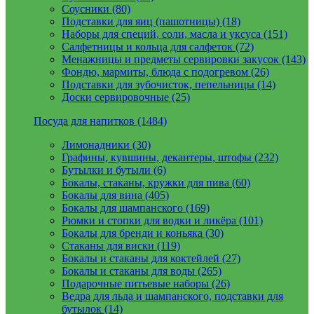
Соусники (80)
Подставки для яиц (пашотницы) (18)
Наборы для специй, соли, масла и уксуса (151)
Салфетницы и кольца для салфеток (72)
Менажницы и предметы сервировки закусок (143)
Фондю, мармиты, блюда с подогревом (26)
Подставки для зубочисток, пепельницы (14)
Доски сервировочные (25)
Посуда для напитков (1484)
Лимонадники (30)
Графины, кувшины, декантеры, штофы (232)
Бутылки и бутыли (6)
Бокалы, стаканы, кружки для пива (60)
Бокалы для вина (405)
Бокалы для шампанского (169)
Рюмки и стопки для водки и ликёра (101)
Бокалы для бренди и коньяка (30)
Стаканы для виски (119)
Бокалы и стаканы для коктейлей (27)
Бокалы и стаканы для воды (265)
Подарочные питьевые наборы (26)
Ведра для льда и шампанского, подставки для
бутылок (14)