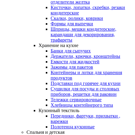
отделители желтка
Кисточки, лопатки, скребки, резаки
кондитерские
Скалки, ролики, коврики
Формы для выпечки
Шприцы, мешки кондитерские,
карандаши для декорирования,
трафареты
Хранение на кухне
Банки для сыпучих
Держатели, крючки, кронштейны
Емкости для жидкостей
Зажимы для пакетов
Контейнеры и лотки для хранения
продуктов
Подставки под горячее для кухни
Сушилки для посуды и столовых
приборов, решетки для раковин
Тележки сервировочные
Хлебницы контейнерого типа
Кухонный текстиль
Передники, фартуки, прихватки ,
варежки
Полотенца кухонные
Спальня и детская