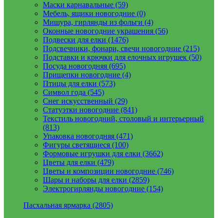
Маски карнавальные (59)
Мебель, ящики новогодние (0)
Мишура, гирлянды из фольги (4)
Оконные новогодние украшения (56)
Подвески для елки (1476)
Подсвечники, фонари, свечи новогодние (215)
Подставки и крючки для елочных игрушек (50)
Посуда новогодняя (695)
Прищепки новогодние (4)
Птицы для елки (573)
Символ года (545)
Снег искусственный (29)
Статуэтки новогодние (841)
Текстиль новогодний, столовый и интерьерный
(813)
Упаковка новогодняя (471)
Фигуры светящиеся (100)
Формовые игрушки для елки (3662)
Цветы для елки (479)
Цветы и композиции новогодние (746)
Шары и наборы для елки (2859)
Электрогирлянды новогодние (154)
Пасхальная ярмарка (2805)