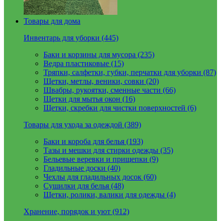
Товары для дома
Инвентарь для уборки (445)
Баки и корзины для мусора (235)
Ведра пластиковые (15)
Тряпки, салфетки, губки, перчатки для уборки (87)
Щетки, метлы, веники, совки (20)
Швабры, рукоятки, сменные части (66)
Щетки для мытья окон (16)
Щетки, скребки для чистки поверхностей (6)
Товары для ухода за одеждой (389)
Баки и короба для белья (193)
Тазы и мешки для стирки одежды (35)
Бельевые веревки и прищепки (9)
Гладильные доски (40)
Чехлы для гладильных досок (60)
Сушилки для белья (48)
Щетки, ролики, валики для одежды (4)
Хранение, порядок и уют (912)