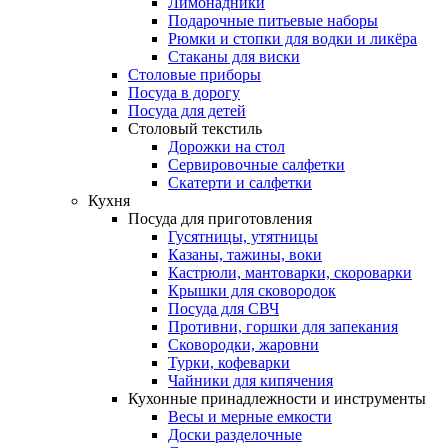
Лимонадники
Подарочные питьевые наборы
Рюмки и стопки для водки и ликёра
Стаканы для виски
Столовые приборы
Посуда в дорогу
Посуда для детей
Столовый текстиль
Дорожки на стол
Сервировочные салфетки
Скатерти и салфетки
Кухня
Посуда для приготовления
Гусятницы, утятницы
Казаны, тажины, воки
Кастрюли, мантоварки, скороварки
Крышки для сковородок
Посуда для СВЧ
Противни, горшки для запекания
Сковородки, жаровни
Турки, кофеварки
Чайники для кипячения
Кухонные принадлежности и инструменты
Весы и мерные емкости
Доски разделочные