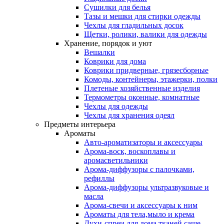
Сушилки для белья
Тазы и мешки для стирки одежды
Чехлы для гладильных досок
Щетки, ролики, валики для одежды
Хранение, порядок и уют
Вешалки
Коврики для дома
Коврики придверные, грязесборные
Комоды, контейнеры, этажерки, полки
Плетеные хозяйственные изделия
Термометры оконные, комнатные
Чехлы для одежды
Чехлы для хранения одеял
Предметы интерьера
Ароматы
Авто-ароматизаторы и аксессуары
Арома-воск, воскоплавы и
аромасветильники
Арома-диффузоры с палочками,
рефиллы
Арома-диффузоры ультразвуковые и
масла
Арома-свечи и аксессуары к ним
Ароматы для тела,мыло и крема
Духи-спреи для дома,тканей,саше