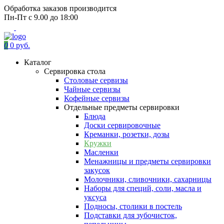
Обработка заказов производится
Пн-Пт с 9.00 до 18:00
0
0 руб.
Каталог
Сервировка стола
Столовые сервизы
Чайные сервизы
Кофейные сервизы
Отдельные предметы сервировки
Блюда
Доски сервировочные
Креманки, розетки, дозы
Кружки
Масленки
Менажницы и предметы сервировки
закусок
Молочники, сливочники, сахарницы
Наборы для специй, соли, масла и
уксуса
Подносы, столики в постель
Подставки для зубочисток,