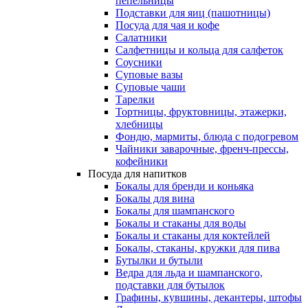
пепельницы
Подставки для яиц (пашотницы)
Посуда для чая и кофе
Салатники
Салфетницы и кольца для салфеток
Соусники
Суповые вазы
Суповые чаши
Тарелки
Тортницы, фруктовницы, этажерки,
хлебницы
Фондю, мармиты, блюда с подогревом
Чайники заварочные, френч-прессы,
кофейники
Посуда для напитков
Бокалы для бренди и коньяка
Бокалы для вина
Бокалы для шампанского
Бокалы и стаканы для воды
Бокалы и стаканы для коктейлей
Бокалы, стаканы, кружки для пива
Бутылки и бутыли
Ведра для льда и шампанского,
подставки для бутылок
Графины, кувшины, декантеры, штофы