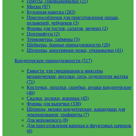
Прессы, соковыжималки (21)
Миски (97)
Кухонная навеска (283)
Приспособления для приготовления лапши,
пельменей, чебуреков (3)
Формы для тостов, салатов, яичниц (2)
Центрифуги (2)
Термометры, таймеры (5)
Шейкеры, барные принадлежности (20)
Штопоры, консервные ножи, открывалки (41)
Кондитерские принадлежности (517)
Емкости для смешивания и миксеры
механические, веселки, сита, отделители желтка
(71)
Кисточки, лопатки, скребки, резаки кондитерские
(40)
Скалки, ролики, коврики (45)
Формы для выпечки (338)
Шприцы, мешки кондитерские, карандаши для
декорирования, трафареты (7)
Для мороженого (8)
Для приготовления варенья и фруктовых начинок
(8)