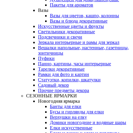
Пакеты для ароматов
Вазы
Вазы для цветов, кашпо, колонны
Вазы и блюда декоративные
Искусственные цветы и фрукты
Светильники декоративные
Подсвечники и свечи
Зеркала интерьерные и рамы для зеркал
Вешалки напольные, настенные, газетницы,
зонтичницы
Пуфики
Панно, картины, часы интерьерные
Тарелки декоративные
Рамки для фото и картин
Статуэтки, копилки, шкатулки
Садовый декор
Прочие предметы декора
СЕЗОННЫЕ ЯРМАРКИ
Новогодняя ярмарка
Банты для елки
Бусы и гирлянды для елки
Верхушки на елку
Домики новогодние и водяные шары
Елки искусственные