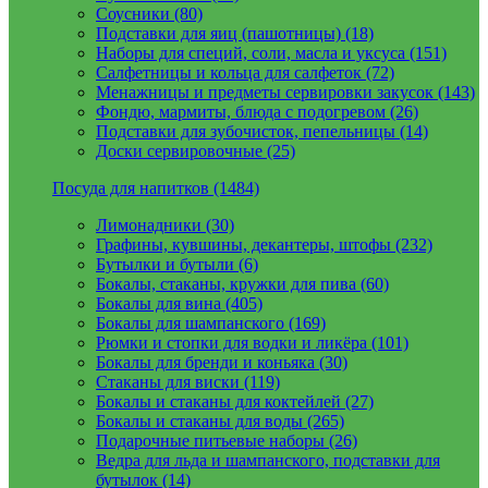
Соусники (80)
Подставки для яиц (пашотницы) (18)
Наборы для специй, соли, масла и уксуса (151)
Салфетницы и кольца для салфеток (72)
Менажницы и предметы сервировки закусок (143)
Фондю, мармиты, блюда с подогревом (26)
Подставки для зубочисток, пепельницы (14)
Доски сервировочные (25)
Посуда для напитков (1484)
Лимонадники (30)
Графины, кувшины, декантеры, штофы (232)
Бутылки и бутыли (6)
Бокалы, стаканы, кружки для пива (60)
Бокалы для вина (405)
Бокалы для шампанского (169)
Рюмки и стопки для водки и ликёра (101)
Бокалы для бренди и коньяка (30)
Стаканы для виски (119)
Бокалы и стаканы для коктейлей (27)
Бокалы и стаканы для воды (265)
Подарочные питьевые наборы (26)
Ведра для льда и шампанского, подставки для
бутылок (14)