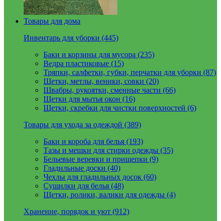
Товары для дома
Инвентарь для уборки (445)
Баки и корзины для мусора (235)
Ведра пластиковые (15)
Тряпки, салфетки, губки, перчатки для уборки (87)
Щетки, метлы, веники, совки (20)
Швабры, рукоятки, сменные части (66)
Щетки для мытья окон (16)
Щетки, скребки для чистки поверхностей (6)
Товары для ухода за одеждой (389)
Баки и короба для белья (193)
Тазы и мешки для стирки одежды (35)
Бельевые веревки и прищепки (9)
Гладильные доски (40)
Чехлы для гладильных досок (60)
Сушилки для белья (48)
Щетки, ролики, валики для одежды (4)
Хранение, порядок и уют (912)