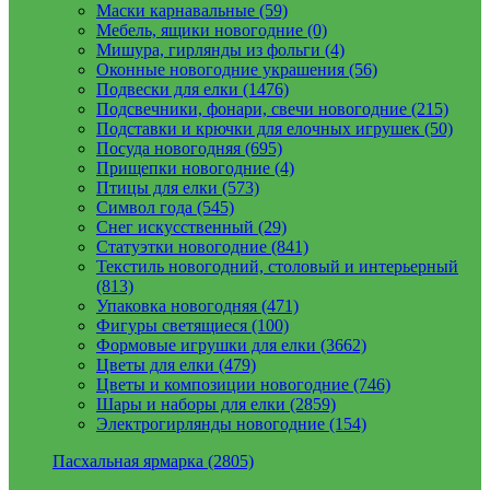
Маски карнавальные (59)
Мебель, ящики новогодние (0)
Мишура, гирлянды из фольги (4)
Оконные новогодние украшения (56)
Подвески для елки (1476)
Подсвечники, фонари, свечи новогодние (215)
Подставки и крючки для елочных игрушек (50)
Посуда новогодняя (695)
Прищепки новогодние (4)
Птицы для елки (573)
Символ года (545)
Снег искусственный (29)
Статуэтки новогодние (841)
Текстиль новогодний, столовый и интерьерный
(813)
Упаковка новогодняя (471)
Фигуры светящиеся (100)
Формовые игрушки для елки (3662)
Цветы для елки (479)
Цветы и композиции новогодние (746)
Шары и наборы для елки (2859)
Электрогирлянды новогодние (154)
Пасхальная ярмарка (2805)