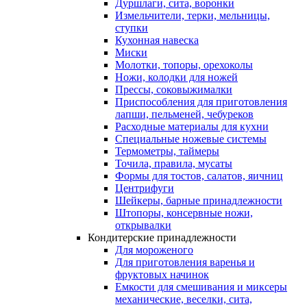
Дуршлаги, сита, воронки
Измельчители, терки, мельницы,
ступки
Кухонная навеска
Миски
Молотки, топоры, орехоколы
Ножи, колодки для ножей
Прессы, соковыжималки
Приспособления для приготовления
лапши, пельменей, чебуреков
Расходные материалы для кухни
Специальные ножевые системы
Термометры, таймеры
Точила, правила, мусаты
Формы для тостов, салатов, яичниц
Центрифуги
Шейкеры, барные принадлежности
Штопоры, консервные ножи,
открывалки
Кондитерские принадлежности
Для мороженого
Для приготовления варенья и
фруктовых начинок
Емкости для смешивания и миксеры
механические, веселки, сита,