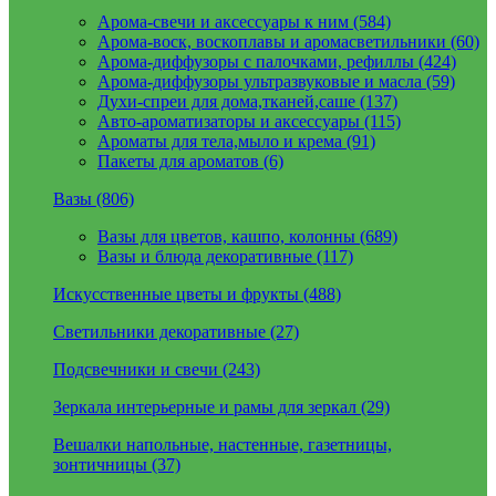
Арома-свечи и аксессуары к ним (584)
Арома-воск, воскоплавы и аромасветильники (60)
Арома-диффузоры с палочками, рефиллы (424)
Арома-диффузоры ультразвуковые и масла (59)
Духи-спреи для дома,тканей,саше (137)
Авто-ароматизаторы и аксессуары (115)
Ароматы для тела,мыло и крема (91)
Пакеты для ароматов (6)
Вазы (806)
Вазы для цветов, кашпо, колонны (689)
Вазы и блюда декоративные (117)
Искусственные цветы и фрукты (488)
Светильники декоративные (27)
Подсвечники и свечи (243)
Зеркала интерьерные и рамы для зеркал (29)
Вешалки напольные, настенные, газетницы,
зонтичницы (37)