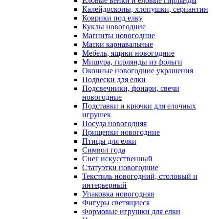
Еловые венки и еловые гирлянды
Калейдоскопы, хлопушки, серпантин
Коврики под елку
Куклы новогодние
Магниты новогодние
Маски карнавальные
Мебель, ящики новогодние
Мишура, гирлянды из фольги
Оконные новогодние украшения
Подвески для елки
Подсвечники, фонари, свечи
новогодние
Подставки и крючки для елочных
игрушек
Посуда новогодняя
Прищепки новогодние
Птицы для елки
Символ года
Снег искусственный
Статуэтки новогодние
Текстиль новогодний, столовый и
интерьерный
Упаковка новогодняя
Фигуры светящиеся
Формовые игрушки для елки