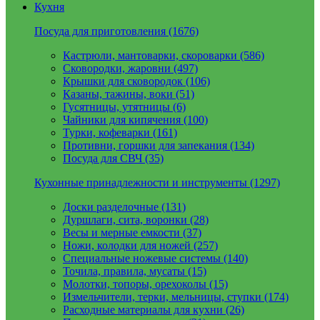
Кухня
Посуда для приготовления (1676)
Кастрюли, мантоварки, скороварки (586)
Сковородки, жаровни (497)
Крышки для сковородок (106)
Казаны, тажины, воки (51)
Гусятницы, утятницы (6)
Чайники для кипячения (100)
Турки, кофеварки (161)
Противни, горшки для запекания (134)
Посуда для СВЧ (35)
Кухонные принадлежности и инструменты (1297)
Доски разделочные (131)
Дуршлаги, сита, воронки (28)
Весы и мерные емкости (37)
Ножи, колодки для ножей (257)
Специальные ножевые системы (140)
Точила, правила, мусаты (15)
Молотки, топоры, орехоколы (15)
Измельчители, терки, мельницы, ступки (174)
Расходные материалы для кухни (26)