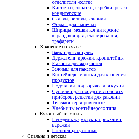
отделители желтка
Кисточки, лопатки, скребки, резаки
кондитерские
Скалки, ролики, коврики
Формы для выпечки
Шприцы, мешки кондитерские,
карандаши для декорирования,
трафареты
Хранение на кухне
Банки для сыпучих
Держатели, крючки, кронштейны
Емкости для жидкостей
Зажимы для пакетов
Контейнеры и лотки для хранения
продуктов
Подставки под горячее для кухни
Сушилки для посуды и столовых
приборов, решетки для раковин
Тележки сервировочные
Хлебницы контейнерого типа
Кухонный текстиль
Передники, фартуки, прихватки ,
варежки
Полотенца кухонные
Спальня и детская