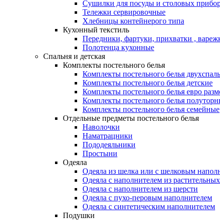
Сушилки для посуды и столовых прибор
Тележки сервировочные
Хлебницы контейнерого типа
Кухонный текстиль
Передники, фартуки, прихватки , вареж
Полотенца кухонные
Спальня и детская
Комплекты постельного белья
Комплекты постельного белья двухспал
Комплекты постельного белья детские
Комплекты постельного белья евро разм
Комплекты постельного белья полуторн
Комплекты постельного белья семейные
Отдельные предметы постельного белья
Наволочки
Наматрацники
Пододеяльники
Простыни
Одеяла
Одеяла из шелка или с шелковым напол
Одеяла с наполнителем из растительных
Одеяла с наполнителем из шерсти
Одеяла с пухо-перовым наполнителем
Одеяла с синтетическим наполнителем
Подушки