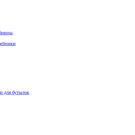
ебницы
фейники
ки для бутылок