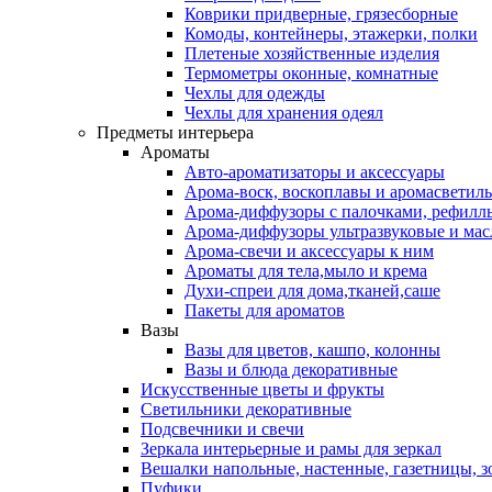
Коврики придверные, грязесборные
Комоды, контейнеры, этажерки, полки
Плетеные хозяйственные изделия
Термометры оконные, комнатные
Чехлы для одежды
Чехлы для хранения одеял
Предметы интерьера
Ароматы
Авто-ароматизаторы и аксессуары
Арома-воск, воскоплавы и аромасветил
Арома-диффузоры с палочками, рефилл
Арома-диффузоры ультразвуковые и мас
Арома-свечи и аксессуары к ним
Ароматы для тела,мыло и крема
Духи-спреи для дома,тканей,саше
Пакеты для ароматов
Вазы
Вазы для цветов, кашпо, колонны
Вазы и блюда декоративные
Искусственные цветы и фрукты
Светильники декоративные
Подсвечники и свечи
Зеркала интерьерные и рамы для зеркал
Вешалки напольные, настенные, газетницы, 
Пуфики