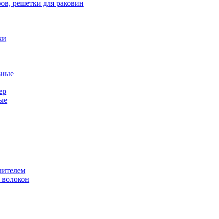
ов, решетки для раковин
ки
ьные
ер
ые
нителем
 волокон