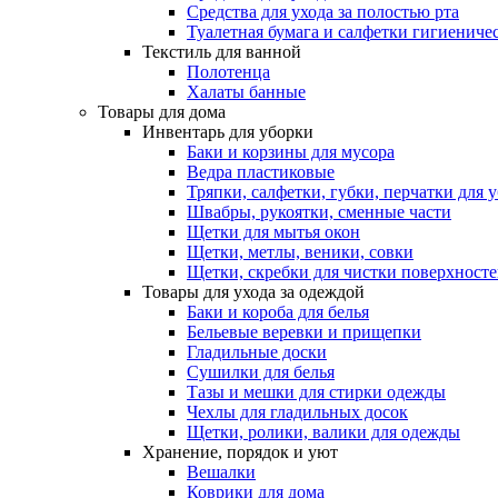
Средства для ухода за полостью рта
Туалетная бумага и салфетки гигиениче
Текстиль для ванной
Полотенца
Халаты банные
Товары для дома
Инвентарь для уборки
Баки и корзины для мусора
Ведра пластиковые
Тряпки, салфетки, губки, перчатки для 
Швабры, рукоятки, сменные части
Щетки для мытья окон
Щетки, метлы, веники, совки
Щетки, скребки для чистки поверхност
Товары для ухода за одеждой
Баки и короба для белья
Бельевые веревки и прищепки
Гладильные доски
Сушилки для белья
Тазы и мешки для стирки одежды
Чехлы для гладильных досок
Щетки, ролики, валики для одежды
Хранение, порядок и уют
Вешалки
Коврики для дома