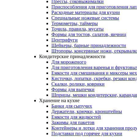
Прессы, соковыжималки
Приспособления для приготовления лап
Расходные материалы для кухни
Специальные ножевые системы
Термометры, таймеры
Точила, правила, мусаты
Формы для тостов, салатов, яичниц
Центрифуги
Шейкеры, барные принадлежности
Штопоры, консервные ножи, открывалк
Кондитерские принадлежности
Для мороженого
Для приготовления варенья и фруктовы
Емкости для смешивания и миксеры меха
Кисточки, лопатки, скребки, резаки кон
Скалки, ролики, коврики
Формы для выпечки
Шприцы, мешки кондитерские, карандаш
Хранение на кухне
Банки для сыпучих
Держатели, крючки, кронштейны
Емкости для жидкостей
Зажимы для пакетов
Контейнеры и лотки для хранения прод
Подставки под горячее для кухни