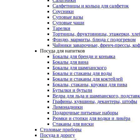
Салатники
Салфетницы и кольца для салфеток
Соусники
Суповые вазы
Суповые чаши
Тарелки
Тортницы, фруктовницы, этажерки, хл
Фондю, мармиты, блюда с подогревом
Чайники заварочные, френч-прессы, ко
Посуда для напитков
Бокалы для бренди и коньяка
Бокалы для вина
Бокалы для шампанского
Бокалы и стаканы для воды
Бокалы и стаканы для коктейлей
Бокалы, стаканы, кружки для пива
Бутылки и бутыли
Ведра для льда и шампанского, подстав
Графины, кувшины, декантеры, штофы
Лимонадники
Подарочные питьевые наборы
Рюмки и стопки для водки и ликёра
Стаканы для виски
Столовые приборы
Посуда в дорогу