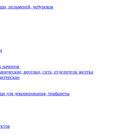
ши, пельменей, чебуреков
и
х начинок
нические, веселки, сита, отделители желтка
дитерские
и для декорирования, трафареты
уктов