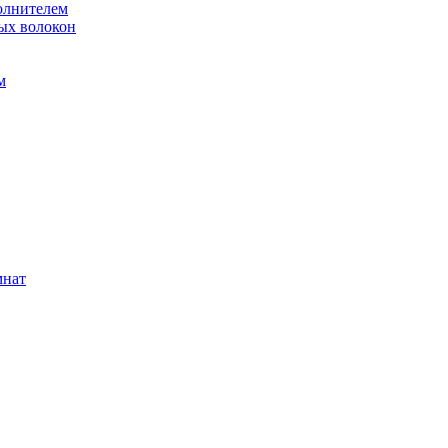
олнителем
ых волокон
м
мнат