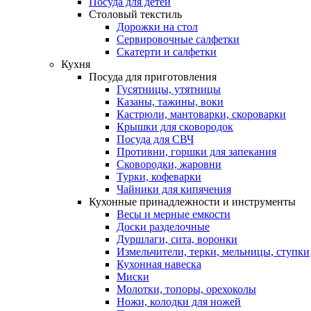
Посуда для детей
Столовый текстиль
Дорожки на стол
Сервировочные салфетки
Скатерти и салфетки
Кухня
Посуда для приготовления
Гусятницы, утятницы
Казаны, тажины, воки
Кастрюли, мантоварки, скороварки
Крышки для сковородок
Посуда для СВЧ
Противни, горшки для запекания
Сковородки, жаровни
Турки, кофеварки
Чайники для кипячения
Кухонные принадлежности и инструменты
Весы и мерные емкости
Доски разделочные
Дуршлаги, сита, воронки
Измельчители, терки, мельницы, ступки
Кухонная навеска
Миски
Молотки, топоры, орехоколы
Ножи, колодки для ножей