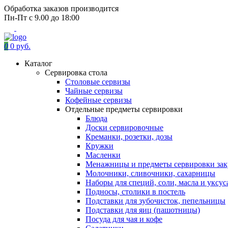
Обработка заказов производится
Пн-Пт с 9.00 до 18:00
0
0 руб.
Каталог
Сервировка стола
Столовые сервизы
Чайные сервизы
Кофейные сервизы
Отдельные предметы сервировки
Блюда
Доски сервировочные
Креманки, розетки, дозы
Кружки
Масленки
Менажницы и предметы сервировки зак
Молочники, сливочники, сахарницы
Наборы для специй, соли, масла и уксус
Подносы, столики в постель
Подставки для зубочисток, пепельницы
Подставки для яиц (пашотницы)
Посуда для чая и кофе