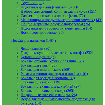
Соусники (80)
Подставки для яиц (пашотницы) (18)
Наборы для специй, соли, масла и уксуса (151)
Салфетницы и кольца для салфеток (72)
Менажницы и предметы сервировки закусок (143)
Фондю, мармиты, блюда с подогревом (26)
Подставки для зубочисток, пепельницы (14)
Доски сервировочные (25)
Посуда для напитков (1484)
Лимонадники (30)
Графины, кувшины, декантеры, штофы (232)
Бутылки и бутыли (6)
Бокалы, стаканы, кружки для пива (60)
Бокалы для вина (405)
Бокалы для шампанского (169)
Рюмки и стопки для водки и ликёра (101)
Бокалы для бренди и коньяка (30)
Стаканы для виски (119)
Бокалы и стаканы для коктейлей (27)
Бокалы и стаканы для воды (265)
Подарочные питьевые наборы (26)
Ведра для льда и шампанского, подставки для
бутылок (14)