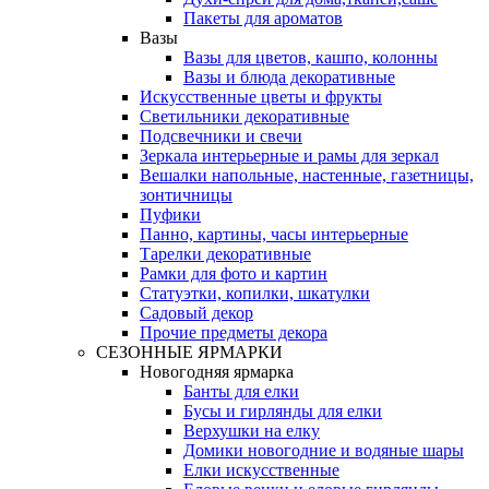
Пакеты для ароматов
Вазы
Вазы для цветов, кашпо, колонны
Вазы и блюда декоративные
Искусственные цветы и фрукты
Светильники декоративные
Подсвечники и свечи
Зеркала интерьерные и рамы для зеркал
Вешалки напольные, настенные, газетницы,
зонтичницы
Пуфики
Панно, картины, часы интерьерные
Тарелки декоративные
Рамки для фото и картин
Статуэтки, копилки, шкатулки
Садовый декор
Прочие предметы декора
СЕЗОННЫЕ ЯРМАРКИ
Новогодняя ярмарка
Банты для елки
Бусы и гирлянды для елки
Верхушки на елку
Домики новогодние и водяные шары
Елки искусственные