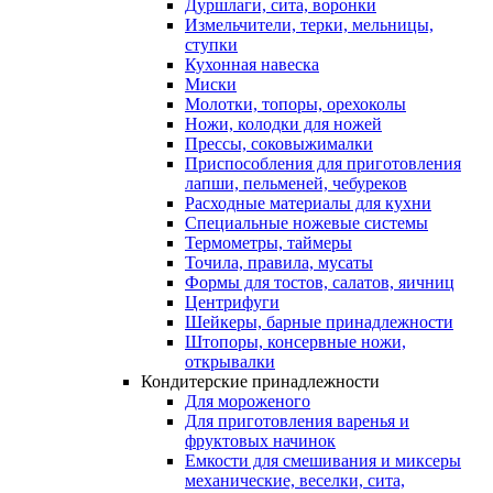
Дуршлаги, сита, воронки
Измельчители, терки, мельницы,
ступки
Кухонная навеска
Миски
Молотки, топоры, орехоколы
Ножи, колодки для ножей
Прессы, соковыжималки
Приспособления для приготовления
лапши, пельменей, чебуреков
Расходные материалы для кухни
Специальные ножевые системы
Термометры, таймеры
Точила, правила, мусаты
Формы для тостов, салатов, яичниц
Центрифуги
Шейкеры, барные принадлежности
Штопоры, консервные ножи,
открывалки
Кондитерские принадлежности
Для мороженого
Для приготовления варенья и
фруктовых начинок
Емкости для смешивания и миксеры
механические, веселки, сита,