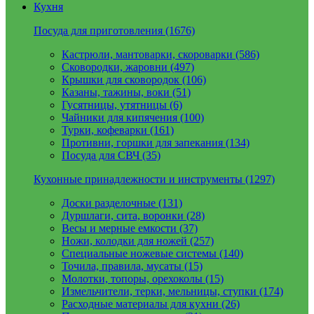
Кухня
Посуда для приготовления (1676)
Кастрюли, мантоварки, скороварки (586)
Сковородки, жаровни (497)
Крышки для сковородок (106)
Казаны, тажины, воки (51)
Гусятницы, утятницы (6)
Чайники для кипячения (100)
Турки, кофеварки (161)
Противни, горшки для запекания (134)
Посуда для СВЧ (35)
Кухонные принадлежности и инструменты (1297)
Доски разделочные (131)
Дуршлаги, сита, воронки (28)
Весы и мерные емкости (37)
Ножи, колодки для ножей (257)
Специальные ножевые системы (140)
Точила, правила, мусаты (15)
Молотки, топоры, орехоколы (15)
Измельчители, терки, мельницы, ступки (174)
Расходные материалы для кухни (26)