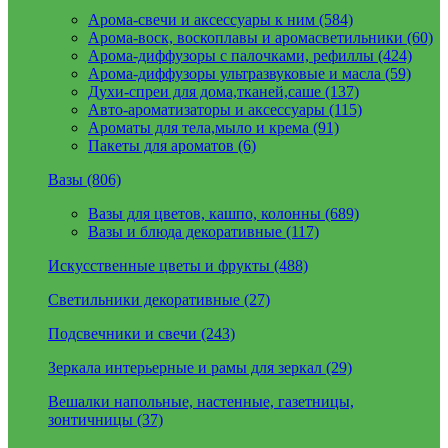
Арома-свечи и аксессуары к ним (584)
Арома-воск, воскоплавы и аромасветильники (60)
Арома-диффузоры с палочками, рефиллы (424)
Арома-диффузоры ультразвуковые и масла (59)
Духи-спреи для дома,тканей,саше (137)
Авто-ароматизаторы и аксессуары (115)
Ароматы для тела,мыло и крема (91)
Пакеты для ароматов (6)
Вазы (806)
Вазы для цветов, кашпо, колонны (689)
Вазы и блюда декоративные (117)
Искусственные цветы и фрукты (488)
Светильники декоративные (27)
Подсвечники и свечи (243)
Зеркала интерьерные и рамы для зеркал (29)
Вешалки напольные, настенные, газетницы,
зонтичницы (37)