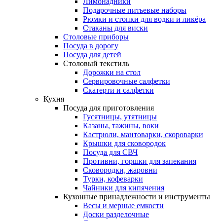
Лимонадники
Подарочные питьевые наборы
Рюмки и стопки для водки и ликёра
Стаканы для виски
Столовые приборы
Посуда в дорогу
Посуда для детей
Столовый текстиль
Дорожки на стол
Сервировочные салфетки
Скатерти и салфетки
Кухня
Посуда для приготовления
Гусятницы, утятницы
Казаны, тажины, воки
Кастрюли, мантоварки, скороварки
Крышки для сковородок
Посуда для СВЧ
Противни, горшки для запекания
Сковородки, жаровни
Турки, кофеварки
Чайники для кипячения
Кухонные принадлежности и инструменты
Весы и мерные емкости
Доски разделочные