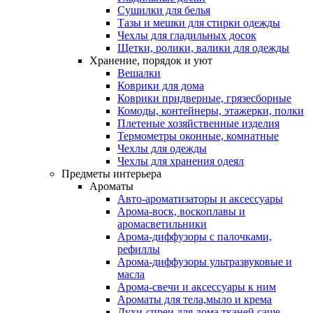
Сушилки для белья
Тазы и мешки для стирки одежды
Чехлы для гладильных досок
Щетки, ролики, валики для одежды
Хранение, порядок и уют
Вешалки
Коврики для дома
Коврики придверные, грязесборные
Комоды, контейнеры, этажерки, полки
Плетеные хозяйственные изделия
Термометры оконные, комнатные
Чехлы для одежды
Чехлы для хранения одеял
Предметы интерьера
Ароматы
Авто-ароматизаторы и аксессуары
Арома-воск, воскоплавы и
аромасветильники
Арома-диффузоры с палочками,
рефиллы
Арома-диффузоры ультразвуковые и
масла
Арома-свечи и аксессуары к ним
Ароматы для тела,мыло и крема
Духи-спреи для дома,тканей,саше