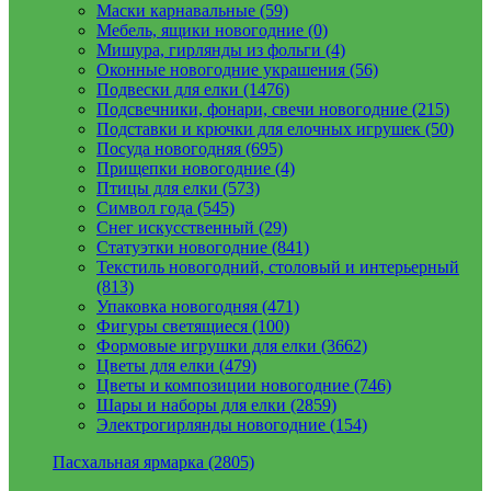
Маски карнавальные (59)
Мебель, ящики новогодние (0)
Мишура, гирлянды из фольги (4)
Оконные новогодние украшения (56)
Подвески для елки (1476)
Подсвечники, фонари, свечи новогодние (215)
Подставки и крючки для елочных игрушек (50)
Посуда новогодняя (695)
Прищепки новогодние (4)
Птицы для елки (573)
Символ года (545)
Снег искусственный (29)
Статуэтки новогодние (841)
Текстиль новогодний, столовый и интерьерный
(813)
Упаковка новогодняя (471)
Фигуры светящиеся (100)
Формовые игрушки для елки (3662)
Цветы для елки (479)
Цветы и композиции новогодние (746)
Шары и наборы для елки (2859)
Электрогирлянды новогодние (154)
Пасхальная ярмарка (2805)