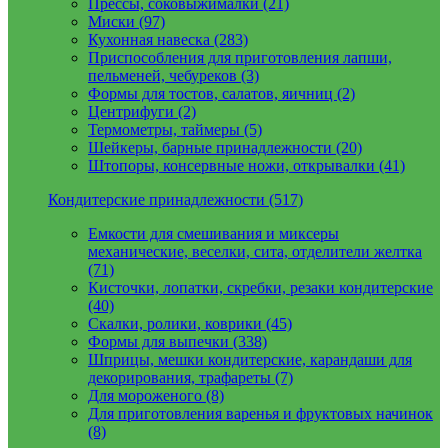
Прессы, соковыжималки (21)
Миски (97)
Кухонная навеска (283)
Приспособления для приготовления лапши,
пельменей, чебуреков (3)
Формы для тостов, салатов, яичниц (2)
Центрифуги (2)
Термометры, таймеры (5)
Шейкеры, барные принадлежности (20)
Штопоры, консервные ножи, открывалки (41)
Кондитерские принадлежности (517)
Емкости для смешивания и миксеры
механические, веселки, сита, отделители желтка
(71)
Кисточки, лопатки, скребки, резаки кондитерские
(40)
Скалки, ролики, коврики (45)
Формы для выпечки (338)
Шприцы, мешки кондитерские, карандаши для
декорирования, трафареты (7)
Для мороженого (8)
Для приготовления варенья и фруктовых начинок
(8)