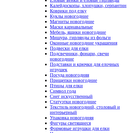
Еловые венки и еловые гирлянды
Калейдоскопы, хлопушки, серпантин
Коврики под елку
Куклы новогодние
Магниты новогодние
Маски карнавальные
Мебель, ящики новогодние
Мишура, гирлянды из фольги
Оконные новогодние украшения
Подвески для елки
Подсвечники, фонари, свечи
новогодние
Подставки и крючки для елочных
игрушек
Посуда новогодняя
Прищепки новогодние
Птицы для елки
Символ года
Снег искусственный
Статуэтки новогодние
Текстиль новогодний, столовый и
интерьерный
Упаковка новогодняя
Фигуры светящиеся
Формовые игрушки для елки