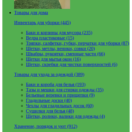
Товары для дома
Инвентарь для уборки (445)
Баки и корзины для мусора (235)
Ведра пластиковые (15)
Тряпки, салфетки, губки, перчатки для уборки (87)
Щетки, метлы, веники, совки (20)
Швабры, рукоятки, сменные части (66)
Щетки для мытья окон (16)
Щетки, скребки для чистки поверхностей (6)
Товары для ухода за одеждой (389)
Баки и короба для белья (193)
Тазы и мешки для стирки одежды (35)
Бельевые веревки и прищепки (9)
Гладильные доски (40)
Чехлы для гладильных досок (60)
Сушилки для белья (48)
Щетки, ролики, валики для одежды (4)
Хранение, порядок и уют (912)