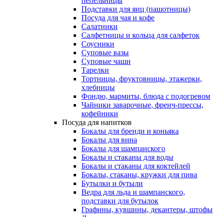
пепельницы
Подставки для яиц (пашотницы)
Посуда для чая и кофе
Салатники
Салфетницы и кольца для салфеток
Соусники
Суповые вазы
Суповые чаши
Тарелки
Тортницы, фруктовницы, этажерки,
хлебницы
Фондю, мармиты, блюда с подогревом
Чайники заварочные, френч-прессы,
кофейники
Посуда для напитков
Бокалы для бренди и коньяка
Бокалы для вина
Бокалы для шампанского
Бокалы и стаканы для воды
Бокалы и стаканы для коктейлей
Бокалы, стаканы, кружки для пива
Бутылки и бутыли
Ведра для льда и шампанского,
подставки для бутылок
Графины, кувшины, декантеры, штофы