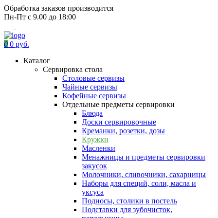
Обработка заказов производится
Пн-Пт с 9.00 до 18:00
0
0 руб.
Каталог
Сервировка стола
Столовые сервизы
Чайные сервизы
Кофейные сервизы
Отдельные предметы сервировки
Блюда
Доски сервировочные
Креманки, розетки, дозы
Кружки
Масленки
Менажницы и предметы сервировки
закусок
Молочники, сливочники, сахарницы
Наборы для специй, соли, масла и
уксуса
Подносы, столики в постель
Подставки для зубочисток,