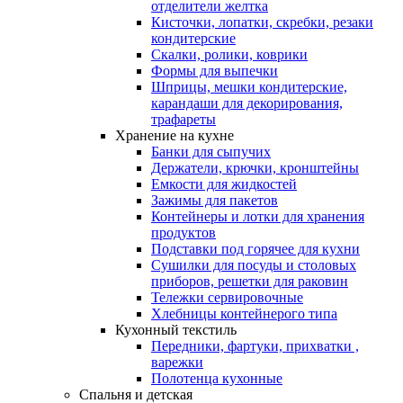
отделители желтка
Кисточки, лопатки, скребки, резаки
кондитерские
Скалки, ролики, коврики
Формы для выпечки
Шприцы, мешки кондитерские,
карандаши для декорирования,
трафареты
Хранение на кухне
Банки для сыпучих
Держатели, крючки, кронштейны
Емкости для жидкостей
Зажимы для пакетов
Контейнеры и лотки для хранения
продуктов
Подставки под горячее для кухни
Сушилки для посуды и столовых
приборов, решетки для раковин
Тележки сервировочные
Хлебницы контейнерого типа
Кухонный текстиль
Передники, фартуки, прихватки ,
варежки
Полотенца кухонные
Спальня и детская