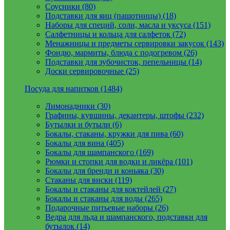
Соусники (80)
Подставки для яиц (пашотницы) (18)
Наборы для специй, соли, масла и уксуса (151)
Салфетницы и кольца для салфеток (72)
Менажницы и предметы сервировки закусок (143)
Фондю, мармиты, блюда с подогревом (26)
Подставки для зубочисток, пепельницы (14)
Доски сервировочные (25)
Посуда для напитков (1484)
Лимонадники (30)
Графины, кувшины, декантеры, штофы (232)
Бутылки и бутыли (6)
Бокалы, стаканы, кружки для пива (60)
Бокалы для вина (405)
Бокалы для шампанского (169)
Рюмки и стопки для водки и ликёра (101)
Бокалы для бренди и коньяка (30)
Стаканы для виски (119)
Бокалы и стаканы для коктейлей (27)
Бокалы и стаканы для воды (265)
Подарочные питьевые наборы (26)
Ведра для льда и шампанского, подставки для
бутылок (14)