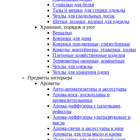
Сушилки для белья
Тазы и мешки для стирки одежды
Чехлы для гладильных досок
Щетки, ролики, валики для одежды
Хранение, порядок и уют
Вешалки
Коврики для дома
Коврики придверные, грязесборные
Комоды, контейнеры, этажерки, полки
Плетеные хозяйственные изделия
Термометры оконные, комнатные
Чехлы для одежды
Чехлы для хранения одеял
Предметы интерьера
Ароматы
Авто-ароматизаторы и аксессуары
Арома-воск, воскоплавы и
аромасветильники
Арома-диффузоры с палочками,
рефиллы
Арома-диффузоры ультразвуковые и
масла
Арома-свечи и аксессуары к ним
Ароматы для тела,мыло и крема
Духи-спреи для дома,тканей,саше