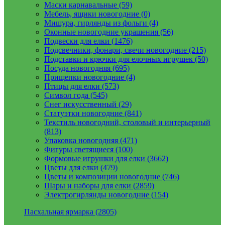
Маски карнавальные (59)
Мебель, ящики новогодние (0)
Мишура, гирлянды из фольги (4)
Оконные новогодние украшения (56)
Подвески для елки (1476)
Подсвечники, фонари, свечи новогодние (215)
Подставки и крючки для елочных игрушек (50)
Посуда новогодняя (695)
Прищепки новогодние (4)
Птицы для елки (573)
Символ года (545)
Снег искусственный (29)
Статуэтки новогодние (841)
Текстиль новогодний, столовый и интерьерный
(813)
Упаковка новогодняя (471)
Фигуры светящиеся (100)
Формовые игрушки для елки (3662)
Цветы для елки (479)
Цветы и композиции новогодние (746)
Шары и наборы для елки (2859)
Электрогирлянды новогодние (154)
Пасхальная ярмарка (2805)