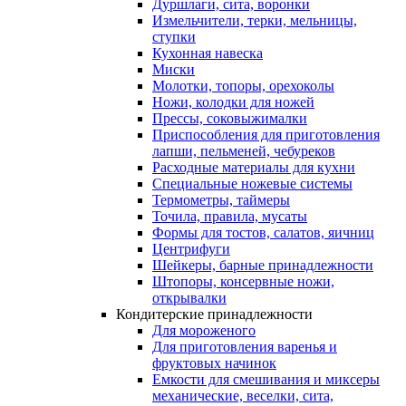
Дуршлаги, сита, воронки
Измельчители, терки, мельницы,
ступки
Кухонная навеска
Миски
Молотки, топоры, орехоколы
Ножи, колодки для ножей
Прессы, соковыжималки
Приспособления для приготовления
лапши, пельменей, чебуреков
Расходные материалы для кухни
Специальные ножевые системы
Термометры, таймеры
Точила, правила, мусаты
Формы для тостов, салатов, яичниц
Центрифуги
Шейкеры, барные принадлежности
Штопоры, консервные ножи,
открывалки
Кондитерские принадлежности
Для мороженого
Для приготовления варенья и
фруктовых начинок
Емкости для смешивания и миксеры
механические, веселки, сита,