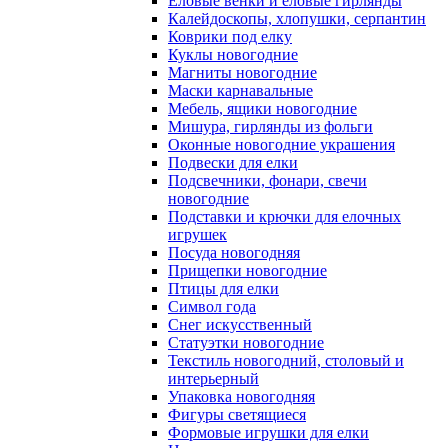
Еловые венки и еловые гирлянды
Калейдоскопы, хлопушки, серпантин
Коврики под елку
Куклы новогодние
Магниты новогодние
Маски карнавальные
Мебель, ящики новогодние
Мишура, гирлянды из фольги
Оконные новогодние украшения
Подвески для елки
Подсвечники, фонари, свечи
новогодние
Подставки и крючки для елочных
игрушек
Посуда новогодняя
Прищепки новогодние
Птицы для елки
Символ года
Снег искусственный
Статуэтки новогодние
Текстиль новогодний, столовый и
интерьерный
Упаковка новогодняя
Фигуры светящиеся
Формовые игрушки для елки