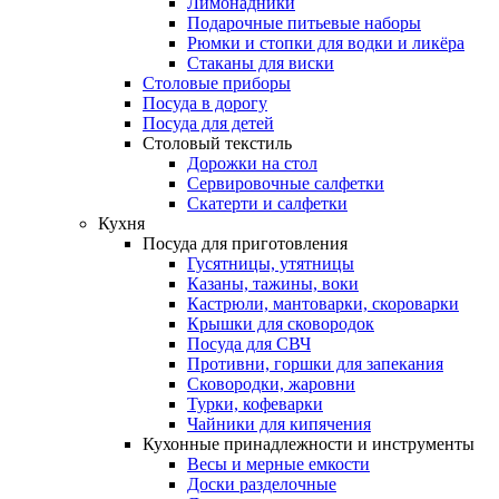
Лимонадники
Подарочные питьевые наборы
Рюмки и стопки для водки и ликёра
Стаканы для виски
Столовые приборы
Посуда в дорогу
Посуда для детей
Столовый текстиль
Дорожки на стол
Сервировочные салфетки
Скатерти и салфетки
Кухня
Посуда для приготовления
Гусятницы, утятницы
Казаны, тажины, воки
Кастрюли, мантоварки, скороварки
Крышки для сковородок
Посуда для СВЧ
Противни, горшки для запекания
Сковородки, жаровни
Турки, кофеварки
Чайники для кипячения
Кухонные принадлежности и инструменты
Весы и мерные емкости
Доски разделочные