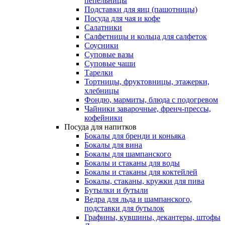
пепельницы
Подставки для яиц (пашотницы)
Посуда для чая и кофе
Салатники
Салфетницы и кольца для салфеток
Соусники
Суповые вазы
Суповые чаши
Тарелки
Тортницы, фруктовницы, этажерки,
хлебницы
Фондю, мармиты, блюда с подогревом
Чайники заварочные, френч-прессы,
кофейники
Посуда для напитков
Бокалы для бренди и коньяка
Бокалы для вина
Бокалы для шампанского
Бокалы и стаканы для воды
Бокалы и стаканы для коктейлей
Бокалы, стаканы, кружки для пива
Бутылки и бутыли
Ведра для льда и шампанского,
подставки для бутылок
Графины, кувшины, декантеры, штофы