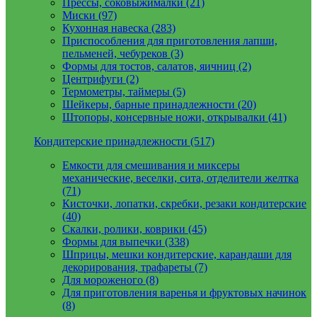
Прессы, соковыжималки (21)
Миски (97)
Кухонная навеска (283)
Приспособления для приготовления лапши,
пельменей, чебуреков (3)
Формы для тостов, салатов, яичниц (2)
Центрифуги (2)
Термометры, таймеры (5)
Шейкеры, барные принадлежности (20)
Штопоры, консервные ножи, открывалки (41)
Кондитерские принадлежности (517)
Емкости для смешивания и миксеры
механические, веселки, сита, отделители желтка
(71)
Кисточки, лопатки, скребки, резаки кондитерские
(40)
Скалки, ролики, коврики (45)
Формы для выпечки (338)
Шприцы, мешки кондитерские, карандаши для
декорирования, трафареты (7)
Для мороженого (8)
Для приготовления варенья и фруктовых начинок
(8)