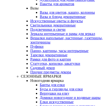
Пакеты для ароматов
Вазы
Вазы для цветов, кашпо, колонны
Вазы и блюда декоративные
Искусственные цветы и фрукты
Светильники декоративные
Подсвечники и свечи
Зеркала интерьерные и рамы для зеркал
Вешалки напольные, настенные, газетницы,
зонтичницы
Пуфики
Панно, картины, часы интерьерные
Тарелки декоративные
Рамки для фото и картин
Статуэтки, копилки, шкатулки
Садовый декор
Прочие предметы декора
СЕЗОННЫЕ ЯРМАРКИ
Новогодняя ярмарка
Банты для елки
Бусы и гирлянды для елки
Верхушки на елку
Домики новогодние и водяные шары
Елки искусственные