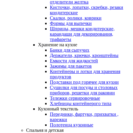
отделители желтка
Кисточки, лопатки, скребки, резаки
кондитерские
Скалки, ролики, коврики
Формы для выпечки
Шприцы, мешки кондитерские,
карандаши для декорирования,
трафареты
Хранение на кухне
Банки для сыпучих
Держатели, крючки, кронштейны
Емкости для жидкостей
Зажимы для пакетов
Контейнеры и лотки для хранения
продуктов
Подставки под горячее для кухни
Сушилки для посуды и столовых
приборов, решетки для раковин
Тележки сервировочные
Хлебницы контейнерого типа
Кухонный текстиль
Передники, фартуки, прихватки ,
варежки
Полотенца кухонные
Спальня и детская