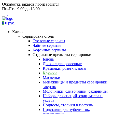
Обработка заказов производится
Пн-Пт с 9.00 до 18:00
0
0 руб.
Каталог
Сервировка стола
Столовые сервизы
Чайные сервизы
Кофейные сервизы
Отдельные предметы сервировки
Блюда
Доски сервировочные
Креманки, розетки, дозы
Кружки
Масленки
Менажницы и предметы сервировки
закусок
Молочники, сливочники, сахарницы
Наборы для специй, соли, масла и
уксуса
Подносы, столики в постель
Подставки для зубочисток,