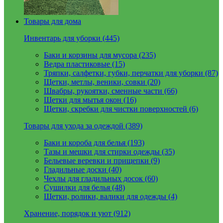
Товары для дома
Инвентарь для уборки (445)
Баки и корзины для мусора (235)
Ведра пластиковые (15)
Тряпки, салфетки, губки, перчатки для уборки (87)
Щетки, метлы, веники, совки (20)
Швабры, рукоятки, сменные части (66)
Щетки для мытья окон (16)
Щетки, скребки для чистки поверхностей (6)
Товары для ухода за одеждой (389)
Баки и короба для белья (193)
Тазы и мешки для стирки одежды (35)
Бельевые веревки и прищепки (9)
Гладильные доски (40)
Чехлы для гладильных досок (60)
Сушилки для белья (48)
Щетки, ролики, валики для одежды (4)
Хранение, порядок и уют (912)