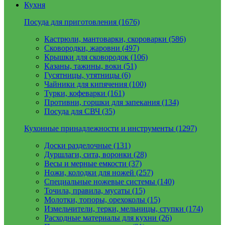
Кухня
Посуда для приготовления (1676)
Кастрюли, мантоварки, скороварки (586)
Сковородки, жаровни (497)
Крышки для сковородок (106)
Казаны, тажины, воки (51)
Гусятницы, утятницы (6)
Чайники для кипячения (100)
Турки, кофеварки (161)
Противни, горшки для запекания (134)
Посуда для СВЧ (35)
Кухонные принадлежности и инструменты (1297)
Доски разделочные (131)
Дуршлаги, сита, воронки (28)
Весы и мерные емкости (37)
Ножи, колодки для ножей (257)
Специальные ножевые системы (140)
Точила, правила, мусаты (15)
Молотки, топоры, орехоколы (15)
Измельчители, терки, мельницы, ступки (174)
Расходные материалы для кухни (26)