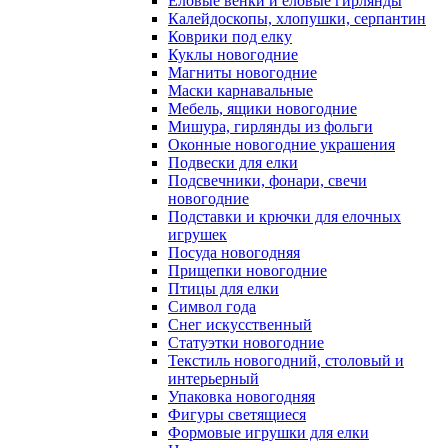
Еловые венки и еловые гирлянды
Калейдоскопы, хлопушки, серпантин
Коврики под елку
Куклы новогодние
Магниты новогодние
Маски карнавальные
Мебель, ящики новогодние
Мишура, гирлянды из фольги
Оконные новогодние украшения
Подвески для елки
Подсвечники, фонари, свечи
новогодние
Подставки и крючки для елочных
игрушек
Посуда новогодняя
Прищепки новогодние
Птицы для елки
Символ года
Снег искусственный
Статуэтки новогодние
Текстиль новогодний, столовый и
интерьерный
Упаковка новогодняя
Фигуры светящиеся
Формовые игрушки для елки