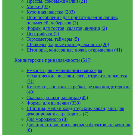
Прессы, соковыжималки (21)
Миски (97)
Кухонная навеска (283)
Приспособления для приготовления лапши,
пельменей, чебуреков (3)
Формы для тостов, салатов, яичниц (2)
Центрифуги (2)
Термометры, таймеры (5)
Шейкеры, барные принадлежности (20)
Штопоры, консервные ножи, открывалки (41)
Кондитерские принадлежности (517)
Емкости для смешивания и миксеры
механические, веселки, сита, отделители желтка
(71)
Кисточки, лопатки, скребки, резаки кондитерские
(40)
Скалки, ролики, коврики (45)
Формы для выпечки (338)
Шприцы, мешки кондитерские, карандаши для
декорирования, трафареты (7)
Для мороженого (8)
Для приготовления варенья и фруктовых начинок
(8)