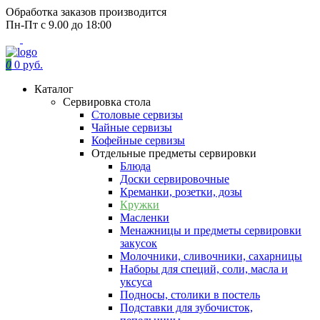
Обработка заказов производится
Пн-Пт с 9.00 до 18:00
0
0 руб.
Каталог
Сервировка стола
Столовые сервизы
Чайные сервизы
Кофейные сервизы
Отдельные предметы сервировки
Блюда
Доски сервировочные
Креманки, розетки, дозы
Кружки
Масленки
Менажницы и предметы сервировки
закусок
Молочники, сливочники, сахарницы
Наборы для специй, соли, масла и
уксуса
Подносы, столики в постель
Подставки для зубочисток,