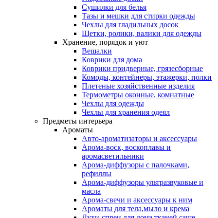
Сушилки для белья
Тазы и мешки для стирки одежды
Чехлы для гладильных досок
Щетки, ролики, валики для одежды
Хранение, порядок и уют
Вешалки
Коврики для дома
Коврики придверные, грязесборные
Комоды, контейнеры, этажерки, полки
Плетеные хозяйственные изделия
Термометры оконные, комнатные
Чехлы для одежды
Чехлы для хранения одеял
Предметы интерьера
Ароматы
Авто-ароматизаторы и аксессуары
Арома-воск, воскоплавы и
аромасветильники
Арома-диффузоры с палочками,
рефиллы
Арома-диффузоры ультразвуковые и
масла
Арома-свечи и аксессуары к ним
Ароматы для тела,мыло и крема
Духи-спреи для дома,тканей,саше