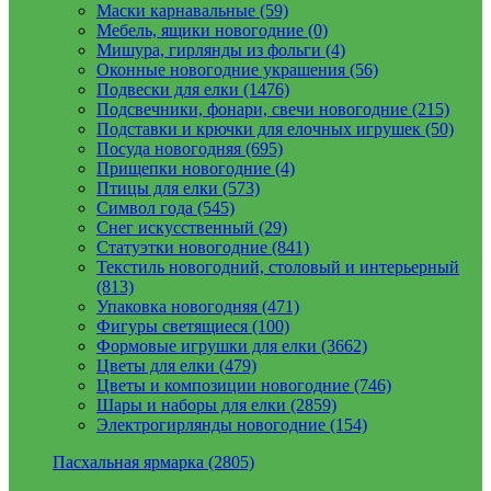
Маски карнавальные (59)
Мебель, ящики новогодние (0)
Мишура, гирлянды из фольги (4)
Оконные новогодние украшения (56)
Подвески для елки (1476)
Подсвечники, фонари, свечи новогодние (215)
Подставки и крючки для елочных игрушек (50)
Посуда новогодняя (695)
Прищепки новогодние (4)
Птицы для елки (573)
Символ года (545)
Снег искусственный (29)
Статуэтки новогодние (841)
Текстиль новогодний, столовый и интерьерный
(813)
Упаковка новогодняя (471)
Фигуры светящиеся (100)
Формовые игрушки для елки (3662)
Цветы для елки (479)
Цветы и композиции новогодние (746)
Шары и наборы для елки (2859)
Электрогирлянды новогодние (154)
Пасхальная ярмарка (2805)