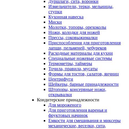
Дуршлаги, сита, воронки
Измельчители, терки, мельницы,
ступки
Кухонная навеска
Миски
Молотки, топоры, орехоколы
Ножи, колодки для ножей
Прессы, соковыжималки
Приспособления для приготовления
лапши, пельменей, чебуреков
Расходные материалы для кухни
Специальные ножевые системы
Термометры, таймеры
Точила, правила, мусаты
Формы для тостов, салатов, яичниц
Центрифуги
Шейкеры, барные принадлежности
Штопоры, консервные ножи,
открывалки
Кондитерские принадлежности
Для мороженого
Для приготовления варенья и
фруктовых начинок
Емкости для смешивания и миксеры
механические, веселки, сита,