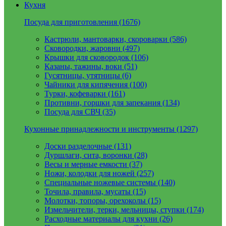
Кухня
Посуда для приготовления (1676)
Кастрюли, мантоварки, скороварки (586)
Сковородки, жаровни (497)
Крышки для сковородок (106)
Казаны, тажины, воки (51)
Гусятницы, утятницы (6)
Чайники для кипячения (100)
Турки, кофеварки (161)
Противни, горшки для запекания (134)
Посуда для СВЧ (35)
Кухонные принадлежности и инструменты (1297)
Доски разделочные (131)
Дуршлаги, сита, воронки (28)
Весы и мерные емкости (37)
Ножи, колодки для ножей (257)
Специальные ножевые системы (140)
Точила, правила, мусаты (15)
Молотки, топоры, орехоколы (15)
Измельчители, терки, мельницы, ступки (174)
Расходные материалы для кухни (26)