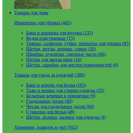
Товары для дома
Инвентарь для уборки (445)
Баки и корзины для мусора (235)
Ведра пластиковые (15)
Тряпки, салфетки, губки, перчатки для уборки (87)
Щетки, метлы, веники, совки (20)
Швабры, рукоятки, сменные части (66)
Щетки для мытья окон (16)
Щетки, скребки для чистки поверхностей (6)
Товары для ухода за одеждой (389)
Баки и короба для белья (193)
Тазы и мешки для стирки одежды (35)
Бельевые веревки и прищепки (9)
Гладильные доски (40)
Чехлы для гладильных досок (60)
Сушилки для белья (48)
Щетки, ролики, валики для одежды (4)
Хранение, порядок и уют (912)