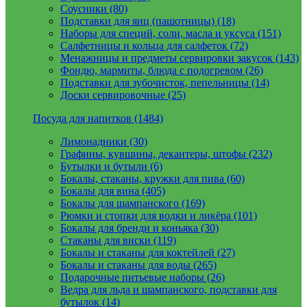
Соусники (80)
Подставки для яиц (пашотницы) (18)
Наборы для специй, соли, масла и уксуса (151)
Салфетницы и кольца для салфеток (72)
Менажницы и предметы сервировки закусок (143)
Фондю, мармиты, блюда с подогревом (26)
Подставки для зубочисток, пепельницы (14)
Доски сервировочные (25)
Посуда для напитков (1484)
Лимонадники (30)
Графины, кувшины, декантеры, штофы (232)
Бутылки и бутыли (6)
Бокалы, стаканы, кружки для пива (60)
Бокалы для вина (405)
Бокалы для шампанского (169)
Рюмки и стопки для водки и ликёра (101)
Бокалы для бренди и коньяка (30)
Стаканы для виски (119)
Бокалы и стаканы для коктейлей (27)
Бокалы и стаканы для воды (265)
Подарочные питьевые наборы (26)
Ведра для льда и шампанского, подставки для
бутылок (14)