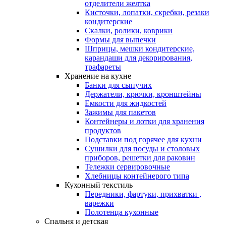
отделители желтка
Кисточки, лопатки, скребки, резаки
кондитерские
Скалки, ролики, коврики
Формы для выпечки
Шприцы, мешки кондитерские,
карандаши для декорирования,
трафареты
Хранение на кухне
Банки для сыпучих
Держатели, крючки, кронштейны
Емкости для жидкостей
Зажимы для пакетов
Контейнеры и лотки для хранения
продуктов
Подставки под горячее для кухни
Сушилки для посуды и столовых
приборов, решетки для раковин
Тележки сервировочные
Хлебницы контейнерого типа
Кухонный текстиль
Передники, фартуки, прихватки ,
варежки
Полотенца кухонные
Спальня и детская