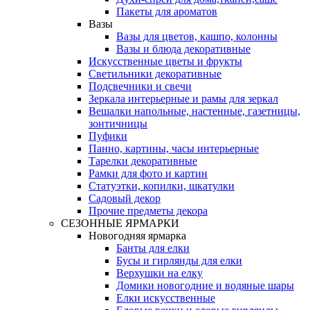
Пакеты для ароматов
Вазы
Вазы для цветов, кашпо, колонны
Вазы и блюда декоративные
Искусственные цветы и фрукты
Светильники декоративные
Подсвечники и свечи
Зеркала интерьерные и рамы для зеркал
Вешалки напольные, настенные, газетницы,
зонтичницы
Пуфики
Панно, картины, часы интерьерные
Тарелки декоративные
Рамки для фото и картин
Статуэтки, копилки, шкатулки
Садовый декор
Прочие предметы декора
СЕЗОННЫЕ ЯРМАРКИ
Новогодняя ярмарка
Банты для елки
Бусы и гирлянды для елки
Верхушки на елку
Домики новогодние и водяные шары
Елки искусственные