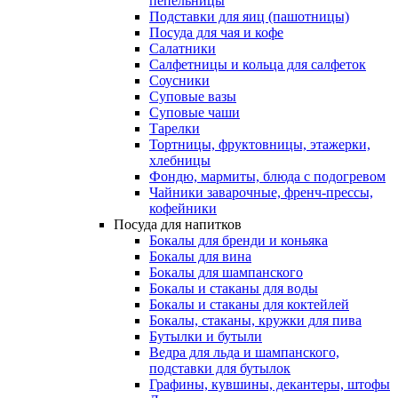
пепельницы
Подставки для яиц (пашотницы)
Посуда для чая и кофе
Салатники
Салфетницы и кольца для салфеток
Соусники
Суповые вазы
Суповые чаши
Тарелки
Тортницы, фруктовницы, этажерки,
хлебницы
Фондю, мармиты, блюда с подогревом
Чайники заварочные, френч-прессы,
кофейники
Посуда для напитков
Бокалы для бренди и коньяка
Бокалы для вина
Бокалы для шампанского
Бокалы и стаканы для воды
Бокалы и стаканы для коктейлей
Бокалы, стаканы, кружки для пива
Бутылки и бутыли
Ведра для льда и шампанского,
подставки для бутылок
Графины, кувшины, декантеры, штофы