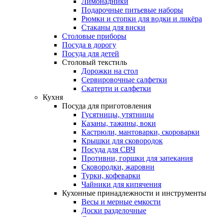
Лимонадники
Подарочные питьевые наборы
Рюмки и стопки для водки и ликёра
Стаканы для виски
Столовые приборы
Посуда в дорогу
Посуда для детей
Столовый текстиль
Дорожки на стол
Сервировочные салфетки
Скатерти и салфетки
Кухня
Посуда для приготовления
Гусятницы, утятницы
Казаны, тажины, воки
Кастрюли, мантоварки, скороварки
Крышки для сковородок
Посуда для СВЧ
Противни, горшки для запекания
Сковородки, жаровни
Турки, кофеварки
Чайники для кипячения
Кухонные принадлежности и инструменты
Весы и мерные емкости
Доски разделочные