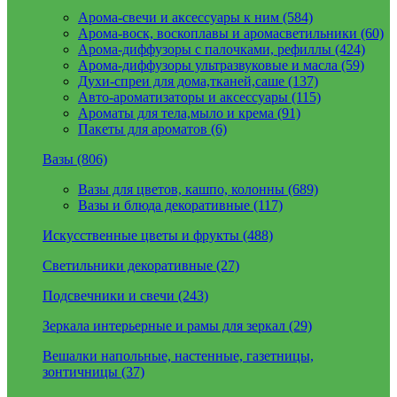
Арома-свечи и аксессуары к ним (584)
Арома-воск, воскоплавы и аромасветильники (60)
Арома-диффузоры с палочками, рефиллы (424)
Арома-диффузоры ультразвуковые и масла (59)
Духи-спреи для дома,тканей,саше (137)
Авто-ароматизаторы и аксессуары (115)
Ароматы для тела,мыло и крема (91)
Пакеты для ароматов (6)
Вазы (806)
Вазы для цветов, кашпо, колонны (689)
Вазы и блюда декоративные (117)
Искусственные цветы и фрукты (488)
Светильники декоративные (27)
Подсвечники и свечи (243)
Зеркала интерьерные и рамы для зеркал (29)
Вешалки напольные, настенные, газетницы,
зонтичницы (37)