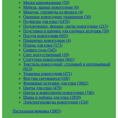
Маски карнавальные (59)
Мебель, ящики новогодние (0)
Мишура, гирлянды из фольги (4)
Оконные новогодние украшения (56)
Подвески для елки (1476)
Подсвечники, фонари, свечи новогодние (215)
Подставки и крючки для елочных игрушек (50)
Посуда новогодняя (695)
Прищепки новогодние (4)
Птицы для елки (573)
Символ года (545)
Снег искусственный (29)
Статуэтки новогодние (841)
Текстиль новогодний, столовый и интерьерный
(813)
Упаковка новогодняя (471)
Фигуры светящиеся (100)
Формовые игрушки для елки (3662)
Цветы для елки (479)
Цветы и композиции новогодние (746)
Шары и наборы для елки (2859)
Электрогирлянды новогодние (154)
Пасхальная ярмарка (2805)