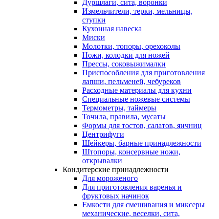
Дуршлаги, сита, воронки
Измельчители, терки, мельницы,
ступки
Кухонная навеска
Миски
Молотки, топоры, орехоколы
Ножи, колодки для ножей
Прессы, соковыжималки
Приспособления для приготовления
лапши, пельменей, чебуреков
Расходные материалы для кухни
Специальные ножевые системы
Термометры, таймеры
Точила, правила, мусаты
Формы для тостов, салатов, яичниц
Центрифуги
Шейкеры, барные принадлежности
Штопоры, консервные ножи,
открывалки
Кондитерские принадлежности
Для мороженого
Для приготовления варенья и
фруктовых начинок
Емкости для смешивания и миксеры
механические, веселки, сита,