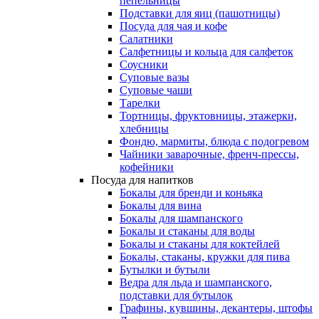
пепельницы
Подставки для яиц (пашотницы)
Посуда для чая и кофе
Салатники
Салфетницы и кольца для салфеток
Соусники
Суповые вазы
Суповые чаши
Тарелки
Тортницы, фруктовницы, этажерки,
хлебницы
Фондю, мармиты, блюда с подогревом
Чайники заварочные, френч-прессы,
кофейники
Посуда для напитков
Бокалы для бренди и коньяка
Бокалы для вина
Бокалы для шампанского
Бокалы и стаканы для воды
Бокалы и стаканы для коктейлей
Бокалы, стаканы, кружки для пива
Бутылки и бутыли
Ведра для льда и шампанского,
подставки для бутылок
Графины, кувшины, декантеры, штофы