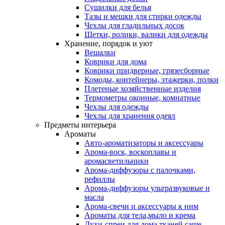
Сушилки для белья
Тазы и мешки для стирки одежды
Чехлы для гладильных досок
Щетки, ролики, валики для одежды
Хранение, порядок и уют
Вешалки
Коврики для дома
Коврики придверные, грязесборные
Комоды, контейнеры, этажерки, полки
Плетеные хозяйственные изделия
Термометры оконные, комнатные
Чехлы для одежды
Чехлы для хранения одеял
Предметы интерьера
Ароматы
Авто-ароматизаторы и аксессуары
Арома-воск, воскоплавы и
аромасветильники
Арома-диффузоры с палочками,
рефиллы
Арома-диффузоры ультразвуковые и
масла
Арома-свечи и аксессуары к ним
Ароматы для тела,мыло и крема
Духи-спреи для дома,тканей,саше