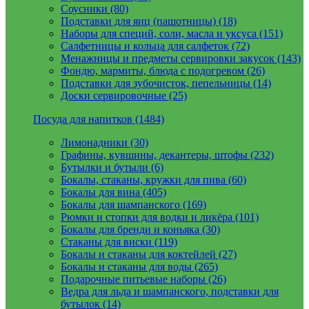
Соусники (80)
Подставки для яиц (пашотницы) (18)
Наборы для специй, соли, масла и уксуса (151)
Салфетницы и кольца для салфеток (72)
Менажницы и предметы сервировки закусок (143)
Фондю, мармиты, блюда с подогревом (26)
Подставки для зубочисток, пепельницы (14)
Доски сервировочные (25)
Посуда для напитков (1484)
Лимонадники (30)
Графины, кувшины, декантеры, штофы (232)
Бутылки и бутыли (6)
Бокалы, стаканы, кружки для пива (60)
Бокалы для вина (405)
Бокалы для шампанского (169)
Рюмки и стопки для водки и ликёра (101)
Бокалы для бренди и коньяка (30)
Стаканы для виски (119)
Бокалы и стаканы для коктейлей (27)
Бокалы и стаканы для воды (265)
Подарочные питьевые наборы (26)
Ведра для льда и шампанского, подставки для
бутылок (14)