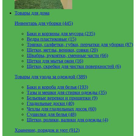
Товары для дома
Инвентарь для уборки (445)
Баки и корзины для мусора (235)
Ведра пластиковые (15)
Тряпки, салфетки, губки, перчатки для уборки (87)
Щетки, метлы, веники, совки (20)
Швабры, рукоятки, сменные части (66)
Щетки для мытья окон (16)
Щетки, скребки для чистки поверхностей (6)
Товары для ухода за одеждой (389)
Баки и короба для белья (193)
Тазы и мешки для стирки одежды (35)
Бельевые веревки и прищепки (9)
Гладильные доски (40)
Чехлы для гладильных досок (60)
Сушилки для белья (48)
Щетки, ролики, валики для одежды (4)
Хранение, порядок и уют (912)