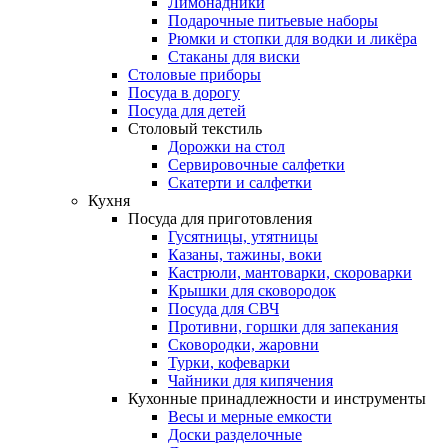
Лимонадники
Подарочные питьевые наборы
Рюмки и стопки для водки и ликёра
Стаканы для виски
Столовые приборы
Посуда в дорогу
Посуда для детей
Столовый текстиль
Дорожки на стол
Сервировочные салфетки
Скатерти и салфетки
Кухня
Посуда для приготовления
Гусятницы, утятницы
Казаны, тажины, воки
Кастрюли, мантоварки, скороварки
Крышки для сковородок
Посуда для СВЧ
Противни, горшки для запекания
Сковородки, жаровни
Турки, кофеварки
Чайники для кипячения
Кухонные принадлежности и инструменты
Весы и мерные емкости
Доски разделочные