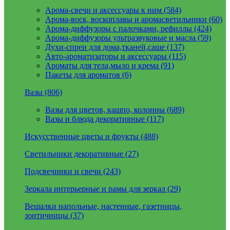
Арома-свечи и аксессуары к ним (584)
Арома-воск, воскоплавы и аромасветильники (60)
Арома-диффузоры с палочками, рефиллы (424)
Арома-диффузоры ультразвуковые и масла (59)
Духи-спреи для дома,тканей,саше (137)
Авто-ароматизаторы и аксессуары (115)
Ароматы для тела,мыло и крема (91)
Пакеты для ароматов (6)
Вазы (806)
Вазы для цветов, кашпо, колонны (689)
Вазы и блюда декоративные (117)
Искусственные цветы и фрукты (488)
Светильники декоративные (27)
Подсвечники и свечи (243)
Зеркала интерьерные и рамы для зеркал (29)
Вешалки напольные, настенные, газетницы,
зонтичницы (37)