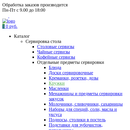
Обработка заказов производится
Пн-Пт с 9.00 до 18:00
0
0 руб.
Каталог
Сервировка стола
Столовые сервизы
Чайные сервизы
Кофейные сервизы
Отдельные предметы сервировки
Блюда
Доски сервировочные
Креманки, розетки, дозы
Кружки
Масленки
Менажницы и предметы сервировки
закусок
Молочники, сливочники, сахарницы
Наборы для специй, соли, масла и
уксуса
Подносы, столики в постель
Подставки для зубочисток,