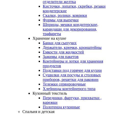
отделители желтка
Кисточки, лопатки, скребки, резаки
кондитерские
Скалки, ролики, коврики
Формы для выпечки
Шприцы, мешки кондитерские,
карандаши для декорирования,
трафареты
Хранение на кухне
Банки для сыпучих
Держатели, крючки, кронштейны
Емкости для жидкостей
Зажимы для пакетов
Контейнеры и лотки для хранения
продуктов
Подставки под горячее для кухни
Сушилки для посуды и столовых
приборов, решетки для раковин
Тележки сервировочные
Хлебницы контейнерого типа
Кухонный текстиль
Передники, фартуки, прихватки ,
варежки
Полотенца кухонные
Спальня и детская