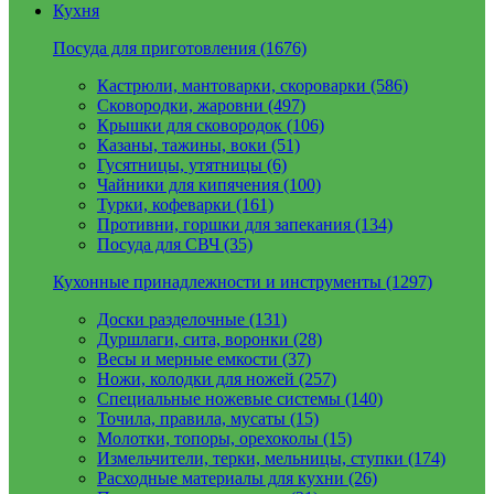
Кухня
Посуда для приготовления (1676)
Кастрюли, мантоварки, скороварки (586)
Сковородки, жаровни (497)
Крышки для сковородок (106)
Казаны, тажины, воки (51)
Гусятницы, утятницы (6)
Чайники для кипячения (100)
Турки, кофеварки (161)
Противни, горшки для запекания (134)
Посуда для СВЧ (35)
Кухонные принадлежности и инструменты (1297)
Доски разделочные (131)
Дуршлаги, сита, воронки (28)
Весы и мерные емкости (37)
Ножи, колодки для ножей (257)
Специальные ножевые системы (140)
Точила, правила, мусаты (15)
Молотки, топоры, орехоколы (15)
Измельчители, терки, мельницы, ступки (174)
Расходные материалы для кухни (26)