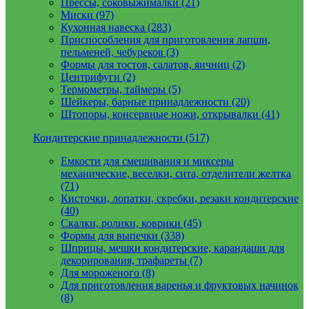
Прессы, соковыжималки (21)
Миски (97)
Кухонная навеска (283)
Приспособления для приготовления лапши,
пельменей, чебуреков (3)
Формы для тостов, салатов, яичниц (2)
Центрифуги (2)
Термометры, таймеры (5)
Шейкеры, барные принадлежности (20)
Штопоры, консервные ножи, открывалки (41)
Кондитерские принадлежности (517)
Емкости для смешивания и миксеры
механические, веселки, сита, отделители желтка
(71)
Кисточки, лопатки, скребки, резаки кондитерские
(40)
Скалки, ролики, коврики (45)
Формы для выпечки (338)
Шприцы, мешки кондитерские, карандаши для
декорирования, трафареты (7)
Для мороженого (8)
Для приготовления варенья и фруктовых начинок
(8)