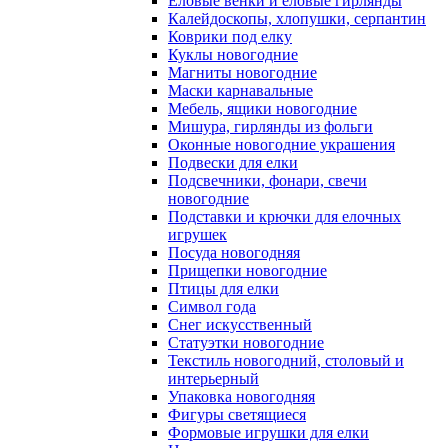
Еловые венки и еловые гирлянды
Калейдоскопы, хлопушки, серпантин
Коврики под елку
Куклы новогодние
Магниты новогодние
Маски карнавальные
Мебель, ящики новогодние
Мишура, гирлянды из фольги
Оконные новогодние украшения
Подвески для елки
Подсвечники, фонари, свечи
новогодние
Подставки и крючки для елочных
игрушек
Посуда новогодняя
Прищепки новогодние
Птицы для елки
Символ года
Снег искусственный
Статуэтки новогодние
Текстиль новогодний, столовый и
интерьерный
Упаковка новогодняя
Фигуры светящиеся
Формовые игрушки для елки