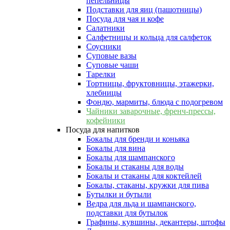
пепельницы
Подставки для яиц (пашотницы)
Посуда для чая и кофе
Салатники
Салфетницы и кольца для салфеток
Соусники
Суповые вазы
Суповые чаши
Тарелки
Тортницы, фруктовницы, этажерки,
хлебницы
Фондю, мармиты, блюда с подогревом
Чайники заварочные, френч-прессы,
кофейники
Посуда для напитков
Бокалы для бренди и коньяка
Бокалы для вина
Бокалы для шампанского
Бокалы и стаканы для воды
Бокалы и стаканы для коктейлей
Бокалы, стаканы, кружки для пива
Бутылки и бутыли
Ведра для льда и шампанского,
подставки для бутылок
Графины, кувшины, декантеры, штофы