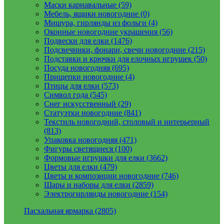
Маски карнавальные (59)
Мебель, ящики новогодние (0)
Мишура, гирлянды из фольги (4)
Оконные новогодние украшения (56)
Подвески для елки (1476)
Подсвечники, фонари, свечи новогодние (215)
Подставки и крючки для елочных игрушек (50)
Посуда новогодняя (695)
Прищепки новогодние (4)
Птицы для елки (573)
Символ года (545)
Снег искусственный (29)
Статуэтки новогодние (841)
Текстиль новогодний, столовый и интерьерный
(813)
Упаковка новогодняя (471)
Фигуры светящиеся (100)
Формовые игрушки для елки (3662)
Цветы для елки (479)
Цветы и композиции новогодние (746)
Шары и наборы для елки (2859)
Электрогирлянды новогодние (154)
Пасхальная ярмарка (2805)