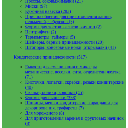
Прессы, соковыжималки (21)
Миски (97)
Кухонная навеска (283)
Приспособления для приготовления лапши,
пельменей, чебуреков (3)
Формы для тостов, салатов, яичниц (2)
Центрифуги (2)
Термометры, таймеры (5)
Шейкеры, барные принадлежности (20)
Штопоры, консервные ножи, открывалки (41)
Кондитерские принадлежности (517)
Емкости для смешивания и миксеры
механические, веселки, сита, отделители желтка
(71)
Кисточки, лопатки, скребки, резаки кондитерские
(40)
Скалки, ролики, коврики (45)
Формы для выпечки (338)
Шприцы, мешки кондитерские, карандаши для
декорирования, трафареты (7)
Для мороженого (8)
Для приготовления варенья и фруктовых начинок
(8)