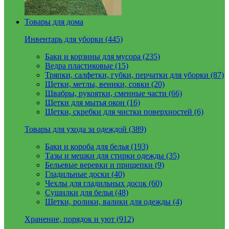
Товары для дома
Инвентарь для уборки (445)
Баки и корзины для мусора (235)
Ведра пластиковые (15)
Тряпки, салфетки, губки, перчатки для уборки (87)
Щетки, метлы, веники, совки (20)
Швабры, рукоятки, сменные части (66)
Щетки для мытья окон (16)
Щетки, скребки для чистки поверхностей (6)
Товары для ухода за одеждой (389)
Баки и короба для белья (193)
Тазы и мешки для стирки одежды (35)
Бельевые веревки и прищепки (9)
Гладильные доски (40)
Чехлы для гладильных досок (60)
Сушилки для белья (48)
Щетки, ролики, валики для одежды (4)
Хранение, порядок и уют (912)