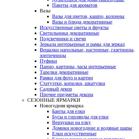
Пакеты для ароматов
Вазы
Вазы для цветов, кашпо, колонны
Вазы и блюда декоративные
Искусственные цветы и фрукты
Светильники декоративные
Подсвечники и свечи
Зеркала интерьерные и рамы для зеркал
Вешалки напольные, настенные, газетницы,
зонтичницы
Пуфики
Панно, картины, часы интерьерные
Тарелки декоративные
Рамки для фото и картин
Статуэтки, копилки, шкатулки
Садовый декор
Прочие предметы декора
СЕЗОННЫЕ ЯРМАРКИ
Новогодняя ярмарка
Банты для елки
Бусы и гирлянды для елки
Верхушки на елку
Домики новогодние и водяные шары
Елки искусственные