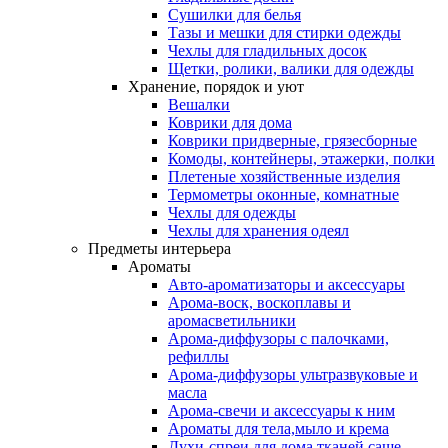
Сушилки для белья
Тазы и мешки для стирки одежды
Чехлы для гладильных досок
Щетки, ролики, валики для одежды
Хранение, порядок и уют
Вешалки
Коврики для дома
Коврики придверные, грязесборные
Комоды, контейнеры, этажерки, полки
Плетеные хозяйственные изделия
Термометры оконные, комнатные
Чехлы для одежды
Чехлы для хранения одеял
Предметы интерьера
Ароматы
Авто-ароматизаторы и аксессуары
Арома-воск, воскоплавы и
аромасветильники
Арома-диффузоры с палочками,
рефиллы
Арома-диффузоры ультразвуковые и
масла
Арома-свечи и аксессуары к ним
Ароматы для тела,мыло и крема
Духи-спреи для дома,тканей,саше