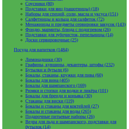
Соусники (80)
Подставки для яиц (пашотницы) (18)
Наборы для специй, соли, масла и уксуса (151)
Салфетницы и кольца для салфеток (72)
Менажницы и предметы сервировки закусок (143)
Фондю, мармиты, блюда с подогревом (26)
Подставки для зубочисток, пепельницы (14)
Доски сервировочные (25)
Посуда для напитков (1484)
Лимонадники (30)
Графины, кувшины, декантеры, штофы (232)
Бутылки и бутыли (6)
Бокалы, стаканы, кружки для пива (60)
Бокалы для вина (405)
Бокалы для шампанского (169)
Рюмки и стопки для водки и ликёра (101)
Бокалы для бренди и коньяка (30)
Стаканы для виски (119)
Бокалы и стаканы для коктейлей (27)
Бокалы и стаканы для воды (265)
Подарочные питьевые наборы (26)
Ведра для льда и шампанского, подставки для
бутылок (14)