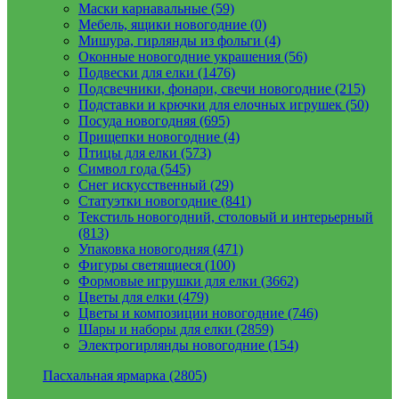
Маски карнавальные (59)
Мебель, ящики новогодние (0)
Мишура, гирлянды из фольги (4)
Оконные новогодние украшения (56)
Подвески для елки (1476)
Подсвечники, фонари, свечи новогодние (215)
Подставки и крючки для елочных игрушек (50)
Посуда новогодняя (695)
Прищепки новогодние (4)
Птицы для елки (573)
Символ года (545)
Снег искусственный (29)
Статуэтки новогодние (841)
Текстиль новогодний, столовый и интерьерный
(813)
Упаковка новогодняя (471)
Фигуры светящиеся (100)
Формовые игрушки для елки (3662)
Цветы для елки (479)
Цветы и композиции новогодние (746)
Шары и наборы для елки (2859)
Электрогирлянды новогодние (154)
Пасхальная ярмарка (2805)