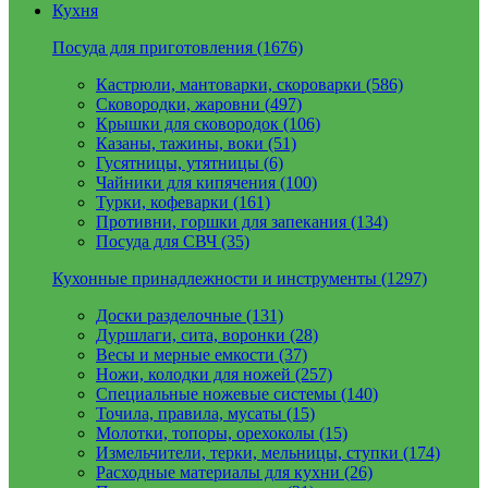
Кухня
Посуда для приготовления (1676)
Кастрюли, мантоварки, скороварки (586)
Сковородки, жаровни (497)
Крышки для сковородок (106)
Казаны, тажины, воки (51)
Гусятницы, утятницы (6)
Чайники для кипячения (100)
Турки, кофеварки (161)
Противни, горшки для запекания (134)
Посуда для СВЧ (35)
Кухонные принадлежности и инструменты (1297)
Доски разделочные (131)
Дуршлаги, сита, воронки (28)
Весы и мерные емкости (37)
Ножи, колодки для ножей (257)
Специальные ножевые системы (140)
Точила, правила, мусаты (15)
Молотки, топоры, орехоколы (15)
Измельчители, терки, мельницы, ступки (174)
Расходные материалы для кухни (26)