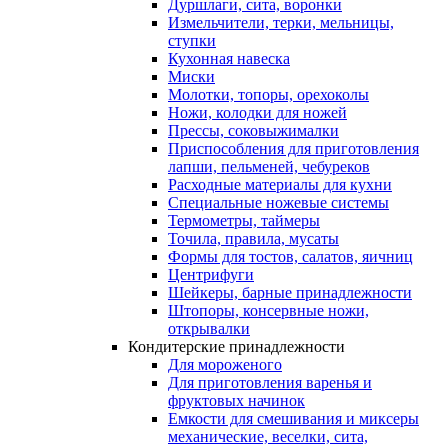
Дуршлаги, сита, воронки
Измельчители, терки, мельницы,
ступки
Кухонная навеска
Миски
Молотки, топоры, орехоколы
Ножи, колодки для ножей
Прессы, соковыжималки
Приспособления для приготовления
лапши, пельменей, чебуреков
Расходные материалы для кухни
Специальные ножевые системы
Термометры, таймеры
Точила, правила, мусаты
Формы для тостов, салатов, яичниц
Центрифуги
Шейкеры, барные принадлежности
Штопоры, консервные ножи,
открывалки
Кондитерские принадлежности
Для мороженого
Для приготовления варенья и
фруктовых начинок
Емкости для смешивания и миксеры
механические, веселки, сита,