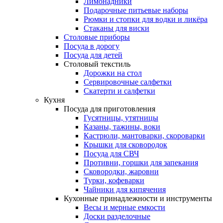
Лимонадники
Подарочные питьевые наборы
Рюмки и стопки для водки и ликёра
Стаканы для виски
Столовые приборы
Посуда в дорогу
Посуда для детей
Столовый текстиль
Дорожки на стол
Сервировочные салфетки
Скатерти и салфетки
Кухня
Посуда для приготовления
Гусятницы, утятницы
Казаны, тажины, воки
Кастрюли, мантоварки, скороварки
Крышки для сковородок
Посуда для СВЧ
Противни, горшки для запекания
Сковородки, жаровни
Турки, кофеварки
Чайники для кипячения
Кухонные принадлежности и инструменты
Весы и мерные емкости
Доски разделочные