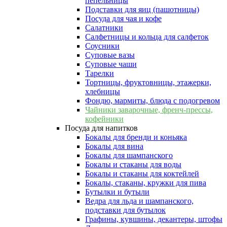
пепельницы
Подставки для яиц (пашотницы)
Посуда для чая и кофе
Салатники
Салфетницы и кольца для салфеток
Соусники
Суповые вазы
Суповые чаши
Тарелки
Тортницы, фруктовницы, этажерки,
хлебницы
Фондю, мармиты, блюда с подогревом
Чайники заварочные, френч-прессы,
кофейники
Посуда для напитков
Бокалы для бренди и коньяка
Бокалы для вина
Бокалы для шампанского
Бокалы и стаканы для воды
Бокалы и стаканы для коктейлей
Бокалы, стаканы, кружки для пива
Бутылки и бутыли
Ведра для льда и шампанского,
подставки для бутылок
Графины, кувшины, декантеры, штофы