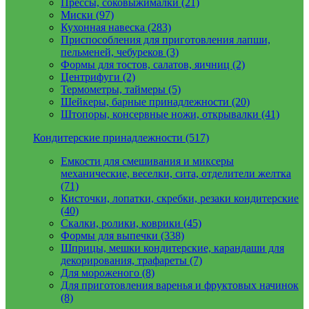
Прессы, соковыжималки (21)
Миски (97)
Кухонная навеска (283)
Приспособления для приготовления лапши,
пельменей, чебуреков (3)
Формы для тостов, салатов, яичниц (2)
Центрифуги (2)
Термометры, таймеры (5)
Шейкеры, барные принадлежности (20)
Штопоры, консервные ножи, открывалки (41)
Кондитерские принадлежности (517)
Емкости для смешивания и миксеры
механические, веселки, сита, отделители желтка
(71)
Кисточки, лопатки, скребки, резаки кондитерские
(40)
Скалки, ролики, коврики (45)
Формы для выпечки (338)
Шприцы, мешки кондитерские, карандаши для
декорирования, трафареты (7)
Для мороженого (8)
Для приготовления варенья и фруктовых начинок
(8)