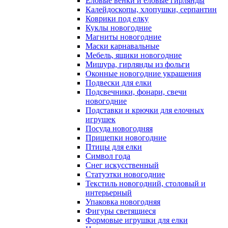
Еловые венки и еловые гирлянды
Калейдоскопы, хлопушки, серпантин
Коврики под елку
Куклы новогодние
Магниты новогодние
Маски карнавальные
Мебель, ящики новогодние
Мишура, гирлянды из фольги
Оконные новогодние украшения
Подвески для елки
Подсвечники, фонари, свечи
новогодние
Подставки и крючки для елочных
игрушек
Посуда новогодняя
Прищепки новогодние
Птицы для елки
Символ года
Снег искусственный
Статуэтки новогодние
Текстиль новогодний, столовый и
интерьерный
Упаковка новогодняя
Фигуры светящиеся
Формовые игрушки для елки