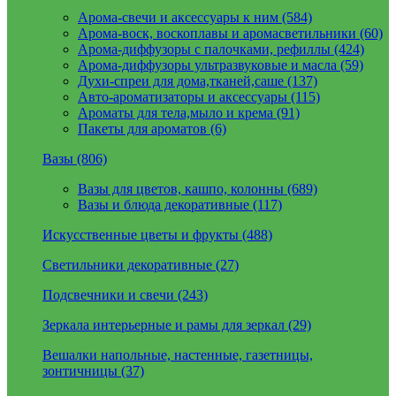
Арома-свечи и аксессуары к ним (584)
Арома-воск, воскоплавы и аромасветильники (60)
Арома-диффузоры с палочками, рефиллы (424)
Арома-диффузоры ультразвуковые и масла (59)
Духи-спреи для дома,тканей,саше (137)
Авто-ароматизаторы и аксессуары (115)
Ароматы для тела,мыло и крема (91)
Пакеты для ароматов (6)
Вазы (806)
Вазы для цветов, кашпо, колонны (689)
Вазы и блюда декоративные (117)
Искусственные цветы и фрукты (488)
Светильники декоративные (27)
Подсвечники и свечи (243)
Зеркала интерьерные и рамы для зеркал (29)
Вешалки напольные, настенные, газетницы,
зонтичницы (37)