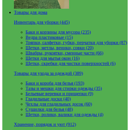
Товары для дома
Инвентарь для уборки (445)
Баки и корзины для мусора (235)
Ведра пластиковые (15)
Тряпки, салфетки, губки, перчатки для уборки (87)
Щетки, метлы, веники, совки (20)
Швабры, рукоятки, сменные части (66)
Щетки для мытья окон (16)
Щетки, скребки для чистки поверхностей (6)
Товары для ухода за одеждой (389)
Баки и короба для белья (193)
Тазы и мешки для стирки одежды (35)
Бельевые веревки и прищепки (9)
Гладильные доски (40)
Чехлы для гладильных досок (60)
Сушилки для белья (48)
Щетки, ролики, валики для одежды (4)
Хранение, порядок и уют (912)