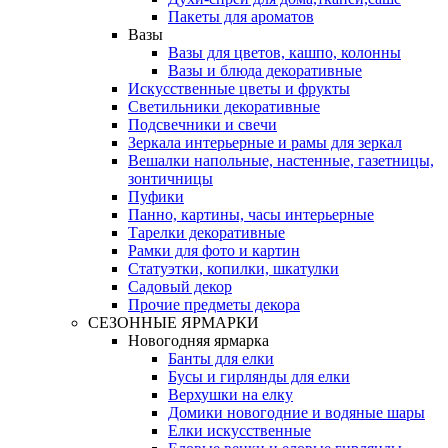
Пакеты для ароматов
Вазы
Вазы для цветов, кашпо, колонны
Вазы и блюда декоративные
Искусственные цветы и фрукты
Светильники декоративные
Подсвечники и свечи
Зеркала интерьерные и рамы для зеркал
Вешалки напольные, настенные, газетницы,
зонтичницы
Пуфики
Панно, картины, часы интерьерные
Тарелки декоративные
Рамки для фото и картин
Статуэтки, копилки, шкатулки
Садовый декор
Прочие предметы декора
СЕЗОННЫЕ ЯРМАРКИ
Новогодняя ярмарка
Банты для елки
Бусы и гирлянды для елки
Верхушки на елку
Домики новогодние и водяные шары
Елки искусственные