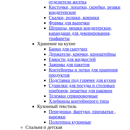
отделители желтка
Кисточки, лопатки, скребки, резаки
кондитерские
Скалки, ролики, коврики
Формы для выпечки
Шприцы, мешки кондитерские,
карандаши для декорирования,
трафареты
Хранение на кухне
Банки для сыпучих
Держатели, крючки, кронштейны
Емкости для жидкостей
Зажимы для пакетов
Контейнеры и лотки для хранения
продуктов
Подставки под горячее для кухни
Сушилки для посуды и столовых
приборов, решетки для раковин
Тележки сервировочные
Хлебницы контейнерого типа
Кухонный текстиль
Передники, фартуки, прихватки ,
варежки
Полотенца кухонные
Спальня и детская