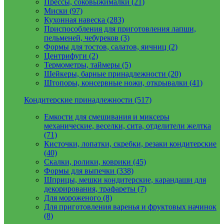
Прессы, соковыжималки (21)
Миски (97)
Кухонная навеска (283)
Приспособления для приготовления лапши,
пельменей, чебуреков (3)
Формы для тостов, салатов, яичниц (2)
Центрифуги (2)
Термометры, таймеры (5)
Шейкеры, барные принадлежности (20)
Штопоры, консервные ножи, открывалки (41)
Кондитерские принадлежности (517)
Емкости для смешивания и миксеры
механические, веселки, сита, отделители желтка
(71)
Кисточки, лопатки, скребки, резаки кондитерские
(40)
Скалки, ролики, коврики (45)
Формы для выпечки (338)
Шприцы, мешки кондитерские, карандаши для
декорирования, трафареты (7)
Для мороженого (8)
Для приготовления варенья и фруктовых начинок
(8)