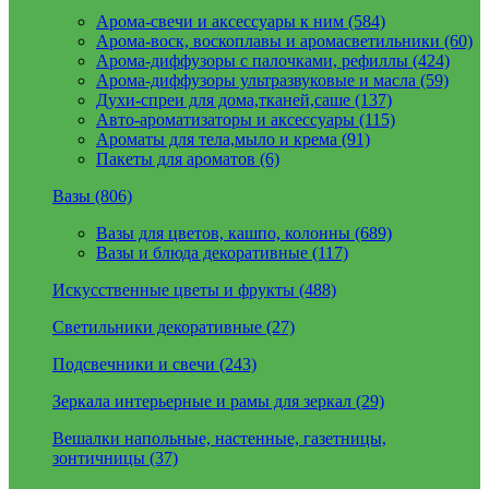
Арома-свечи и аксессуары к ним (584)
Арома-воск, воскоплавы и аромасветильники (60)
Арома-диффузоры с палочками, рефиллы (424)
Арома-диффузоры ультразвуковые и масла (59)
Духи-спреи для дома,тканей,саше (137)
Авто-ароматизаторы и аксессуары (115)
Ароматы для тела,мыло и крема (91)
Пакеты для ароматов (6)
Вазы (806)
Вазы для цветов, кашпо, колонны (689)
Вазы и блюда декоративные (117)
Искусственные цветы и фрукты (488)
Светильники декоративные (27)
Подсвечники и свечи (243)
Зеркала интерьерные и рамы для зеркал (29)
Вешалки напольные, настенные, газетницы,
зонтичницы (37)