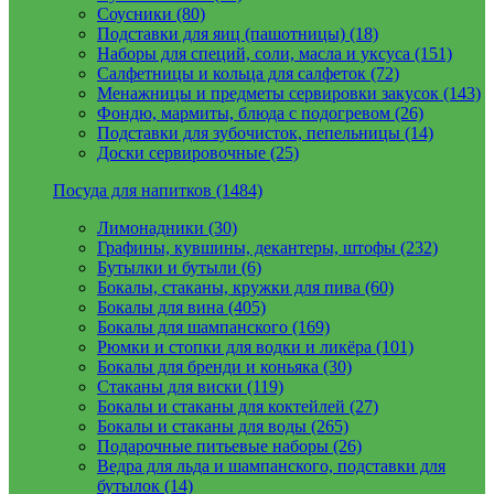
Соусники (80)
Подставки для яиц (пашотницы) (18)
Наборы для специй, соли, масла и уксуса (151)
Салфетницы и кольца для салфеток (72)
Менажницы и предметы сервировки закусок (143)
Фондю, мармиты, блюда с подогревом (26)
Подставки для зубочисток, пепельницы (14)
Доски сервировочные (25)
Посуда для напитков (1484)
Лимонадники (30)
Графины, кувшины, декантеры, штофы (232)
Бутылки и бутыли (6)
Бокалы, стаканы, кружки для пива (60)
Бокалы для вина (405)
Бокалы для шампанского (169)
Рюмки и стопки для водки и ликёра (101)
Бокалы для бренди и коньяка (30)
Стаканы для виски (119)
Бокалы и стаканы для коктейлей (27)
Бокалы и стаканы для воды (265)
Подарочные питьевые наборы (26)
Ведра для льда и шампанского, подставки для
бутылок (14)