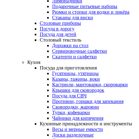
Лимонадники
Подарочные питьевые наборы
Рюмки и стопки для водки и ликёра
Стаканы для виски
Столовые приборы
Посуда в дорогу
Посуда для детей
Столовый текстиль
Дорожки на стол
Сервировочные салфетки
Скатерти и салфетки
Кухня
Посуда для приготовления
Гусятницы, утятницы
Казаны, тажины, воки
Кастрюли, мантоварки, скороварки
Крышки для сковородок
Посуда для СВЧ
Противни, горшки для запекания
Сковородки, жаровни
Турки, кофеварки
Чайники для кипячения
Кухонные принадлежности и инструменты
Весы и мерные емкости
Доски разделочные