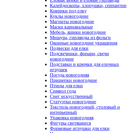
Еловые венки и еловые гирлянды
Калейдоскопы, хлопушки, серпантин
Коврики под елку
Куклы новогодние
Магниты новогодние
Маски карнавальные
Мебель, ящики новогодние
Мишура, гирлянды из фольги
Оконные новогодние украшения
Подвески для елки
Подсвечники, фонари, свечи
новогодние
Подставки и крючки для елочных
игрушек
Посуда новогодняя
Прищепки новогодние
Птицы для елки
Символ года
Снег искусственный
Статуэтки новогодние
Текстиль новогодний, столовый и
интерьерный
Упаковка новогодняя
Фигуры светящиеся
Формовые игрушки для елки