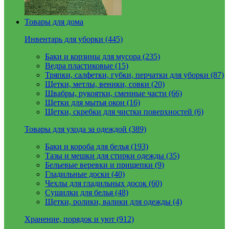
Товары для дома
Инвентарь для уборки (445)
Баки и корзины для мусора (235)
Ведра пластиковые (15)
Тряпки, салфетки, губки, перчатки для уборки (87)
Щетки, метлы, веники, совки (20)
Швабры, рукоятки, сменные части (66)
Щетки для мытья окон (16)
Щетки, скребки для чистки поверхностей (6)
Товары для ухода за одеждой (389)
Баки и короба для белья (193)
Тазы и мешки для стирки одежды (35)
Бельевые веревки и прищепки (9)
Гладильные доски (40)
Чехлы для гладильных досок (60)
Сушилки для белья (48)
Щетки, ролики, валики для одежды (4)
Хранение, порядок и уют (912)