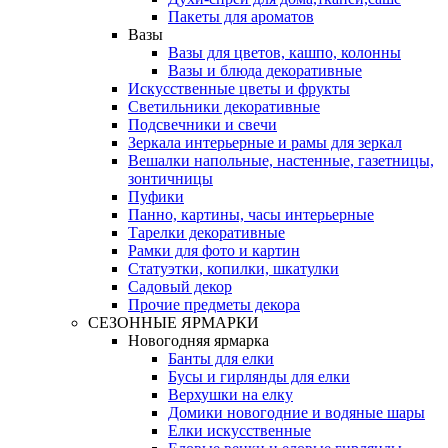
Пакеты для ароматов
Вазы
Вазы для цветов, кашпо, колонны
Вазы и блюда декоративные
Искусственные цветы и фрукты
Светильники декоративные
Подсвечники и свечи
Зеркала интерьерные и рамы для зеркал
Вешалки напольные, настенные, газетницы,
зонтичницы
Пуфики
Панно, картины, часы интерьерные
Тарелки декоративные
Рамки для фото и картин
Статуэтки, копилки, шкатулки
Садовый декор
Прочие предметы декора
СЕЗОННЫЕ ЯРМАРКИ
Новогодняя ярмарка
Банты для елки
Бусы и гирлянды для елки
Верхушки на елку
Домики новогодние и водяные шары
Елки искусственные