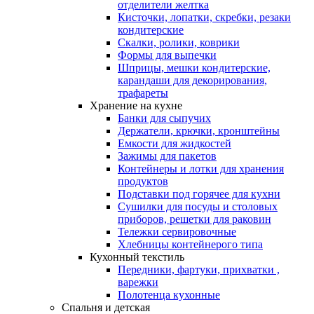
отделители желтка
Кисточки, лопатки, скребки, резаки
кондитерские
Скалки, ролики, коврики
Формы для выпечки
Шприцы, мешки кондитерские,
карандаши для декорирования,
трафареты
Хранение на кухне
Банки для сыпучих
Держатели, крючки, кронштейны
Емкости для жидкостей
Зажимы для пакетов
Контейнеры и лотки для хранения
продуктов
Подставки под горячее для кухни
Сушилки для посуды и столовых
приборов, решетки для раковин
Тележки сервировочные
Хлебницы контейнерого типа
Кухонный текстиль
Передники, фартуки, прихватки ,
варежки
Полотенца кухонные
Спальня и детская