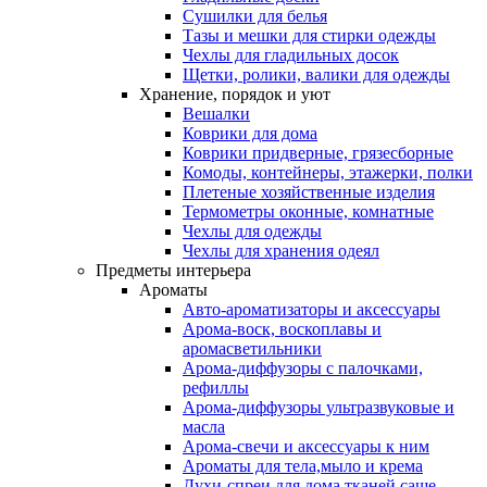
Сушилки для белья
Тазы и мешки для стирки одежды
Чехлы для гладильных досок
Щетки, ролики, валики для одежды
Хранение, порядок и уют
Вешалки
Коврики для дома
Коврики придверные, грязесборные
Комоды, контейнеры, этажерки, полки
Плетеные хозяйственные изделия
Термометры оконные, комнатные
Чехлы для одежды
Чехлы для хранения одеял
Предметы интерьера
Ароматы
Авто-ароматизаторы и аксессуары
Арома-воск, воскоплавы и
аромасветильники
Арома-диффузоры с палочками,
рефиллы
Арома-диффузоры ультразвуковые и
масла
Арома-свечи и аксессуары к ним
Ароматы для тела,мыло и крема
Духи-спреи для дома,тканей,саше