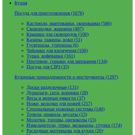
Кухня
Посуда для приготовления (1676)
Кастрюли, мантоварки, скороварки (586)
Сковородки, жаровни (497)
Крышки для сковородок (106)
Казаны, тажины, воки (51)
Гусятницы, утятницы (6)
Чайники для кипячения (100)
Турки, кофеварки (161)
Противни, горшки для запекания (134)
Посуда для СВЧ (35)
Кухонные принадлежности и инструменты (1297)
Доски разделочные (131)
Дуршлаги, сита, воронки (28)
Весы и мерные емкости (37)
Ножи, колодки для ножей (257)
Специальные ножевые системы (140)
Точила, правила, мусаты (15)
Молотки, топоры, орехоколы (15)
Измельчители, терки, мельницы, ступки (174)
Расходные материалы для кухни (26)