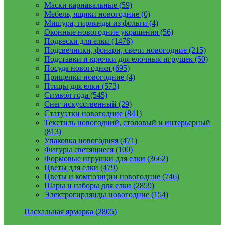
Маски карнавальные (59)
Мебель, ящики новогодние (0)
Мишура, гирлянды из фольги (4)
Оконные новогодние украшения (56)
Подвески для елки (1476)
Подсвечники, фонари, свечи новогодние (215)
Подставки и крючки для елочных игрушек (50)
Посуда новогодняя (695)
Прищепки новогодние (4)
Птицы для елки (573)
Символ года (545)
Снег искусственный (29)
Статуэтки новогодние (841)
Текстиль новогодний, столовый и интерьерный
(813)
Упаковка новогодняя (471)
Фигуры светящиеся (100)
Формовые игрушки для елки (3662)
Цветы для елки (479)
Цветы и композиции новогодние (746)
Шары и наборы для елки (2859)
Электрогирлянды новогодние (154)
Пасхальная ярмарка (2805)