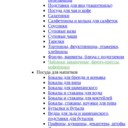
пепельницы
Подставки для яиц (пашотницы)
Посуда для чая и кофе
Салатники
Салфетницы и кольца для салфеток
Соусники
Суповые вазы
Суповые чаши
Тарелки
Тортницы, фруктовницы, этажерки,
хлебницы
Фондю, мармиты, блюда с подогревом
Чайники заварочные, френч-прессы,
кофейники
Посуда для напитков
Бокалы для бренди и коньяка
Бокалы для вина
Бокалы для шампанского
Бокалы и стаканы для воды
Бокалы и стаканы для коктейлей
Бокалы, стаканы, кружки для пива
Бутылки и бутыли
Ведра для льда и шампанского,
подставки для бутылок
Графины, кувшины, декантеры, штофы