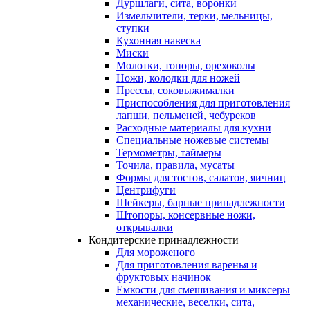
Дуршлаги, сита, воронки
Измельчители, терки, мельницы,
ступки
Кухонная навеска
Миски
Молотки, топоры, орехоколы
Ножи, колодки для ножей
Прессы, соковыжималки
Приспособления для приготовления
лапши, пельменей, чебуреков
Расходные материалы для кухни
Специальные ножевые системы
Термометры, таймеры
Точила, правила, мусаты
Формы для тостов, салатов, яичниц
Центрифуги
Шейкеры, барные принадлежности
Штопоры, консервные ножи,
открывалки
Кондитерские принадлежности
Для мороженого
Для приготовления варенья и
фруктовых начинок
Емкости для смешивания и миксеры
механические, веселки, сита,