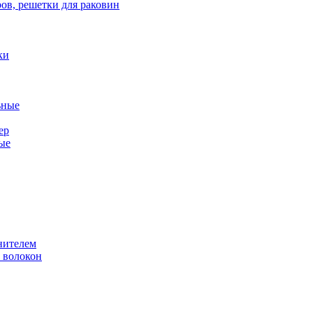
ов, решетки для раковин
ки
ьные
ер
ые
нителем
 волокон