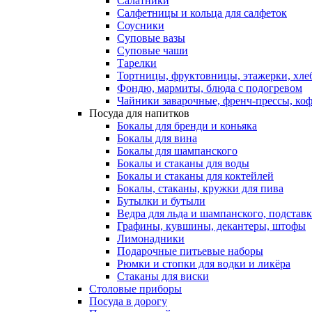
Салатники
Салфетницы и кольца для салфеток
Соусники
Суповые вазы
Суповые чаши
Тарелки
Тортницы, фруктовницы, этажерки, хл
Фондю, мармиты, блюда с подогревом
Чайники заварочные, френч-прессы, ко
Посуда для напитков
Бокалы для бренди и коньяка
Бокалы для вина
Бокалы для шампанского
Бокалы и стаканы для воды
Бокалы и стаканы для коктейлей
Бокалы, стаканы, кружки для пива
Бутылки и бутыли
Ведра для льда и шампанского, подстав
Графины, кувшины, декантеры, штофы
Лимонадники
Подарочные питьевые наборы
Рюмки и стопки для водки и ликёра
Стаканы для виски
Столовые приборы
Посуда в дорогу