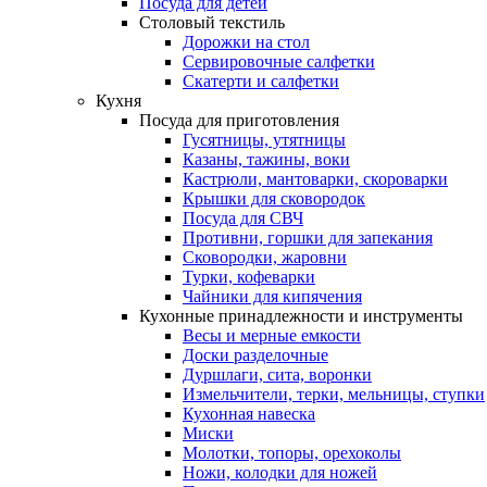
Посуда для детей
Столовый текстиль
Дорожки на стол
Сервировочные салфетки
Скатерти и салфетки
Кухня
Посуда для приготовления
Гусятницы, утятницы
Казаны, тажины, воки
Кастрюли, мантоварки, скороварки
Крышки для сковородок
Посуда для СВЧ
Противни, горшки для запекания
Сковородки, жаровни
Турки, кофеварки
Чайники для кипячения
Кухонные принадлежности и инструменты
Весы и мерные емкости
Доски разделочные
Дуршлаги, сита, воронки
Измельчители, терки, мельницы, ступки
Кухонная навеска
Миски
Молотки, топоры, орехоколы
Ножи, колодки для ножей