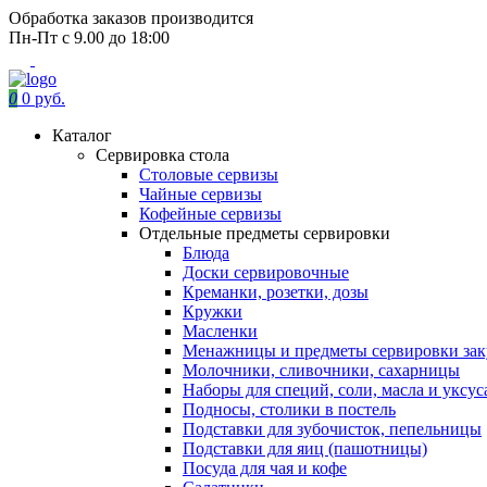
Обработка заказов производится
Пн-Пт с 9.00 до 18:00
0
0 руб.
Каталог
Сервировка стола
Столовые сервизы
Чайные сервизы
Кофейные сервизы
Отдельные предметы сервировки
Блюда
Доски сервировочные
Креманки, розетки, дозы
Кружки
Масленки
Менажницы и предметы сервировки зак
Молочники, сливочники, сахарницы
Наборы для специй, соли, масла и уксус
Подносы, столики в постель
Подставки для зубочисток, пепельницы
Подставки для яиц (пашотницы)
Посуда для чая и кофе