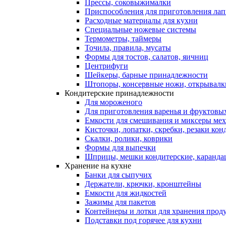
Прессы, соковыжималки
Приспособления для приготовления лап
Расходные материалы для кухни
Специальные ножевые системы
Термометры, таймеры
Точила, правила, мусаты
Формы для тостов, салатов, яичниц
Центрифуги
Шейкеры, барные принадлежности
Штопоры, консервные ножи, открывалк
Кондитерские принадлежности
Для мороженого
Для приготовления варенья и фруктовы
Емкости для смешивания и миксеры меха
Кисточки, лопатки, скребки, резаки кон
Скалки, ролики, коврики
Формы для выпечки
Шприцы, мешки кондитерские, карандаш
Хранение на кухне
Банки для сыпучих
Держатели, крючки, кронштейны
Емкости для жидкостей
Зажимы для пакетов
Контейнеры и лотки для хранения прод
Подставки под горячее для кухни