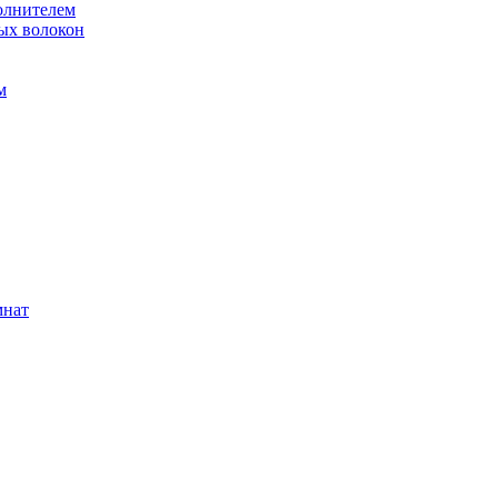
олнителем
ых волокон
м
мнат