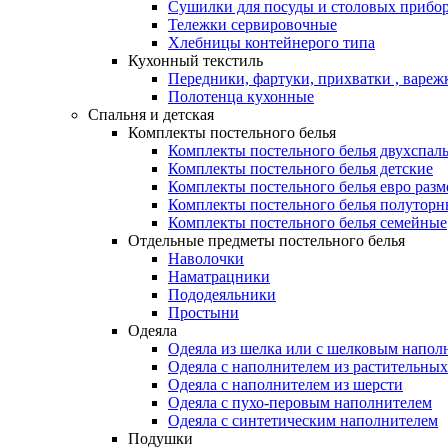
Сушилки для посуды и столовых прибор
Тележки сервировочные
Хлебницы контейнерого типа
Кухонный текстиль
Передники, фартуки, прихватки , вареж
Полотенца кухонные
Спальня и детская
Комплекты постельного белья
Комплекты постельного белья двухспал
Комплекты постельного белья детские
Комплекты постельного белья евро разм
Комплекты постельного белья полуторн
Комплекты постельного белья семейные
Отдельные предметы постельного белья
Наволочки
Наматрацники
Пододеяльники
Простыни
Одеяла
Одеяла из шелка или с шелковым напол
Одеяла с наполнителем из растительных
Одеяла с наполнителем из шерсти
Одеяла с пухо-перовым наполнителем
Одеяла с синтетическим наполнителем
Подушки