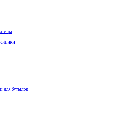
ебницы
фейники
ки для бутылок