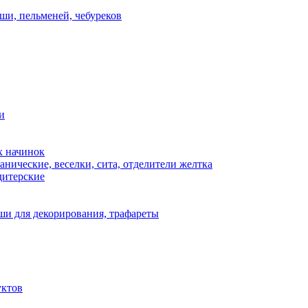
ши, пельменей, чебуреков
и
х начинок
нические, веселки, сита, отделители желтка
дитерские
и для декорирования, трафареты
уктов