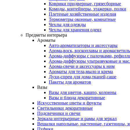
Коврики придверные, грязесборные
Комоды, контейнеры, этажерки, полки
Плетеные хозяйственные изделия
Термометры оконные, комнатные
Чехлы для одежды
Чехлы для хранения одеял
Предметы интерьера
Ароматы
Авто-ароматизаторы и аксессуары
Арома-воск, воскоплавы и аромасветил
Арома-диффузоры с палочками, рефилл
Арома-диффузоры ультразвуковые и мас
Арома-свечи и аксессуары к ним
Ароматы для тела,мыло и крема
Духи-спреи для дома,тканей,саше
Пакеты для ароматов
Вазы
Вазы для цветов, кашпо, колонны
Вазы и блюда декоративные
Искусственные цветы и фрукты
Светильники декоративные
Подсвечники и свечи
Зеркала интерьерные и рамы для зеркал
Вешалки напольные, настенные, газетницы, 
Пуфики