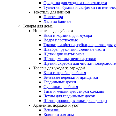
Средства для ухода за полостью рта
Туалетная бумага и салфетки гигиениче
Текстиль для ванной
Полотенца
Халаты банные
Товары для дома
Инвентарь для уборки
Баки и корзины для мусора
Ведра пластиковые
Тряпки, салфетки, губки, перчатки для 
Швабры, рукоятки, сменные части
Щетки для мытья окон
Щетки, метлы, веники, совки
Щетки, скребки для чистки поверхност
Товары для ухода за одеждой
Баки и короба для белья
Бельевые веревки и прищепки
Гладильные доски
Сушилки для белья
Тазы и мешки для стирки одежды
Чехлы для гладильных досок
Щетки, ролики, валики для одежды
Хранение, порядок и уют
Вешалки
Коврики для дома