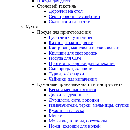
Посуда для детей
Столовый текстиль
Дорожки на стол
Сервировочные салфетки
Скатерти и салфетки
Кухня
Посуда для приготовления
Гусятницы, утятницы
Казаны, тажины, воки
Кастрюли, мантоварки, скороварки
Крышки для сковородок
Посуда для СВЧ
Противни, горшки для запекания
Сковородки, жаровни
Турки, кофеварки
Чайники для кипячения
Кухонные принадлежности и инструменты
Весы и мерные емкости
Доски разделочные
Дуршлаги, сита, воронки
Измельчители, терки, мельницы, ступки
Кухонная навеска
Миски
Молотки, топоры, орехоколы
Ножи, колодки для ножей