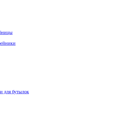
ебницы
фейники
ки для бутылок