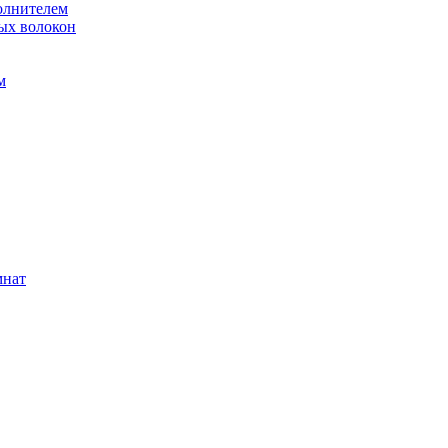
олнителем
ых волокон
м
мнат