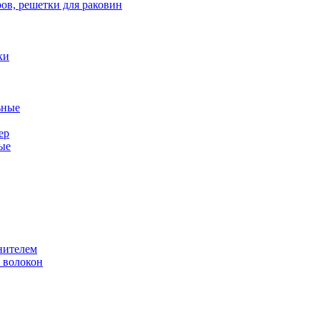
ов, решетки для раковин
ки
ьные
ер
ые
нителем
 волокон