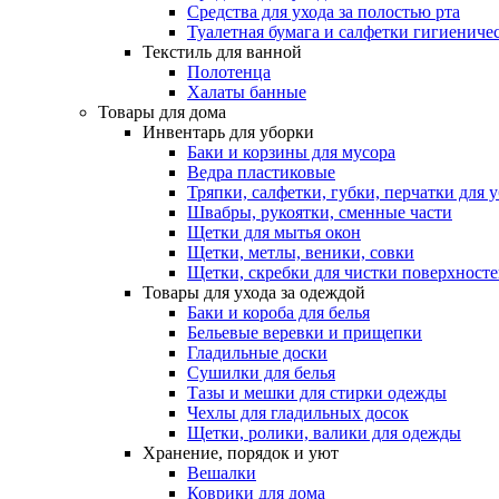
Средства для ухода за полостью рта
Туалетная бумага и салфетки гигиениче
Текстиль для ванной
Полотенца
Халаты банные
Товары для дома
Инвентарь для уборки
Баки и корзины для мусора
Ведра пластиковые
Тряпки, салфетки, губки, перчатки для 
Швабры, рукоятки, сменные части
Щетки для мытья окон
Щетки, метлы, веники, совки
Щетки, скребки для чистки поверхност
Товары для ухода за одеждой
Баки и короба для белья
Бельевые веревки и прищепки
Гладильные доски
Сушилки для белья
Тазы и мешки для стирки одежды
Чехлы для гладильных досок
Щетки, ролики, валики для одежды
Хранение, порядок и уют
Вешалки
Коврики для дома