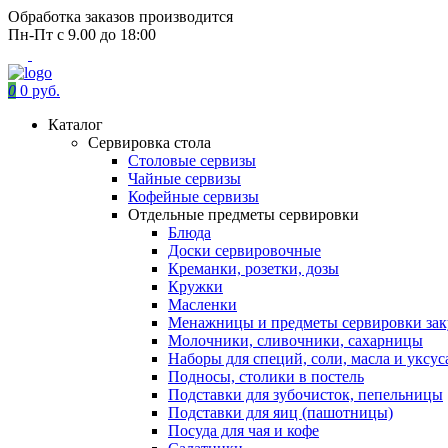
Обработка заказов производится
Пн-Пт с 9.00 до 18:00
0
0 руб.
Каталог
Сервировка стола
Столовые сервизы
Чайные сервизы
Кофейные сервизы
Отдельные предметы сервировки
Блюда
Доски сервировочные
Креманки, розетки, дозы
Кружки
Масленки
Менажницы и предметы сервировки зак
Молочники, сливочники, сахарницы
Наборы для специй, соли, масла и уксус
Подносы, столики в постель
Подставки для зубочисток, пепельницы
Подставки для яиц (пашотницы)
Посуда для чая и кофе