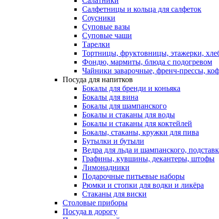
Салатники
Салфетницы и кольца для салфеток
Соусники
Суповые вазы
Суповые чаши
Тарелки
Тортницы, фруктовницы, этажерки, хл
Фондю, мармиты, блюда с подогревом
Чайники заварочные, френч-прессы, ко
Посуда для напитков
Бокалы для бренди и коньяка
Бокалы для вина
Бокалы для шампанского
Бокалы и стаканы для воды
Бокалы и стаканы для коктейлей
Бокалы, стаканы, кружки для пива
Бутылки и бутыли
Ведра для льда и шампанского, подстав
Графины, кувшины, декантеры, штофы
Лимонадники
Подарочные питьевые наборы
Рюмки и стопки для водки и ликёра
Стаканы для виски
Столовые приборы
Посуда в дорогу