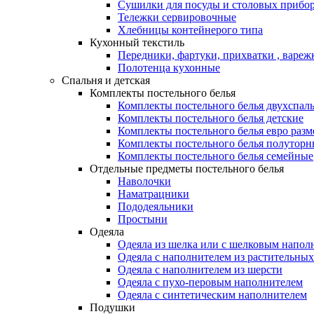
Сушилки для посуды и столовых прибор
Тележки сервировочные
Хлебницы контейнерого типа
Кухонный текстиль
Передники, фартуки, прихватки , вареж
Полотенца кухонные
Спальня и детская
Комплекты постельного белья
Комплекты постельного белья двухспал
Комплекты постельного белья детские
Комплекты постельного белья евро разм
Комплекты постельного белья полуторн
Комплекты постельного белья семейные
Отдельные предметы постельного белья
Наволочки
Наматрацники
Пододеяльники
Простыни
Одеяла
Одеяла из шелка или с шелковым напол
Одеяла с наполнителем из растительных
Одеяла с наполнителем из шерсти
Одеяла с пухо-перовым наполнителем
Одеяла с синтетическим наполнителем
Подушки