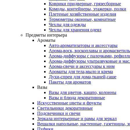
Коврики придверные, грязесборные
Комоды, контейнеры, этажерки, полки
Плетеные хозяйственные изделия
Термометры оконные, комнатные
Чехлы для одежды
Чехлы для хранения одеял
Предметы интерьера
Ароматы
Авто-ароматизаторы и аксессуары
Арома-воск, воскоплавы и аромасветил
Арома-диффузоры с палочками, рефилл
Арома-диффузоры ультразвуковые и мас
Арома-свечи и аксессуары к ним
Ароматы для тела,мыло и крема
Духи-спреи для дома,тканей,саше
Пакеты для ароматов
Вазы
Вазы для цветов, кашпо, колонны
Вазы и блюда декоративные
Искусственные цветы и фрукты
Светильники декоративные
Подсвечники и свечи
Зеркала интерьерные и рамы для зеркал
Вешалки напольные, настенные, газетницы, 
Пуфики